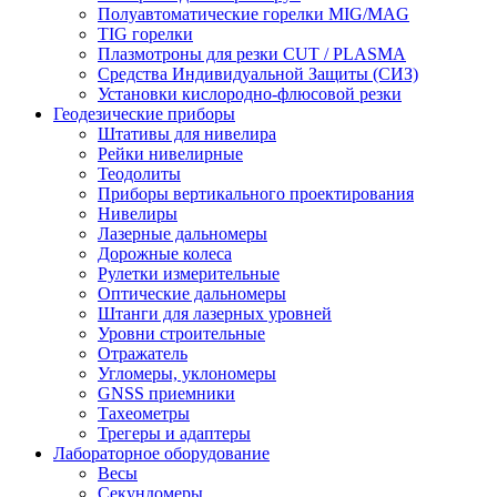
Полуавтоматические горелки MIG/MAG
TIG горелки
Плазмотроны для резки CUT / PLASMA
Средства Индивидуальной Защиты (СИЗ)
Установки кислородно-флюсовой резки
Геодезические приборы
Штативы для нивелира
Рейки нивелирные
Теодолиты
Приборы вертикального проектирования
Нивелиры
Лазерные дальномеры
Дорожные колеса
Рулетки измерительные
Оптические дальномеры
Штанги для лазерных уровней
Уровни строительные
Отражатель
Угломеры, уклономеры
GNSS приемники
Тахеометры
Трегеры и адаптеры
Лабораторное оборудование
Весы
Секундомеры