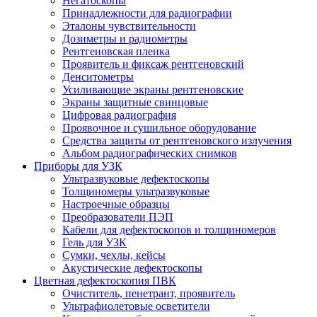
Негатоскопы
Принадлежности для радиографии
Эталоны чувствительности
Дозиметры и радиометры
Рентгеновская пленка
Проявитель и фиксаж рентгеновский
Денситометры
Усиливающие экраны рентгеновские
Экраны защитные свинцовые
Цифровая радиография
Проявочное и сушильное оборудование
Средства защиты от рентгеновского излучения
Альбом радиографических снимков
Приборы для УЗК
Ультразвуковые дефектоскопы
Толщиномеры ультразвуковые
Настроечные образцы
Преобразователи ПЭП
Кабели для дефектоскопов и толщиномеров
Гель для УЗК
Сумки, чехлы, кейсы
Акустические дефектоскопы
Цветная дефектоскопия ПВК
Очиститель, пенетрант, проявитель
Ультрафиолетовые осветители