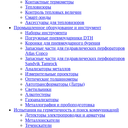
Контактные термометры
Тепловизоры
Контроль тепловых величин
Смарт-зонды
Аксессуары для тепловизоров
Промышленное оборудование и инструмент
Наборы инструмента
Погружные пневмоударники DTH
Коронки для пневмоударного бурения
Запасные части для гидравлических перфораторов
Atlas Copco
Запасные части для гидравлических перфораторов
Sandvik Tamrock
Анализаторы металлов
Измерительные проекторы
Оптические толщиномеры
Автотрансформаторы (Латры)
Светильники
Алкотестеры
Газоанализаторы
Металлография и пробоподготовка
Испытания на герметичность и поиск коммуникаций
Детекторы электропроводки и арматуры
Металлоискатели
Течеискатели