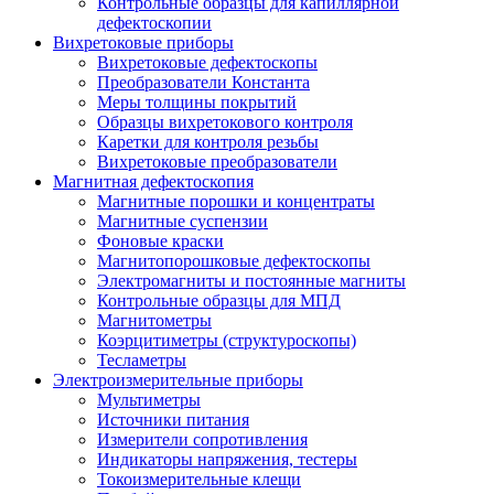
Контрольные образцы для капиллярной
дефектоскопии
Вихретоковые приборы
Вихретоковые дефектоскопы
Преобразователи Константа
Меры толщины покрытий
Образцы вихретокового контроля
Каретки для контроля резьбы
Вихретоковые преобразователи
Магнитная дефектоскопия
Магнитные порошки и концентраты
Магнитные суспензии
Фоновые краски
Магнитопорошковые дефектоскопы
Электромагниты и постоянные магниты
Контрольные образцы для МПД
Магнитометры
Коэрцитиметры (структуроскопы)
Тесламетры
Электроизмерительные приборы
Мультиметры
Источники питания
Измерители сопротивления
Индикаторы напряжения, тестеры
Токоизмерительные клещи