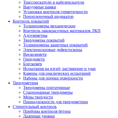
Трассоискатели и кабелеискатели
Вакуумные рамки
Установки контроля герметичности
Пенопленочный индикатор
Контроль покрытий
Толщиномеры механические
Контроль лакокрасочных материалов ЛКП
Адгезиметры
Твердомеры покрытий
Толщиномеры защитных покрытий
Электроискровые дефектоскопы
Вискозиметр
Гриндометр
Блескомер
Испытания на изгиб, растяжение и удар
Камеры для циклических испытаний
Наборы для оценки поверхности
Твердометрия
Твердомеры портативные
Стационарные твердомеры
Меры твердости
Принадлежности для твердометрии
Строительный контроль
Приборы контроля бетона
Лазерные уровни