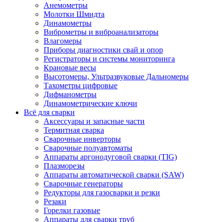
Анемометры
Молотки Шмидта
Динамометры
Виброметры и виброанализаторы
Влагомеры
Приборы диагностики свай и опор
Регистраторы и системы мониторинга
Крановые весы
Высотомеры, Ультразвуковые Дальномеры
Тахометры цифровые
Дифманометры
Динамометрические ключи
Всё для сварки
Аксессуары и запасные части
Термитная сварка
Сварочные инверторы
Сварочные полуавтоматы
Аппараты аргонодуговой сварки (TIG)
Плазморезы
Аппараты автоматической сварки (SAW)
Сварочные генераторы
Редукторы для газосварки и резки
Резаки
Горелки газовые
Аппараты для сварки труб