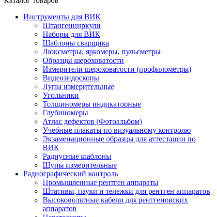
Каталог товаров
Инструменты для ВИК
Штангенциркули
Наборы для ВИК
Шаблоны сварщика
Люксметры, яркомеры, пульсметры
Образцы шероховатости
Измерители шероховатости (профилометры)
Видеоэндоскопы
Лупы измерительные
Угольники
Толщиномеры индикаторные
Глубиномеры
Атлас дефектов (Фотоальбом)
Учебные плакаты по визуальному контролю
Экзаменационные образцы для аттестации по
ВИК
Радиусные шаблоны
Щупы измерительные
Радиографический контроль
Промышленные рентген аппараты
Штативы, пауки и тележки для рентген аппаратов
Высоковольтные кабели для рентгеновских
аппаратов