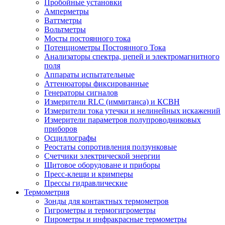
Пробойные установки
Амперметры
Ваттметры
Вольтметры
Мосты постоянного тока
Потенциометры Постоянного Тока
Анализаторы спектра, цепей и электромагнитного
поля
Аппараты испытательные
Аттенюаторы фиксированные
Генераторы сигналов
Измерители RLC (иммитанса) и КСВН
Измерители тока утечки и нелинейных искажений
Измерители параметров полупроводниковых
приборов
Осциллографы
Реостаты сопротивления ползунковые
Счетчики электрической энергии
Щитовое оборудоване и приборы
Пресс-клещи и кримперы
Прессы гидравлические
Термометрия
Зонды для контактных термометров
Гигрометры и термогигрометры
Пирометры и инфракрасные термометры