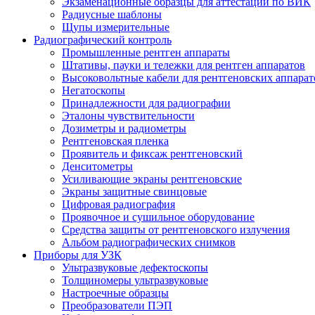
Экзаменационные образцы для аттестации по ВИК
Радиусные шаблоны
Щупы измерительные
Радиографический контроль
Промышленные рентген аппараты
Штативы, пауки и тележки для рентген аппаратов
Высоковольтные кабели для рентгеновских аппарат
Негатоскопы
Принадлежности для радиографии
Эталоны чувствительности
Дозиметры и радиометры
Рентгеновская пленка
Проявитель и фиксаж рентгеновский
Денситометры
Усиливающие экраны рентгеновские
Экраны защитные свинцовые
Цифровая радиография
Проявочное и сушильное оборудование
Средства защиты от рентгеновского излучения
Альбом радиографических снимков
Приборы для УЗК
Ультразвуковые дефектоскопы
Толщиномеры ультразвуковые
Настроечные образцы
Преобразователи ПЭП