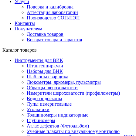
Услуги
Поверка и калибровка
Аттестация лабораторий
Производство СОП/ПЭП
Контакты
Покупателям
Доставка товаров
Возврат товара и гарантия
Каталог товаров
Инструменты для ВИК
Штангенциркули
Наборы для ВИК
Шаблоны сварщика
Люксметры, яркомеры, пульсметры
Образцы шероховатости
Измерители шероховатости (профилометры)
Видеоэндоскопы
Лупы измерительные
Угольники
Толщиномеры индикаторные
Глубиномеры
Атлас дефектов (Фотоальбом)
Учебные плакаты по визуальному контролю