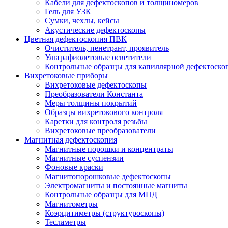
Кабели для дефектоскопов и толщиномеров
Гель для УЗК
Сумки, чехлы, кейсы
Акустические дефектоскопы
Цветная дефектоскопия ПВК
Очиститель, пенетрант, проявитель
Ультрафиолетовые осветители
Контрольные образцы для капиллярной дефектоско
Вихретоковые приборы
Вихретоковые дефектоскопы
Преобразователи Константа
Меры толщины покрытий
Образцы вихретокового контроля
Каретки для контроля резьбы
Вихретоковые преобразователи
Магнитная дефектоскопия
Магнитные порошки и концентраты
Магнитные суспензии
Фоновые краски
Магнитопорошковые дефектоскопы
Электромагниты и постоянные магниты
Контрольные образцы для МПД
Магнитометры
Коэрцитиметры (структуроскопы)
Тесламетры