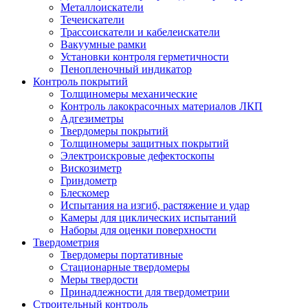
Металлоискатели
Течеискатели
Трассоискатели и кабелеискатели
Вакуумные рамки
Установки контроля герметичности
Пенопленочный индикатор
Контроль покрытий
Толщиномеры механические
Контроль лакокрасочных материалов ЛКП
Адгезиметры
Твердомеры покрытий
Толщиномеры защитных покрытий
Электроискровые дефектоскопы
Вискозиметр
Гриндометр
Блескомер
Испытания на изгиб, растяжение и удар
Камеры для циклических испытаний
Наборы для оценки поверхности
Твердометрия
Твердомеры портативные
Стационарные твердомеры
Меры твердости
Принадлежности для твердометрии
Строительный контроль