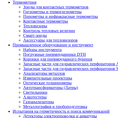
Термометрия
Зонды для контактных термометров
Гигрометры и термогигрометры
Пирометры и инфракрасные термометры
Контактные термометры
Тепловизоры
Контроль тепловых величин
Смарт-зонды
Аксессуары для тепловизоров
Промышленное оборудование и инструмент
Наборы инструмента
Погружные пневмоударники DTH
Коронки для пневмоударного бурения
Запасные части для гидравлических перфораторов A
Запасные части для гидравлических перфораторов S
Анализаторы металлов
Измерительные проекторы
Оптические толщиномеры
Автотрансформаторы (Латры)
Светильники
Алкотестеры
Газоанализаторы
Металлография и пробоподготовка
Испытания на герметичность и поиск коммуникаций
Детекторы электропроводки и арматуры