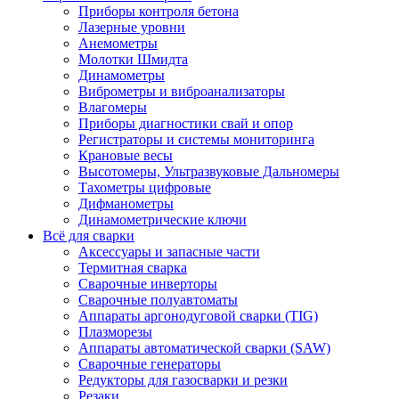
Приборы контроля бетона
Лазерные уровни
Анемометры
Молотки Шмидта
Динамометры
Виброметры и виброанализаторы
Влагомеры
Приборы диагностики свай и опор
Регистраторы и системы мониторинга
Крановые весы
Высотомеры, Ультразвуковые Дальномеры
Тахометры цифровые
Дифманометры
Динамометрические ключи
Всё для сварки
Аксессуары и запасные части
Термитная сварка
Сварочные инверторы
Сварочные полуавтоматы
Аппараты аргонодуговой сварки (TIG)
Плазморезы
Аппараты автоматической сварки (SAW)
Сварочные генераторы
Редукторы для газосварки и резки
Резаки