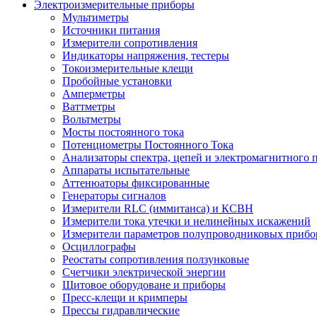
Электроизмерительные приборы
Мультиметры
Источники питания
Измерители сопротивления
Индикаторы напряжения, тестеры
Токоизмерительные клещи
Пробойные установки
Амперметры
Ваттметры
Вольтметры
Мосты постоянного тока
Потенциометры Постоянного Тока
Анализаторы спектра, цепей и электромагнитного 
Аппараты испытательные
Аттенюаторы фиксированные
Генераторы сигналов
Измерители RLC (иммитанса) и КСВН
Измерители тока утечки и нелинейных искажений
Измерители параметров полупроводниковых прибо
Осциллографы
Реостаты сопротивления ползунковые
Счетчики электрической энергии
Щитовое оборудоване и приборы
Пресс-клещи и кримперы
Прессы гидравлические