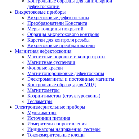
Контрольные образцы для капиллярной
дефектоскопии
Вихретоковые приборы
Вихретоковые дефектоскопы
Преобразователи Константа
Меры толщины покрытий
Образцы вихретокового контроля
Каретки для контроля резьбы
Вихретоковые преобразователи
Магнитная дефектоскопия
Магнитные порошки и концентраты
Магнитные суспензии
Фоновые краски
Магнитопорошковые дефектоскопы
Электромагниты и постоянные магниты
Контрольные образцы для МПД
Магнитометры
Коэрцитиметры (структуроскопы)
Тесламетры
Электроизмерительные приборы
Мультиметры
Источники питания
Измерители сопротивления
Индикаторы напряжения, тестеры
Токоизмерительные клещи