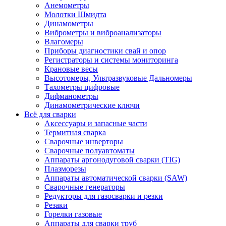
Анемометры
Молотки Шмидта
Динамометры
Виброметры и виброанализаторы
Влагомеры
Приборы диагностики свай и опор
Регистраторы и системы мониторинга
Крановые весы
Высотомеры, Ультразвуковые Дальномеры
Тахометры цифровые
Дифманометры
Динамометрические ключи
Всё для сварки
Аксессуары и запасные части
Термитная сварка
Сварочные инверторы
Сварочные полуавтоматы
Аппараты аргонодуговой сварки (TIG)
Плазморезы
Аппараты автоматической сварки (SAW)
Сварочные генераторы
Редукторы для газосварки и резки
Резаки
Горелки газовые
Аппараты для сварки труб