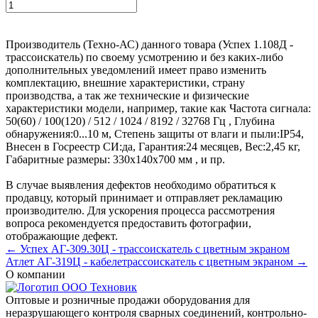
Производитель (Техно-АС) данного товара (Успех 1.108Д -
трассоискатель) по своему усмотрению и без каких-либо
дополнительных уведомлений имеет право изменить
комплектацию, внешние характеристики, страну
производства, а так же технические и физические
характеристики модели, например, такие как
Частота сигнала:
50(60) / 100(120) / 512 / 1024 / 8192 / 32768 Гц
,
Глубина
обнаружения:
0...10 м
,
Степень защиты от влаги и пыли:
IP54
,
Внесен в Госреестр СИ:
да
,
Гарантия:
24 месяцев
,
Вес:
2,45 кг
,
Габаритные размеры:
330х140х700 мм
, и пр.
В случае выявления дефектов необходимо обратиться к
продавцу, который принимает и отправляет рекламацию
производителю. Для ускорения процесса рассмотрения
вопроса рекомендуется предоставить фотографии,
отображающие дефект.
← Успех АГ-309.30Ц - трассоискатель с цветным экраном
Атлет АГ-319Ц - кабелетрассоискатель с цветным экраном →
О компании
Оптовые и розничные продажи оборудования для
неразрушающего контроля сварных соединений, контрольно-