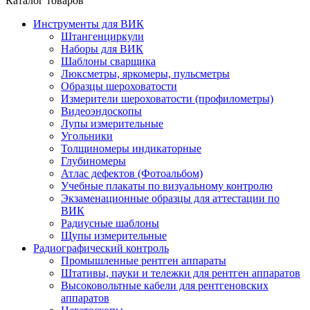
Каталог товаров
Инструменты для ВИК
Штангенциркули
Наборы для ВИК
Шаблоны сварщика
Люксметры, яркомеры, пульсметры
Образцы шероховатости
Измерители шероховатости (профилометры)
Видеоэндоскопы
Лупы измерительные
Угольники
Толщиномеры индикаторные
Глубиномеры
Атлас дефектов (Фотоальбом)
Учебные плакаты по визуальному контролю
Экзаменационные образцы для аттестации по
ВИК
Радиусные шаблоны
Щупы измерительные
Радиографический контроль
Промышленные рентген аппараты
Штативы, пауки и тележки для рентген аппаратов
Высоковольтные кабели для рентгеновских
аппаратов