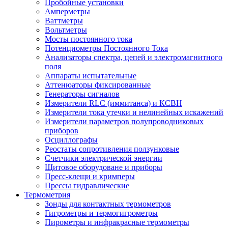
Пробойные установки
Амперметры
Ваттметры
Вольтметры
Мосты постоянного тока
Потенциометры Постоянного Тока
Анализаторы спектра, цепей и электромагнитного
поля
Аппараты испытательные
Аттенюаторы фиксированные
Генераторы сигналов
Измерители RLC (иммитанса) и КСВН
Измерители тока утечки и нелинейных искажений
Измерители параметров полупроводниковых
приборов
Осциллографы
Реостаты сопротивления ползунковые
Счетчики электрической энергии
Щитовое оборудоване и приборы
Пресс-клещи и кримперы
Прессы гидравлические
Термометрия
Зонды для контактных термометров
Гигрометры и термогигрометры
Пирометры и инфракрасные термометры