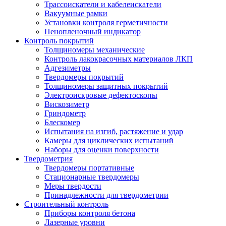
Трассоискатели и кабелеискатели
Вакуумные рамки
Установки контроля герметичности
Пенопленочный индикатор
Контроль покрытий
Толщиномеры механические
Контроль лакокрасочных материалов ЛКП
Адгезиметры
Твердомеры покрытий
Толщиномеры защитных покрытий
Электроискровые дефектоскопы
Вискозиметр
Гриндометр
Блескомер
Испытания на изгиб, растяжение и удар
Камеры для циклических испытаний
Наборы для оценки поверхности
Твердометрия
Твердомеры портативные
Стационарные твердомеры
Меры твердости
Принадлежности для твердометрии
Строительный контроль
Приборы контроля бетона
Лазерные уровни