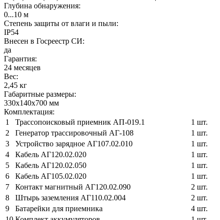
Глубина обнаружения:
0...10 м
Степень защиты от влаги и пыли:
IP54
Внесен в Госреестр СИ:
да
Гарантия:
24 месяцев
Вес:
2,45 кг
Габаритные размеры:
330х140х700 мм
Комплектация:
1
Трассопоисковый приемник АП-019.1
1 шт.
2
Генератор трассировочный АГ-108
1 шт.
3
Устройство зарядное АГ107.02.010
1 шт.
4
Кабель АГ120.02.020
1 шт.
5
Кабель АГ120.02.050
1 шт.
6
Кабель АГ105.02.020
1 шт.
7
Контакт магнитный АГ120.02.090
2 шт.
8
Штырь заземления АГ110.02.004
2 шт.
9
Батарейки для приемника
4 шт.
10
Комплект аккумуляторов
1 шт.