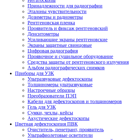
Негатоскопы
Принадлежности для радиографии
Эталоны чувствительности
Дозиметры и радиометры
Рентгеновская пленка
Проявитель и фиксаж рентгеновский
Денситометры
Усиливающие экраны рентгеновские
Экраны защитные свинцовые
Цифровая радиография
Проявочное и сушильное оборудование
Средства защиты от рентгеновского излучения
Альбом радиографических снимков
Приборы для УЗК
Ультразвуковые дефектоскопы
Толщиномеры ультразвуковые
Настроечные образцы
Преобразователи ПЭП
Кабели для дефектоскопов и толщиномеров
Гель для УЗК
Сумки, чехлы, кейсы
Акустические дефектоскопы
Цветная дефектоскопия ПВК
Очиститель, пенетрант, проявитель
Ультрафиолетовые осветители