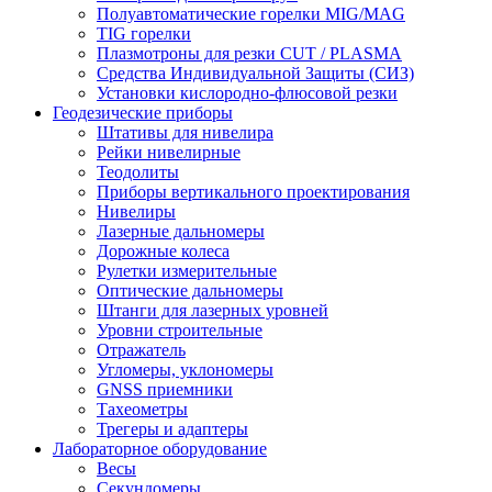
Полуавтоматические горелки MIG/MAG
TIG горелки
Плазмотроны для резки CUT / PLASMA
Средства Индивидуальной Защиты (СИЗ)
Установки кислородно-флюсовой резки
Геодезические приборы
Штативы для нивелира
Рейки нивелирные
Теодолиты
Приборы вертикального проектирования
Нивелиры
Лазерные дальномеры
Дорожные колеса
Рулетки измерительные
Оптические дальномеры
Штанги для лазерных уровней
Уровни строительные
Отражатель
Угломеры, уклономеры
GNSS приемники
Тахеометры
Трегеры и адаптеры
Лабораторное оборудование
Весы
Секундомеры