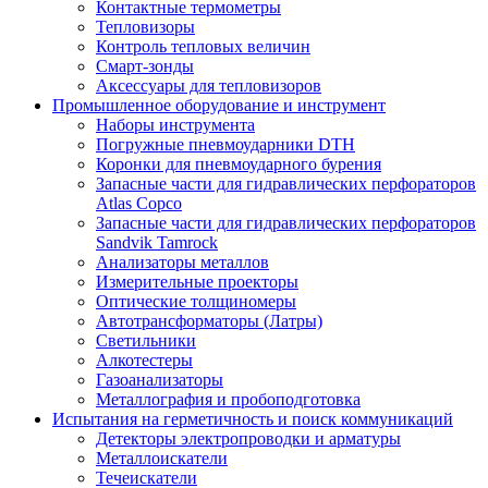
Контактные термометры
Тепловизоры
Контроль тепловых величин
Смарт-зонды
Аксессуары для тепловизоров
Промышленное оборудование и инструмент
Наборы инструмента
Погружные пневмоударники DTH
Коронки для пневмоударного бурения
Запасные части для гидравлических перфораторов
Atlas Copco
Запасные части для гидравлических перфораторов
Sandvik Tamrock
Анализаторы металлов
Измерительные проекторы
Оптические толщиномеры
Автотрансформаторы (Латры)
Светильники
Алкотестеры
Газоанализаторы
Металлография и пробоподготовка
Испытания на герметичность и поиск коммуникаций
Детекторы электропроводки и арматуры
Металлоискатели
Течеискатели