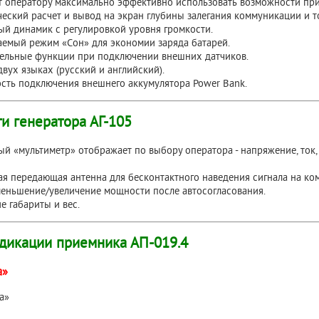
т оператору максимально эффективно использовать возможности при
еский расчет и вывод на экран глубины залегания коммуникации и то
ый динамик с регулировкой уровня громкости.
аемый режим «Сон» для экономии заряда батарей.
ельные функции при подключении внешних датчиков.
вух языках (русский и английский).
сть подключения внешнего аккумулятора Power Bank.
и генератора АГ-105
й «мультиметр» отображает по выбору оператора - напряжение, ток
я передающая антенна для бесконтактного наведения сигнала на ко
меньшение/увеличение мощности после автосогласования.
 габариты и вес.
дикации приемника АП-019.4
а»