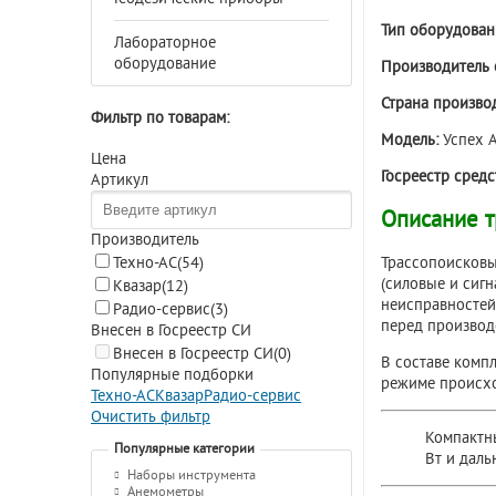
Тип оборудован
Лабораторное
оборудование
Производитель 
Страна производ
Фильтр по товарам:
Модель:
Успех 
Цена
Госреестр сред
Артикул
Описание т
Производитель
Трассопоисковы
Техно-АС
(54)
(силовые и сиг
Квазар
(12)
неисправностей
Радио-сервис
(3)
перед производ
Внесен в Госреестр СИ
Внесен в Госреестр СИ
(0)
В составе комп
Популярные подборки
режиме происхо
Техно-АС
Квазар
Радио-сервис
Очистить фильтр
Компактн
Популярные категории
Вт и даль
Наборы инструмента
Анемометры