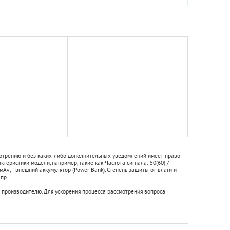
смотрению и без каких-либо дополнительных уведомлений имеет право
актеристики модели, например, такие как
Частота сигнала:
50(60) /
0 мАч; - внешний аккумулятор (Power Bank)
,
Степень защиты от влаги и
 пр.
 производителю. Для ускорения процесса рассмотрения вопроса