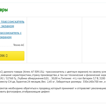
вары
трассоискатель с
 экраном
Техно-АС
 096
С) данного товара (Успех АГ-309.15Ц - трассоискатель с цветным экраном) по своему у
 внешние характеристики, страну производства, а так же технические и физические хар
8192 / 32768 Гц
,
Глубина обнаружения:
0,01....30,00 м
,
Питание:
- 4 Li-ion батареи 3,7 В, 320
реестр СИ:
да
,
Гарантия:
24 месяцев
,
Вес:
2,45 кг
,
Габаритные размеры:
330х140х700 мм
, и
фектов необходимо обратиться к продавцу, который принимает и отправляет рекламацию
авить фотографии, отображающие дефект.