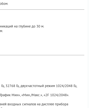
обом.
икаций на глубине до 30 м.
м.
92 Гц, 32768 Гц, двухчастотный режим 1024/2048 Гц,
График Мин», «Мин./Макс.», «2F 1024/2048».
вней входных сигналов на дисплее прибора