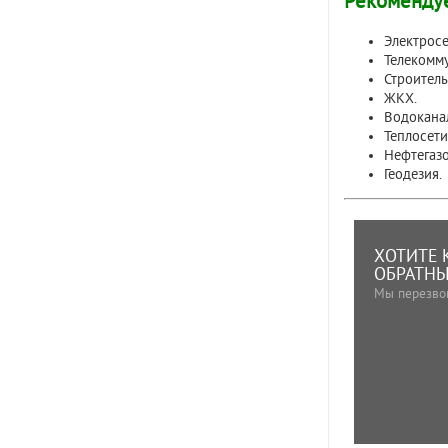
Рекоменду
Электросе
Телекомм
Строител
ЖКХ.
Водокана
Теплосети
Нефтегазо
Геодезия.
ХОТИТЕ 
ОБРАТНЫ
Мы перезво