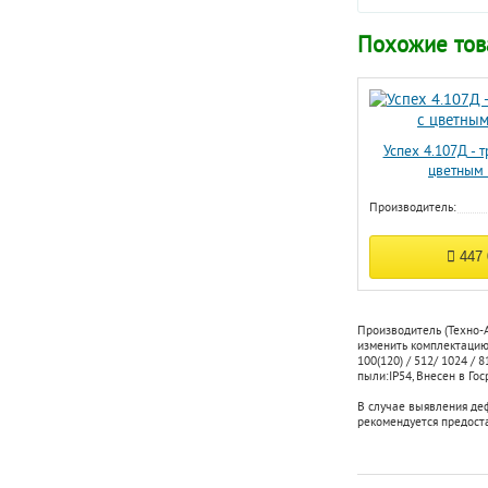
Похожие то
Успех 4.107Д - 
цветным
Производитель:
447
Производитель (Техно-А
изменить комплектацию,
100(120) / 512/ 1024 / 
пыли:
IP54
,
Внесен в Гос
В случае выявления де
рекомендуется предост