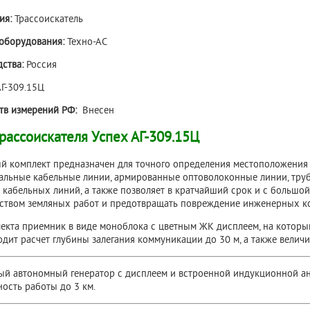
ия:
Трассоискатель
оборудования:
Техно-АС
ства:
Россия
АГ-309.15Ц
ств измерений РФ:
Внесен
рассоискателя Успех АГ-309.15Ц
й комплект предназначен для точного определения местоположения
нальные кабельные линии, армированные оптоволоконные линии, тру
 кабельных линий, а также позволяет в кратчайший срок и с больш
ством земляных работ и предотвращать повреждение инженерных к
лекта приемник в виде моноблока с цветным ЖК дисплеем, на которы
дит расчет глубины залегания коммуникации до 30 м, а также величи
ый автономный генератор с дисплеем и встроенной индукционной ан
ность работы до 3 км.