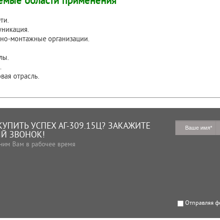
емые области применения
ти.
уникация.
ьно-монтажные организации.
лы.
.
вая отрасль.
КУПИТЬ УСПЕХ АГ-309.15Ц? ЗАКАЖИТЕ
Й ЗВОНОК!
ним Вам в рабочее время
Отправляя ф