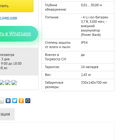
Глубина
0,01....30,00 м
обнаружения:
Питание:
- 4 Li-ion батареи
3,7 В, 3200 мАч; -
внешний
аккумулятор
ть в Whatsapp
(Power Bank)
Степень защиты
IP54
от влаги и пыли:
лезавтра
Внесен в
да
 3 дня
Госреестр СИ:
 9:00 до 18:00
Гарантия:
24 месяцев
б, вс
Вес:
2,45 кг
Габаритные
330х140х700 мм
размеры:
…
тация