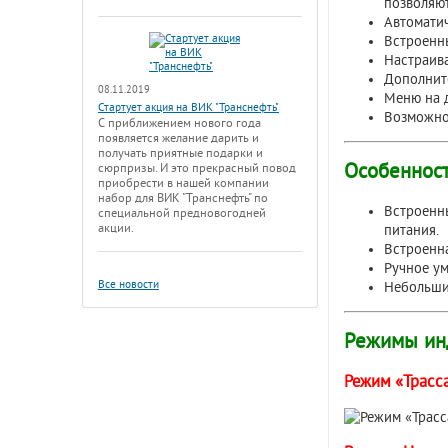
позволяю
Автоматич
Встроенн
Настраив
Дополнит
08.11.2019
Меню на д
Стартует акция на ВИК "Транснефть"
Возможно
С приближением нового года
появляется желание дарить и
получать приятные подарки и
Особенност
сюрпризы. И это прекрасный повод
приобрести в нашей компании
набор для ВИК "Транснефть" по
Встроенны
специальной предновогодней
акции.
питания.
Встроенна
Ручное у
Все новости
Небольшие
Режимы ин
Режим «Трасс