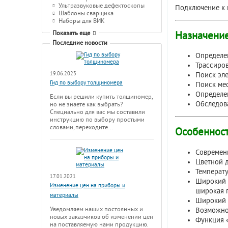
Ультразвуковые дефектоскопы
Подключение к 
Шаблоны сварщика
Наборы для ВИК
Показать еще
Назначение
Последние новости
Определе
Трассиров
19.06.2023
Поиск эл
Гид по выбору толщиномера
Поиск мес
Определе
Если вы решили купить толщиномер,
Обследова
но не знаете как выбрать?
Специально для вас мы составили
инструкцию по выбору простыми
словами, переходите...
Особенност
Современ
Цветной д
Температу
17.01.2021
Широкий н
Изменение цен на приборы и
широкая п
материалы
Широкий н
Уведомляем наших постоянных и
Возможно
новых заказчиков об изменении цен
Функция 
на поставляемую нами продукцию.