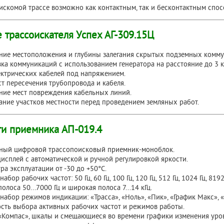
искомой трассе возможно как контактным, так и бесконтактным спос
 трассоискателя Успех АГ-309.15Ц
ние местоположения и глубины залегания скрытых подземных коммун
ка коммуникаций с использованием генератора на расстояние до 3 к
ектрических кабелей под напряжением.
т пересечения трубопровода и кабеля.
ние мест повреждения кабельных линий.
ние участков местности перед проведением земляных работ.
и приемника АП-019.4
ный цифровой трассопоисковый приемник-моноблок.
исплей с автоматической и ручной регулировкой яркости.
ра эксплуатации от -30 до +50°С.
абор рабочих частот: 50 Гц, 60 Гц, 100 Гц, 120 Гц, 512 Гц, 1024 Гц, 81
олоса 50...7000 Гц и широкая полоса 7...14 кГц.
абор режимов индикации: «Трасса», «Ноль», «Пик», «График Макс», «
сть выбора активных рабочих частот и режимов работы.
«Компас», шкалы и смещающиеся во времени графики изменения уро