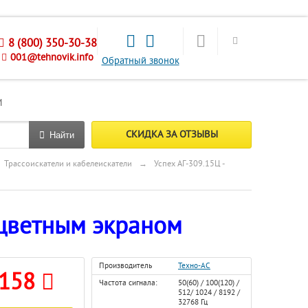
8 (800) 350-30-38
001@tehnovik.info
Обратный звонок
М
СКИДКА ЗА ОТЗЫВЫ
Найти
Трассоискатели и кабелеискатели
→
Успех АГ-309.15Ц -
с цветным экраном
Производитель
Техно-АС
 158
Частота сигнала:
50(60) / 100(120) /
512/ 1024 / 8192 /
32768 Гц