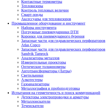
Контактные термометры
Тепловизоры
Контроль тепловых величин
Смарт-зонды
Аксессуары для тепловизоров
Промышленное оборудование и инструмент
Наборы инструмента
Погружные пневмоударники DTH
Коронки для пневмоударного бурения
Запасные части для гидравлических перфораторов
Atlas Copco
Запасные части для гидравлических перфораторов
Sandvik Tamrock
Анализаторы металлов
Измерительные проекторы
Оптические толщиномеры
Автотрансформаторы (Латры)
Светильники
Алкотестеры
Газоанализаторы
Металлография и пробоподготовка
Испытания на герметичность и поиск коммуникаций
Детекторы электропроводки и арматуры
Металлоискатели
Течеискатели