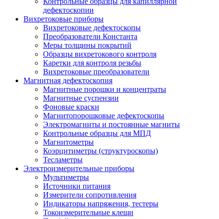
Контрольные образцы для капиллярной
дефектоскопии
Вихретоковые приборы
Вихретоковые дефектоскопы
Преобразователи Константа
Меры толщины покрытий
Образцы вихретокового контроля
Каретки для контроля резьбы
Вихретоковые преобразователи
Магнитная дефектоскопия
Магнитные порошки и концентраты
Магнитные суспензии
Фоновые краски
Магнитопорошковые дефектоскопы
Электромагниты и постоянные магниты
Контрольные образцы для МПД
Магнитометры
Коэрцитиметры (структуроскопы)
Тесламетры
Электроизмерительные приборы
Мультиметры
Источники питания
Измерители сопротивления
Индикаторы напряжения, тестеры
Токоизмерительные клещи