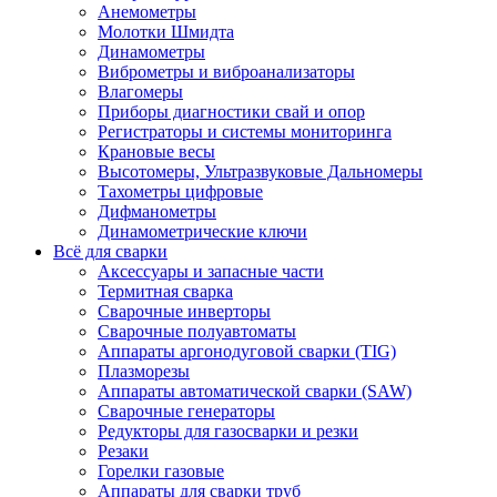
Анемометры
Молотки Шмидта
Динамометры
Виброметры и виброанализаторы
Влагомеры
Приборы диагностики свай и опор
Регистраторы и системы мониторинга
Крановые весы
Высотомеры, Ультразвуковые Дальномеры
Тахометры цифровые
Дифманометры
Динамометрические ключи
Всё для сварки
Аксессуары и запасные части
Термитная сварка
Сварочные инверторы
Сварочные полуавтоматы
Аппараты аргонодуговой сварки (TIG)
Плазморезы
Аппараты автоматической сварки (SAW)
Сварочные генераторы
Редукторы для газосварки и резки
Резаки
Горелки газовые
Аппараты для сварки труб