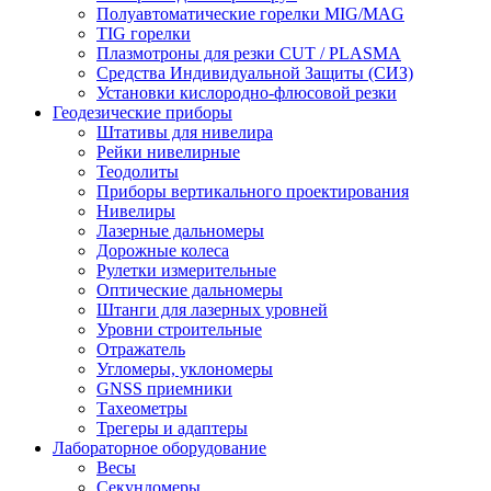
Полуавтоматические горелки MIG/MAG
TIG горелки
Плазмотроны для резки CUT / PLASMA
Средства Индивидуальной Защиты (СИЗ)
Установки кислородно-флюсовой резки
Геодезические приборы
Штативы для нивелира
Рейки нивелирные
Теодолиты
Приборы вертикального проектирования
Нивелиры
Лазерные дальномеры
Дорожные колеса
Рулетки измерительные
Оптические дальномеры
Штанги для лазерных уровней
Уровни строительные
Отражатель
Угломеры, уклономеры
GNSS приемники
Тахеометры
Трегеры и адаптеры
Лабораторное оборудование
Весы
Секундомеры