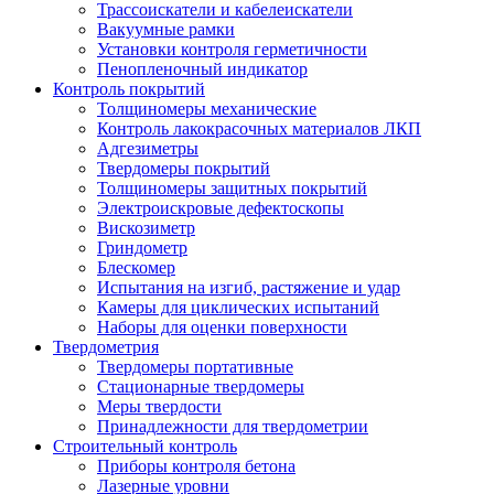
Трассоискатели и кабелеискатели
Вакуумные рамки
Установки контроля герметичности
Пенопленочный индикатор
Контроль покрытий
Толщиномеры механические
Контроль лакокрасочных материалов ЛКП
Адгезиметры
Твердомеры покрытий
Толщиномеры защитных покрытий
Электроискровые дефектоскопы
Вискозиметр
Гриндометр
Блескомер
Испытания на изгиб, растяжение и удар
Камеры для циклических испытаний
Наборы для оценки поверхности
Твердометрия
Твердомеры портативные
Стационарные твердомеры
Меры твердости
Принадлежности для твердометрии
Строительный контроль
Приборы контроля бетона
Лазерные уровни