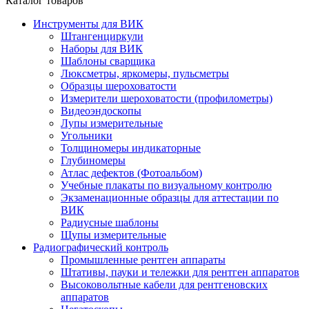
Каталог товаров
Инструменты для ВИК
Штангенциркули
Наборы для ВИК
Шаблоны сварщика
Люксметры, яркомеры, пульсметры
Образцы шероховатости
Измерители шероховатости (профилометры)
Видеоэндоскопы
Лупы измерительные
Угольники
Толщиномеры индикаторные
Глубиномеры
Атлас дефектов (Фотоальбом)
Учебные плакаты по визуальному контролю
Экзаменационные образцы для аттестации по
ВИК
Радиусные шаблоны
Щупы измерительные
Радиографический контроль
Промышленные рентген аппараты
Штативы, пауки и тележки для рентген аппаратов
Высоковольтные кабели для рентгеновских
аппаратов