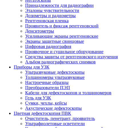
Негатоскопы
Принадлежности для радиографии
Эталоны чувствительности
Дозиметры и радиометры
Рентгеновская пленка
Проявитель и фиксаж рентгеновский
Денситометры
Усиливающие экраны рентгеновские
Экраны защитные свинцовые
Цифровая радиография
Проявочное и сушильное оборудование
Средства защиты от рентгеновского излучения
Альбом радиографических снимков
Приборы для УЗК
Ультразвуковые дефектоскопы
Толщиномеры ультразвуковые
Настроечные образцы
Преобразователи ПЭП
Кабели для дефектоскопов и толщиномеров
Гель для УЗК
Сумки, чехлы, кейсы
Акустические дефектоскопы
Цветная дефектоскопия ПВК
Очиститель, пенетрант, проявитель
Ультрафиолетовые осветители