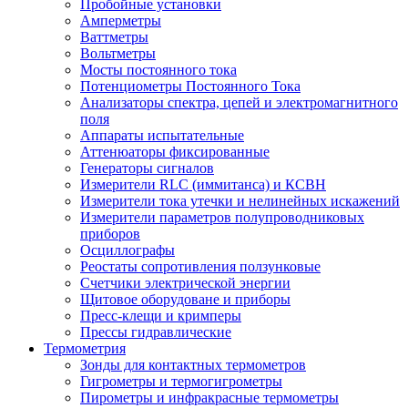
Пробойные установки
Амперметры
Ваттметры
Вольтметры
Мосты постоянного тока
Потенциометры Постоянного Тока
Анализаторы спектра, цепей и электромагнитного
поля
Аппараты испытательные
Аттенюаторы фиксированные
Генераторы сигналов
Измерители RLC (иммитанса) и КСВН
Измерители тока утечки и нелинейных искажений
Измерители параметров полупроводниковых
приборов
Осциллографы
Реостаты сопротивления ползунковые
Счетчики электрической энергии
Щитовое оборудоване и приборы
Пресс-клещи и кримперы
Прессы гидравлические
Термометрия
Зонды для контактных термометров
Гигрометры и термогигрометры
Пирометры и инфракрасные термометры