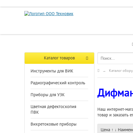
Каталог товаров
Инструменты для ВИК
→
Каталог обору
Радиографический контроль
Дифма
Приборы для УЗК
Цветная дефектоскопия
Наш интернет-маг
ПВК
товар и заказать 
Вихретоковые приборы
Цена
↑
↓
Наимен