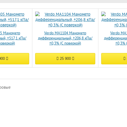
05 Манометр
Verdo MA1104 Манометр
Verdo MA
ый, ±517,1 кПа/
дифференциальный, ±206,8 кПа/
дифференциал
поверкой)
±0,3% (С поверкой)
±0,3% 
900
25 900
ровые