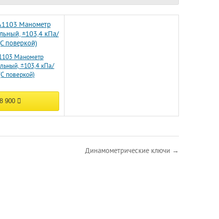
1103 Манометр
ьный, ±103,4 кПа/
(С поверкой)
8 900
Динамометрические ключи →