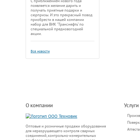
С приближением нового года
появляется желание дарить и
получать приятные подарки и
сюрпризы. И это прекрасный повод
приобрести в нашей компании
набор для ВИК "Транснефть" по
специальной предновогодней
акции.
Все новости
О компании
Услуги
Произв
Поверк
Оптовые и розничные продажи оборудования
Аттест
для неразрушающего контроля сварных
соединений, контрольно-измерительных