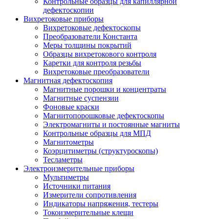
Контрольные образцы для капиллярной
дефектоскопии
Вихретоковые приборы
Вихретоковые дефектоскопы
Преобразователи Константа
Меры толщины покрытий
Образцы вихретокового контроля
Каретки для контроля резьбы
Вихретоковые преобразователи
Магнитная дефектоскопия
Магнитные порошки и концентраты
Магнитные суспензии
Фоновые краски
Магнитопорошковые дефектоскопы
Электромагниты и постоянные магниты
Контрольные образцы для МПД
Магнитометры
Коэрцитиметры (структуроскопы)
Тесламетры
Электроизмерительные приборы
Мультиметры
Источники питания
Измерители сопротивления
Индикаторы напряжения, тестеры
Токоизмерительные клещи