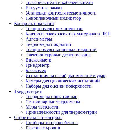
Трассоискатели и кабелеискатели
Вакуумные рамки
Установки контроля герметичности
Пенопленочный индикатор
Контроль покрытий
Толщиномеры механические
Контроль лакокрасочных материалов ЛКП
Адгезиметры
Твердомеры покрытий
Толщиномеры защитных покрытий
Электроискровые дефектоскопы
Вискозиметр
Гриндометр
Блескомер
Испытания на изгиб, растяжение и удар
Камеры для циклических испытаний
Наборы для оценки поверхности
Твердометрия
Твердомеры портативные
Стационарные твердомеры
Меры твердости
Принадлежности для твердометрии
Строительный контроль
Приборы контроля бетона
Лазерные уровни