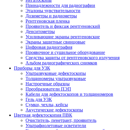
Негатоскопы
Принадлежности для радиографии
Эталоны чувствительности
Дозиметры и радиометры
Рентгеновская пленка
Проявитель и фиксаж рентгеновский
Денситометры
Усиливающие экраны рентгеновские
Экраны защитные свинцовые
Цифровая радиография
Проявочное и сушильное оборудование
Средства защиты от рентгеновского излучения
Альбом радиографических снимков
Приборы для УЗК
Ультразвуковые дефектоскопы
Толщиномеры ультразвуковые
Настроечные образцы
Преобразователи ПЭП
Кабели для дефектоскопов и толщиномеров
Гель для УЗК
Сумки, чехлы, кейсы
Акустические дефектоскопы
Цветная дефектоскопия ПВК
Очиститель, пенетрант, проявитель
Ультрафиолетовые осветители