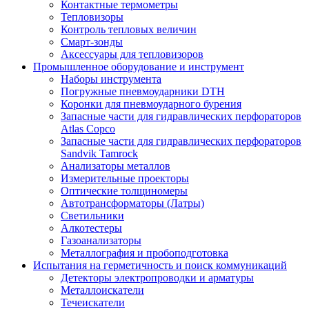
Контактные термометры
Тепловизоры
Контроль тепловых величин
Смарт-зонды
Аксессуары для тепловизоров
Промышленное оборудование и инструмент
Наборы инструмента
Погружные пневмоударники DTH
Коронки для пневмоударного бурения
Запасные части для гидравлических перфораторов
Atlas Copco
Запасные части для гидравлических перфораторов
Sandvik Tamrock
Анализаторы металлов
Измерительные проекторы
Оптические толщиномеры
Автотрансформаторы (Латры)
Светильники
Алкотестеры
Газоанализаторы
Металлография и пробоподготовка
Испытания на герметичность и поиск коммуникаций
Детекторы электропроводки и арматуры
Металлоискатели
Течеискатели