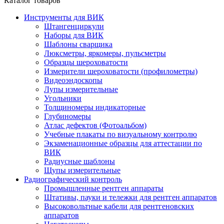
Каталог товаров
Инструменты для ВИК
Штангенциркули
Наборы для ВИК
Шаблоны сварщика
Люксметры, яркомеры, пульсметры
Образцы шероховатости
Измерители шероховатости (профилометры)
Видеоэндоскопы
Лупы измерительные
Угольники
Толщиномеры индикаторные
Глубиномеры
Атлас дефектов (Фотоальбом)
Учебные плакаты по визуальному контролю
Экзаменационные образцы для аттестации по
ВИК
Радиусные шаблоны
Щупы измерительные
Радиографический контроль
Промышленные рентген аппараты
Штативы, пауки и тележки для рентген аппаратов
Высоковольтные кабели для рентгеновских
аппаратов