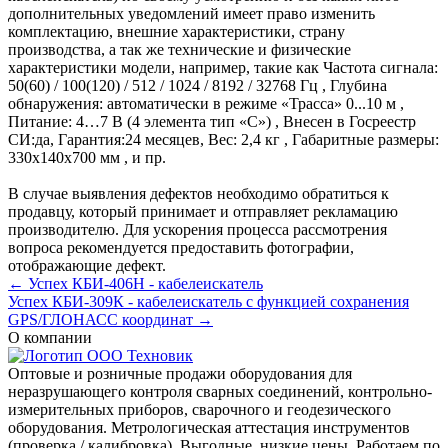
дополнительных уведомлений имеет право изменить
комплектацию, внешние характеристики, страну
производства, а так же технические и физические
характеристики модели, например, такие как
Частота сигнала:
50(60) / 100(120) / 512 / 1024 / 8192 / 32768 Гц
,
Глубина
обнаружения:
автоматически в режиме «Трасса» 0...10 м
,
Питание:
4…7 В (4 элемента тип «С»)
,
Внесен в Госреестр
СИ:
да
,
Гарантия:
24 месяцев
,
Вес:
2,4 кг
,
Габаритные размеры:
330х140х700 мм
, и пр.
В случае выявления дефектов необходимо обратиться к
продавцу, который принимает и отправляет рекламацию
производителю. Для ускорения процесса рассмотрения
вопроса рекомендуется предоставить фотографии,
отображающие дефект.
← Успех КБИ-406Н - кабелеискатель
Успех КБИ-309К - кабелеискатель с функцией сохранения
GPS/ГЛОНАСС координат →
О компании
Оптовые и розничные продажи оборудования для
неразрушающего контроля сварных соединений, контрольно-
измерительных приборов, сварочного и геодезического
оборудования. Метрологическая аттестация инструментов
(проверка / калибровка). Выгодные, низкие цены. Работаем по