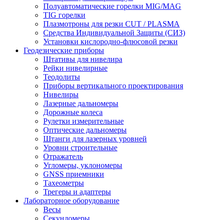
Полуавтоматические горелки MIG/MAG
TIG горелки
Плазмотроны для резки CUT / PLASMA
Средства Индивидуальной Защиты (СИЗ)
Установки кислородно-флюсовой резки
Геодезические приборы
Штативы для нивелира
Рейки нивелирные
Теодолиты
Приборы вертикального проектирования
Нивелиры
Лазерные дальномеры
Дорожные колеса
Рулетки измерительные
Оптические дальномеры
Штанги для лазерных уровней
Уровни строительные
Отражатель
Угломеры, уклономеры
GNSS приемники
Тахеометры
Трегеры и адаптеры
Лабораторное оборудование
Весы
Секундомеры