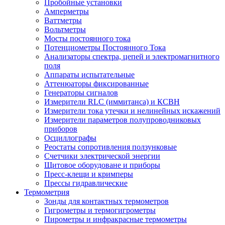
Пробойные установки
Амперметры
Ваттметры
Вольтметры
Мосты постоянного тока
Потенциометры Постоянного Тока
Анализаторы спектра, цепей и электромагнитного
поля
Аппараты испытательные
Аттенюаторы фиксированные
Генераторы сигналов
Измерители RLC (иммитанса) и КСВН
Измерители тока утечки и нелинейных искажений
Измерители параметров полупроводниковых
приборов
Осциллографы
Реостаты сопротивления ползунковые
Счетчики электрической энергии
Щитовое оборудоване и приборы
Пресс-клещи и кримперы
Прессы гидравлические
Термометрия
Зонды для контактных термометров
Гигрометры и термогигрометры
Пирометры и инфракрасные термометры