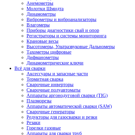
Анемометры
Молотки Шмидта
Динамометры
Виброметры и виброанализаторы
Влагомеры
Приборы диагностики свай и опор
Регистраторы и системы мониторинга
Крановые весы
Высотомеры, Ультразвуковые Дальномеры
Тахометры цифровые
Дифманометры
Динамометрические ключи
Всё для сварки
Аксессуары и запасные части
Термитная сварка
Сварочные инверторы
Сварочные полуавтоматы
Аппараты аргонодуговой сварки (TIG)
Плазморезы
Аппараты автоматической сварки (SAW)
Сварочные генераторы
Редукторы для газосварки и резки
Резаки
Горелки газовые
Аппараты для сварки труб