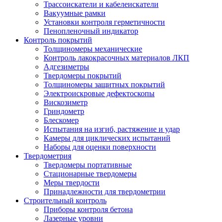
Трассоискатели и кабелеискатели
Вакуумные рамки
Установки контроля герметичности
Пенопленочный индикатор
Контроль покрытий
Толщиномеры механические
Контроль лакокрасочных материалов ЛКП
Адгезиметры
Твердомеры покрытий
Толщиномеры защитных покрытий
Электроискровые дефектоскопы
Вискозиметр
Гриндометр
Блескомер
Испытания на изгиб, растяжение и удар
Камеры для циклических испытаний
Наборы для оценки поверхности
Твердометрия
Твердомеры портативные
Стационарные твердомеры
Меры твердости
Принадлежности для твердометрии
Строительный контроль
Приборы контроля бетона
Лазерные уровни