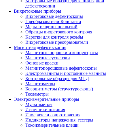
Контрольные образцы для капиллярной
дефектоскопии
Вихретоковые приборы
Вихретоковые дефектоскопы
Преобразователи Константа
Меры толщины покрытий
Образцы вихретокового контроля
Каретки для контроля резьбы
Вихретоковые преобразователи
Магнитная дефектоскопия
Магнитные порошки и концентраты
Магнитные суспензии
Фоновые краски
Магнитопорошковые дефектоскопы
Электромагниты и постоянные магниты
Контрольные образцы для МПД
Магнитометры
Коэрцитиметры (структуроскопы)
Тесламетры
Электроизмерительные приборы
Мультиметры
Источники питания
Измерители сопротивления
Индикаторы напряжения, тестеры
Токоизмерительные клещи