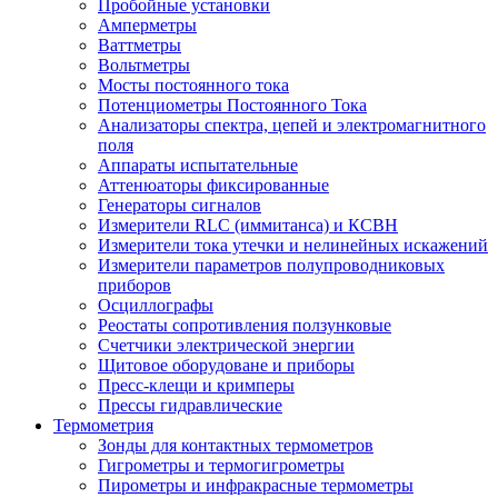
Пробойные установки
Амперметры
Ваттметры
Вольтметры
Мосты постоянного тока
Потенциометры Постоянного Тока
Анализаторы спектра, цепей и электромагнитного
поля
Аппараты испытательные
Аттенюаторы фиксированные
Генераторы сигналов
Измерители RLC (иммитанса) и КСВН
Измерители тока утечки и нелинейных искажений
Измерители параметров полупроводниковых
приборов
Осциллографы
Реостаты сопротивления ползунковые
Счетчики электрической энергии
Щитовое оборудоване и приборы
Пресс-клещи и кримперы
Прессы гидравлические
Термометрия
Зонды для контактных термометров
Гигрометры и термогигрометры
Пирометры и инфракрасные термометры