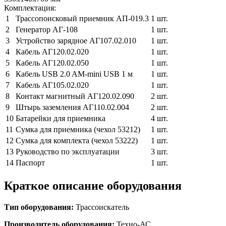
Комплектация:
1
Трассопоисковый приемник АП-019.3
1 шт.
2
Генератор АГ-108
1 шт.
3
Устройство зарядное АГ107.02.010
1 шт.
4
Кабель АГ120.02.020
1 шт.
5
Кабель АГ120.02.050
1 шт.
6
Кабель USB 2.0 AM-mini USB 1 м
1 шт.
7
Кабель АГ105.02.020
1 шт.
8
Контакт магнитный АГ120.02.090
2 шт.
9
Штырь заземления АГ110.02.004
2 шт.
10
Батарейки для приемника
4 шт.
11
Сумка для приемника (чехол 53212)
1 шт.
12
Сумка для комплекта (чехол 53222)
1 шт.
13
Руководство по эксплуатации
3 шт.
14
Паспорт
1 шт.
Краткое описание оборудования
Тип оборудования:
Трассоискатель
Производитель оборудования:
Техно-АС