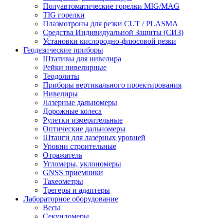
Полуавтоматические горелки MIG/MAG
TIG горелки
Плазмотроны для резки CUT / PLASMA
Средства Индивидуальной Защиты (СИЗ)
Установки кислородно-флюсовой резки
Геодезические приборы
Штативы для нивелира
Рейки нивелирные
Теодолиты
Приборы вертикального проектирования
Нивелиры
Лазерные дальномеры
Дорожные колеса
Рулетки измерительные
Оптические дальномеры
Штанги для лазерных уровней
Уровни строительные
Отражатель
Угломеры, уклономеры
GNSS приемники
Тахеометры
Трегеры и адаптеры
Лабораторное оборудование
Весы
Секундомеры