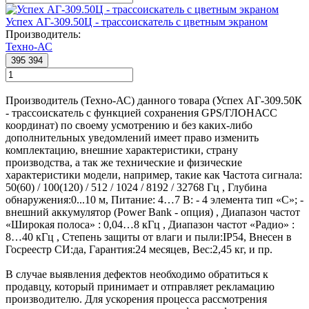
Успех АГ-309.50Ц - трассоискатель с цветным экраном
Производитель:
Техно-АС
395 394
Производитель (Техно-АС) данного товара (Успех АГ-309.50К
- трассоискатель с функцией сохранения GPS/ГЛОНАСС
координат) по своему усмотрению и без каких-либо
дополнительных уведомлений имеет право изменить
комплектацию, внешние характеристики, страну
производства, а так же технические и физические
характеристики модели, например, такие как
Частота сигнала:
50(60) / 100(120) / 512 / 1024 / 8192 / 32768 Гц
,
Глубина
обнаружения:
0...10 м
,
Питание:
4…7 В: - 4 элемента тип «С»; -
внешний аккумулятор (Power Bank - опция)
,
Диапазон частот
«Широкая полоса» :
0,04…8 кГц
,
Диапазон частот «Радио» :
8…40 кГц
,
Степень защиты от влаги и пыли:
IP54
,
Внесен в
Госреестр СИ:
да
,
Гарантия:
24 месяцев
,
Вес:
2,45 кг
, и пр.
В случае выявления дефектов необходимо обратиться к
продавцу, который принимает и отправляет рекламацию
производителю. Для ускорения процесса рассмотрения