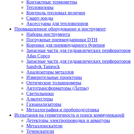
Контактные термометры
Тепловизоры
Контроль тепловых величин
Смарт-зонды
Аксессуары для тепловизоров
Промышленное оборудование и инструмент
Наборы инструмента
Погружные пневмоударники DTH
Коронки для пневмоударного бурения
Запасные части для гидравлических перфораторов
Atlas Copco
Запасные части для гидравлических перфораторов
Sandvik Tamrock
Анализаторы металлов
Измерительные проекторы
Оптические толщиномеры
Автотрансформаторы (Латры)
Светильники
Алкотестеры
Газоанализаторы
Металлография и пробоподготовка
Испытания на герметичность и поиск коммуникаций
Детекторы электропроводки и арматуры
Металлоискатели
Течеискатели