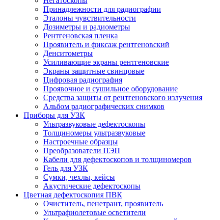
Негатоскопы
Принадлежности для радиографии
Эталоны чувствительности
Дозиметры и радиометры
Рентгеновская пленка
Проявитель и фиксаж рентгеновский
Денситометры
Усиливающие экраны рентгеновские
Экраны защитные свинцовые
Цифровая радиография
Проявочное и сушильное оборудование
Средства защиты от рентгеновского излучения
Альбом радиографических снимков
Приборы для УЗК
Ультразвуковые дефектоскопы
Толщиномеры ультразвуковые
Настроечные образцы
Преобразователи ПЭП
Кабели для дефектоскопов и толщиномеров
Гель для УЗК
Сумки, чехлы, кейсы
Акустические дефектоскопы
Цветная дефектоскопия ПВК
Очиститель, пенетрант, проявитель
Ультрафиолетовые осветители