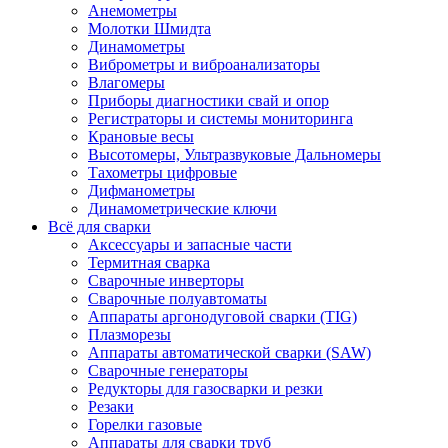
Анемометры
Молотки Шмидта
Динамометры
Виброметры и виброанализаторы
Влагомеры
Приборы диагностики свай и опор
Регистраторы и системы мониторинга
Крановые весы
Высотомеры, Ультразвуковые Дальномеры
Тахометры цифровые
Дифманометры
Динамометрические ключи
Всё для сварки
Аксессуары и запасные части
Термитная сварка
Сварочные инверторы
Сварочные полуавтоматы
Аппараты аргонодуговой сварки (TIG)
Плазморезы
Аппараты автоматической сварки (SAW)
Сварочные генераторы
Редукторы для газосварки и резки
Резаки
Горелки газовые
Аппараты для сварки труб