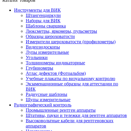
Каталог товаров
Инструменты для ВИК
Штангенциркули
Наборы для ВИК
Шаблоны сварщика
Люксметры, яркомеры, пульсметры
Образцы шероховатости
Измерители шероховатости (профилометры)
Видеоэндоскопы
Лупы измерительные
Угольники
Толщиномеры индикаторные
Глубиномеры
Атлас дефектов (Фотоальбом)
Учебные плакаты по визуальному контролю
Экзаменационные образцы для аттестации по
ВИК
Радиусные шаблоны
Щупы измерительные
Радиографический контроль
Промышленные рентген аппараты
Штативы, пауки и тележки для рентген аппаратов
Высоковольтные кабели для рентгеновских
аппаратов