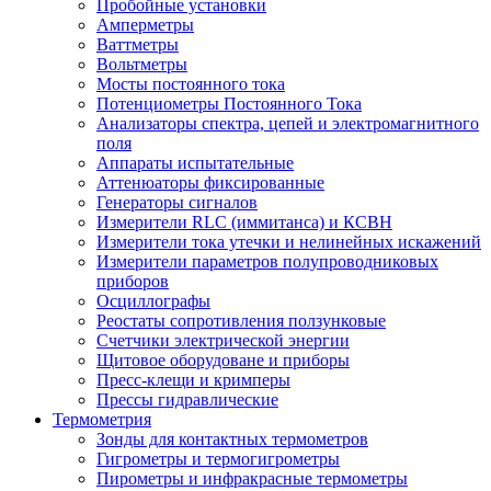
Пробойные установки
Амперметры
Ваттметры
Вольтметры
Мосты постоянного тока
Потенциометры Постоянного Тока
Анализаторы спектра, цепей и электромагнитного
поля
Аппараты испытательные
Аттенюаторы фиксированные
Генераторы сигналов
Измерители RLC (иммитанса) и КСВН
Измерители тока утечки и нелинейных искажений
Измерители параметров полупроводниковых
приборов
Осциллографы
Реостаты сопротивления ползунковые
Счетчики электрической энергии
Щитовое оборудоване и приборы
Пресс-клещи и кримперы
Прессы гидравлические
Термометрия
Зонды для контактных термометров
Гигрометры и термогигрометры
Пирометры и инфракрасные термометры