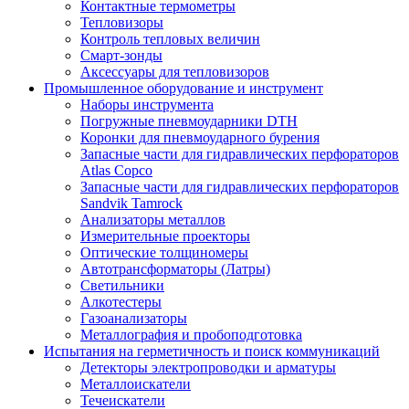
Контактные термометры
Тепловизоры
Контроль тепловых величин
Смарт-зонды
Аксессуары для тепловизоров
Промышленное оборудование и инструмент
Наборы инструмента
Погружные пневмоударники DTH
Коронки для пневмоударного бурения
Запасные части для гидравлических перфораторов
Atlas Copco
Запасные части для гидравлических перфораторов
Sandvik Tamrock
Анализаторы металлов
Измерительные проекторы
Оптические толщиномеры
Автотрансформаторы (Латры)
Светильники
Алкотестеры
Газоанализаторы
Металлография и пробоподготовка
Испытания на герметичность и поиск коммуникаций
Детекторы электропроводки и арматуры
Металлоискатели
Течеискатели