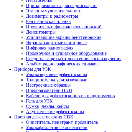
Негатоскопы
Принадлежности для радиографии
Эталоны чувствительности
Дозиметры и радиометры
Рентгеновская пленка
Проявитель и фиксаж рентгеновский
Денситометры
Усиливающие экраны рентгеновские
Экраны защитные свинцовые
Цифровая радиография
Проявочное и сушильное оборудование
Средства защиты от рентгеновского излучения
Альбом радиографических снимков
Приборы для УЗК
Ультразвуковые дефектоскопы
Толщиномеры ультразвуковые
Настроечные образцы
Преобразователи ПЭП
Кабели для дефектоскопов и толщиномеров
Гель для УЗК
Сумки, чехлы, кейсы
Акустические дефектоскопы
Цветная дефектоскопия ПВК
Очиститель, пенетрант, проявитель
Ультрафиолетовые осветители