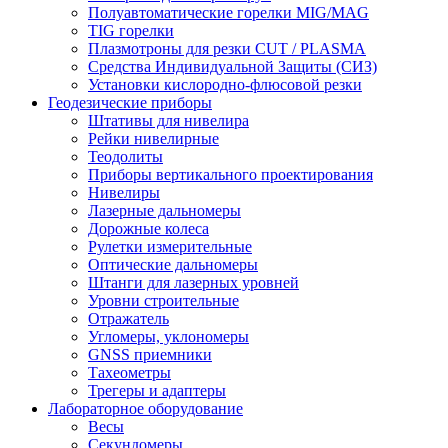
Полуавтоматические горелки MIG/MAG
TIG горелки
Плазмотроны для резки CUT / PLASMA
Средства Индивидуальной Защиты (СИЗ)
Установки кислородно-флюсовой резки
Геодезические приборы
Штативы для нивелира
Рейки нивелирные
Теодолиты
Приборы вертикального проектирования
Нивелиры
Лазерные дальномеры
Дорожные колеса
Рулетки измерительные
Оптические дальномеры
Штанги для лазерных уровней
Уровни строительные
Отражатель
Угломеры, уклономеры
GNSS приемники
Тахеометры
Трегеры и адаптеры
Лабораторное оборудование
Весы
Секундомеры