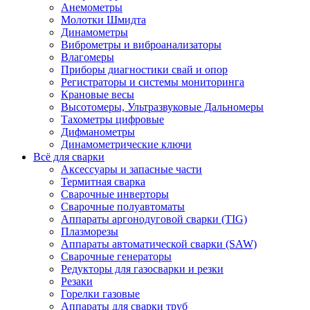
Анемометры
Молотки Шмидта
Динамометры
Виброметры и виброанализаторы
Влагомеры
Приборы диагностики свай и опор
Регистраторы и системы мониторинга
Крановые весы
Высотомеры, Ультразвуковые Дальномеры
Тахометры цифровые
Дифманометры
Динамометрические ключи
Всё для сварки
Аксессуары и запасные части
Термитная сварка
Сварочные инверторы
Сварочные полуавтоматы
Аппараты аргонодуговой сварки (TIG)
Плазморезы
Аппараты автоматической сварки (SAW)
Сварочные генераторы
Редукторы для газосварки и резки
Резаки
Горелки газовые
Аппараты для сварки труб