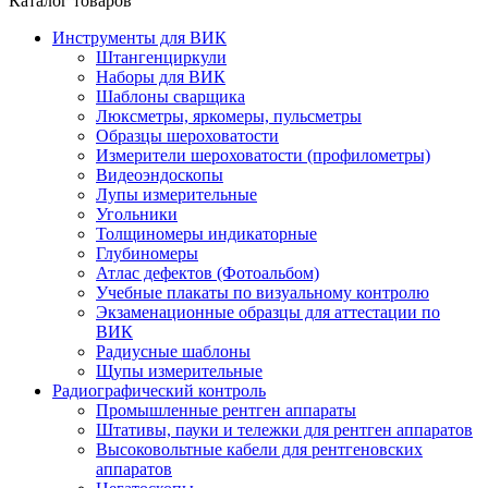
Каталог товаров
Инструменты для ВИК
Штангенциркули
Наборы для ВИК
Шаблоны сварщика
Люксметры, яркомеры, пульсметры
Образцы шероховатости
Измерители шероховатости (профилометры)
Видеоэндоскопы
Лупы измерительные
Угольники
Толщиномеры индикаторные
Глубиномеры
Атлас дефектов (Фотоальбом)
Учебные плакаты по визуальному контролю
Экзаменационные образцы для аттестации по
ВИК
Радиусные шаблоны
Щупы измерительные
Радиографический контроль
Промышленные рентген аппараты
Штативы, пауки и тележки для рентген аппаратов
Высоковольтные кабели для рентгеновских
аппаратов