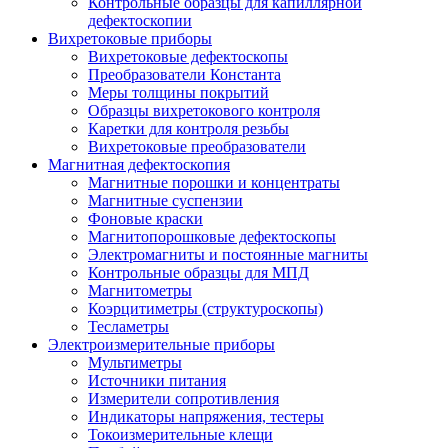
Контрольные образцы для капиллярной
дефектоскопии
Вихретоковые приборы
Вихретоковые дефектоскопы
Преобразователи Константа
Меры толщины покрытий
Образцы вихретокового контроля
Каретки для контроля резьбы
Вихретоковые преобразователи
Магнитная дефектоскопия
Магнитные порошки и концентраты
Магнитные суспензии
Фоновые краски
Магнитопорошковые дефектоскопы
Электромагниты и постоянные магниты
Контрольные образцы для МПД
Магнитометры
Коэрцитиметры (структуроскопы)
Тесламетры
Электроизмерительные приборы
Мультиметры
Источники питания
Измерители сопротивления
Индикаторы напряжения, тестеры
Токоизмерительные клещи