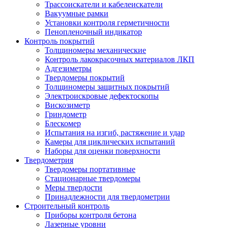
Трассоискатели и кабелеискатели
Вакуумные рамки
Установки контроля герметичности
Пенопленочный индикатор
Контроль покрытий
Толщиномеры механические
Контроль лакокрасочных материалов ЛКП
Адгезиметры
Твердомеры покрытий
Толщиномеры защитных покрытий
Электроискровые дефектоскопы
Вискозиметр
Гриндометр
Блескомер
Испытания на изгиб, растяжение и удар
Камеры для циклических испытаний
Наборы для оценки поверхности
Твердометрия
Твердомеры портативные
Стационарные твердомеры
Меры твердости
Принадлежности для твердометрии
Строительный контроль
Приборы контроля бетона
Лазерные уровни