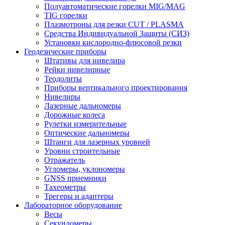
Полуавтоматические горелки MIG/MAG
TIG горелки
Плазмотроны для резки CUT / PLASMA
Средства Индивидуальной Защиты (СИЗ)
Установки кислородно-флюсовой резки
Геодезические приборы
Штативы для нивелира
Рейки нивелирные
Теодолиты
Приборы вертикального проектирования
Нивелиры
Лазерные дальномеры
Дорожные колеса
Рулетки измерительные
Оптические дальномеры
Штанги для лазерных уровней
Уровни строительные
Отражатель
Угломеры, уклономеры
GNSS приемники
Тахеометры
Трегеры и адаптеры
Лабораторное оборудование
Весы
Секундомеры