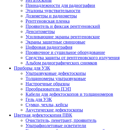
Негатоскопы
Принадлежности для радиографии
Эталоны чувствительности
Дозиметры и радиометры
Рентгеновская пленка
Проявитель и фиксаж рентгеновский
Денситометры
Усиливающие экраны рентгеновские
Экраны защитные свинцовые
Цифровая радиография
Проявочное и сушильное оборудование
Средства защиты от рентгеновского излучения
Альбом радиографических снимков
Приборы для УЗК
Ультразвуковые дефектоскопы
Толщиномеры ультразвуковые
Настроечные образцы
Преобразователи ПЭП
Кабели для дефектоскопов и толщиномеров
Гель для УЗК
Сумки, чехлы, кейсы
Акустические дефектоскопы
Цветная дефектоскопия ПВК
Очиститель, пенетрант, проявитель
Ультрафиолетовые осветители