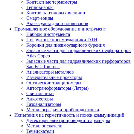
Контактные термометры
Тепловизоры
Контроль тепловых величин
Смарт-зонды
Аксессуары для тепловизоров
Промышленное оборудование и инструмент
Наборы инструмента
Погружные пневмоударники DTH
Коронки для пневмоударного бурения
Запасные части для гидравлических перфораторов
Atlas Copco
Запасные части для гидравлических перфораторов
Sandvik Tamrock
Анализаторы металлов
Измерительные проекторы
Оптические толщиномеры
Автотрансформаторы (Латры)
Светильники
Алкотестеры
Газоанализаторы
Металлография и пробоподготовка
Испытания на герметичность и поиск коммуникаций
Детекторы электропроводки и арматуры
Металлоискатели
Течеискатели