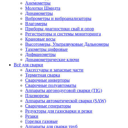
Анемометры
Молотки Шмидта
Динамометры
Виброметры и виброанализаторы
Влагомеры
Приборы диагностики свай и опор
Регистраторы и системы мониторинга
Крановые весы
Высотомеры, Ультразвуковые Дальномеры
Тахометры цифровые
Дифманометры
Динамометрические ключи
Всё для сварки
Аксессуары и запасные части
Термитная сварка
Сварочные инверторы
Сварочные полуавтоматы
Аппараты аргонодуговой сварки (TIG)
Плазморезы
Аппараты автоматической сварки (SAW)
Сварочные генераторы
Редукторы для газосварки и резки
Резаки
Горелки газовые
Аппараты для сварки труб