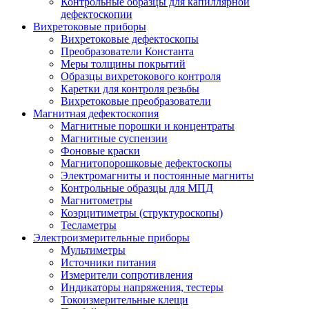
Контрольные образцы для капиллярной
дефектоскопии
Вихретоковые приборы
Вихретоковые дефектоскопы
Преобразователи Константа
Меры толщины покрытий
Образцы вихретокового контроля
Каретки для контроля резьбы
Вихретоковые преобразователи
Магнитная дефектоскопия
Магнитные порошки и концентраты
Магнитные суспензии
Фоновые краски
Магнитопорошковые дефектоскопы
Электромагниты и постоянные магниты
Контрольные образцы для МПД
Магнитометры
Коэрцитиметры (структуроскопы)
Тесламетры
Электроизмерительные приборы
Мультиметры
Источники питания
Измерители сопротивления
Индикаторы напряжения, тестеры
Токоизмерительные клещи