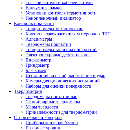
Трассоискатели и кабелеискатели
Вакуумные рамки
Установки контроля герметичности
Пенопленочный индикатор
Контроль покрытий
Толщиномеры механические
Контроль лакокрасочных материалов ЛКП
Адгезиметры
Твердомеры покрытий
Толщиномеры защитных покрытий
Электроискровые дефектоскопы
Вискозиметр
Гриндометр
Блескомер
Испытания на изгиб, растяжение и удар
Камеры для циклических испытаний
Наборы для оценки поверхности
Твердометрия
Твердомеры портативные
Стационарные твердомеры
Меры твердости
Принадлежности для твердометрии
Строительный контроль
Приборы контроля бетона
Лазерные уровни