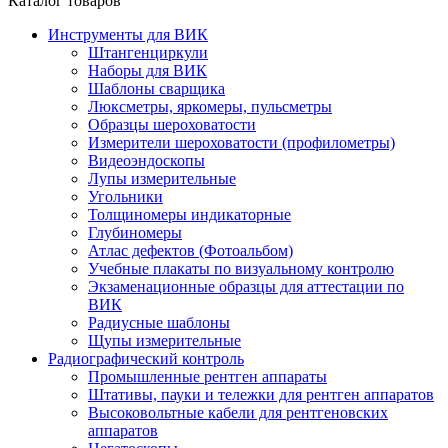
Каталог товаров
Инструменты для ВИК
Штангенциркули
Наборы для ВИК
Шаблоны сварщика
Люксметры, яркомеры, пульсметры
Образцы шероховатости
Измерители шероховатости (профилометры)
Видеоэндоскопы
Лупы измерительные
Угольники
Толщиномеры индикаторные
Глубиномеры
Атлас дефектов (Фотоальбом)
Учебные плакаты по визуальному контролю
Экзаменационные образцы для аттестации по
ВИК
Радиусные шаблоны
Щупы измерительные
Радиографический контроль
Промышленные рентген аппараты
Штативы, пауки и тележки для рентген аппаратов
Высоковольтные кабели для рентгеновских
аппаратов