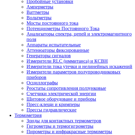
Пробойные установки
Амперметры
Ваттметры
Вольтметры
Мосты постоянного тока
Потенциометры Постоянного Тока
Анализаторы спектра, цепей и электромагнитного
поля
Аппараты испытательные
Аттенюаторы фиксированные
Генераторы сигналов
Измерители RLC (иммитанса) и КСВН
Измерители тока утечки и нелинейных искажений
Измерители параметров полупроводниковых
приборов
Осциллографы
Реостаты сопротивления ползунковые
Счетчики электрической энергии
Щитовое оборудоване и приборы
Пресс-клещи и кримперы
Прессы гидравлические
Термометрия
Зонды для контактных термометров
Гигрометры и термогигрометры
Пирометры и инфракрасные термометры