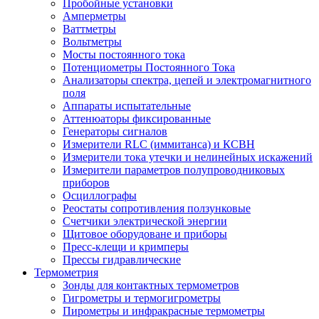
Пробойные установки
Амперметры
Ваттметры
Вольтметры
Мосты постоянного тока
Потенциометры Постоянного Тока
Анализаторы спектра, цепей и электромагнитного
поля
Аппараты испытательные
Аттенюаторы фиксированные
Генераторы сигналов
Измерители RLC (иммитанса) и КСВН
Измерители тока утечки и нелинейных искажений
Измерители параметров полупроводниковых
приборов
Осциллографы
Реостаты сопротивления ползунковые
Счетчики электрической энергии
Щитовое оборудоване и приборы
Пресс-клещи и кримперы
Прессы гидравлические
Термометрия
Зонды для контактных термометров
Гигрометры и термогигрометры
Пирометры и инфракрасные термометры