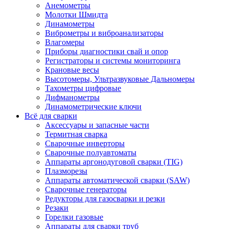
Анемометры
Молотки Шмидта
Динамометры
Виброметры и виброанализаторы
Влагомеры
Приборы диагностики свай и опор
Регистраторы и системы мониторинга
Крановые весы
Высотомеры, Ультразвуковые Дальномеры
Тахометры цифровые
Дифманометры
Динамометрические ключи
Всё для сварки
Аксессуары и запасные части
Термитная сварка
Сварочные инверторы
Сварочные полуавтоматы
Аппараты аргонодуговой сварки (TIG)
Плазморезы
Аппараты автоматической сварки (SAW)
Сварочные генераторы
Редукторы для газосварки и резки
Резаки
Горелки газовые
Аппараты для сварки труб