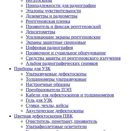
Негатоскопы
Принадлежности для радиографии
Эталоны чувствительности
Дозиметры и радиометры
Рентгеновская пленка
Проявитель и фиксаж рентгеновский
Денситометры
Усиливающие экраны рентгеновские
Экраны защитные свинцовые
Цифровая радиография
Проявочное и сушильное оборудование
Средства защиты от рентгеновского излучения
Альбом радиографических снимков
Приборы для УЗК
Ультразвуковые дефектоскопы
Толщиномеры ультразвуковые
Настроечные образцы
Преобразователи ПЭП
Кабели для дефектоскопов и толщиномеров
Гель для УЗК
Сумки, чехлы, кейсы
Акустические дефектоскопы
Цветная дефектоскопия ПВК
Очиститель, пенетрант, проявитель
Ультрафиолетовые осветители