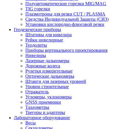
Полуавтоматические горелки MIG/MAG
TIG горелки
Плазмотроны для резки CUT / PLASMA
Средства Индивидуальной Защиты (СИЗ)
Установки кислородно-флюсовой резки
Геодезические приборы
Штативы для нивелира
Рейки нивелирные
Теодолиты
Приборы вертикального проектирования
Нивелиры
Лазерные дальномеры
Дорожные колеса
Рулетки измерительные
Оптические дальномеры
Штанги для лазерных уровней
Уровни строительные
Отражатель
Угломеры, уклономеры
GNSS приемники
Тахеометры
Трегеры и адаптеры
Лабораторное оборудование
Весы
Секундомеры