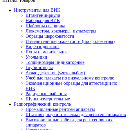
Каталог товаров
Инструменты для ВИК
Штангенциркули
Наборы для ВИК
Шаблоны сварщика
Люксметры, яркомеры, пульсметры
Образцы шероховатости
Измерители шероховатости (профилометры)
Видеоэндоскопы
Лупы измерительные
Угольники
Толщиномеры индикаторные
Глубиномеры
Атлас дефектов (Фотоальбом)
Учебные плакаты по визуальному контролю
Экзаменационные образцы для аттестации по
ВИК
Радиусные шаблоны
Щупы измерительные
Радиографический контроль
Промышленные рентген аппараты
Штативы, пауки и тележки для рентген аппаратов
Высоковольтные кабели для рентгеновских
аппаратов