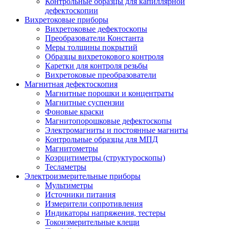
Контрольные образцы для капиллярной
дефектоскопии
Вихретоковые приборы
Вихретоковые дефектоскопы
Преобразователи Константа
Меры толщины покрытий
Образцы вихретокового контроля
Каретки для контроля резьбы
Вихретоковые преобразователи
Магнитная дефектоскопия
Магнитные порошки и концентраты
Магнитные суспензии
Фоновые краски
Магнитопорошковые дефектоскопы
Электромагниты и постоянные магниты
Контрольные образцы для МПД
Магнитометры
Коэрцитиметры (структуроскопы)
Тесламетры
Электроизмерительные приборы
Мультиметры
Источники питания
Измерители сопротивления
Индикаторы напряжения, тестеры
Токоизмерительные клещи