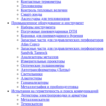
Контактные термометры
Тепловизоры
Контроль тепловых величин
Смарт-зонды
Аксессуары для тепловизоров
Промышленное оборудование и инструмент
Наборы инструмента
Погружные пневмоударники DTH
Коронки для пневмоударного бурения
Запасные части для гидравлических перфораторов
Atlas Copco
Запасные части для гидравлических перфораторов
Sandvik Tamrock
Анализаторы металлов
Измерительные проекторы
Оптические толщиномеры
Автотрансформаторы (Латры)
Светильники
Алкотестеры
Газоанализаторы
Металлография и пробоподготовка
Испытания на герметичность и поиск коммуникаций
Детекторы электропроводки и арматуры
Металлоискатели
Течеискатели