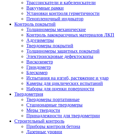
Трассоискатели и кабелеискатели
Вакуумные рамки
Установки контроля герметичности
Пенопленочный индикатор
Контроль покрытий
Толщиномеры механические
Контроль лакокрасочных материалов ЛКП
Адгезиметры
Твердомеры покрытий
Толщиномеры защитных покрытий
Электроискровые дефектоскопы
Вискозиметр
Гриндометр
Блескомер
Испытания на изгиб, растяжение и удар
Камеры для циклических испытаний
Наборы для оценки поверхности
Твердометрия
Твердомеры портативные
Стационарные твердомеры
Меры твердости
Принадлежности для твердометрии
Строительный контроль
Приборы контроля бетона
Лазерные уровни