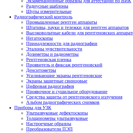
Экзаменационные образцы для аттестации по ВИК
Радиусные шаблоны
Щупы измерительные
Радиографический контроль
Промышленные рентген аппараты
Штативы, пауки и тележки для рентген аппаратов
Высоковольтные кабели для рентгеновских аппарат
Негатоскопы
Принадлежности для радиографии
Эталоны чувствительности
Дозиметры и радиометры
Рентгеновская пленка
Проявитель и фиксаж рентгеновский
Денситометры
Усиливающие экраны рентгеновские
Экраны защитные свинцовые
Цифровая радиография
Проявочное и сушильное оборудование
Средства защиты от рентгеновского излучения
Альбом радиографических снимков
Приборы для УЗК
Ультразвуковые дефектоскопы
Толщиномеры ультразвуковые
Настроечные образцы
Преобразователи ПЭП