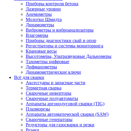
Приборы контроля бетона
Лазерные уровни
Анемометры
Молотки Шмидта
Динамометры
Виброметры и виброанализаторы
Влагомеры
Приборы диагностики свай и опор
Регистраторы и системы мониторинга
Крановые весы
Высотомеры, Ультразвуковые Дальномеры
Тахометры цифровые
Дифманометры
Динамометрические ключи
Всё для сварки
Аксессуары и запасные части
Термитная сварка
Сварочные инверторы
Сварочные полуавтоматы
Аппараты аргонодуговой сварки (TIG)
Плазморезы
Аппараты автоматической сварки (SAW)
Сварочные генераторы
Редукторы для газосварки и резки
Резаки