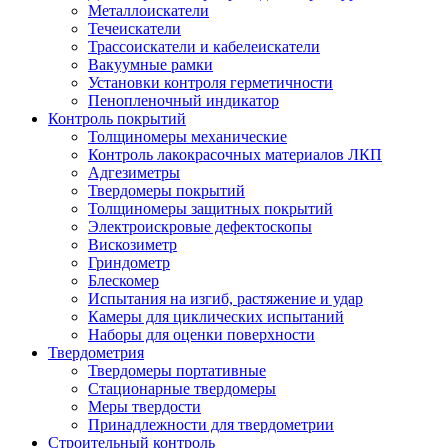
Металлоискатели
Течеискатели
Трассоискатели и кабелеискатели
Вакуумные рамки
Установки контроля герметичности
Пенопленочный индикатор
Контроль покрытий
Толщиномеры механические
Контроль лакокрасочных материалов ЛКП
Адгезиметры
Твердомеры покрытий
Толщиномеры защитных покрытий
Электроискровые дефектоскопы
Вискозиметр
Гриндометр
Блескомер
Испытания на изгиб, растяжение и удар
Камеры для циклических испытаний
Наборы для оценки поверхности
Твердометрия
Твердомеры портативные
Стационарные твердомеры
Меры твердости
Принадлежности для твердометрии
Строительный контроль