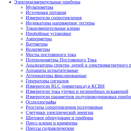
Электроизмерительные приборы
Мультиметры
Источники питания
Измерители сопротивления
Индикаторы напряжения, тестеры
Токоизмерительные клещи
Пробойные установки
Амперметры
Ваттметры
Вольтметры
Мосты постоянного тока
Потенциометры Постоянного Тока
Анализаторы спектра, цепей и электромагнитного 
Аппараты испытательные
Аттенюаторы фиксированные
Генераторы сигналов
Измерители RLC (иммитанса) и КСВН
Измерители тока утечки и нелинейных искажений
Измерители параметров полупроводниковых прибо
Осциллографы
Реостаты сопротивления ползунковые
Счетчики электрической энергии
Щитовое оборудоване и приборы
Пресс-клещи и кримперы
Прессы гидравлические