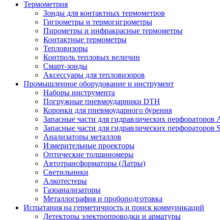
Термометрия
Зонды для контактных термометров
Гигрометры и термогигрометры
Пирометры и инфракрасные термометры
Контактные термометры
Тепловизоры
Контроль тепловых величин
Смарт-зонды
Аксессуары для тепловизоров
Промышленное оборудование и инструмент
Наборы инструмента
Погружные пневмоударники DTH
Коронки для пневмоударного бурения
Запасные части для гидравлических перфораторов A
Запасные части для гидравлических перфораторов S
Анализаторы металлов
Измерительные проекторы
Оптические толщиномеры
Автотрансформаторы (Латры)
Светильники
Алкотестеры
Газоанализаторы
Металлография и пробоподготовка
Испытания на герметичность и поиск коммуникаций
Детекторы электропроводки и арматуры