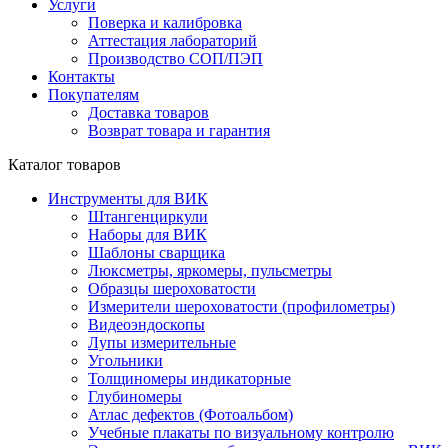
Услуги
Поверка и калибровка
Аттестация лабораторий
Производство СОП/ПЭП
Контакты
Покупателям
Доставка товаров
Возврат товара и гарантия
Каталог товаров
Инструменты для ВИК
Штангенциркули
Наборы для ВИК
Шаблоны сварщика
Люксметры, яркомеры, пульсметры
Образцы шероховатости
Измерители шероховатости (профилометры)
Видеоэндоскопы
Лупы измерительные
Угольники
Толщиномеры индикаторные
Глубиномеры
Атлас дефектов (Фотоальбом)
Учебные плакаты по визуальному контролю