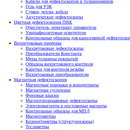
Кабели для дефектоскопов и толщиномеров
Гель для УЗК
Сумки, чехлы, кейсы
Акустические дефектоскопы
Цветная дефектоскопия ПВК
Очиститель, пенетрант, проявитель
Ультрафиолетовые осветители
Контрольные образцы для капиллярной дефектоско
Вихретоковые приборы
Вихретоковые дефектоскопы
Преобразователи Константа
Меры толщины покрытий
Образцы вихретокового контроля
Каретки для контроля резьбы
Вихретоковые преобразователи
Магнитная дефектоскопия
Магнитные порошки и концентраты
Магнитные суспензии
Фоновые краски
Магнитопорошковые дефектоскопы
Электромагниты и постоянные магниты
Контрольные образцы для МПД
Магнитометры
Коэрцитиметры (структуроскопы)
Тесламетры