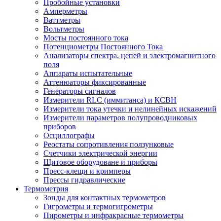
Пробойные установки
Амперметры
Ваттметры
Вольтметры
Мосты постоянного тока
Потенциометры Постоянного Тока
Анализаторы спектра, цепей и электромагнитного
поля
Аппараты испытательные
Аттенюаторы фиксированные
Генераторы сигналов
Измерители RLC (иммитанса) и КСВН
Измерители тока утечки и нелинейных искажений
Измерители параметров полупроводниковых
приборов
Осциллографы
Реостаты сопротивления ползунковые
Счетчики электрической энергии
Щитовое оборудоване и приборы
Пресс-клещи и кримперы
Прессы гидравлические
Термометрия
Зонды для контактных термометров
Гигрометры и термогигрометры
Пирометры и инфракрасные термометры