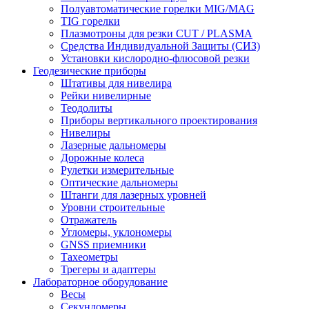
Полуавтоматические горелки MIG/MAG
TIG горелки
Плазмотроны для резки CUT / PLASMA
Средства Индивидуальной Защиты (СИЗ)
Установки кислородно-флюсовой резки
Геодезические приборы
Штативы для нивелира
Рейки нивелирные
Теодолиты
Приборы вертикального проектирования
Нивелиры
Лазерные дальномеры
Дорожные колеса
Рулетки измерительные
Оптические дальномеры
Штанги для лазерных уровней
Уровни строительные
Отражатель
Угломеры, уклономеры
GNSS приемники
Тахеометры
Трегеры и адаптеры
Лабораторное оборудование
Весы
Секундомеры