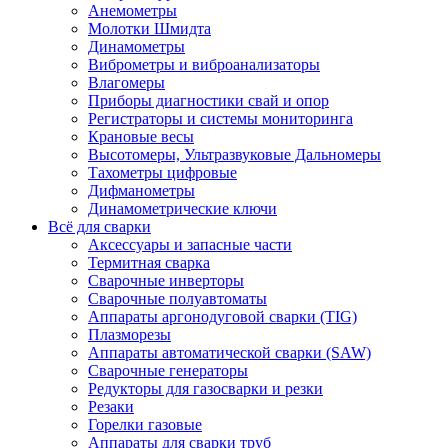
Анемометры
Молотки Шмидта
Динамометры
Виброметры и виброанализаторы
Влагомеры
Приборы диагностики свай и опор
Регистраторы и системы мониторинга
Крановые весы
Высотомеры, Ультразвуковые Дальномеры
Тахометры цифровые
Дифманометры
Динамометрические ключи
Всё для сварки
Аксессуары и запасные части
Термитная сварка
Сварочные инверторы
Сварочные полуавтоматы
Аппараты аргонодуговой сварки (TIG)
Плазморезы
Аппараты автоматической сварки (SAW)
Сварочные генераторы
Редукторы для газосварки и резки
Резаки
Горелки газовые
Аппараты для сварки труб