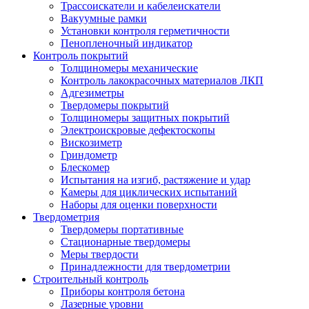
Трассоискатели и кабелеискатели
Вакуумные рамки
Установки контроля герметичности
Пенопленочный индикатор
Контроль покрытий
Толщиномеры механические
Контроль лакокрасочных материалов ЛКП
Адгезиметры
Твердомеры покрытий
Толщиномеры защитных покрытий
Электроискровые дефектоскопы
Вискозиметр
Гриндометр
Блескомер
Испытания на изгиб, растяжение и удар
Камеры для циклических испытаний
Наборы для оценки поверхности
Твердометрия
Твердомеры портативные
Стационарные твердомеры
Меры твердости
Принадлежности для твердометрии
Строительный контроль
Приборы контроля бетона
Лазерные уровни