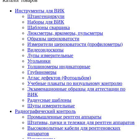
Каталог товаров
Инструменты для ВИК
Штангенциркули
Наборы для ВИК
Шаблоны сварщика
Люксметры, яркомеры, пульсметры
Образцы шероховатости
Измерители шероховатости (профилометры)
Видеоэндоскопы
Лупы измерительные
Угольники
Толщиномеры индикаторные
Глубиномеры
Атлас дефектов (Фотоальбом)
Учебные плакаты по визуальному контролю
Экзаменационные образцы для аттестации по
ВИК
Радиусные шаблоны
Щупы измерительные
Радиографический контроль
Промышленные рентген аппараты
Штативы, пауки и тележки для рентген аппаратов
Высоковольтные кабели для рентгеновских
аппаратов