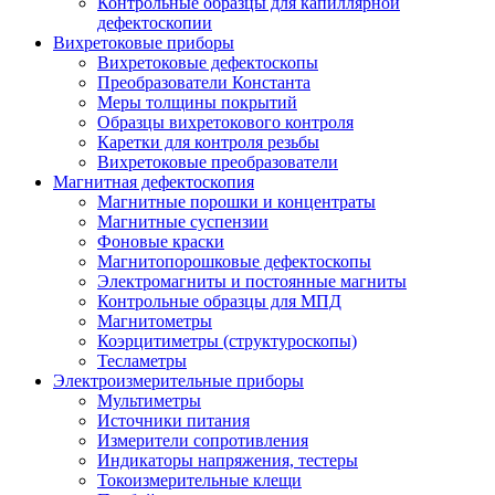
Контрольные образцы для капиллярной
дефектоскопии
Вихретоковые приборы
Вихретоковые дефектоскопы
Преобразователи Константа
Меры толщины покрытий
Образцы вихретокового контроля
Каретки для контроля резьбы
Вихретоковые преобразователи
Магнитная дефектоскопия
Магнитные порошки и концентраты
Магнитные суспензии
Фоновые краски
Магнитопорошковые дефектоскопы
Электромагниты и постоянные магниты
Контрольные образцы для МПД
Магнитометры
Коэрцитиметры (структуроскопы)
Тесламетры
Электроизмерительные приборы
Мультиметры
Источники питания
Измерители сопротивления
Индикаторы напряжения, тестеры
Токоизмерительные клещи