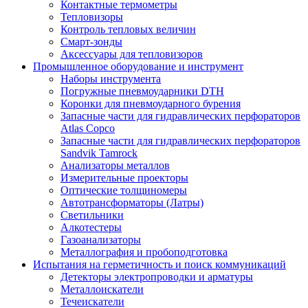
Контактные термометры
Тепловизоры
Контроль тепловых величин
Смарт-зонды
Аксессуары для тепловизоров
Промышленное оборудование и инструмент
Наборы инструмента
Погружные пневмоударники DTH
Коронки для пневмоударного бурения
Запасные части для гидравлических перфораторов
Atlas Copco
Запасные части для гидравлических перфораторов
Sandvik Tamrock
Анализаторы металлов
Измерительные проекторы
Оптические толщиномеры
Автотрансформаторы (Латры)
Светильники
Алкотестеры
Газоанализаторы
Металлография и пробоподготовка
Испытания на герметичность и поиск коммуникаций
Детекторы электропроводки и арматуры
Металлоискатели
Течеискатели