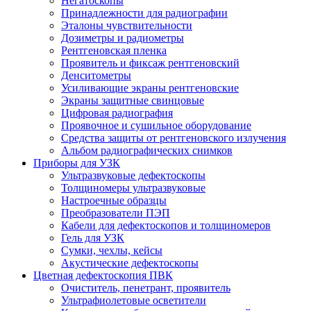
Негатоскопы
Принадлежности для радиографии
Эталоны чувствительности
Дозиметры и радиометры
Рентгеновская пленка
Проявитель и фиксаж рентгеновский
Денситометры
Усиливающие экраны рентгеновские
Экраны защитные свинцовые
Цифровая радиография
Проявочное и сушильное оборудование
Средства защиты от рентгеновского излучения
Альбом радиографических снимков
Приборы для УЗК
Ультразвуковые дефектоскопы
Толщиномеры ультразвуковые
Настроечные образцы
Преобразователи ПЭП
Кабели для дефектоскопов и толщиномеров
Гель для УЗК
Сумки, чехлы, кейсы
Акустические дефектоскопы
Цветная дефектоскопия ПВК
Очиститель, пенетрант, проявитель
Ультрафиолетовые осветители