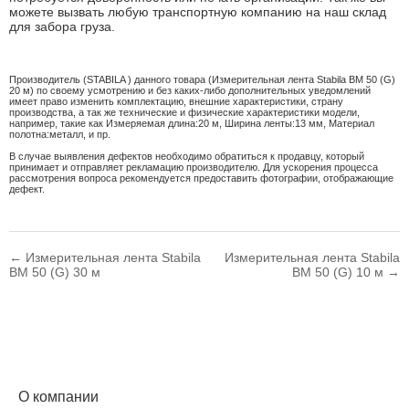
можете вызвать любую транспортную компанию на наш склад
для забора груза.
Производитель (STABILA ) данного товара (Измерительная лента Stabila BM 50 (G)
20 м) по своему усмотрению и без каких-либо дополнительных уведомлений
имеет право изменить комплектацию, внешние характеристики, страну
производства, а так же технические и физические характеристики модели,
например, такие как
Измеряемая длина:
20 м
,
Ширина ленты:
13 мм
,
Материал
полотна:
металл
, и пр.
В случае выявления дефектов необходимо обратиться к продавцу, который
принимает и отправляет рекламацию производителю. Для ускорения процесса
рассмотрения вопроса рекомендуется предоставить фотографии, отображающие
дефект.
← Измерительная лента Stabila
Измерительная лента Stabila
BM 50 (G) 30 м
BM 50 (G) 10 м →
О компании