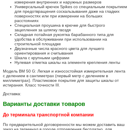
измерения внутренних и наружных размеров
Универсальный крючок Spikes со специальным покрытием
для предотвращения соскальзывания даже на гладких
поверхностях или при измерении на больших
расстояниях
Специальная проушина в крючке для быстрого
зацепления за шляпку гвоздя
Складная потайная рукоятка барабанного типа для
удобства в обслуживании при использовании на
строительной площадке
Двузначные числа красного цвета для лучшего
ориентирования и считывания
Шкала с крупными цифрами
Нулевая отметка шкалы на элементе крепления ленты
Модель BM 50 G: Легкая и износостойкая измерительная лента
с делением в сантиметрах (первый метр с делением в
миллиметрах). Пластиковое покрытие для защиты шкалы от
истирания. Класс точности III.
Доставка:
Варианты доставки товаров
До терминала транспортной компании
По предварительной договоренности мы можем доставить ваш
заказ на терминал в городе отправления бесплатно, для