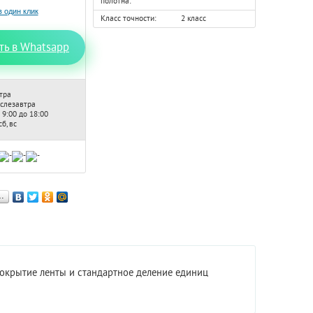
полотна:
Класс точности:
2 класс
ть в Whatsapp
тра
ослезавтра
 9:00 до 18:00
б, вс
…
покрытие ленты и стандартное деление единиц