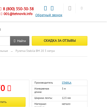
8 (800) 350-30-38
001@tehnovik.info
Обратный звонок
М
СКИДКА ЗА ОТЗЫВЫ
Найти
ельные
→
Рулетка Stabila BM 20 3 метра
Производитель
STABILA
70
Измеряемая
3 м
длина:
Ширина ленты:
12.5 мм
Материал
металл