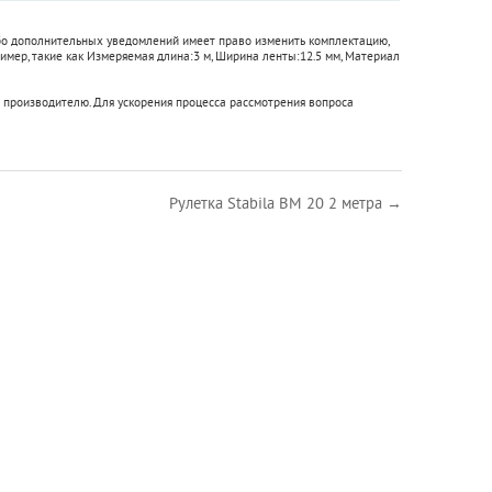
либо дополнительных уведомлений имеет право изменить комплектацию,
имер, такие как
Измеряемая длина:
3 м
,
Ширина ленты:
12.5 мм
,
Материал
 производителю. Для ускорения процесса рассмотрения вопроса
Рулетка Stabila BM 20 2 метра →