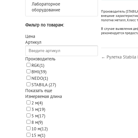
Лабораторное
оборудование
Производитель (STABILA
внешние характеристики
полотна:
металл
,
Класс 
Фильтр по товарам:
В случае выявления де
рекомендуется предост
Цена
Артикул
← Рулетка Stabila
Производитель
RGK
(1)
BMI
(39)
NEDO
(1)
STABILA
(27)
Показать еще
Измеряемая длина
2 м
(4)
3 м
(19)
5 м
(17)
8 м
(9)
10 м
(12)
15 м
(1)