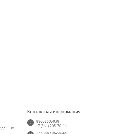
Контактная информация
88003503038
+7 (861) 205-70-66
х данных
+7 (988) 186-58-46