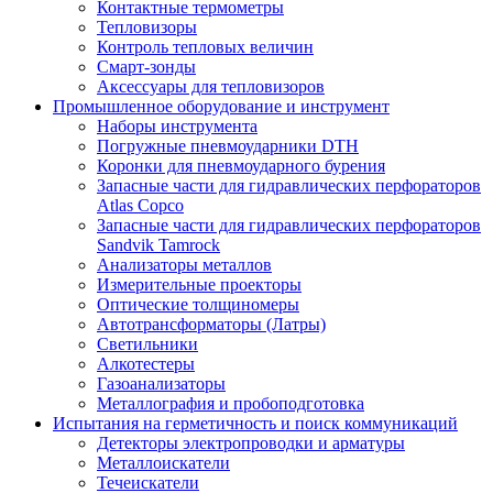
Контактные термометры
Тепловизоры
Контроль тепловых величин
Смарт-зонды
Аксессуары для тепловизоров
Промышленное оборудование и инструмент
Наборы инструмента
Погружные пневмоударники DTH
Коронки для пневмоударного бурения
Запасные части для гидравлических перфораторов
Atlas Copco
Запасные части для гидравлических перфораторов
Sandvik Tamrock
Анализаторы металлов
Измерительные проекторы
Оптические толщиномеры
Автотрансформаторы (Латры)
Светильники
Алкотестеры
Газоанализаторы
Металлография и пробоподготовка
Испытания на герметичность и поиск коммуникаций
Детекторы электропроводки и арматуры
Металлоискатели
Течеискатели