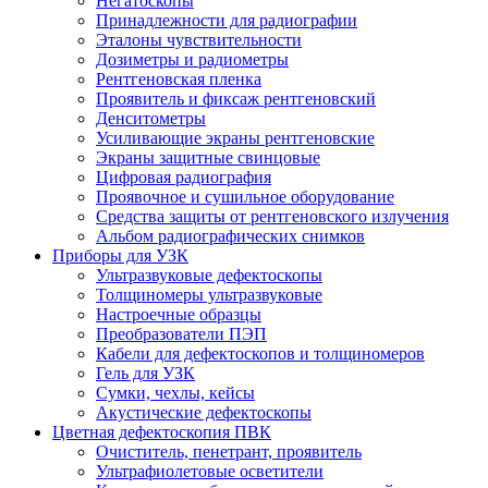
Негатоскопы
Принадлежности для радиографии
Эталоны чувствительности
Дозиметры и радиометры
Рентгеновская пленка
Проявитель и фиксаж рентгеновский
Денситометры
Усиливающие экраны рентгеновские
Экраны защитные свинцовые
Цифровая радиография
Проявочное и сушильное оборудование
Средства защиты от рентгеновского излучения
Альбом радиографических снимков
Приборы для УЗК
Ультразвуковые дефектоскопы
Толщиномеры ультразвуковые
Настроечные образцы
Преобразователи ПЭП
Кабели для дефектоскопов и толщиномеров
Гель для УЗК
Сумки, чехлы, кейсы
Акустические дефектоскопы
Цветная дефектоскопия ПВК
Очиститель, пенетрант, проявитель
Ультрафиолетовые осветители