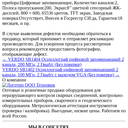
прибора:
Цифровые запоминающие
,
Количество каналов:
2
,
Полоса пропускания:
200
,
Экран:
8’’ цветной сенсорный ЖК-
дисплей, 800 × 600, 65536 цветов, TFT экран
,
Заводская
поверка:
Отсутствует
,
Внесен в Госреестр СИ:
да
,
Гарантия:
18
месяцев
, и пр.
В случае выявления дефектов необходимо обратиться к
продавцу, который принимает и отправляет рекламацию
производителю. Для ускорения процесса рассмотрения
вопроса рекомендуется предоставить фотографии,
отображающие дефект.
← VERDO SB1404 Осциллограф цифровой запоминающий 2
канала, 200 МГц, 2 Гвыб/с (Без поверки)
VERDO SB1402 Осциллограф цифровой запоминающий 2
канала, 100 МГц, 2 Гвыб/с с выходом VGA (Без поверки) →
О компании
Оптовые и розничные продажи оборудования для
неразрушающего контроля сварных соединений, контрольно-
измерительных приборов, сварочного и геодезического
оборудования. Метрологическая аттестация инструментов
(проверка / калибровка). Выгодные, низкие цены. Работаем по
всей России.
МЫ В СОЦСЕТЯХ