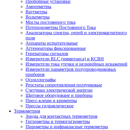
Пробойные установки
Амперметры
Ваттметры
Вольтметры
Мосты постоянного тока
Потенциометры Постоянного Тока
Анализаторы спектра, цепей и электромагнитного
поля
Аппараты испытательные
Аттенюаторы фиксированные
Генераторы сигналов
Измерители RLC (иммитанса) и КСВН
Измерители тока утечки и нелинейных искажений
Измерители параметров полупроводниковых
приборов
Осциллографы
Реостаты сопротивления ползунковые
Счетчики электрической энергии
Щитовое оборудоване и приборы
Пресс-клещи и кримперы
Прессы гидравлические
Термометрия
Зонды для контактных термометров
Гигрометры и термогигрометры
Пирометры и инфракрасные термометры