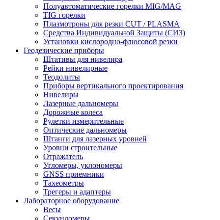
Полуавтоматические горелки MIG/MAG
TIG горелки
Плазмотроны для резки CUT / PLASMA
Средства Индивидуальной Защиты (СИЗ)
Установки кислородно-флюсовой резки
Геодезические приборы
Штативы для нивелира
Рейки нивелирные
Теодолиты
Приборы вертикального проектирования
Нивелиры
Лазерные дальномеры
Дорожные колеса
Рулетки измерительные
Оптические дальномеры
Штанги для лазерных уровней
Уровни строительные
Отражатель
Угломеры, уклономеры
GNSS приемники
Тахеометры
Трегеры и адаптеры
Лабораторное оборудование
Весы
Секундомеры