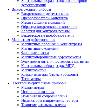
Контрольные образцы для капиллярной
дефектоскопии
Вихретоковые приборы
Вихретоковые дефектоскопы
Преобразователи Константа
Меры толщины покрытий
Образцы вихретокового контроля
Каретки для контроля резьбы
Вихретоковые преобразователи
Магнитная дефектоскопия
Магнитные порошки и концентраты
Магнитные суспензии
Фоновые краски
Магнитопорошковые дефектоскопы
Электромагниты и постоянные магниты
Контрольные образцы для МПД
Магнитометры
Коэрцитиметры (структуроскопы)
Тесламетры
Электроизмерительные приборы
Мультиметры
Источники питания
Измерители сопротивления
Индикаторы напряжения, тестеры
Токоизмерительные клещи