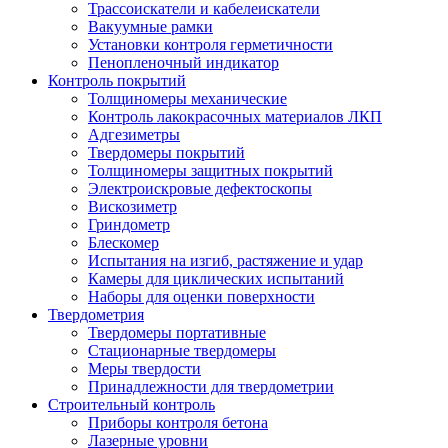
Трассоискатели и кабелеискатели
Вакуумные рамки
Установки контроля герметичности
Пенопленочный индикатор
Контроль покрытий
Толщиномеры механические
Контроль лакокрасочных материалов ЛКП
Адгезиметры
Твердомеры покрытий
Толщиномеры защитных покрытий
Электроискровые дефектоскопы
Вискозиметр
Гриндометр
Блескомер
Испытания на изгиб, растяжение и удар
Камеры для циклических испытаний
Наборы для оценки поверхности
Твердометрия
Твердомеры портативные
Стационарные твердомеры
Меры твердости
Принадлежности для твердометрии
Строительный контроль
Приборы контроля бетона
Лазерные уровни