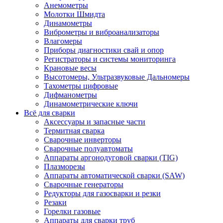
Анемометры
Молотки Шмидта
Динамометры
Виброметры и виброанализаторы
Влагомеры
Приборы диагностики свай и опор
Регистраторы и системы мониторинга
Крановые весы
Высотомеры, Ультразвуковые Дальномеры
Тахометры цифровые
Дифманометры
Динамометрические ключи
Всё для сварки
Аксессуары и запасные части
Термитная сварка
Сварочные инверторы
Сварочные полуавтоматы
Аппараты аргонодуговой сварки (TIG)
Плазморезы
Аппараты автоматической сварки (SAW)
Сварочные генераторы
Редукторы для газосварки и резки
Резаки
Горелки газовые
Аппараты для сварки труб