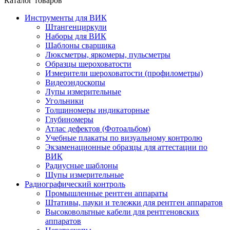
Каталог товаров
Инструменты для ВИК
Штангенциркули
Наборы для ВИК
Шаблоны сварщика
Люксметры, яркомеры, пульсметры
Образцы шероховатости
Измерители шероховатости (профилометры)
Видеоэндоскопы
Лупы измерительные
Угольники
Толщиномеры индикаторные
Глубиномеры
Атлас дефектов (Фотоальбом)
Учебные плакаты по визуальному контролю
Экзаменационные образцы для аттестации по
ВИК
Радиусные шаблоны
Щупы измерительные
Радиографический контроль
Промышленные рентген аппараты
Штативы, пауки и тележки для рентген аппаратов
Высоковольтные кабели для рентгеновских
аппаратов