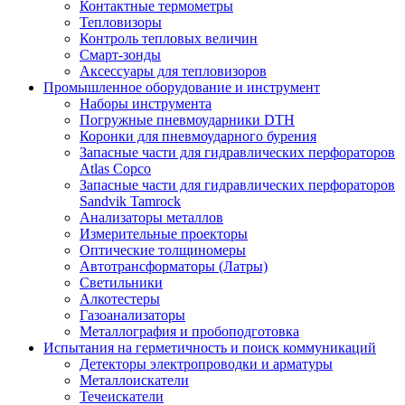
Контактные термометры
Тепловизоры
Контроль тепловых величин
Смарт-зонды
Аксессуары для тепловизоров
Промышленное оборудование и инструмент
Наборы инструмента
Погружные пневмоударники DTH
Коронки для пневмоударного бурения
Запасные части для гидравлических перфораторов
Atlas Copco
Запасные части для гидравлических перфораторов
Sandvik Tamrock
Анализаторы металлов
Измерительные проекторы
Оптические толщиномеры
Автотрансформаторы (Латры)
Светильники
Алкотестеры
Газоанализаторы
Металлография и пробоподготовка
Испытания на герметичность и поиск коммуникаций
Детекторы электропроводки и арматуры
Металлоискатели
Течеискатели