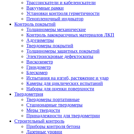
Трассоискатели и кабелеискатели
Вакуумные рамки
Установки контроля герметичности
Пенопленочный индикатор
Контроль покрытий
Толщиномеры механические
Контроль лакокрасочных материалов ЛКП
Адгезиметры
Твердомеры покрытий
Толщиномеры защитных покрытий
Электроискровые дефектоскопы
Вискозиметр
Гриндометр
Блескомер
Испытания на изгиб, растяжение и удар
Камеры для циклических испытаний
Наборы для оценки поверхности
Твердометрия
Твердомеры портативные
Стационарные твердомеры
Меры твердости
Принадлежности для твердометрии
Строительный контроль
Приборы контроля бетона
Лазерные уровни