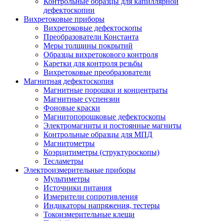
Контрольные образцы для капиллярной
дефектоскопии
Вихретоковые приборы
Вихретоковые дефектоскопы
Преобразователи Константа
Меры толщины покрытий
Образцы вихретокового контроля
Каретки для контроля резьбы
Вихретоковые преобразователи
Магнитная дефектоскопия
Магнитные порошки и концентраты
Магнитные суспензии
Фоновые краски
Магнитопорошковые дефектоскопы
Электромагниты и постоянные магниты
Контрольные образцы для МПД
Магнитометры
Коэрцитиметры (структуроскопы)
Тесламетры
Электроизмерительные приборы
Мультиметры
Источники питания
Измерители сопротивления
Индикаторы напряжения, тестеры
Токоизмерительные клещи