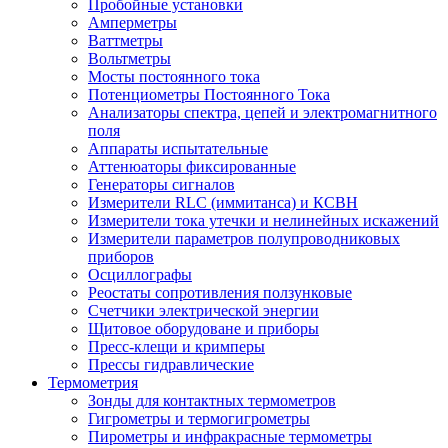
Пробойные установки
Амперметры
Ваттметры
Вольтметры
Мосты постоянного тока
Потенциометры Постоянного Тока
Анализаторы спектра, цепей и электромагнитного
поля
Аппараты испытательные
Аттенюаторы фиксированные
Генераторы сигналов
Измерители RLC (иммитанса) и КСВН
Измерители тока утечки и нелинейных искажений
Измерители параметров полупроводниковых
приборов
Осциллографы
Реостаты сопротивления ползунковые
Счетчики электрической энергии
Щитовое оборудоване и приборы
Пресс-клещи и кримперы
Прессы гидравлические
Термометрия
Зонды для контактных термометров
Гигрометры и термогигрометры
Пирометры и инфракрасные термометры