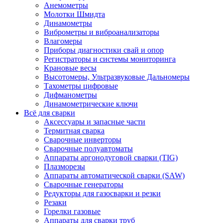
Анемометры
Молотки Шмидта
Динамометры
Виброметры и виброанализаторы
Влагомеры
Приборы диагностики свай и опор
Регистраторы и системы мониторинга
Крановые весы
Высотомеры, Ультразвуковые Дальномеры
Тахометры цифровые
Дифманометры
Динамометрические ключи
Всё для сварки
Аксессуары и запасные части
Термитная сварка
Сварочные инверторы
Сварочные полуавтоматы
Аппараты аргонодуговой сварки (TIG)
Плазморезы
Аппараты автоматической сварки (SAW)
Сварочные генераторы
Редукторы для газосварки и резки
Резаки
Горелки газовые
Аппараты для сварки труб