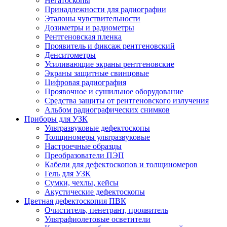
Негатоскопы
Принадлежности для радиографии
Эталоны чувствительности
Дозиметры и радиометры
Рентгеновская пленка
Проявитель и фиксаж рентгеновский
Денситометры
Усиливающие экраны рентгеновские
Экраны защитные свинцовые
Цифровая радиография
Проявочное и сушильное оборудование
Средства защиты от рентгеновского излучения
Альбом радиографических снимков
Приборы для УЗК
Ультразвуковые дефектоскопы
Толщиномеры ультразвуковые
Настроечные образцы
Преобразователи ПЭП
Кабели для дефектоскопов и толщиномеров
Гель для УЗК
Сумки, чехлы, кейсы
Акустические дефектоскопы
Цветная дефектоскопия ПВК
Очиститель, пенетрант, проявитель
Ультрафиолетовые осветители