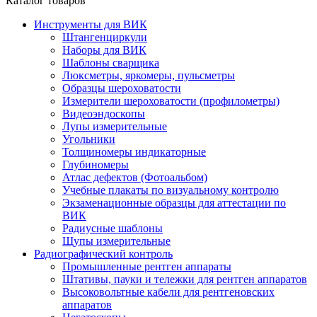
Каталог товаров
Инструменты для ВИК
Штангенциркули
Наборы для ВИК
Шаблоны сварщика
Люксметры, яркомеры, пульсметры
Образцы шероховатости
Измерители шероховатости (профилометры)
Видеоэндоскопы
Лупы измерительные
Угольники
Толщиномеры индикаторные
Глубиномеры
Атлас дефектов (Фотоальбом)
Учебные плакаты по визуальному контролю
Экзаменационные образцы для аттестации по
ВИК
Радиусные шаблоны
Щупы измерительные
Радиографический контроль
Промышленные рентген аппараты
Штативы, пауки и тележки для рентген аппаратов
Высоковольтные кабели для рентгеновских
аппаратов