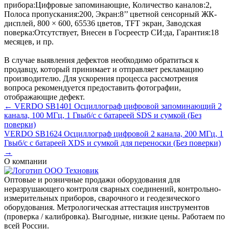
прибора:
Цифровые запоминающие
,
Количество каналов:
2
,
Полоса пропускания:
200
,
Экран:
8’’ цветной сенсорный ЖК-
дисплей, 800 × 600, 65536 цветов, TFT экран
,
Заводская
поверка:
Отсутствует
,
Внесен в Госреестр СИ:
да
,
Гарантия:
18
месяцев
, и пр.
В случае выявления дефектов необходимо обратиться к
продавцу, который принимает и отправляет рекламацию
производителю. Для ускорения процесса рассмотрения
вопроса рекомендуется предоставить фотографии,
отображающие дефект.
← VERDO SB1401 Осциллограф цифровой запоминающий 2
канала, 100 МГц, 1 Гвыб/с с батареей SDS и сумкой (Без
поверки)
VERDO SB1624 Осциллограф цифровой 2 канала, 200 МГц, 1
Гвыб/с с батареей XDS и сумкой для переноски (Без поверки)
→
О компании
Оптовые и розничные продажи оборудования для
неразрушающего контроля сварных соединений, контрольно-
измерительных приборов, сварочного и геодезического
оборудования. Метрологическая аттестация инструментов
(проверка / калибровка). Выгодные, низкие цены. Работаем по
всей России.