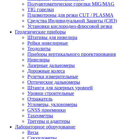
Полуавтоматические горелки MIG/MAG
TIG горелки
Плазмотроны для резки CUT / PLASMA
Средства Индивидуальной Защиты (СИЗ)
Установки кислородно-флюсовой резки
Геодезические приборы
Штативы для нивелира
Рейки нивелирные
Теодолиты
Приборы вертикального проектирования
Нивелиры
Лазерные дальномеры
Дорожные колеса
Рулетки измерительные
Оптические дальномеры
Штанги для лазерных уровней
Уровни строительные
Отражатель
Угломеры, уклономеры
GNSS приемники
Тахеометры
Трегеры и адаптеры
Лабораторное оборудование
Весы
Секундомеры