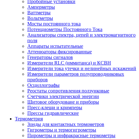
Пробойные установки
Амперметры
Ваттметры
Вольтметры
Мосты постоянного тока
Потенциометры Постоянного Тока
Анализаторы спектра, цепей и электромагнитного
поля
Аппараты испытательные
Аттенюаторы фиксированные
Генераторы сигналов
Измерители RLC (иммитанса) и КСВН
Измерители тока утечки и нелинейных искажений
Измерители параметров полупроводниковых
приборов
Осциллографы
Реостаты сопротивления ползунковые
Счетчики электрической энергии
Щитовое оборудоване и приборы
Пресс-клещи и кримперы
Прессы гидравлические
Термометрия
Зонды для контактных термометров
Гигрометры и термогигрометры
Пирометры и инфракрасные термометры