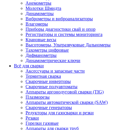
Анемометры
Молотки Шмидта
Динамометры
Виброметры и виброанализаторы
Влагомеры
Приборы диагностики свай и опор
Регистраторы и системы мониторинга
Крановые весы
Высотомеры, Ультразвуковые Дальномеры
Тахометры цифровые
Дифманометры
Динамометрические ключи
Всё для сварки
Аксессуары и запасные части
Термитная сварка
Сварочные инверторы
Сварочные полуавтоматы
Аппараты аргонодуговой сварки (TIG)
Плазморезы
Аппараты автоматической сварки (SAW)
Сварочные генераторы
Редукторы для газосварки и резки
Резаки
Горелки газовые
Аппараты для сварки труб