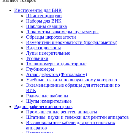
Каталог товаров
Инструменты для ВИК
Штангенциркули
Наборы для ВИК
Шаблоны сварщика
Люксметры, яркомеры, пульсметры
Образцы шероховатости
Измерители шероховатости (профилометры)
Видеоэндоскопы
Лупы измерительные
Угольники
Толщиномеры индикаторные
Глубиномеры
Атлас дефектов (Фотоальбом)
Учебные плакаты по визуальному контролю
Экзаменационные образцы для аттестации по
ВИК
Радиусные шаблоны
Щупы измерительные
Радиографический контроль
Промышленные рентген аппараты
Штативы, пауки и тележки для рентген аппаратов
Высоковольтные кабели для рентгеновских
аппаратов