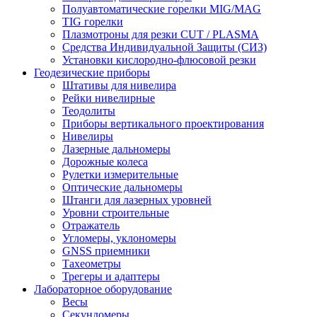
Полуавтоматические горелки MIG/MAG
TIG горелки
Плазмотроны для резки CUT / PLASMA
Средства Индивидуальной Защиты (СИЗ)
Установки кислородно-флюсовой резки
Геодезические приборы
Штативы для нивелира
Рейки нивелирные
Теодолиты
Приборы вертикального проектирования
Нивелиры
Лазерные дальномеры
Дорожные колеса
Рулетки измерительные
Оптические дальномеры
Штанги для лазерных уровней
Уровни строительные
Отражатель
Угломеры, уклономеры
GNSS приемники
Тахеометры
Трегеры и адаптеры
Лабораторное оборудование
Весы
Секундомеры