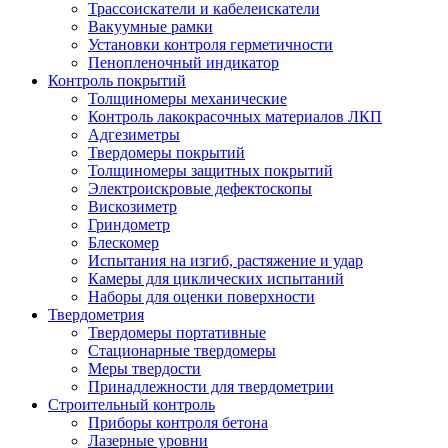
Трассоискатели и кабелеискатели
Вакуумные рамки
Установки контроля герметичности
Пенопленочный индикатор
Контроль покрытий
Толщиномеры механические
Контроль лакокрасочных материалов ЛКП
Адгезиметры
Твердомеры покрытий
Толщиномеры защитных покрытий
Электроискровые дефектоскопы
Вискозиметр
Гриндометр
Блескомер
Испытания на изгиб, растяжение и удар
Камеры для циклических испытаний
Наборы для оценки поверхности
Твердометрия
Твердомеры портативные
Стационарные твердомеры
Меры твердости
Принадлежности для твердометрии
Строительный контроль
Приборы контроля бетона
Лазерные уровни