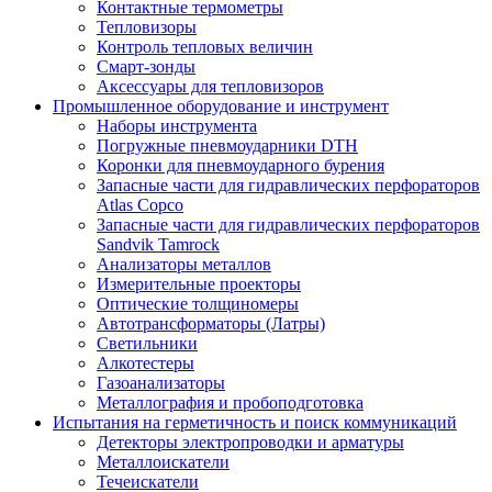
Контактные термометры
Тепловизоры
Контроль тепловых величин
Смарт-зонды
Аксессуары для тепловизоров
Промышленное оборудование и инструмент
Наборы инструмента
Погружные пневмоударники DTH
Коронки для пневмоударного бурения
Запасные части для гидравлических перфораторов
Atlas Copco
Запасные части для гидравлических перфораторов
Sandvik Tamrock
Анализаторы металлов
Измерительные проекторы
Оптические толщиномеры
Автотрансформаторы (Латры)
Светильники
Алкотестеры
Газоанализаторы
Металлография и пробоподготовка
Испытания на герметичность и поиск коммуникаций
Детекторы электропроводки и арматуры
Металлоискатели
Течеискатели