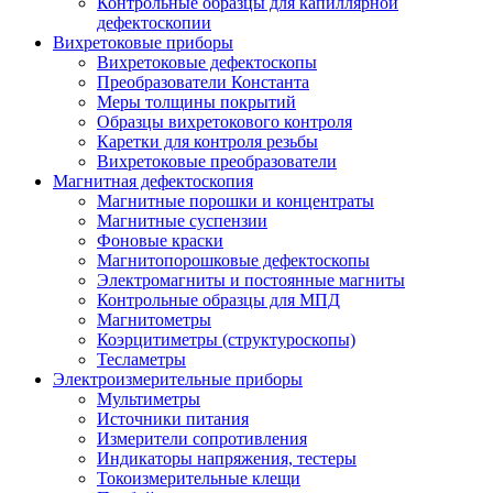
Контрольные образцы для капиллярной
дефектоскопии
Вихретоковые приборы
Вихретоковые дефектоскопы
Преобразователи Константа
Меры толщины покрытий
Образцы вихретокового контроля
Каретки для контроля резьбы
Вихретоковые преобразователи
Магнитная дефектоскопия
Магнитные порошки и концентраты
Магнитные суспензии
Фоновые краски
Магнитопорошковые дефектоскопы
Электромагниты и постоянные магниты
Контрольные образцы для МПД
Магнитометры
Коэрцитиметры (структуроскопы)
Тесламетры
Электроизмерительные приборы
Мультиметры
Источники питания
Измерители сопротивления
Индикаторы напряжения, тестеры
Токоизмерительные клещи