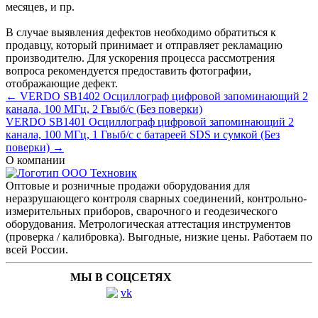
месяцев
, и пр.
В случае выявления дефектов необходимо обратиться к
продавцу, который принимает и отправляет рекламацию
производителю. Для ускорения процесса рассмотрения
вопроса рекомендуется предоставить фотографии,
отображающие дефект.
← VERDO SB1402 Осциллограф цифровой запоминающий 2
канала, 100 МГц, 2 Гвыб/с (Без поверки)
VERDO SB1401 Осциллограф цифровой запоминающий 2
канала, 100 МГц, 1 Гвыб/с с батареей SDS и сумкой (Без
поверки) →
О компании
Оптовые и розничные продажи оборудования для
неразрушающего контроля сварных соединений, контрольно-
измерительных приборов, сварочного и геодезического
оборудования. Метрологическая аттестация инструментов
(проверка / калибровка). Выгодные, низкие цены. Работаем по
всей России.
МЫ В СОЦСЕТЯХ