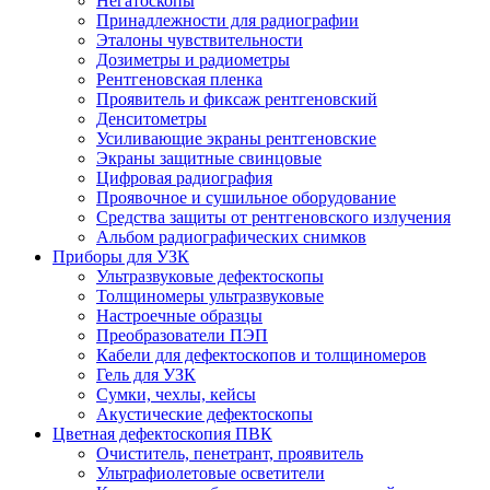
Негатоскопы
Принадлежности для радиографии
Эталоны чувствительности
Дозиметры и радиометры
Рентгеновская пленка
Проявитель и фиксаж рентгеновский
Денситометры
Усиливающие экраны рентгеновские
Экраны защитные свинцовые
Цифровая радиография
Проявочное и сушильное оборудование
Средства защиты от рентгеновского излучения
Альбом радиографических снимков
Приборы для УЗК
Ультразвуковые дефектоскопы
Толщиномеры ультразвуковые
Настроечные образцы
Преобразователи ПЭП
Кабели для дефектоскопов и толщиномеров
Гель для УЗК
Сумки, чехлы, кейсы
Акустические дефектоскопы
Цветная дефектоскопия ПВК
Очиститель, пенетрант, проявитель
Ультрафиолетовые осветители