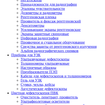
Негатоскопы
Принадлежности для радиографии
Эталоны чувствительности
Дозиметры и радиометры
Рентгеновская пленка
Проявитель и фиксаж рентгеновский
Денситометры
Усиливающие экраны рентгеновские
Экраны защитные свинцовые
Цифровая радиография
Проявочное и сушильное оборудование
Средства защиты от рентгеновского излучения
Альбом радиографических снимков
Приборы для УЗК
Ультразвуковые дефектоскопы
Толщиномеры ультразвуковые
Настроечные образцы
Преобразователи ПЭП
Кабели для дефектоскопов и толщиномеров
Гель для УЗК
Сумки, чехлы, кейсы
Акустические дефектоскопы
Цветная дефектоскопия ПВК
Очиститель, пенетрант, проявитель
Ультрафиолетовые осветители