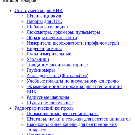
Каталог товаров
Инструменты для ВИК
Штангенциркули
Наборы для ВИК
Шаблоны сварщика
Люксметры, яркомеры, пульсметры
Образцы шероховатости
Измерители шероховатости (профилометры)
Видеоэндоскопы
Лупы измерительные
Угольники
Толщиномеры индикаторные
Глубиномеры
Атлас дефектов (Фотоальбом)
Учебные плакаты по визуальному контролю
Экзаменационные образцы для аттестации по
ВИК
Радиусные шаблоны
Щупы измерительные
Радиографический контроль
Промышленные рентген аппараты
Штативы, пауки и тележки для рентген аппаратов
Высоковольтные кабели для рентгеновских
аппаратов