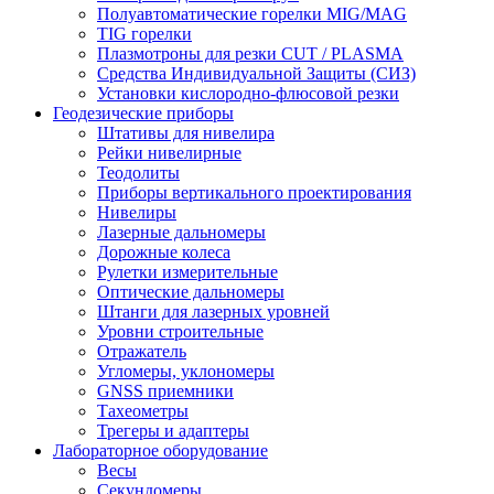
Полуавтоматические горелки MIG/MAG
TIG горелки
Плазмотроны для резки CUT / PLASMA
Средства Индивидуальной Защиты (СИЗ)
Установки кислородно-флюсовой резки
Геодезические приборы
Штативы для нивелира
Рейки нивелирные
Теодолиты
Приборы вертикального проектирования
Нивелиры
Лазерные дальномеры
Дорожные колеса
Рулетки измерительные
Оптические дальномеры
Штанги для лазерных уровней
Уровни строительные
Отражатель
Угломеры, уклономеры
GNSS приемники
Тахеометры
Трегеры и адаптеры
Лабораторное оборудование
Весы
Секундомеры