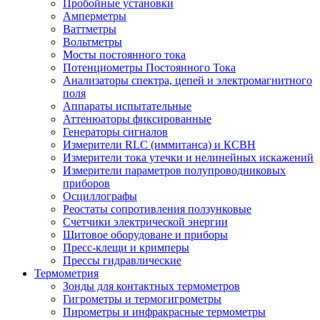
Пробойные установки
Амперметры
Ваттметры
Вольтметры
Мосты постоянного тока
Потенциометры Постоянного Тока
Анализаторы спектра, цепей и электромагнитного
поля
Аппараты испытательные
Аттенюаторы фиксированные
Генераторы сигналов
Измерители RLC (иммитанса) и КСВН
Измерители тока утечки и нелинейных искажений
Измерители параметров полупроводниковых
приборов
Осциллографы
Реостаты сопротивления ползунковые
Счетчики электрической энергии
Щитовое оборудоване и приборы
Пресс-клещи и кримперы
Прессы гидравлические
Термометрия
Зонды для контактных термометров
Гигрометры и термогигрометры
Пирометры и инфракрасные термометры