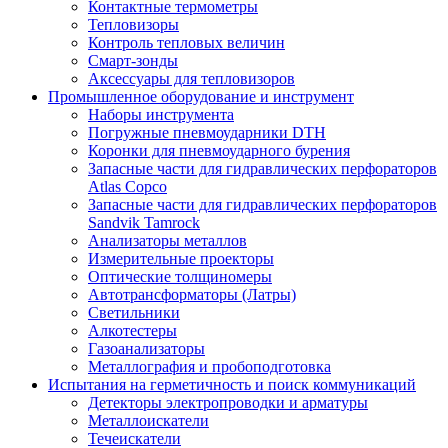
Контактные термометры
Тепловизоры
Контроль тепловых величин
Смарт-зонды
Аксессуары для тепловизоров
Промышленное оборудование и инструмент
Наборы инструмента
Погружные пневмоударники DTH
Коронки для пневмоударного бурения
Запасные части для гидравлических перфораторов
Atlas Copco
Запасные части для гидравлических перфораторов
Sandvik Tamrock
Анализаторы металлов
Измерительные проекторы
Оптические толщиномеры
Автотрансформаторы (Латры)
Светильники
Алкотестеры
Газоанализаторы
Металлография и пробоподготовка
Испытания на герметичность и поиск коммуникаций
Детекторы электропроводки и арматуры
Металлоискатели
Течеискатели