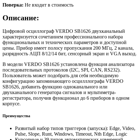
Поверка:
Не входит в стоимость
Описание:
Цифровой осциллограф VERDO SB1626 двухканальный
характеризуется сочетанием профессионального набора
функциональных и технических параметров и доступной
цены. Прибор имеет полосу пропускания 200 МГц, 2 канала,
разрядность АЦП 8/12/14 бит, сенсорный экран и VGA выход.
В модели VERDO SB1626 установлена функция анализатора
последовательных протоколов (I2C, SPI, CAN, RS232).
Пользователь может подобрать для себя необходимую
конфигурацию запоминающего осцилллографа VERDO
SB1626, добавить функцию одноканального или
двухканального генератора сигналов и мультиметра-
регистратора, получив функционал до 6 приборов в одном
корпусе.
Преимущества
Развитый набор типов триггеров (запуска): Edge, Video,
Pulse, Slope, Runt, Windows, Timeout, Nth Edge, Logic
Курсорные и 39 типов автоматических измерений