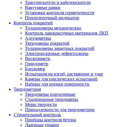
Трассоискатели и кабелеискатели
Вакуумные рамки
Установки контроля герметичности
Пенопленочный индикатор
Контроль покрытий
Толщиномеры механические
Контроль лакокрасочных материалов ЛКП
Адгезиметры
Твердомеры покрытий
Толщиномеры защитных покрытий
Электроискровые дефектоскопы
Вискозиметр
Гриндометр
Блескомер
Испытания на изгиб, растяжение и удар
Камеры для циклических испытаний
Наборы для оценки поверхности
Твердометрия
Твердомеры портативные
Стационарные твердомеры
Меры твердости
Принадлежности для твердометрии
Строительный контроль
Приборы контроля бетона
Лазерные уровни