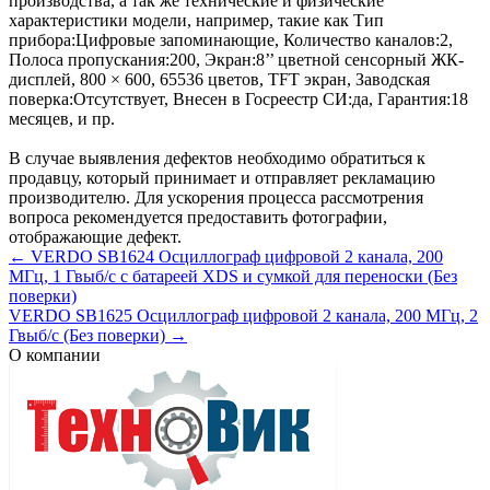
производства, а так же технические и физические
характеристики модели, например, такие как
Тип
прибора:
Цифровые запоминающие
,
Количество каналов:
2
,
Полоса пропускания:
200
,
Экран:
8’’ цветной сенсорный ЖК-
дисплей, 800 × 600, 65536 цветов, TFT экран
,
Заводская
поверка:
Отсутствует
,
Внесен в Госреестр СИ:
да
,
Гарантия:
18
месяцев
, и пр.
В случае выявления дефектов необходимо обратиться к
продавцу, который принимает и отправляет рекламацию
производителю. Для ускорения процесса рассмотрения
вопроса рекомендуется предоставить фотографии,
отображающие дефект.
← VERDO SB1624 Осциллограф цифровой 2 канала, 200
МГц, 1 Гвыб/с с батареей XDS и сумкой для переноски (Без
поверки)
VERDO SB1625 Осциллограф цифровой 2 канала, 200 МГц, 2
Гвыб/с (Без поверки) →
О компании