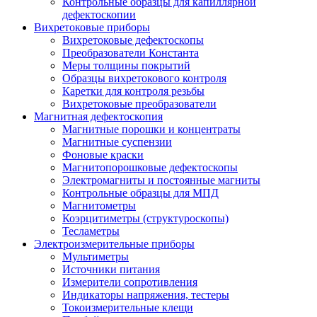
Контрольные образцы для капиллярной
дефектоскопии
Вихретоковые приборы
Вихретоковые дефектоскопы
Преобразователи Константа
Меры толщины покрытий
Образцы вихретокового контроля
Каретки для контроля резьбы
Вихретоковые преобразователи
Магнитная дефектоскопия
Магнитные порошки и концентраты
Магнитные суспензии
Фоновые краски
Магнитопорошковые дефектоскопы
Электромагниты и постоянные магниты
Контрольные образцы для МПД
Магнитометры
Коэрцитиметры (структуроскопы)
Тесламетры
Электроизмерительные приборы
Мультиметры
Источники питания
Измерители сопротивления
Индикаторы напряжения, тестеры
Токоизмерительные клещи