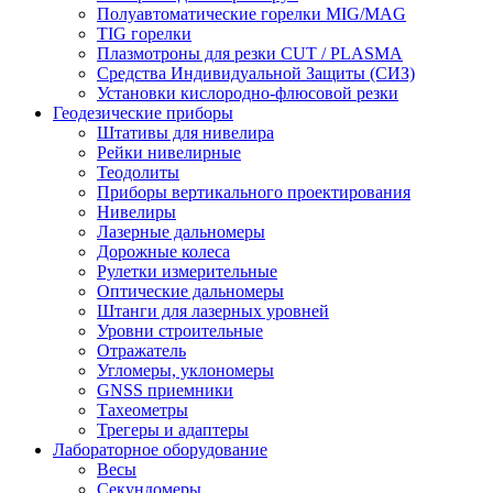
Полуавтоматические горелки MIG/MAG
TIG горелки
Плазмотроны для резки CUT / PLASMA
Средства Индивидуальной Защиты (СИЗ)
Установки кислородно-флюсовой резки
Геодезические приборы
Штативы для нивелира
Рейки нивелирные
Теодолиты
Приборы вертикального проектирования
Нивелиры
Лазерные дальномеры
Дорожные колеса
Рулетки измерительные
Оптические дальномеры
Штанги для лазерных уровней
Уровни строительные
Отражатель
Угломеры, уклономеры
GNSS приемники
Тахеометры
Трегеры и адаптеры
Лабораторное оборудование
Весы
Секундомеры