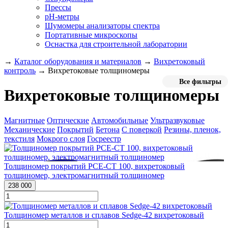
Прессы
pH-метры
Шумомеры анализаторы спектра
Портативные микроскопы
Оснастка для строительной лаборатории
→
Каталог оборудования и материалов
→
Вихретоковый
контроль
→
Вихретоковые толщиномеры
Все фильтры
Вихретоковые толщиномеры
Магнитные
Оптические
Автомобильные
Ультразвуковые
Механические
Покрытий
Бетона
С поверкой
Резины, пленок,
текстиля
Мокрого слоя
Госреестр
Толщиномер покрытий PCE-CT 100, вихретоковый
толщиномер, электромагнитный толщиномер
238 000
Толщиномер металлов и сплавов Sedge-42 вихретоковый