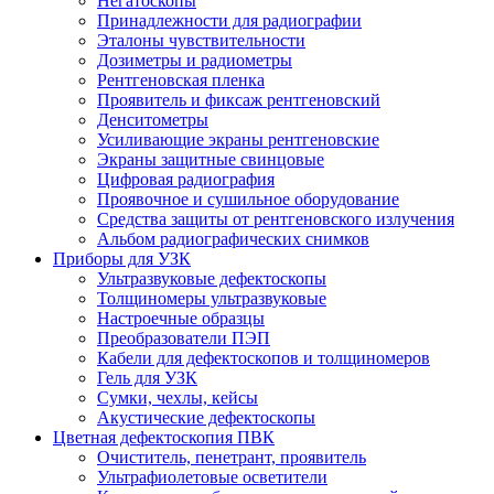
Негатоскопы
Принадлежности для радиографии
Эталоны чувствительности
Дозиметры и радиометры
Рентгеновская пленка
Проявитель и фиксаж рентгеновский
Денситометры
Усиливающие экраны рентгеновские
Экраны защитные свинцовые
Цифровая радиография
Проявочное и сушильное оборудование
Средства защиты от рентгеновского излучения
Альбом радиографических снимков
Приборы для УЗК
Ультразвуковые дефектоскопы
Толщиномеры ультразвуковые
Настроечные образцы
Преобразователи ПЭП
Кабели для дефектоскопов и толщиномеров
Гель для УЗК
Сумки, чехлы, кейсы
Акустические дефектоскопы
Цветная дефектоскопия ПВК
Очиститель, пенетрант, проявитель
Ультрафиолетовые осветители