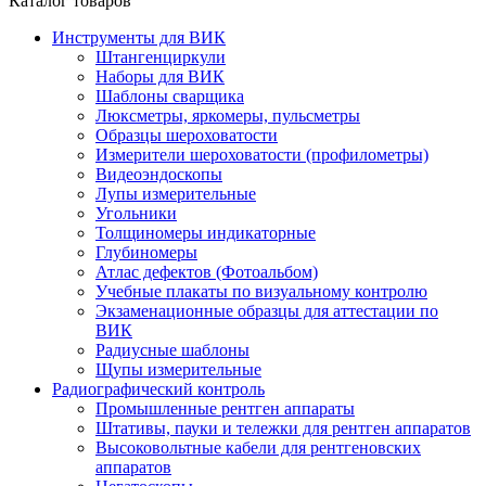
Каталог товаров
Инструменты для ВИК
Штангенциркули
Наборы для ВИК
Шаблоны сварщика
Люксметры, яркомеры, пульсметры
Образцы шероховатости
Измерители шероховатости (профилометры)
Видеоэндоскопы
Лупы измерительные
Угольники
Толщиномеры индикаторные
Глубиномеры
Атлас дефектов (Фотоальбом)
Учебные плакаты по визуальному контролю
Экзаменационные образцы для аттестации по
ВИК
Радиусные шаблоны
Щупы измерительные
Радиографический контроль
Промышленные рентген аппараты
Штативы, пауки и тележки для рентген аппаратов
Высоковольтные кабели для рентгеновских
аппаратов