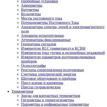
Пробойные установки
Амперметры
Ваттметры
Вольтметры
Мосты постоянного тока
Потенциометры Постоянного Тока
Анализаторы спектра, цепей и электромагнитного
поля
Аппараты испытательные
Аттенюаторы фиксированные
Генераторы сигналов
Измерители RLC (иммитанса) и КСВН
Измерители тока утечки и нелинейных искажений
Измерители параметров полупроводниковых
приборов
Осциллографы
Реостаты сопротивления ползунковые
Счетчики электрической энергии
Щитовое оборудоване и приборы
Пресс-клещи и кримперы
Прессы гидравлические
Термометрия
Зонды для контактных термометров
Гигрометры и термогигрометры
Пирометры и инфракрасные термометры