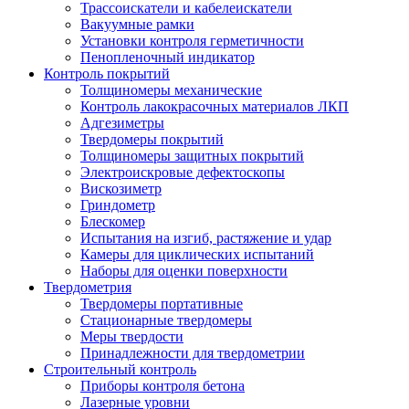
Трассоискатели и кабелеискатели
Вакуумные рамки
Установки контроля герметичности
Пенопленочный индикатор
Контроль покрытий
Толщиномеры механические
Контроль лакокрасочных материалов ЛКП
Адгезиметры
Твердомеры покрытий
Толщиномеры защитных покрытий
Электроискровые дефектоскопы
Вискозиметр
Гриндометр
Блескомер
Испытания на изгиб, растяжение и удар
Камеры для циклических испытаний
Наборы для оценки поверхности
Твердометрия
Твердомеры портативные
Стационарные твердомеры
Меры твердости
Принадлежности для твердометрии
Строительный контроль
Приборы контроля бетона
Лазерные уровни