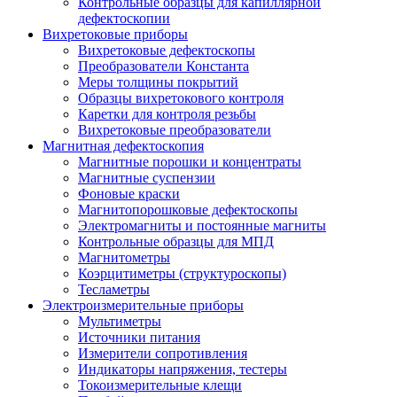
Контрольные образцы для капиллярной
дефектоскопии
Вихретоковые приборы
Вихретоковые дефектоскопы
Преобразователи Константа
Меры толщины покрытий
Образцы вихретокового контроля
Каретки для контроля резьбы
Вихретоковые преобразователи
Магнитная дефектоскопия
Магнитные порошки и концентраты
Магнитные суспензии
Фоновые краски
Магнитопорошковые дефектоскопы
Электромагниты и постоянные магниты
Контрольные образцы для МПД
Магнитометры
Коэрцитиметры (структуроскопы)
Тесламетры
Электроизмерительные приборы
Мультиметры
Источники питания
Измерители сопротивления
Индикаторы напряжения, тестеры
Токоизмерительные клещи