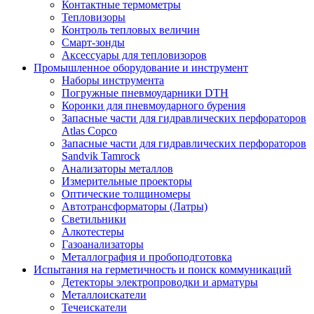
Контактные термометры
Тепловизоры
Контроль тепловых величин
Смарт-зонды
Аксессуары для тепловизоров
Промышленное оборудование и инструмент
Наборы инструмента
Погружные пневмоударники DTH
Коронки для пневмоударного бурения
Запасные части для гидравлических перфораторов
Atlas Copco
Запасные части для гидравлических перфораторов
Sandvik Tamrock
Анализаторы металлов
Измерительные проекторы
Оптические толщиномеры
Автотрансформаторы (Латры)
Светильники
Алкотестеры
Газоанализаторы
Металлография и пробоподготовка
Испытания на герметичность и поиск коммуникаций
Детекторы электропроводки и арматуры
Металлоискатели
Течеискатели