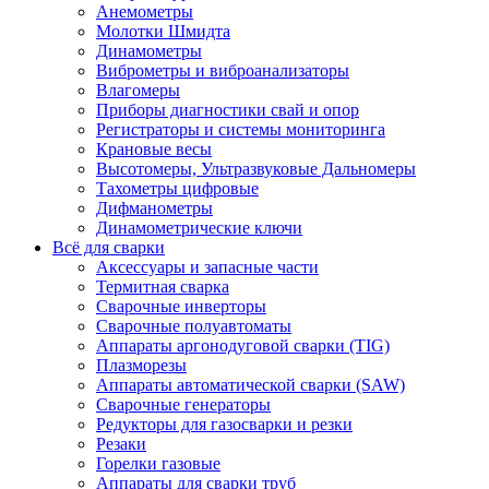
Анемометры
Молотки Шмидта
Динамометры
Виброметры и виброанализаторы
Влагомеры
Приборы диагностики свай и опор
Регистраторы и системы мониторинга
Крановые весы
Высотомеры, Ультразвуковые Дальномеры
Тахометры цифровые
Дифманометры
Динамометрические ключи
Всё для сварки
Аксессуары и запасные части
Термитная сварка
Сварочные инверторы
Сварочные полуавтоматы
Аппараты аргонодуговой сварки (TIG)
Плазморезы
Аппараты автоматической сварки (SAW)
Сварочные генераторы
Редукторы для газосварки и резки
Резаки
Горелки газовые
Аппараты для сварки труб