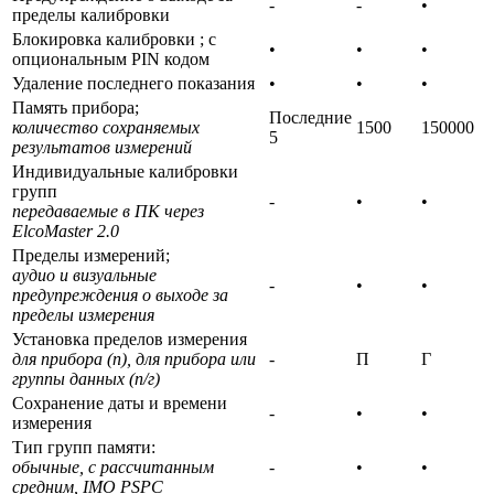
-
-
•
пределы калибровки
Блокировка калибровки ; с
•
•
•
опциональным PIN кодом
Удаление последнего показания
•
•
•
Память прибора;
Последние
количество сохраняемых
1500
150000
5
результатов измерений
Индивидуальные калибровки
групп
-
•
•
передаваемые в ПК через
ElcoMaster 2.0
Пределы измерений;
аудио и визуальные
-
•
•
предупреждения о выходе за
пределы измерения
Установка пределов измерения
для прибора (п), для прибора или
-
П
Г
группы данных (п/г)
Сохранение даты и времени
-
•
•
измерения
Тип групп памяти:
обычные, с рассчитанным
-
•
•
средним, IMO PSPC