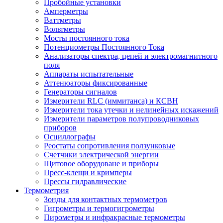
Пробойные установки
Амперметры
Ваттметры
Вольтметры
Мосты постоянного тока
Потенциометры Постоянного Тока
Анализаторы спектра, цепей и электромагнитного
поля
Аппараты испытательные
Аттенюаторы фиксированные
Генераторы сигналов
Измерители RLC (иммитанса) и КСВН
Измерители тока утечки и нелинейных искажений
Измерители параметров полупроводниковых
приборов
Осциллографы
Реостаты сопротивления ползунковые
Счетчики электрической энергии
Щитовое оборудоване и приборы
Пресс-клещи и кримперы
Прессы гидравлические
Термометрия
Зонды для контактных термометров
Гигрометры и термогигрометры
Пирометры и инфракрасные термометры