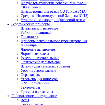
Полуавтоматические горелки MIG/MAG
TIG горелки
Плазмотроны для резки CUT / PLASMA
Средства Индивидуальной Защиты (СИЗ)
Установки кислородно-флюсовой резки
Геодезические приборы
Штативы для нивелира
Рейки нивелирные
Теодолиты
Приборы вертикального проектирования
Нивелиры
Лазерные дальномеры
Дорожные колеса
Рулетки измерительные
Оптические дальномеры
Штанги для лазерных уровней
Уровни строительные
Отражатель
Угломеры, уклономеры
GNSS приемники
Тахеометры
Трегеры и адаптеры
Лабораторное оборудование
Весы
Секундомеры