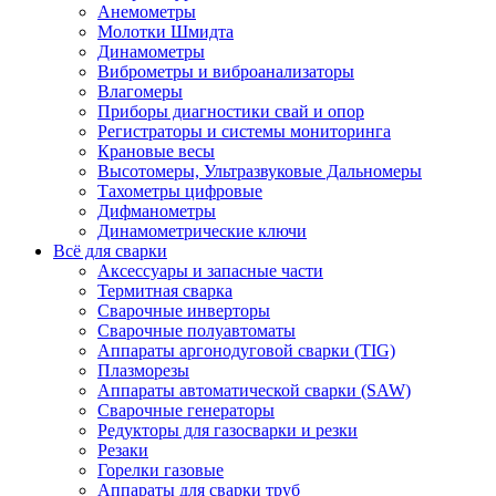
Анемометры
Молотки Шмидта
Динамометры
Виброметры и виброанализаторы
Влагомеры
Приборы диагностики свай и опор
Регистраторы и системы мониторинга
Крановые весы
Высотомеры, Ультразвуковые Дальномеры
Тахометры цифровые
Дифманометры
Динамометрические ключи
Всё для сварки
Аксессуары и запасные части
Термитная сварка
Сварочные инверторы
Сварочные полуавтоматы
Аппараты аргонодуговой сварки (TIG)
Плазморезы
Аппараты автоматической сварки (SAW)
Сварочные генераторы
Редукторы для газосварки и резки
Резаки
Горелки газовые
Аппараты для сварки труб