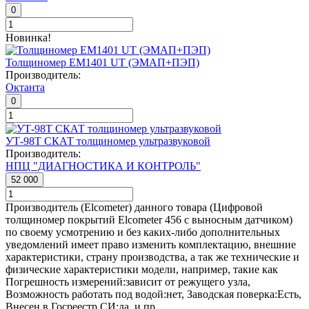
0
Новинка!
Толщиномер EM1401 UT (ЭМАП+ПЭП)
Производитель:
Октанта
0
УТ-98Т СКАТ толщиномер ультразвуковой
Производитель:
НПЦ "ДИАГНОСТИКА И КОНТРОЛЬ"
52 000
Производитель (Elcometer) данного товара (Цифровой
толщиномер покрытий Elcometer 456 с выносным датчиком)
по своему усмотрению и без каких-либо дополнительных
уведомлений имеет право изменить комплектацию, внешние
характеристики, страну производства, а так же технические и
физические характеристики модели, например, такие как
Погрешность измерений:
зависит от режущего узла
,
Возможность работать под водой:
нет
,
Заводская поверка:
Есть
,
Внесен в Госреестр СИ:
да
, и пр.