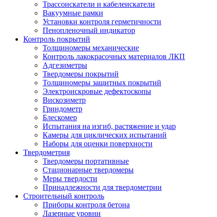
Трассоискатели и кабелеискатели
Вакуумные рамки
Установки контроля герметичности
Пенопленочный индикатор
Контроль покрытий
Толщиномеры механические
Контроль лакокрасочных материалов ЛКП
Адгезиметры
Твердомеры покрытий
Толщиномеры защитных покрытий
Электроискровые дефектоскопы
Вискозиметр
Гриндометр
Блескомер
Испытания на изгиб, растяжение и удар
Камеры для циклических испытаний
Наборы для оценки поверхности
Твердометрия
Твердомеры портативные
Стационарные твердомеры
Меры твердости
Принадлежности для твердометрии
Строительный контроль
Приборы контроля бетона
Лазерные уровни