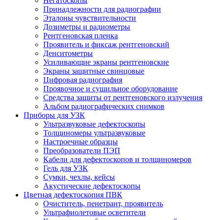
Негатоскопы
Принадлежности для радиографии
Эталоны чувствительности
Дозиметры и радиометры
Рентгеновская пленка
Проявитель и фиксаж рентгеновский
Денситометры
Усиливающие экраны рентгеновские
Экраны защитные свинцовые
Цифровая радиография
Проявочное и сушильное оборудование
Средства защиты от рентгеновского излучения
Альбом радиографических снимков
Приборы для УЗК
Ультразвуковые дефектоскопы
Толщиномеры ультразвуковые
Настроечные образцы
Преобразователи ПЭП
Кабели для дефектоскопов и толщиномеров
Гель для УЗК
Сумки, чехлы, кейсы
Акустические дефектоскопы
Цветная дефектоскопия ПВК
Очиститель, пенетрант, проявитель
Ультрафиолетовые осветители