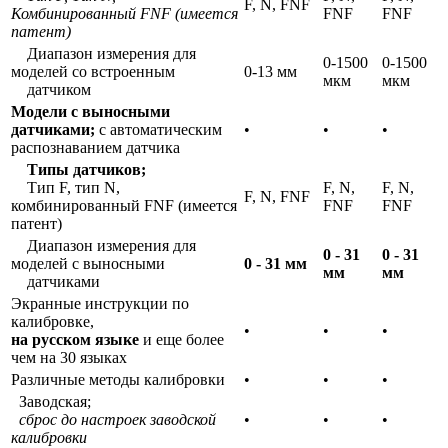
F, N, FNF
Комбинированный FNF (имеется
FNF
FNF
патент)
Диапазон измерения для
0-1500
0-1500
моделей со встроенным
0-13 мм
мкм
мкм
датчиком
Модели с выносными
датчиками
;
с автоматическим
•
•
•
распознаванием датчика
Типы датчиков;
Тип F, тип N,
F, N,
F, N,
F, N, FNF
комбинированный FNF (имеется
FNF
FNF
патент)
Диапазон измерения для
0 - 31
0 - 31
моделей с выносными
0 - 31 мм
мм
мм
датчиками
Экранные инструкции по
калибровке,
•
•
•
на русском языке
и еще более
чем на 30 языках
Различные методы калибровки
•
•
•
Заводская;
сброс до настроек заводской
•
•
•
калибровки