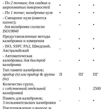
- По 2 точкам; для гладких и
•
•
•
шероховатых поверхностей
- По 1 точке; калибровка нуля
•
•
•
- Смещение нуля (имеется
патент);
-
•
•
для калибровки согласно
ISO19840
Предустановленные методы
-
•
•
калибровки и измерения
- ISO, SSPC PA2, Шведский,
-
•
•
Австралийский
- Автоматическая
калибровка;
для быстрой
-
•
•
калибровки
Тип памяти калибровок;
прибор (п) или прибор & группа
П
ПГ
ПГ
(пг)
Количество групп,
с собственной отдельной
-
1
2500
калибровкой
Память для калибровок;
-
-
•
3 пользовательских калибровки
Предупреждение о выходе за