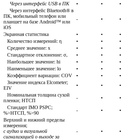
Через интерфейс USB в ПК
•
•
•
Через интерфейс Bluetooth® в
ПК, мобильный телефон или
-
•
•
планшет на базе Android™ или
iOS
Экранная статистика
•
•
•
Количество измерений: η
•
•
•
Среднее значение: x
•
•
•
Стандартное отклонение: σ,
•
•
•
Наибольшее значение: hi
•
•
•
Наименьшее значение: lo
•
•
•
Коэффициент вариации: COV
•
•
•
Значение индекса Elcometer;
•
•
•
EIV
Номинальная толщина сухой
-
•
•
пленки; НТСП
Стандарт IMO PSPC;
-
•
•
%>НТСП, %>90
Верхний и нижний пределы
измерения;
с аудио и визуальной
-
•
•
сигнализацией о выходе за