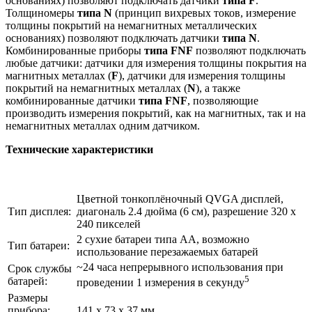
основаниях) позволяют подключать датчики
типа F
.
Толщиномеры
типа N
(принцип вихревых токов, измерение
толщины покрытий на немагнитных металлических
основаниях) позволяют подключать датчики
типа N
.
Комбинированные приборы
типа FNF
позволяют подключать
любые датчики: датчики для измерения толщины покрытия на
магнитных металлах (
F
), датчики для измерения толщины
покрытий на немагнитных металлах (
N
), а также
комбинированные датчики
типа FNF
, позволяющие
производить измерения покрытий, как на магнитных, так и на
немагнитных металлах одним датчиком.
Технические характеристики
Цветной тонкоплёночный QVGA дисплей,
Тип дисплея:
диагональ 2.4 дюйма (6 см), разрешение 320 х
240 пикселей
2 сухие батареи типа АА, возможно
Тип батареи:
использование перезажаемых батарей
~24 часа непрерывного использования при
Срок службы
5
батарей:
проведении 1 измерения в секунду
Размеры
прибора:
141 x 73 x 37 мм