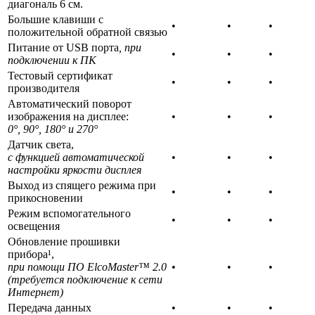
диагональ 6 см.
Большие клавиши с
•
•
•
положительной обратной связью
Питание от USB порта
, при
•
•
•
подключении к ПК
Тестовый сертификат
•
•
•
производителя
Автоматический поворот
изображения на дисплее:
•
•
•
0°, 90°, 180° и 270°
Датчик света,
с функцией автоматической
•
•
•
настройки яркости дисплея
Выход из спящего режима при
•
•
•
прикосновении
Режим вспомогательного
•
•
•
освещения
Обновление прошивки
прибора¹,
при помощи ПО ElcoMaster™ 2.0
•
•
•
(требуется подключение к сети
Интернет)
Передача данных
•
•
•