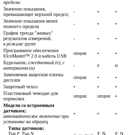
пределы
Значение показания,
-
•
•
превышающее верхний предел;
Значение показания менее
-
•
•
нижнего предела
График тренда "живых"
результатов измерений,
-
•
•
в режиме групп
Программное обеспечение
опция
•
•
ElcoMaster™ 2.0 и кабель USB
Будильник;
ежедневный (е), с
-
е
и
интервалом (и)
Заменяемая защитная пленка
опция
•
•
дисплея
Защитный чехол
•
•
•
Пластиковый чемодан для
опция
опция
•
перевозки
Модели со встроенным
датчиком
;
•
•
•
автоматическое включение при
установке на образец
Типы датчиков;
Тип F, Тип N,
F, N,
F, N,