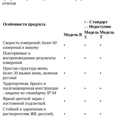
отчетов
•
-
Стандарт
Особенности продукта
- - Недоступно
Модель
Модель
Модель B
S
T
Скорость измерений;
более 60
•
•
•
измерений в минуту
Повторяемые и
воспроизводимые результаты
•
•
•
измерений
Простая структура меню,
более 30 языков меню, включая
•
•
•
русский
Ударопрочная, брызго и
пылезащищенная конструкция
•
•
•
-
защита по стандарту IP 64
Яркий цветной экран с
•
•
•
постоянной подсветкой
Стойкий к царапинам и
растворителям ЖК дисплей,
•
•
•