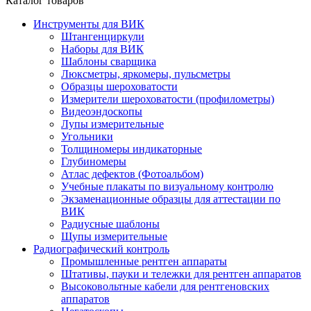
Каталог товаров
Инструменты для ВИК
Штангенциркули
Наборы для ВИК
Шаблоны сварщика
Люксметры, яркомеры, пульсметры
Образцы шероховатости
Измерители шероховатости (профилометры)
Видеоэндоскопы
Лупы измерительные
Угольники
Толщиномеры индикаторные
Глубиномеры
Атлас дефектов (Фотоальбом)
Учебные плакаты по визуальному контролю
Экзаменационные образцы для аттестации по
ВИК
Радиусные шаблоны
Щупы измерительные
Радиографический контроль
Промышленные рентген аппараты
Штативы, пауки и тележки для рентген аппаратов
Высоковольтные кабели для рентгеновских
аппаратов