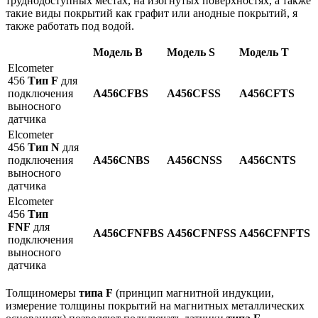
труднодоступных местах, на изогнутых поверхностях, а также
такие виды покрытий как графит или анодные покрытий, я
также работать под водой.
Модель B
Модель S
Модель T
Elcometer
456
Тип F
для
подключения
A456CFBS
A456CFSS
A456CFTS
выносного
датчика
Elcometer
456
Тип N
для
подключения
A456CNBS
A456CNSS
A456CNTS
выносного
датчика
Elcometer
456
Тип
FNF
для
A456CFNFBS
A456CFNFSS
A456CFNFTS
подключения
выносного
датчика
Толщиномеры
типа F
(принцип магнитной индукции,
измерение толщины покрытий на магнитных металлических