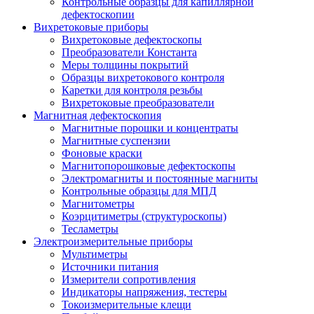
Контрольные образцы для капиллярной
дефектоскопии
Вихретоковые приборы
Вихретоковые дефектоскопы
Преобразователи Константа
Меры толщины покрытий
Образцы вихретокового контроля
Каретки для контроля резьбы
Вихретоковые преобразователи
Магнитная дефектоскопия
Магнитные порошки и концентраты
Магнитные суспензии
Фоновые краски
Магнитопорошковые дефектоскопы
Электромагниты и постоянные магниты
Контрольные образцы для МПД
Магнитометры
Коэрцитиметры (структуроскопы)
Тесламетры
Электроизмерительные приборы
Мультиметры
Источники питания
Измерители сопротивления
Индикаторы напряжения, тестеры
Токоизмерительные клещи