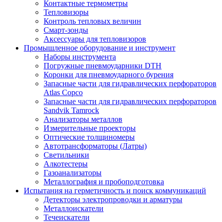
Контактные термометры
Тепловизоры
Контроль тепловых величин
Смарт-зонды
Аксессуары для тепловизоров
Промышленное оборудование и инструмент
Наборы инструмента
Погружные пневмоударники DTH
Коронки для пневмоударного бурения
Запасные части для гидравлических перфораторов
Atlas Copco
Запасные части для гидравлических перфораторов
Sandvik Tamrock
Анализаторы металлов
Измерительные проекторы
Оптические толщиномеры
Автотрансформаторы (Латры)
Светильники
Алкотестеры
Газоанализаторы
Металлография и пробоподготовка
Испытания на герметичность и поиск коммуникаций
Детекторы электропроводки и арматуры
Металлоискатели
Течеискатели