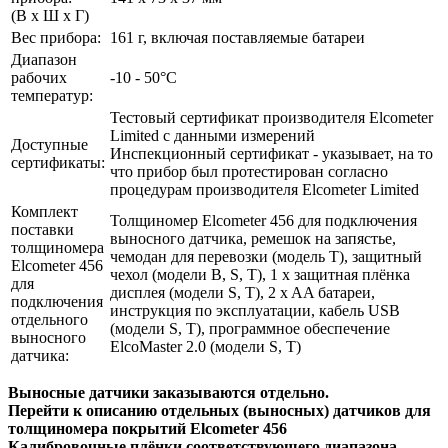
(В x Ш x Г)
Вес прибора:
161 г, включая поставляемые батареи
Диапазон
рабочих
-10 - 50°C
температур:
Тестовый сертификат производителя Elcometer
Limited с данными измерений
Доступные
Инспекционный сертификат - указывает, на то
сертификаты:
что прибор был протестирован согласно
процедурам производителя Elcometer Limited
Комплект
Толщиномер Elcometer 456 для подключения
поставки
выносного датчика, ремешок на запястье,
толщиномера
чемодан для перевозки (модель T), защитный
Elcometer 456
чехол (модели B, S, T), 1 x защитная плёнка
для
дисплея (модели S, T), 2 x AA батареи,
подключения
инструкция по эксплуатации, кабель USB
отдельного
(модели S, T), программное обеспечение
выносного
ElcoMaster 2.0 (модели S, T)
датчика:
Выносные датчики заказываются отдельно.
Перейти к описанию отдельных (выносных) датчиков для
толщиномера покрытий Elcometer 456
Калибровочные плёнки соответствующего диапазона