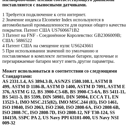
поставляются с выносными датчиками.
1 Требуется подключение к сети интернет.
2 Значение индекса Elcometer Index используются в
автомобильной промышленности для оценки общего качества
покрытия. Патент США US7606671B2
3 Патент на FNF - Соединённое Королевство: GB2306009B;
США: 5886522
4 Патент США на смещение нуля: US6243661
5 При использовании значений по умолчанию и
поставляемые в комплекте литиевые батареи, щелочные и
перезаряжаемые батареи могут иметь другие параметры.
Может использоваться в соответствии со следующими
Стандартами:
AS 2331.1.4, AS 3894.3-B, AS/NZS 1580.108.1, ASTM B
499, ASTM D 1186-B, ASTM D 1400, ASTM D 7091, ASTM E
376, ASTM G 12, BS 3900-C5-6B, BS 3900-C5-6A, BS 5411-11,
BS 5411-3, BS 5599, DIN 50981, DIN 50984, ECCA T1, EN
13523-1, IMO MSC.215(82), IMO MSC.244 (83), ISO 1461,
ISO 19840, ISO 2063, ISO 2360, ISO 2808-6A, ISO 2808-6B,
ISO 2808-7C, ISO 2808-7D, ISO 2808-12, NF T30-124, SS
184159, SSPC PA 2, US Navy PPI 63101-000, US Navy NSI
009-32