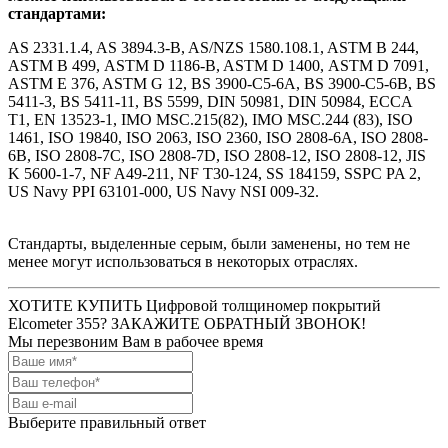
стандартами:
AS 2331.1.4, AS 3894.3-B, AS/NZS 1580.108.1, ASTM B 244,
ASTM B 499,
ASTM D 1186-B, ASTM D 1400,
ASTM D 7091,
ASTM E 376, ASTM G 12,
BS 3900-C5-6A, BS 3900-C5-6B, BS
5411-3, BS 5411-11,
BS 5599,
DIN 50981, DIN 50984, ECCA
T1,
EN 13523-1, IMO MSC.215(82), IMO MSC.244 (83), ISO
1461,
ISO 19840, ISO 2063, ISO 2360,
ISO 2808-6A, ISO 2808-
6B,
ISO 2808-7C, ISO 2808-7D, ISO 2808-12,
ISO 2808-12, JIS
K 5600-1-7, NF A49-211, NF T30-124,
SS 184159,
SSPC PA 2,
US Navy PPI 63101-000, US Navy NSI 009-32.
Стандарты, выделенные серым, были заменены, но тем не
менее могут использоваться в некоторых отраслях.
ХОТИТЕ КУПИТЬ Цифровой толщиномер покрытий
Elcometer 355? ЗАКАЖИТЕ ОБРАТНЫЙ ЗВОНОК!
Мы перезвоним Вам в рабочее время
Выберите правильный ответ