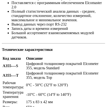
Поставляется с программным обеспечением Elcomaster
2.0
Полный статистический анализа данных - среднее,
стандартное отклонение, количество измерений,
максимальное и минимальное значения.
Вывод данных через порт RS-232
Запись даты и времени измерений
Большой ассортимент взаимозаменяемых модулей
датчиков.
Технические характеристики
Код заказа
Описание
Цифровой толщиномер покрытий Elcometer
A355----S
355, модель Standard
Цифровой толщиномер покрытий Elcometer
A355----T
355, модель Top
Рабочая
0°C - 50°C (32°F to 120°F)
температура:
Температура
-10°C - 60°C (14°F to 140°F)
хранения:
Размеры:
175 x 83 x 42 мм