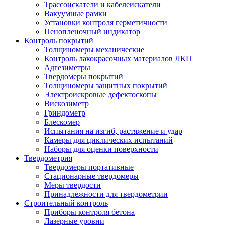
Трассоискатели и кабелеискатели
Вакуумные рамки
Установки контроля герметичности
Пенопленочный индикатор
Контроль покрытий
Толщиномеры механические
Контроль лакокрасочных материалов ЛКП
Адгезиметры
Твердомеры покрытий
Толщиномеры защитных покрытий
Электроискровые дефектоскопы
Вискозиметр
Гриндометр
Блескомер
Испытания на изгиб, растяжение и удар
Камеры для циклических испытаний
Наборы для оценки поверхности
Твердометрия
Твердомеры портативные
Стационарные твердомеры
Меры твердости
Принадлежности для твердометрии
Строительный контроль
Приборы контроля бетона
Лазерные уровни