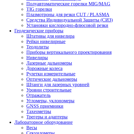
Полуавтоматические горелки MIG/MAG
TIG горелки
Плазмотроны для резки CUT / PLASMA
Средства Индивидуальной Защиты (СИЗ)
Установки кислородно-флюсовой резки
Геодезические приборы
Штативы для нивелира
Рейки нивелирные
Теодолиты
Приборы вертикального проектирования
Нивелиры
Лазерные дальномеры
Дорожные колеса
Рулетки измерительные
Оптические дальномеры
Штанги для лазерных уровней
Уровни строительные
Отражатель
Угломеры, уклономеры
GNSS приемники
Тахеометры
Трегеры и адаптеры
Лабораторное оборудование
Весы
Секундомеры