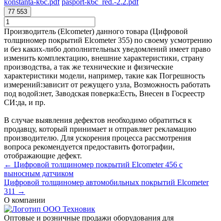
konstanta-k6c.pdf
pasport-k6c_red.-2.2.pdf
77 553
Производитель (Elcometer) данного товара (Цифровой
толщиномер покрытий Elcometer 355) по своему усмотрению
и без каких-либо дополнительных уведомлений имеет право
изменить комплектацию, внешние характеристики, страну
производства, а так же технические и физические
характеристики модели, например, такие как
Погрешность
измерений:
зависит от режущего узла
,
Возможность работать
под водой:
нет
,
Заводская поверка:
Есть
,
Внесен в Госреестр
СИ:
да
, и пр.
В случае выявления дефектов необходимо обратиться к
продавцу, который принимает и отправляет рекламацию
производителю. Для ускорения процесса рассмотрения
вопроса рекомендуется предоставить фотографии,
отображающие дефект.
← Цифровой толщиномер покрытий Elcometer 456 с
выносным датчиком
Цифровой толщиномер автомобильных покрытий Elcometer
311 →
О компании
Оптовые и розничные продажи оборудования для