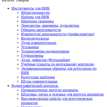
Каталог товаров
Инструменты для ВИК
Штангенциркули
Наборы для ВИК
Шаблоны сварщика
Люксметры, яркомеры, пульсметры
Образцы шероховатости
Измерители шероховатости (профилометры)
Видеоэндоскопы
Лупы измерительные
Угольники
Толщиномеры индикаторные
Глубиномеры
Атлас дефектов (Фотоальбом)
Учебные плакаты по визуальному контролю
Экзаменационные образцы для аттестации по
ВИК
Радиусные шаблоны
Щупы измерительные
Радиографический контроль
Промышленные рентген аппараты
Штативы, пауки и тележки для рентген аппаратов
Высоковольтные кабели для рентгеновских
аппаратов