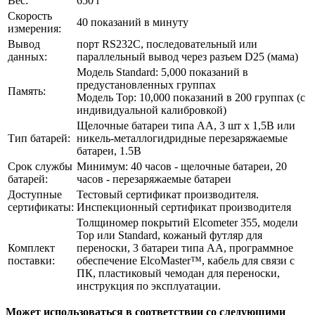
Вес:
650 г
Скорость
40 показаний в минуту
измерения:
Вывод
порт RS232C, последовательный или
данных:
параллельный вывод через разъем D25 (мама)
Модель Standard: 5,000 показаний в
предустановленных группах
Память:
Модель Top: 10,000 показаний в 200 группах (с
индивидуальной калибровкой)
Щелочные батареи типа АА, 3 шт x 1,5В или
Тип батарей:
никель-металлогидридные перезаряжаемые
батареи, 1.5В
Срок службы
Минимум: 40 часов - щелочные батареи, 20
батарей:
часов - перезаряжаемые батареи
Доступные
Тестовый сертификат производителя.
сертификаты:
Инспекционный сертификат производителя
Толщиномер покрытий Elcometer 355, модели
Top или Standard, кожаный футляр для
Комплект
переноски, 3 батареи типа AA, программное
поставки:
обеспечение ElcoMaster™, кабель для связи с
ПК, пластиковый чемодан для переноски,
инструкция по эксплуатации.
Может использоваться в соответствии со следующими