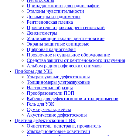
Негатоскопы
Принадлежности для радиографии
Эталоны чувствительности
Дозиметры и радиометры
Рентгеновская пленка
Проявитель и фиксаж рентгеновский
Денситометры
Усиливающие экраны рентгеновские
Экраны защитные свинцовые
Цифровая радиография
Проявочное и сушильное оборудование
Средства защиты от рентгеновского излучения
Альбом радиографических снимков
Приборы для УЗК
Ультразвуковые дефектоскопы
Толщиномеры ультразвуковые
Настроечные образцы
Преобразователи ПЭП
Кабели для дефектоскопов и толщиномеров
Гель для УЗК
Сумки, чехлы, кейсы
Акустические дефектоскопы
Цветная дефектоскопия ПВК
Очиститель, пенетрант, проявитель
Ультрафиолетовые осветители