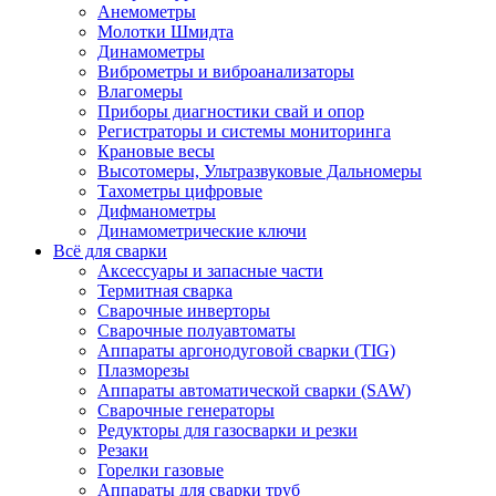
Анемометры
Молотки Шмидта
Динамометры
Виброметры и виброанализаторы
Влагомеры
Приборы диагностики свай и опор
Регистраторы и системы мониторинга
Крановые весы
Высотомеры, Ультразвуковые Дальномеры
Тахометры цифровые
Дифманометры
Динамометрические ключи
Всё для сварки
Аксессуары и запасные части
Термитная сварка
Сварочные инверторы
Сварочные полуавтоматы
Аппараты аргонодуговой сварки (TIG)
Плазморезы
Аппараты автоматической сварки (SAW)
Сварочные генераторы
Редукторы для газосварки и резки
Резаки
Горелки газовые
Аппараты для сварки труб