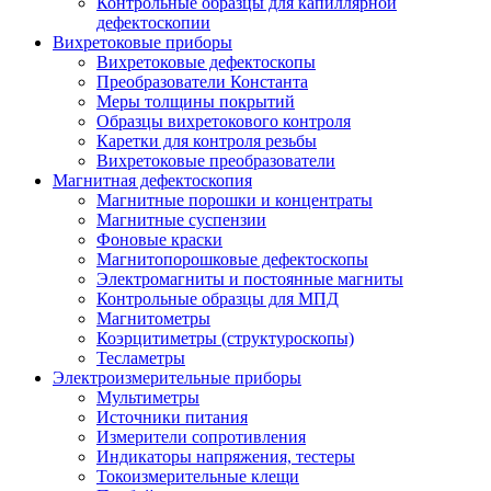
Контрольные образцы для капиллярной
дефектоскопии
Вихретоковые приборы
Вихретоковые дефектоскопы
Преобразователи Константа
Меры толщины покрытий
Образцы вихретокового контроля
Каретки для контроля резьбы
Вихретоковые преобразователи
Магнитная дефектоскопия
Магнитные порошки и концентраты
Магнитные суспензии
Фоновые краски
Магнитопорошковые дефектоскопы
Электромагниты и постоянные магниты
Контрольные образцы для МПД
Магнитометры
Коэрцитиметры (структуроскопы)
Тесламетры
Электроизмерительные приборы
Мультиметры
Источники питания
Измерители сопротивления
Индикаторы напряжения, тестеры
Токоизмерительные клещи