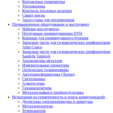
Контактные термометры
Тепловизоры
Контроль тепловых величин
Смарт-зонды
Аксессуары для тепловизоров
Промышленное оборудование и инструмент
Наборы инструмента
Погружные пневмоударники DTH
Коронки для пневмоударного бурения
Запасные части для гидравлических перфораторов
Atlas Copco
Запасные части для гидравлических перфораторов
Sandvik Tamrock
Анализаторы металлов
Измерительные проекторы
Оптические толщиномеры
Автотрансформаторы (Латры)
Светильники
Алкотестеры
Газоанализаторы
Металлография и пробоподготовка
Испытания на герметичность и поиск коммуникаций
Детекторы электропроводки и арматуры
Металлоискатели
Течеискатели