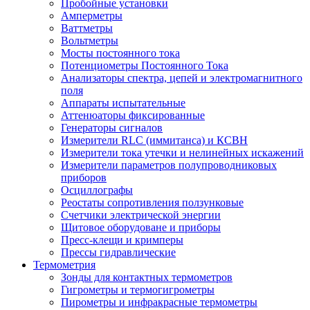
Пробойные установки
Амперметры
Ваттметры
Вольтметры
Мосты постоянного тока
Потенциометры Постоянного Тока
Анализаторы спектра, цепей и электромагнитного
поля
Аппараты испытательные
Аттенюаторы фиксированные
Генераторы сигналов
Измерители RLC (иммитанса) и КСВН
Измерители тока утечки и нелинейных искажений
Измерители параметров полупроводниковых
приборов
Осциллографы
Реостаты сопротивления ползунковые
Счетчики электрической энергии
Щитовое оборудоване и приборы
Пресс-клещи и кримперы
Прессы гидравлические
Термометрия
Зонды для контактных термометров
Гигрометры и термогигрометры
Пирометры и инфракрасные термометры