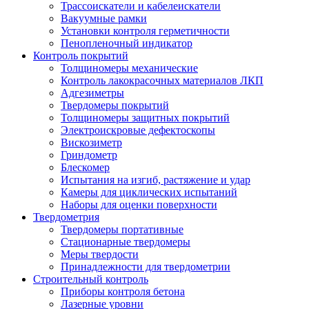
Трассоискатели и кабелеискатели
Вакуумные рамки
Установки контроля герметичности
Пенопленочный индикатор
Контроль покрытий
Толщиномеры механические
Контроль лакокрасочных материалов ЛКП
Адгезиметры
Твердомеры покрытий
Толщиномеры защитных покрытий
Электроискровые дефектоскопы
Вискозиметр
Гриндометр
Блескомер
Испытания на изгиб, растяжение и удар
Камеры для циклических испытаний
Наборы для оценки поверхности
Твердометрия
Твердомеры портативные
Стационарные твердомеры
Меры твердости
Принадлежности для твердометрии
Строительный контроль
Приборы контроля бетона
Лазерные уровни