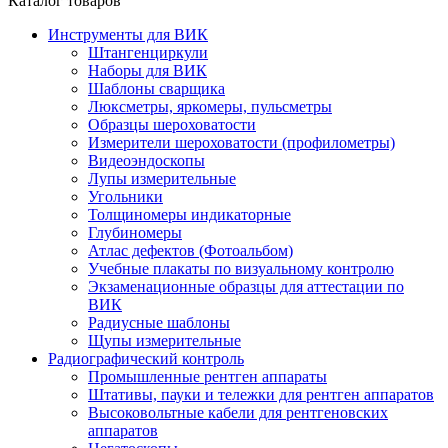
Каталог товаров
Инструменты для ВИК
Штангенциркули
Наборы для ВИК
Шаблоны сварщика
Люксметры, яркомеры, пульсметры
Образцы шероховатости
Измерители шероховатости (профилометры)
Видеоэндоскопы
Лупы измерительные
Угольники
Толщиномеры индикаторные
Глубиномеры
Атлас дефектов (Фотоальбом)
Учебные плакаты по визуальному контролю
Экзаменационные образцы для аттестации по
ВИК
Радиусные шаблоны
Щупы измерительные
Радиографический контроль
Промышленные рентген аппараты
Штативы, пауки и тележки для рентген аппаратов
Высоковольтные кабели для рентгеновских
аппаратов