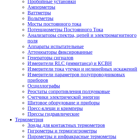
Пробойные установки
Амперметры
Ваттметры
Вольтметры
Мосты постоянного тока
Потенциометры Постоянного Тока
Анализаторы спектра, цепей и электромагнитного
поля
Аппараты испытательные
Аттенюаторы фиксированные
Генераторы сигналов
Измерители RLC (иммитанса) и КСВН
Измерители тока утечки и нелинейных искажений
Измерители параметров полупроводниковых
приборов
Осциллографы
Реостаты сопротивления ползунковые
Счетчики электрической энергии
Щитовое оборудоване и приборы
Пресс-клещи и кримперы
Прессы гидравлические
Термометрия
Зонды для контактных термометров
Гигрометры и термогигрометры
Пирометры и инфракрасные термометры