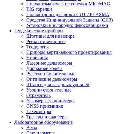
Полуавтоматические горелки MIG/MAG
TIG горелки
Плазмотроны для резки CUT / PLASMA
Средства Индивидуальной Защиты (СИЗ)
Установки кислородно-флюсовой резки
Геодезические приборы
Штативы для нивелира
Рейки нивелирные
Теодолиты
Приборы вертикального проектирования
Нивелиры
Лазерные дальномеры
Дорожные колеса
Рулетки измерительные
Оптические дальномеры
Штанги для лазерных уровней
Уровни строительные
Отражатель
Угломеры, уклономеры
GNSS приемники
Тахеометры
Трегеры и адаптеры
Лабораторное оборудование
Весы
Секундомеры