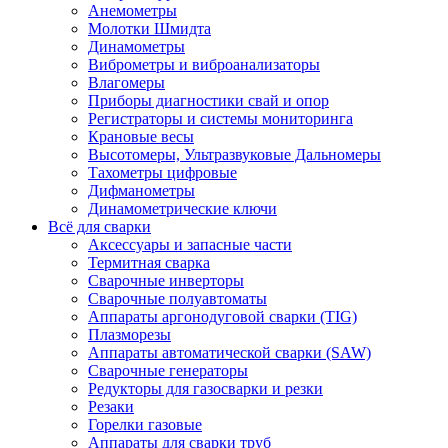
Анемометры
Молотки Шмидта
Динамометры
Виброметры и виброанализаторы
Влагомеры
Приборы диагностики свай и опор
Регистраторы и системы мониторинга
Крановые весы
Высотомеры, Ультразвуковые Дальномеры
Тахометры цифровые
Дифманометры
Динамометрические ключи
Всё для сварки
Аксессуары и запасные части
Термитная сварка
Сварочные инверторы
Сварочные полуавтоматы
Аппараты аргонодуговой сварки (TIG)
Плазморезы
Аппараты автоматической сварки (SAW)
Сварочные генераторы
Редукторы для газосварки и резки
Резаки
Горелки газовые
Аппараты для сварки труб