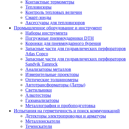
Контактные термометры
Тепловизоры
Контроль тепловых величин
Смарт-зонды
Аксессуары для тепловизоров
Промышленное оборудование и инструмент
Наборы инструмента
Погружные пневмоударники DTH
Коронки для пневмоударного бурения
Запасные части для гидравлических перфораторов
Atlas Copco
Запасные части для гидравлических перфораторов
Sandvik Tamrock
Анализаторы металлов
Измерительные проекторы
Оптические толщиномеры
Автотрансформаторы (Латры)
Светильники
Алкотестеры
Газоанализаторы
Металлография и пробоподготовка
Испытания на герметичность и поиск коммуникаций
Детекторы электропроводки и арматуры
Металлоискатели
Течеискатели