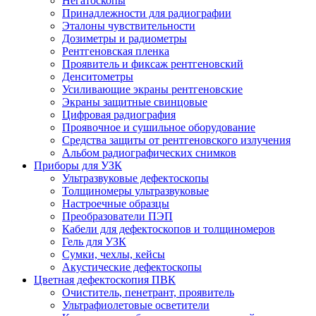
Негатоскопы
Принадлежности для радиографии
Эталоны чувствительности
Дозиметры и радиометры
Рентгеновская пленка
Проявитель и фиксаж рентгеновский
Денситометры
Усиливающие экраны рентгеновские
Экраны защитные свинцовые
Цифровая радиография
Проявочное и сушильное оборудование
Средства защиты от рентгеновского излучения
Альбом радиографических снимков
Приборы для УЗК
Ультразвуковые дефектоскопы
Толщиномеры ультразвуковые
Настроечные образцы
Преобразователи ПЭП
Кабели для дефектоскопов и толщиномеров
Гель для УЗК
Сумки, чехлы, кейсы
Акустические дефектоскопы
Цветная дефектоскопия ПВК
Очиститель, пенетрант, проявитель
Ультрафиолетовые осветители