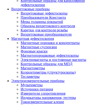
Контрольные образцы для капиллярной
дефектоскопии
Вихретоковые приборы
Вихретоковые дефектоскопы
Преобразователи Константа
Меры толщины покрытий
Образцы вихретокового контроля
Каретки для контроля резьбы
Вихретоковые преобразователи
Магнитная дефектоскопия
Магнитные порошки и концентраты
Магнитные суспензии
Фоновые краски
Магнитопорошковые дефектоскопы
Электромагниты и постоянные магниты
Контрольные образцы для МПД
Магнитометры
Коэрцитиметры (структуроскопы)
Тесламетры
Электроизмерительные приборы
Мультиметры
Источники питания
Измерители сопротивления
Индикаторы напряжения, тестеры
Токоизмерительные клещи