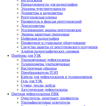
Негатоскопы
Принадлежности для радиографии
Эталоны чувствительности
Дозиметры и радиометры
Рентгеновская пленка
Проявитель и фиксаж рентгеновский
Денситометры
Усиливающие экраны рентгеновские
Экраны защитные свинцовые
Цифровая радиография
Проявочное и сушильное оборудование
Средства защиты от рентгеновского излучения
Альбом радиографических снимков
Приборы для УЗК
Ультразвуковые дефектоскопы
Толщиномеры ультразвуковые
Настроечные образцы
Преобразователи ПЭП
Кабели для дефектоскопов и толщиномеров
Гель для УЗК
Сумки, чехлы, кейсы
Акустические дефектоскопы
Цветная дефектоскопия ПВК
Очиститель, пенетрант, проявитель
Ультрафиолетовые осветители