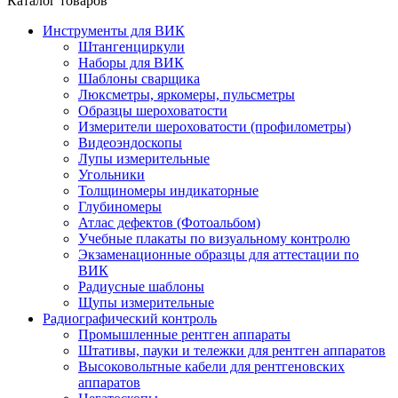
Каталог товаров
Инструменты для ВИК
Штангенциркули
Наборы для ВИК
Шаблоны сварщика
Люксметры, яркомеры, пульсметры
Образцы шероховатости
Измерители шероховатости (профилометры)
Видеоэндоскопы
Лупы измерительные
Угольники
Толщиномеры индикаторные
Глубиномеры
Атлас дефектов (Фотоальбом)
Учебные плакаты по визуальному контролю
Экзаменационные образцы для аттестации по
ВИК
Радиусные шаблоны
Щупы измерительные
Радиографический контроль
Промышленные рентген аппараты
Штативы, пауки и тележки для рентген аппаратов
Высоковольтные кабели для рентгеновских
аппаратов