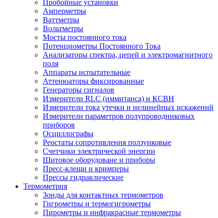
Пробойные установки
Амперметры
Ваттметры
Вольтметры
Мосты постоянного тока
Потенциометры Постоянного Тока
Анализаторы спектра, цепей и электромагнитного
поля
Аппараты испытательные
Аттенюаторы фиксированные
Генераторы сигналов
Измерители RLC (иммитанса) и КСВН
Измерители тока утечки и нелинейных искажений
Измерители параметров полупроводниковых
приборов
Осциллографы
Реостаты сопротивления ползунковые
Счетчики электрической энергии
Щитовое оборудоване и приборы
Пресс-клещи и кримперы
Прессы гидравлические
Термометрия
Зонды для контактных термометров
Гигрометры и термогигрометры
Пирометры и инфракрасные термометры