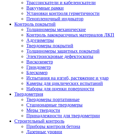
Трассоискатели и кабелеискатели
Вакуумные рамки
Установки контроля герметичности
Пенопленочный индикатор
Контроль покрытий
Толщиномеры механические
Контроль лакокрасочных материалов ЛКП
Адгезиметры
Твердомеры покрытий
Толщиномеры защитных покрытий
Электроискровые дефектоскопы
Вискозиметр
Гриндометр
Блескомер
Испытания на изгиб, растяжение и удар
Камеры для циклических испытаний
Наборы для оценки поверхности
Твердометрия
Твердомеры портативные
Стационарные твердомеры
Меры твердости
Принадлежности для твердометрии
Строительный контроль
Приборы контроля бетона
Лазерные уровни