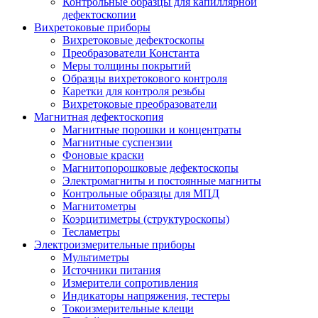
Контрольные образцы для капиллярной
дефектоскопии
Вихретоковые приборы
Вихретоковые дефектоскопы
Преобразователи Константа
Меры толщины покрытий
Образцы вихретокового контроля
Каретки для контроля резьбы
Вихретоковые преобразователи
Магнитная дефектоскопия
Магнитные порошки и концентраты
Магнитные суспензии
Фоновые краски
Магнитопорошковые дефектоскопы
Электромагниты и постоянные магниты
Контрольные образцы для МПД
Магнитометры
Коэрцитиметры (структуроскопы)
Тесламетры
Электроизмерительные приборы
Мультиметры
Источники питания
Измерители сопротивления
Индикаторы напряжения, тестеры
Токоизмерительные клещи