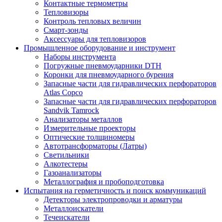
Контактные термометры
Тепловизоры
Контроль тепловых величин
Смарт-зонды
Аксессуары для тепловизоров
Промышленное оборудование и инструмент
Наборы инструмента
Погружные пневмоударники DTH
Коронки для пневмоударного бурения
Запасные части для гидравлических перфораторов
Atlas Copco
Запасные части для гидравлических перфораторов
Sandvik Tamrock
Анализаторы металлов
Измерительные проекторы
Оптические толщиномеры
Автотрансформаторы (Латры)
Светильники
Алкотестеры
Газоанализаторы
Металлография и пробоподготовка
Испытания на герметичность и поиск коммуникаций
Детекторы электропроводки и арматуры
Металлоискатели
Течеискатели