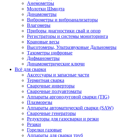
Анемометры
Молотки Шмидта
Динамометры
Виброметры и виброанализаторы
Влагомеры
Приборы диагностики свай и опор
Регистраторы и системы мониторинга
Крановые весы
Высотомеры, Ультразвуковые Дальномеры
Тахометры цифровые
Дифманометры
Динамометрические ключи
Всё для сварки
Аксессуары и запасные части
Термитная сварка
Сварочные инверторы
Сварочные полуавтоматы
Аппараты аргонодуговой сварки (TIG)
Плазморезы
Аппараты автоматической сварки (SAW)
Сварочные генераторы
Редукторы для газосварки и резки
Резаки
Горелки газовые
Аппараты для сварки труб