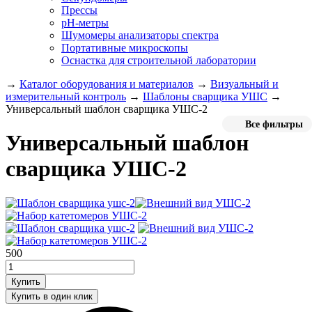
Прессы
pH-метры
Шумомеры анализаторы спектра
Портативные микроскопы
Оснастка для строительной лаборатории
→
Каталог оборудования и материалов
→
Визуальный и
измерительный контроль
→
Шаблоны сварщика УШС
→
Универсальный шаблон сварщика УШС-2
Все фильтры
Универсальный шаблон
сварщика УШС-2
500