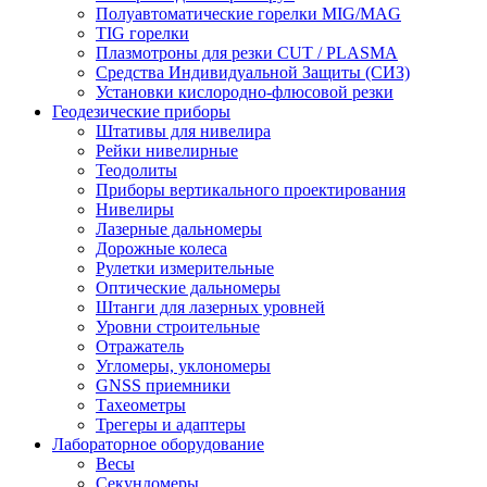
Полуавтоматические горелки MIG/MAG
TIG горелки
Плазмотроны для резки CUT / PLASMA
Средства Индивидуальной Защиты (СИЗ)
Установки кислородно-флюсовой резки
Геодезические приборы
Штативы для нивелира
Рейки нивелирные
Теодолиты
Приборы вертикального проектирования
Нивелиры
Лазерные дальномеры
Дорожные колеса
Рулетки измерительные
Оптические дальномеры
Штанги для лазерных уровней
Уровни строительные
Отражатель
Угломеры, уклономеры
GNSS приемники
Тахеометры
Трегеры и адаптеры
Лабораторное оборудование
Весы
Секундомеры