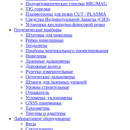
Полуавтоматические горелки MIG/MAG
TIG горелки
Плазмотроны для резки CUT / PLASMA
Средства Индивидуальной Защиты (СИЗ)
Установки кислородно-флюсовой резки
Геодезические приборы
Штативы для нивелира
Рейки нивелирные
Теодолиты
Приборы вертикального проектирования
Нивелиры
Лазерные дальномеры
Дорожные колеса
Рулетки измерительные
Оптические дальномеры
Штанги для лазерных уровней
Уровни строительные
Отражатель
Угломеры, уклономеры
GNSS приемники
Тахеометры
Трегеры и адаптеры
Лабораторное оборудование
Весы
Секундомеры