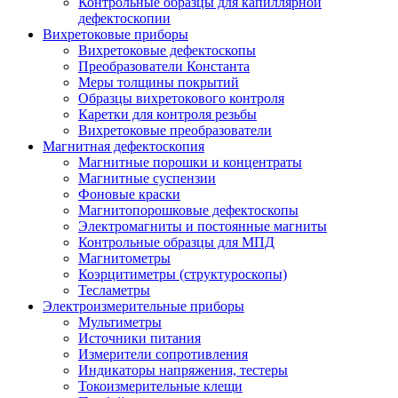
Контрольные образцы для капиллярной
дефектоскопии
Вихретоковые приборы
Вихретоковые дефектоскопы
Преобразователи Константа
Меры толщины покрытий
Образцы вихретокового контроля
Каретки для контроля резьбы
Вихретоковые преобразователи
Магнитная дефектоскопия
Магнитные порошки и концентраты
Магнитные суспензии
Фоновые краски
Магнитопорошковые дефектоскопы
Электромагниты и постоянные магниты
Контрольные образцы для МПД
Магнитометры
Коэрцитиметры (структуроскопы)
Тесламетры
Электроизмерительные приборы
Мультиметры
Источники питания
Измерители сопротивления
Индикаторы напряжения, тестеры
Токоизмерительные клещи