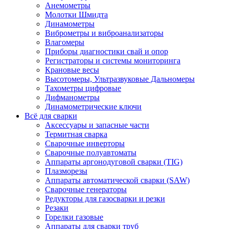
Анемометры
Молотки Шмидта
Динамометры
Виброметры и виброанализаторы
Влагомеры
Приборы диагностики свай и опор
Регистраторы и системы мониторинга
Крановые весы
Высотомеры, Ультразвуковые Дальномеры
Тахометры цифровые
Дифманометры
Динамометрические ключи
Всё для сварки
Аксессуары и запасные части
Термитная сварка
Сварочные инверторы
Сварочные полуавтоматы
Аппараты аргонодуговой сварки (TIG)
Плазморезы
Аппараты автоматической сварки (SAW)
Сварочные генераторы
Редукторы для газосварки и резки
Резаки
Горелки газовые
Аппараты для сварки труб