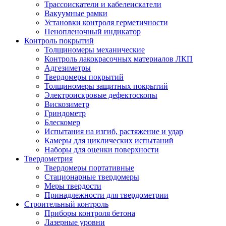
Трассоискатели и кабелеискатели
Вакуумные рамки
Установки контроля герметичности
Пенопленочный индикатор
Контроль покрытий
Толщиномеры механические
Контроль лакокрасочных материалов ЛКП
Адгезиметры
Твердомеры покрытий
Толщиномеры защитных покрытий
Электроискровые дефектоскопы
Вискозиметр
Гриндометр
Блескомер
Испытания на изгиб, растяжение и удар
Камеры для циклических испытаний
Наборы для оценки поверхности
Твердометрия
Твердомеры портативные
Стационарные твердомеры
Меры твердости
Принадлежности для твердометрии
Строительный контроль
Приборы контроля бетона
Лазерные уровни