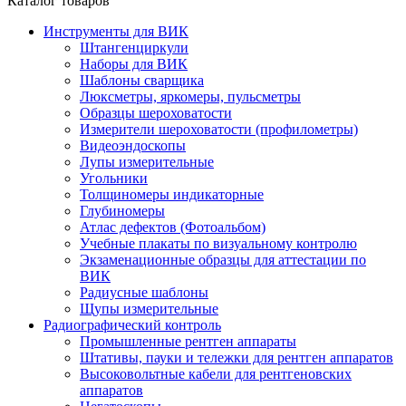
Каталог товаров
Инструменты для ВИК
Штангенциркули
Наборы для ВИК
Шаблоны сварщика
Люксметры, яркомеры, пульсметры
Образцы шероховатости
Измерители шероховатости (профилометры)
Видеоэндоскопы
Лупы измерительные
Угольники
Толщиномеры индикаторные
Глубиномеры
Атлас дефектов (Фотоальбом)
Учебные плакаты по визуальному контролю
Экзаменационные образцы для аттестации по
ВИК
Радиусные шаблоны
Щупы измерительные
Радиографический контроль
Промышленные рентген аппараты
Штативы, пауки и тележки для рентген аппаратов
Высоковольтные кабели для рентгеновских
аппаратов