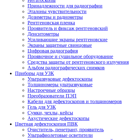
Негатоскопы
Принадлежности для радиографии
Эталоны чувствительности
Дозиметры и радиометры
Рентгеновская пленка
Проявитель и фиксаж рентгеновский
Денситометры
Усиливающие экраны рентгеновские
Экраны защитные свинцовые
Цифровая радиография
Проявочное и сушильное оборудование
Средства защиты от рентгеновского излучения
Альбом радиографических снимков
Приборы для УЗК
Ультразвуковые дефектоскопы
Толщиномеры ультразвуковые
Настроечные образцы
Преобразователи ПЭП
Кабели для дефектоскопов и толщиномеров
Гель для УЗК
Сумки, чехлы, кейсы
Акустические дефектоскопы
Цветная дефектоскопия ПВК
Очиститель, пенетрант, проявитель
Ультрафиолетовые осветители