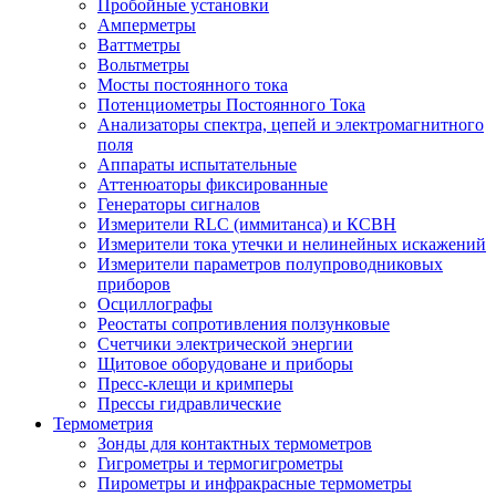
Пробойные установки
Амперметры
Ваттметры
Вольтметры
Мосты постоянного тока
Потенциометры Постоянного Тока
Анализаторы спектра, цепей и электромагнитного
поля
Аппараты испытательные
Аттенюаторы фиксированные
Генераторы сигналов
Измерители RLC (иммитанса) и КСВН
Измерители тока утечки и нелинейных искажений
Измерители параметров полупроводниковых
приборов
Осциллографы
Реостаты сопротивления ползунковые
Счетчики электрической энергии
Щитовое оборудоване и приборы
Пресс-клещи и кримперы
Прессы гидравлические
Термометрия
Зонды для контактных термометров
Гигрометры и термогигрометры
Пирометры и инфракрасные термометры