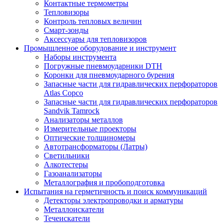
Контактные термометры
Тепловизоры
Контроль тепловых величин
Смарт-зонды
Аксессуары для тепловизоров
Промышленное оборудование и инструмент
Наборы инструмента
Погружные пневмоударники DTH
Коронки для пневмоударного бурения
Запасные части для гидравлических перфораторов
Atlas Copco
Запасные части для гидравлических перфораторов
Sandvik Tamrock
Анализаторы металлов
Измерительные проекторы
Оптические толщиномеры
Автотрансформаторы (Латры)
Светильники
Алкотестеры
Газоанализаторы
Металлография и пробоподготовка
Испытания на герметичность и поиск коммуникаций
Детекторы электропроводки и арматуры
Металлоискатели
Течеискатели