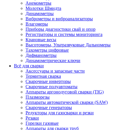
Анемометры
Молотки Шмидта
Динамометры
Виброметры и виброанализаторы
Влагомеры
Приборы диагностики свай и опор
Регистраторы и системы мониторинга
Крановые весы
Высотомеры, Ультразвуковые Дальномеры
Тахометры цифровые
Дифманометры
Динамометрические ключи
Всё для сварки
Аксессуары и запасные части
Термитная сварка
Сварочные инверторы
Сварочные полуавтоматы
Аппараты аргонодуговой сварки (TIG)
Плазморезы
Аппараты автоматической сварки (SAW)
Сварочные генераторы
Редукторы для газосварки и резки
Резаки
Горелки газовые
Аппараты для сварки труб