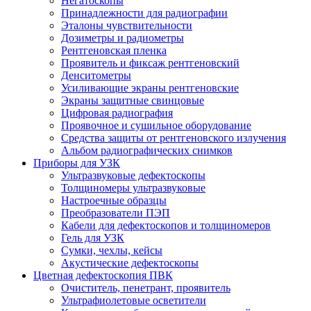
Негатоскопы
Принадлежности для радиографии
Эталоны чувствительности
Дозиметры и радиометры
Рентгеновская пленка
Проявитель и фиксаж рентгеновский
Денситометры
Усиливающие экраны рентгеновские
Экраны защитные свинцовые
Цифровая радиография
Проявочное и сушильное оборудование
Средства защиты от рентгеновского излучения
Альбом радиографических снимков
Приборы для УЗК
Ультразвуковые дефектоскопы
Толщиномеры ультразвуковые
Настроечные образцы
Преобразователи ПЭП
Кабели для дефектоскопов и толщиномеров
Гель для УЗК
Сумки, чехлы, кейсы
Акустические дефектоскопы
Цветная дефектоскопия ПВК
Очиститель, пенетрант, проявитель
Ультрафиолетовые осветители