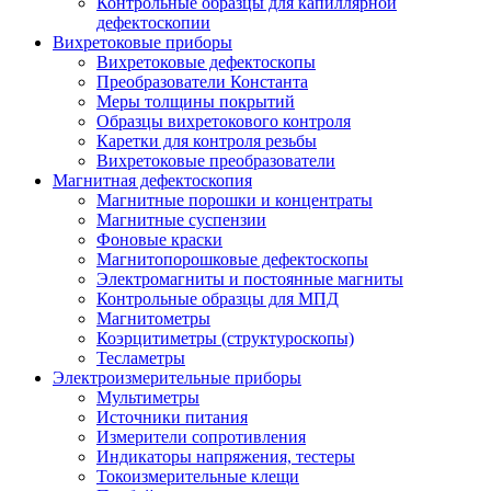
Контрольные образцы для капиллярной
дефектоскопии
Вихретоковые приборы
Вихретоковые дефектоскопы
Преобразователи Константа
Меры толщины покрытий
Образцы вихретокового контроля
Каретки для контроля резьбы
Вихретоковые преобразователи
Магнитная дефектоскопия
Магнитные порошки и концентраты
Магнитные суспензии
Фоновые краски
Магнитопорошковые дефектоскопы
Электромагниты и постоянные магниты
Контрольные образцы для МПД
Магнитометры
Коэрцитиметры (структуроскопы)
Тесламетры
Электроизмерительные приборы
Мультиметры
Источники питания
Измерители сопротивления
Индикаторы напряжения, тестеры
Токоизмерительные клещи