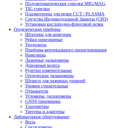
Полуавтоматические горелки MIG/MAG
TIG горелки
Плазмотроны для резки CUT / PLASMA
Средства Индивидуальной Защиты (СИЗ)
Установки кислородно-флюсовой резки
Геодезические приборы
Штативы для нивелира
Рейки нивелирные
Теодолиты
Приборы вертикального проектирования
Нивелиры
Лазерные дальномеры
Дорожные колеса
Рулетки измерительные
Оптические дальномеры
Штанги для лазерных уровней
Уровни строительные
Отражатель
Угломеры, уклономеры
GNSS приемники
Тахеометры
Трегеры и адаптеры
Лабораторное оборудование
Весы
Секундомеры