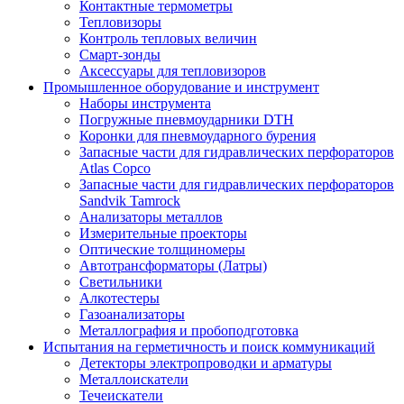
Контактные термометры
Тепловизоры
Контроль тепловых величин
Смарт-зонды
Аксессуары для тепловизоров
Промышленное оборудование и инструмент
Наборы инструмента
Погружные пневмоударники DTH
Коронки для пневмоударного бурения
Запасные части для гидравлических перфораторов
Atlas Copco
Запасные части для гидравлических перфораторов
Sandvik Tamrock
Анализаторы металлов
Измерительные проекторы
Оптические толщиномеры
Автотрансформаторы (Латры)
Светильники
Алкотестеры
Газоанализаторы
Металлография и пробоподготовка
Испытания на герметичность и поиск коммуникаций
Детекторы электропроводки и арматуры
Металлоискатели
Течеискатели