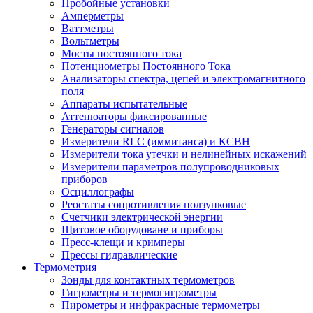
Пробойные установки
Амперметры
Ваттметры
Вольтметры
Мосты постоянного тока
Потенциометры Постоянного Тока
Анализаторы спектра, цепей и электромагнитного
поля
Аппараты испытательные
Аттенюаторы фиксированные
Генераторы сигналов
Измерители RLC (иммитанса) и КСВН
Измерители тока утечки и нелинейных искажений
Измерители параметров полупроводниковых
приборов
Осциллографы
Реостаты сопротивления ползунковые
Счетчики электрической энергии
Щитовое оборудоване и приборы
Пресс-клещи и кримперы
Прессы гидравлические
Термометрия
Зонды для контактных термометров
Гигрометры и термогигрометры
Пирометры и инфракрасные термометры