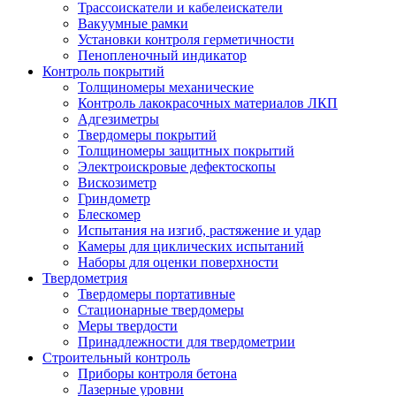
Трассоискатели и кабелеискатели
Вакуумные рамки
Установки контроля герметичности
Пенопленочный индикатор
Контроль покрытий
Толщиномеры механические
Контроль лакокрасочных материалов ЛКП
Адгезиметры
Твердомеры покрытий
Толщиномеры защитных покрытий
Электроискровые дефектоскопы
Вискозиметр
Гриндометр
Блескомер
Испытания на изгиб, растяжение и удар
Камеры для циклических испытаний
Наборы для оценки поверхности
Твердометрия
Твердомеры портативные
Стационарные твердомеры
Меры твердости
Принадлежности для твердометрии
Строительный контроль
Приборы контроля бетона
Лазерные уровни