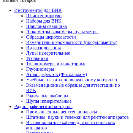
Каталог товаров
Инструменты для ВИК
Штангенциркули
Наборы для ВИК
Шаблоны сварщика
Люксметры, яркомеры, пульсметры
Образцы шероховатости
Измерители шероховатости (профилометры)
Видеоэндоскопы
Лупы измерительные
Угольники
Толщиномеры индикаторные
Глубиномеры
Атлас дефектов (Фотоальбом)
Учебные плакаты по визуальному контролю
Экзаменационные образцы для аттестации по
ВИК
Радиусные шаблоны
Щупы измерительные
Радиографический контроль
Промышленные рентген аппараты
Штативы, пауки и тележки для рентген аппаратов
Высоковольтные кабели для рентгеновских
аппаратов