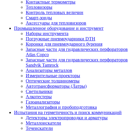
Контактные термометры
Тепловизоры
Контроль тепловых величин
Смарт-зонды
Аксессуары для тепловизоров
Промышленное оборудование и инструмент
Наборы инструмента
Погружные пневмоударники DTH
Коронки для пневмоударного бурения
Запасные части для гидравлических перфораторов
Atlas Copco
Запасные части для гидравлических перфораторов
Sandvik Tamrock
Анализаторы металлов
Измерительные проекторы
Оптические толщиномеры
Автотрансформаторы (Латры)
Светильники
Алкотестеры
Газоанализаторы
Металлография и пробоподготовка
Испытания на герметичность и поиск коммуникаций
Детекторы электропроводки и арматуры
Металлоискатели
Течеискатели