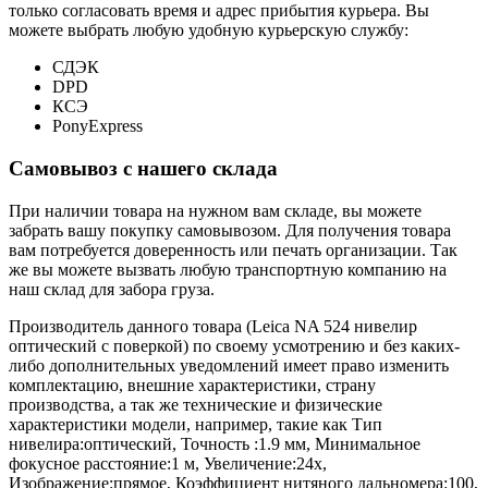
только согласовать время и адрес прибытия курьера. Вы
можете выбрать любую удобную курьерскую службу:
СДЭК
DPD
КСЭ
PonyExpress
Самовывоз с нашего склада
При наличии товара на нужном вам складе, вы можете
забрать вашу покупку самовывозом. Для получения товара
вам потребуется доверенность или печать организации. Так
же вы можете вызвать любую транспортную компанию на
наш склад для забора груза.
Производитель данного товара (Leica NA 524 нивелир
оптический с поверкой) по своему усмотрению и без каких-
либо дополнительных уведомлений имеет право изменить
комплектацию, внешние характеристики, страну
производства, а так же технические и физические
характеристики модели, например, такие как
Тип
нивелира:
оптический
,
Точность :
1.9 мм
,
Минимальное
фокусное расстояние:
1 м
,
Увеличение:
24x
,
Изображение:
прямое
,
Коэффициент нитяного дальномера:
100
,