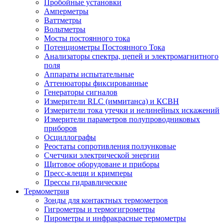
Пробойные установки
Амперметры
Ваттметры
Вольтметры
Мосты постоянного тока
Потенциометры Постоянного Тока
Анализаторы спектра, цепей и электромагнитного
поля
Аппараты испытательные
Аттенюаторы фиксированные
Генераторы сигналов
Измерители RLC (иммитанса) и КСВН
Измерители тока утечки и нелинейных искажений
Измерители параметров полупроводниковых
приборов
Осциллографы
Реостаты сопротивления ползунковые
Счетчики электрической энергии
Щитовое оборудоване и приборы
Пресс-клещи и кримперы
Прессы гидравлические
Термометрия
Зонды для контактных термометров
Гигрометры и термогигрометры
Пирометры и инфракрасные термометры