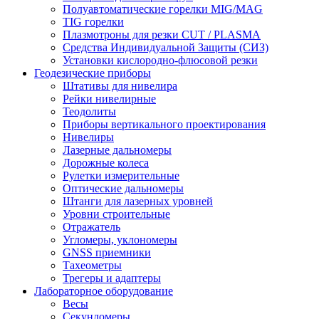
Полуавтоматические горелки MIG/MAG
TIG горелки
Плазмотроны для резки CUT / PLASMA
Средства Индивидуальной Защиты (СИЗ)
Установки кислородно-флюсовой резки
Геодезические приборы
Штативы для нивелира
Рейки нивелирные
Теодолиты
Приборы вертикального проектирования
Нивелиры
Лазерные дальномеры
Дорожные колеса
Рулетки измерительные
Оптические дальномеры
Штанги для лазерных уровней
Уровни строительные
Отражатель
Угломеры, уклономеры
GNSS приемники
Тахеометры
Трегеры и адаптеры
Лабораторное оборудование
Весы
Секундомеры