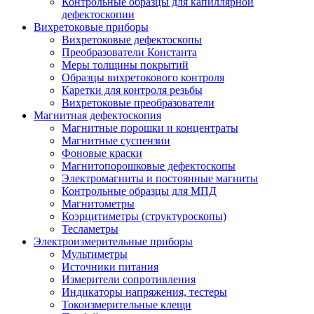
Контрольные образцы для капиллярной
дефектоскопии
Вихретоковые приборы
Вихретоковые дефектоскопы
Преобразователи Константа
Меры толщины покрытий
Образцы вихретокового контроля
Каретки для контроля резьбы
Вихретоковые преобразователи
Магнитная дефектоскопия
Магнитные порошки и концентраты
Магнитные суспензии
Фоновые краски
Магнитопорошковые дефектоскопы
Электромагниты и постоянные магниты
Контрольные образцы для МПД
Магнитометры
Коэрцитиметры (структуроскопы)
Тесламетры
Электроизмерительные приборы
Мультиметры
Источники питания
Измерители сопротивления
Индикаторы напряжения, тестеры
Токоизмерительные клещи