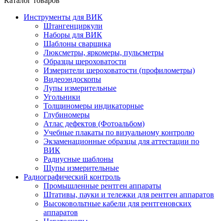
Каталог товаров
Инструменты для ВИК
Штангенциркули
Наборы для ВИК
Шаблоны сварщика
Люксметры, яркомеры, пульсметры
Образцы шероховатости
Измерители шероховатости (профилометры)
Видеоэндоскопы
Лупы измерительные
Угольники
Толщиномеры индикаторные
Глубиномеры
Атлас дефектов (Фотоальбом)
Учебные плакаты по визуальному контролю
Экзаменационные образцы для аттестации по
ВИК
Радиусные шаблоны
Щупы измерительные
Радиографический контроль
Промышленные рентген аппараты
Штативы, пауки и тележки для рентген аппаратов
Высоковольтные кабели для рентгеновских
аппаратов