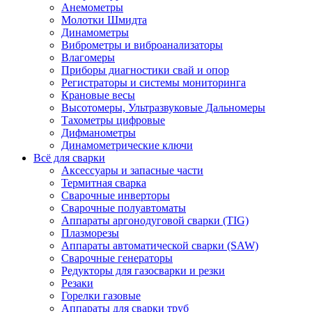
Анемометры
Молотки Шмидта
Динамометры
Виброметры и виброанализаторы
Влагомеры
Приборы диагностики свай и опор
Регистраторы и системы мониторинга
Крановые весы
Высотомеры, Ультразвуковые Дальномеры
Тахометры цифровые
Дифманометры
Динамометрические ключи
Всё для сварки
Аксессуары и запасные части
Термитная сварка
Сварочные инверторы
Сварочные полуавтоматы
Аппараты аргонодуговой сварки (TIG)
Плазморезы
Аппараты автоматической сварки (SAW)
Сварочные генераторы
Редукторы для газосварки и резки
Резаки
Горелки газовые
Аппараты для сварки труб