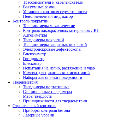
Трассоискатели и кабелеискатели
Вакуумные рамки
Установки контроля герметичности
Пенопленочный индикатор
Контроль покрытий
Толщиномеры механические
Контроль лакокрасочных материалов ЛКП
Адгезиметры
Твердомеры покрытий
Толщиномеры защитных покрытий
Электроискровые дефектоскопы
Вискозиметр
Гриндометр
Блескомер
Испытания на изгиб, растяжение и удар
Камеры для циклических испытаний
Наборы для оценки поверхности
Твердометрия
Твердомеры портативные
Стационарные твердомеры
Меры твердости
Принадлежности для твердометрии
Строительный контроль
Приборы контроля бетона
Лазерные уровни