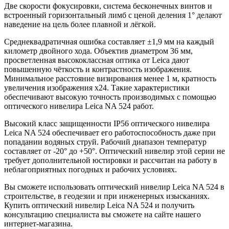
Две скорости фокусировки, система бесконечных винтов и
встроенный горизонтальный лимб с ценой деления 1° делают
наведение на цель более плавной и лёгкой.
Среднеквадратичная ошибка составляет ±1,9 мм на каждый
километр двойного хода. Объектив диаметром 36 мм,
просветленная высококлассная оптика от Leica дают
повышенную чёткость и контрастность изображения.
Минимальное расстояние визирования менее 1 м, кратность
увеличения изображения х24. Такие характеристики
обеспечивают высокую точность производимых с помощью
оптического нивелира Leica NA 524 работ.
Высокий класс защищенности IP56 оптического нивелира
Leica NA 524 обеспечивает его работоспособность даже при
попадании водяных струй. Рабочий диапазон температур
составляет от -20° до +50°.
Оптический нивелир
этой серии не
требует дополнительной юстировки и рассчитан на работу в
неблагоприятных погодных и рабочих условиях.
Вы сможете использовать оптический нивелир Leica NA 524 в
строительстве, в геодезии и при инженерных изысканиях.
Купить оптический нивелир Leica NA 524 и получить
консультацию специалиста вы сможете на сайте нашего
интернет-магазина.