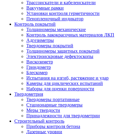
Трассоискатели и кабелеискатели
Вакуумные рамки
Установки контроля герметичности
Пенопленочный индикатор
Контроль покрытий
Толщиномеры механические
Контроль лакокрасочных материалов ЛКП
Адгезиметры
Твердомеры покрытий
Толщиномеры защитных покрытий
Электроискровые дефектоскопы
Вискозиметр
Гриндометр
Блескомер
Испытания на изгиб, растяжение и удар
Камеры для циклических испытаний
Наборы для оценки поверхности
Твердометрия
Твердомеры портативные
Стационарные твердомеры
Меры твердости
Принадлежности для твердометрии
Строительный контроль
Приборы контроля бетона
Лазерные уровни