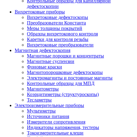
Контрольные образцы для капиллярной
дефектоскопии
Вихретоковые приборы
Вихретоковые дефектоскопы
Преобразователи Константа
Меры толщины покрытий
Образцы вихретокового контроля
Каретки для контроля резьбы
Вихретоковые преобразователи
Магнитная дефектоскопия
Магнитные порошки и концентраты
Магнитные суспензии
Фоновые краски
Магнитопорошковые дефектоскопы
Электромагниты и постоянные магниты
Контрольные образцы для МПД
Магнитометры
Коэрцитиметры (структуроскопы)
Тесламетры
Электроизмерительные приборы
Мультиметры
Источники питания
Измерители сопротивления
Индикаторы напряжения, тестеры
Токоизмерительные клещи