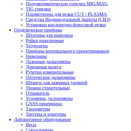
Полуавтоматические горелки MIG/MAG
TIG горелки
Плазмотроны для резки CUT / PLASMA
Средства Индивидуальной Защиты (СИЗ)
Установки кислородно-флюсовой резки
Геодезические приборы
Штативы для нивелира
Рейки нивелирные
Теодолиты
Приборы вертикального проектирования
Нивелиры
Лазерные дальномеры
Дорожные колеса
Рулетки измерительные
Оптические дальномеры
Штанги для лазерных уровней
Уровни строительные
Отражатель
Угломеры, уклономеры
GNSS приемники
Тахеометры
Трегеры и адаптеры
Лабораторное оборудование
Весы
Секундомеры