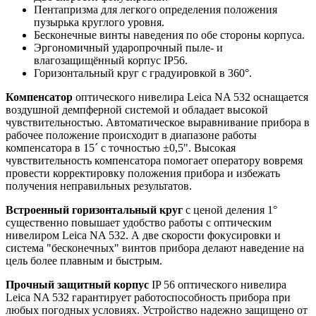
Пентапризма для легкого определения положения
пузырька круглого уровня.
Бесконечные винты наведения по обе стороны корпуса.
Эргономичный ударопрочный пыле- и
влагозащищённый корпус IP56.
Горизонтальный круг с градуировкой в 360°.
Компенсатор
оптического нивелира Leica NA 532 оснащается
воздушной демпферной системой и обладает высокой
чувствительностью. Автоматическое выравнивание прибора в
рабочее положение происходит в диапазоне работы
компенсатора в 15´ с точностью ±0,5". Высокая
чувствительность компенсатора помогает оператору вовремя
провести корректировку положения прибора и избежать
получения неправильных результатов.
Встроенный горизонтальный круг
с ценой деления 1°
существенно повышает удобство работы с оптическим
нивелиром Leica NA 532. А две скорости фокусировки и
система "бесконечных" винтов прибора делают наведение на
цель более плавным и быстрым.
Прочный защитный корпус
IP 56 оптического нивелира
Leica NA 532 гарантирует работоспособность прибора при
любых погодных условиях. Устройство надежно защищено от