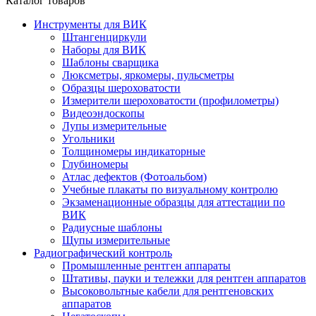
Каталог товаров
Инструменты для ВИК
Штангенциркули
Наборы для ВИК
Шаблоны сварщика
Люксметры, яркомеры, пульсметры
Образцы шероховатости
Измерители шероховатости (профилометры)
Видеоэндоскопы
Лупы измерительные
Угольники
Толщиномеры индикаторные
Глубиномеры
Атлас дефектов (Фотоальбом)
Учебные плакаты по визуальному контролю
Экзаменационные образцы для аттестации по
ВИК
Радиусные шаблоны
Щупы измерительные
Радиографический контроль
Промышленные рентген аппараты
Штативы, пауки и тележки для рентген аппаратов
Высоковольтные кабели для рентгеновских
аппаратов