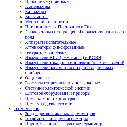
Пробойные установки
Амперметры
Ваттметры
Вольтметры
Мосты постоянного тока
Потенциометры Постоянного Тока
Анализаторы спектра, цепей и электромагнитного
поля
Аппараты испытательные
Аттенюаторы фиксированные
Генераторы сигналов
Измерители RLC (иммитанса) и КСВН
Измерители тока утечки и нелинейных искажений
Измерители параметров полупроводниковых
приборов
Осциллографы
Реостаты сопротивления ползунковые
Счетчики электрической энергии
Щитовое оборудоване и приборы
Пресс-клещи и кримперы
Прессы гидравлические
Термометрия
Зонды для контактных термометров
Гигрометры и термогигрометры
Пирометры и инфракрасные термометры