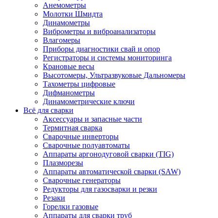
Анемометры
Молотки Шмидта
Динамометры
Виброметры и виброанализаторы
Влагомеры
Приборы диагностики свай и опор
Регистраторы и системы мониторинга
Крановые весы
Высотомеры, Ультразвуковые Дальномеры
Тахометры цифровые
Дифманометры
Динамометрические ключи
Всё для сварки
Аксессуары и запасные части
Термитная сварка
Сварочные инверторы
Сварочные полуавтоматы
Аппараты аргонодуговой сварки (TIG)
Плазморезы
Аппараты автоматической сварки (SAW)
Сварочные генераторы
Редукторы для газосварки и резки
Резаки
Горелки газовые
Аппараты для сварки труб