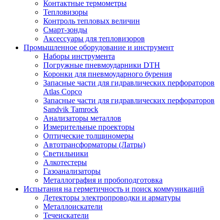
Контактные термометры
Тепловизоры
Контроль тепловых величин
Смарт-зонды
Аксессуары для тепловизоров
Промышленное оборудование и инструмент
Наборы инструмента
Погружные пневмоударники DTH
Коронки для пневмоударного бурения
Запасные части для гидравлических перфораторов
Atlas Copco
Запасные части для гидравлических перфораторов
Sandvik Tamrock
Анализаторы металлов
Измерительные проекторы
Оптические толщиномеры
Автотрансформаторы (Латры)
Светильники
Алкотестеры
Газоанализаторы
Металлография и пробоподготовка
Испытания на герметичность и поиск коммуникаций
Детекторы электропроводки и арматуры
Металлоискатели
Течеискатели