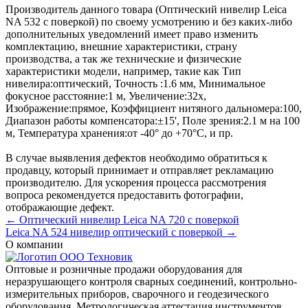
Производитель данного товара (Оптический нивелир Leica
NA 532 с поверкой) по своему усмотрению и без каких-либо
дополнительных уведомлений имеет право изменить
комплектацию, внешние характеристики, страну
производства, а так же технические и физические
характеристики модели, например, такие как
Тип
нивелира:
оптический
,
Точность :
1.6 мм
,
Минимальное
фокусное расстояние:
1 м
,
Увеличение:
32x
,
Изображение:
прямое
,
Коэффициент нитяного дальномера:
100
,
Диапазон работы компенсатора:
±15'
,
Поле зрения:
2.1 м на 100
м
,
Температура хранения:
от -40° до +70°С
, и пр.
В случае выявления дефектов необходимо обратиться к
продавцу, который принимает и отправляет рекламацию
производителю. Для ускорения процесса рассмотрения
вопроса рекомендуется предоставить фотографии,
отображающие дефект.
← Оптический нивелир Leica NA 720 с поверкой
Leica NA 524 нивелир оптический с поверкой →
О компании
Оптовые и розничные продажи оборудования для
неразрушающего контроля сварных соединений, контрольно-
измерительных приборов, сварочного и геодезического
оборудования. Метрологическая аттестация инструментов