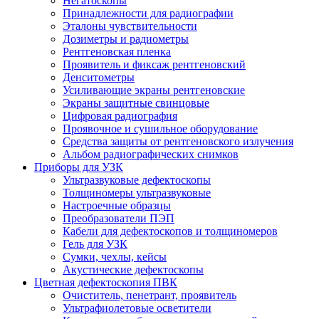
Негатоскопы
Принадлежности для радиографии
Эталоны чувствительности
Дозиметры и радиометры
Рентгеновская пленка
Проявитель и фиксаж рентгеновский
Денситометры
Усиливающие экраны рентгеновские
Экраны защитные свинцовые
Цифровая радиография
Проявочное и сушильное оборудование
Средства защиты от рентгеновского излучения
Альбом радиографических снимков
Приборы для УЗК
Ультразвуковые дефектоскопы
Толщиномеры ультразвуковые
Настроечные образцы
Преобразователи ПЭП
Кабели для дефектоскопов и толщиномеров
Гель для УЗК
Сумки, чехлы, кейсы
Акустические дефектоскопы
Цветная дефектоскопия ПВК
Очиститель, пенетрант, проявитель
Ультрафиолетовые осветители