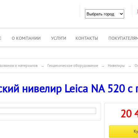
О КОМПАНИИ
УСЛУГИ
КОНТАКТЫ
ПОКУПАТЕЛЯ
дования и материалов
→
Геодезическое оборудование
→
Нивелиры
→
О
кий нивелир Leica NA 520 с
20 