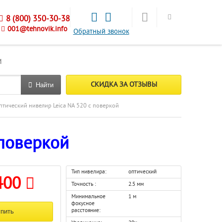
8 (800) 350-30-38
001@tehnovik.info
Обратный звонок
М
СКИДКА ЗА ОТЗЫВЫ
Найти
птический нивелир Leica NA 520 с поверкой
 поверкой
Тип нивелира:
оптический
400
Точность :
2.5 мм
Минимальное
1 м
фокусное
расстояние: