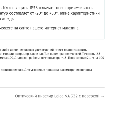
в. Класс защиты IP56 означает невосприимчивость
р составляет от -20° до +50°. Такие характеристики
в дождь.
можете на сайте нашего интернет-магазина.
ких-либо дополнительных уведомлений имеет право изменить
и модели, например, такие как
Тип нивелира:
оптический
,
Точность :
2.5
мера:
100
,
Диапазон работы компенсатора:
±15'
,
Поле зрения:
2.1 м на 100
 производителю. Для ускорения процесса рассмотрения вопроса
Оптический нивелир Leica NA 332 с поверкой →