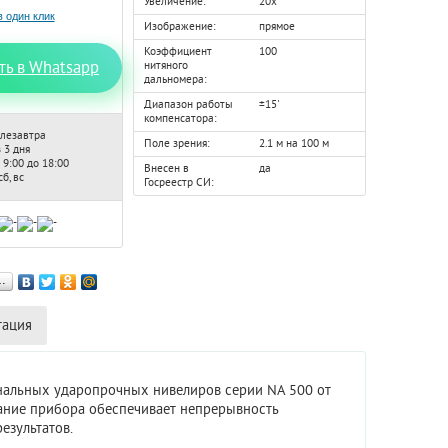
Увеличение:
20x
Изображение:
прямое
Коэффициент
100
ть в Whatsapp
нитяного
дальномера:
Диапазон работы
±15'
компенсатора:
лезавтра
Поле зрения:
2.1 м на 100 м
 3 дня
 9:00 до 18:00
Внесен в
да
б, вс
Госреестр СИ:
…
тация
ональных ударопрочных нивелиров серии NA 500 от
ание прибора обеспечивает непрерывность
езультатов.