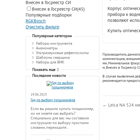
Внесен в Госреестр СИ
Корпус оптичес
Внесен в Госреестр СИ
(45)
прибора к водн
Популярные подборки
позволяют испо
RGK
Bosch
Очистить фильтр
Купить оптическ
Популярные категории
Наборы инструмента
Анемометры
Ультразвуковые дефектоскопы
Производитель данного
Шаблоны сварщика
комплектацию, внешние 
Наборы для ВИК
мм
,
Минимальное фокусн
м
,
Внесен в Госреестр С
Показать еще
Последние новости
В случае выявления де
рекомендуется предост
19.06.2023
Гид по выбору толщиномера
← Leica NA 524 н
Если вы решили купить толщиномер,
но не знаете как выбрать?
Специально для вас мы составили
инструкцию по выбору простыми
словами, переходите...