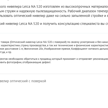
кого нивелира Leica NA 520 изготовлен из высокопрочных материало
ым струям и надежную пылезащищенность. Рабочий диапазон температу
льзовать
оптический нивелир
даже на сильно запыленной стройке и 
ий нивелир Leica NA 520 и получить консультацию специалиста вы с
 товара (Оптический нивелир Leica NA 520 с поверкой) по своему усмотрению и без ка
характеристики, страну производства, а так же технические и физические характеристик
ое расстояние:
1 м
,
Увеличение:
20x
,
Изображение:
прямое
,
Коэффициент нитяного дально
И:
да
, и пр.
фектов необходимо обратиться к продавцу, который принимает и отправляет рекламацию
авить фотографии, отображающие дефект.
ивелир оптический с поверкой