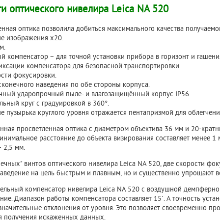
и оптического нивелира Leica NA 520
нная оптика позволила добиться максимального качества получаемо
ие изображения х20.
м.
 компенсатор – для точной установки прибора в горизонт и гашени
иксации компенсатора для безопасной транспортировки.
ости фокусировки.
конечного наведения по обе стороны корпуса.
чный ударопрочный пыле- и влагозащищённый корпус IP56.
льный круг с градуировкой в 360°.
 пузырька круглого уровня отражается пентапризмой для облегчени
нная просветленная оптика с диаметром объектива 36 мм и 20-крат
инимальное расстояние до объекта визирования составляет менее 1 
 2,5 мм.
ечных" винтов оптического нивелира Leica NA 520, две скорости фо
наведение на цель быстрым и плавным, но и существенно упрощают в
ельный компенсатор нивелира Leica NA 520 с воздушной демпферно
ие. Диапазон работы компенсатора составляет 15´. А точность устан
езначительные отклонения от уровня. Это позволяет своевременно пр
 получения искаженных данных.