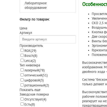
Лабораторное
Особенност
оборудование
Просветле
Увеличен
Фильтр по товарам:
СКО 2,5 м
Воздушный
Цена
Кнопка ф
Артикул
Две скор
Винты бес
Эргономи
Производитель
Горизонта
RGK
(29)
Положение
Bosch
(8)
Leica
(2)
Высококачестве
Тип нивелира
изображения. М
лазерный
(78)
двойного хода –
оптический
(51)
Система "бескон
цифровой
(3)
только делают 
ротационный
(2)
Показать еще
Высокочувствит
Заводская поверка
рабочее положен
Отсутствует
(4)
реагирует на н
Есть
(8)
предотвращения