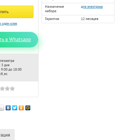
Назначение
для электрика
набора:
Гарантия:
12 месяцев
ть в Whatsapp
лезавтра
 3 дня
 9:00 до 18:00
б, вс
…
тация