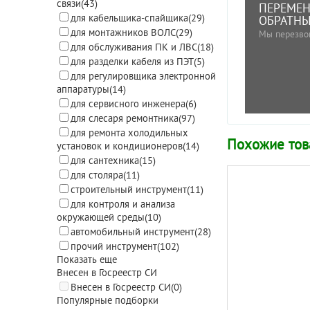
связи
(43)
ПЕРЕМЕН
для кабельщика-спайщика
(29)
ОБРАТНЫ
для монтажников ВОЛС
(29)
Мы перезво
для обслуживания ПК и ЛВС
(18)
для разделки кабеля из ПЭТ
(5)
для регулировщика электронной
аппаратуры
(14)
для сервисного инженера
(6)
для слесаря ремонтника
(97)
для ремонта холодильных
Похожие то
установок и кондиционеров
(14)
для сантехника
(15)
для столяра
(11)
строительный инструмент
(11)
для контроля и анализа
окружающей среды
(10)
автомобильный инструмент
(28)
прочий инструмент
(102)
Показать еще
Внесен в Госреестр СИ
Внесен в Госреестр СИ
(0)
Популярные подборки