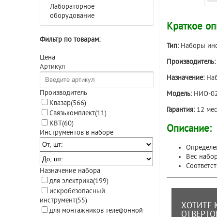
Лабораторное
оборудование
Краткое оп
Фильтр по товарам:
Тип:
Наборы ин
Цена
Производитель
Артикул
Назначение:
Наб
Производитель
Модель:
НИО-0
Квазар
(566)
Гарантия:
12 мес
Связькомплект
(11)
КВТ
(60)
Описание:
Инструментов в наборе
Определе
Вес набор
Соответст
Назначение набора
для электрика
(199)
искробезопасный
инструмент
(55)
ХОТИТЕ 
для монтажников телефонной
ОТВЕРТО