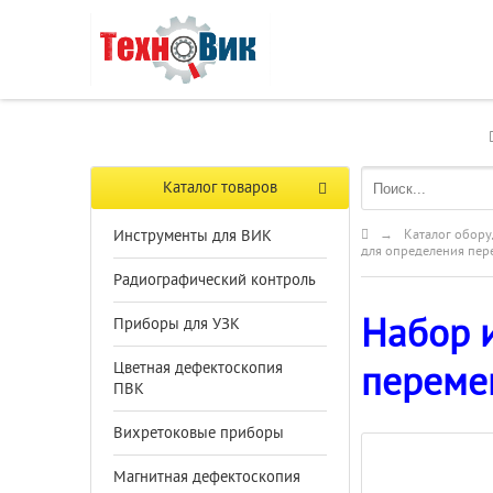
Каталог товаров
Инструменты для ВИК
→
Каталог обору
для определения пе
Радиографический контроль
Набор и
Приборы для УЗК
Цветная дефектоскопия
переме
ПВК
Вихретоковые приборы
Магнитная дефектоскопия