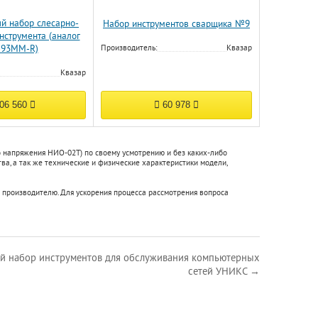
й набор слесарно-
Набор инструментов сварщика №9
нструмента (аналог
-93MM-R)
Производитель:
Квазар
Квазар
06 560
60 978
о напряжения НИО-02Т) по своему усмотрению и без каких-либо
а, а так же технические и физические характеристики модели,
 производителю. Для ускорения процесса рассмотрения вопроса
й набор инструментов для обслуживания компьютерных
сетей УНИКС →