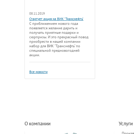
08.11.2019
Стартует акция на ВИК "Транснефть"
С приближением нового года
появляется желание дарить и
получать приятные подарки и
сюрпризы. И это прекрасный повод
приобрести в нашей компании
набор для ВИК "Транснефть" по
специальной предновогодней
акции.
Все новости
О компании
Услуги
Произв