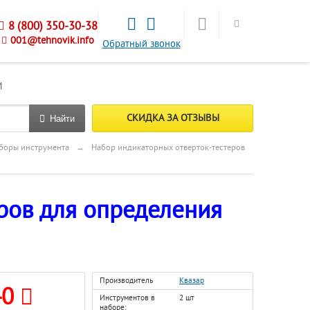
8 (800) 350-30-38
001@tehnovik.info
Обратный звонок
М
СКИДКА ЗА ОТЗЫВЫ
Найти
боры инструмента
→
Набор индикаторных отверток-тестеров
ров для определения
Производитель
Квазар
40
Инструментов в
2 шт
наборе: