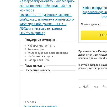
Квазар
электромонтажный
слесарно-
монтажный
искробезопасный
для
Набор инструмен
монтёров
видеонаблюдени
связи
автоинструмент
кабельщика-
сис
спайщика
для монтажа оптического
кабеля
для обслуживания ПК и
Производитель:
ЛВС
для слесаря сантехника
Очистить фильтр
15 
Популярные категории
Наборы инструмента
Анемометры
Производитель (Квазар
Ультразвуковые дефектоскопы
дополнительных уведомл
Шаблоны сварщика
например, такие как
Инс
Наборы для ВИК
В случае выявления де
Показать еще
рекомендуется предост
Последние новости
← Набор искробез
19.06.2023
Гид по выбору толщиномера