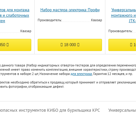
тов для монтажа
Набор мастера-электрика Профи
Универсальны
я и слаботочных
монтажного и
Производитель:
Квазар
тем
JTK
Квазар
Производитель:
350
18 000
1
) данного товара (Набор индикаторных отверток-тестеров для определения переменног
ений имеет право изменить комплектацию, внешние характеристики, страну производств
трументов в наборе:
2 шт
,
Назначение набора:
для электрика
,
Гарантия:
12 месяцев
, и пр.
фектов необходимо обратиться к продавцу, который принимает и отправляет рекламацию
авить фотографии, отображающие дефект.
опасных инструментов КИБО для бурильщика КРС
Универсальны