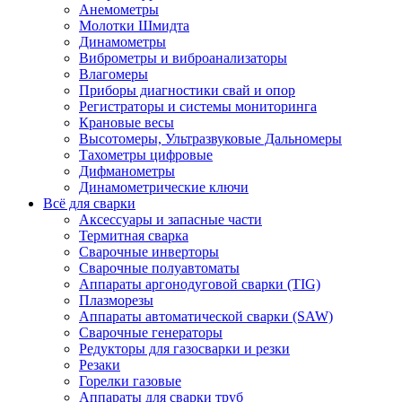
Анемометры
Молотки Шмидта
Динамометры
Виброметры и виброанализаторы
Влагомеры
Приборы диагностики свай и опор
Регистраторы и системы мониторинга
Крановые весы
Высотомеры, Ультразвуковые Дальномеры
Тахометры цифровые
Дифманометры
Динамометрические ключи
Всё для сварки
Аксессуары и запасные части
Термитная сварка
Сварочные инверторы
Сварочные полуавтоматы
Аппараты аргонодуговой сварки (TIG)
Плазморезы
Аппараты автоматической сварки (SAW)
Сварочные генераторы
Редукторы для газосварки и резки
Резаки
Горелки газовые
Аппараты для сварки труб