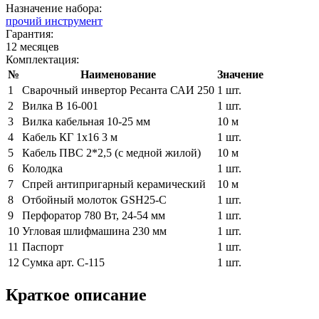
Назначение набора:
прочий инструмент
Гарантия:
12 месяцев
Комплектация:
№
Наименование
Значение
1
Сварочный инвертор Ресанта САИ 250
1 шт.
2
Вилка В 16-001
1 шт.
3
Вилка кабельная 10-25 мм
10 м
4
Кабель КГ 1х16 3 м
1 шт.
5
Кабель ПВС 2*2,5 (с медной жилой)
10 м
6
Колодка
1 шт.
7
Спрей антипригарный керамический
10 м
8
Отбойный молоток GSH25-C
1 шт.
9
Перфоратор 780 Вт, 24-54 мм
1 шт.
10
Угловая шлифмашина 230 мм
1 шт.
11
Паспорт
1 шт.
12
Сумка арт. С-115
1 шт.
Краткое описание