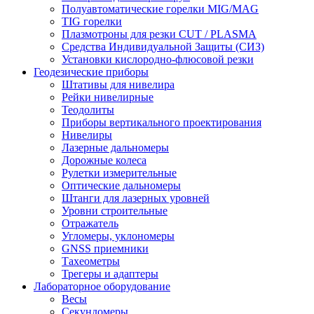
Полуавтоматические горелки MIG/MAG
TIG горелки
Плазмотроны для резки CUT / PLASMA
Средства Индивидуальной Защиты (СИЗ)
Установки кислородно-флюсовой резки
Геодезические приборы
Штативы для нивелира
Рейки нивелирные
Теодолиты
Приборы вертикального проектирования
Нивелиры
Лазерные дальномеры
Дорожные колеса
Рулетки измерительные
Оптические дальномеры
Штанги для лазерных уровней
Уровни строительные
Отражатель
Угломеры, уклономеры
GNSS приемники
Тахеометры
Трегеры и адаптеры
Лабораторное оборудование
Весы
Секундомеры