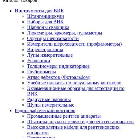
Каталог товаров
Инструменты для ВИК
Штангенциркули
Наборы для ВИК
Шаблоны сварщика
Люксметры, яркомеры, пульсметры
Образцы шероховатости
Измерители шероховатости (профилометры)
Видеоэндоскопы
Лупы измерительные
Угольники
Толщиномеры индикаторные
Глубиномеры
Атлас дефектов (Фотоальбом)
Учебные плакаты по визуальному контролю
Экзаменационные образцы для аттестации по
ВИК
Радиусные шаблоны
Щупы измерительные
Радиографический контроль
Промышленные рентген аппараты
Штативы, пауки и тележки для рентген аппаратов
Высоковольтные кабели для рентгеновских
аппаратов