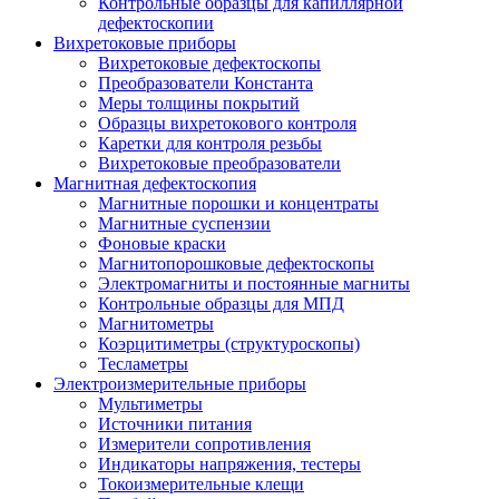
Контрольные образцы для капиллярной
дефектоскопии
Вихретоковые приборы
Вихретоковые дефектоскопы
Преобразователи Константа
Меры толщины покрытий
Образцы вихретокового контроля
Каретки для контроля резьбы
Вихретоковые преобразователи
Магнитная дефектоскопия
Магнитные порошки и концентраты
Магнитные суспензии
Фоновые краски
Магнитопорошковые дефектоскопы
Электромагниты и постоянные магниты
Контрольные образцы для МПД
Магнитометры
Коэрцитиметры (структуроскопы)
Тесламетры
Электроизмерительные приборы
Мультиметры
Источники питания
Измерители сопротивления
Индикаторы напряжения, тестеры
Токоизмерительные клещи