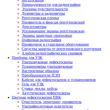
Негатоскопы
Принадлежности для радиографии
Эталоны чувствительности
Дозиметры и радиометры
Рентгеновская пленка
Проявитель и фиксаж рентгеновский
Денситометры
Усиливающие экраны рентгеновские
Экраны защитные свинцовые
Цифровая радиография
Проявочное и сушильное оборудование
Средства защиты от рентгеновского излучения
Альбом радиографических снимков
Приборы для УЗК
Ультразвуковые дефектоскопы
Толщиномеры ультразвуковые
Настроечные образцы
Преобразователи ПЭП
Кабели для дефектоскопов и толщиномеров
Гель для УЗК
Сумки, чехлы, кейсы
Акустические дефектоскопы
Цветная дефектоскопия ПВК
Очиститель, пенетрант, проявитель
Ультрафиолетовые осветители