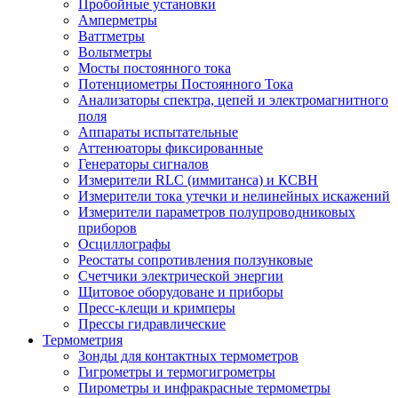
Пробойные установки
Амперметры
Ваттметры
Вольтметры
Мосты постоянного тока
Потенциометры Постоянного Тока
Анализаторы спектра, цепей и электромагнитного
поля
Аппараты испытательные
Аттенюаторы фиксированные
Генераторы сигналов
Измерители RLC (иммитанса) и КСВН
Измерители тока утечки и нелинейных искажений
Измерители параметров полупроводниковых
приборов
Осциллографы
Реостаты сопротивления ползунковые
Счетчики электрической энергии
Щитовое оборудоване и приборы
Пресс-клещи и кримперы
Прессы гидравлические
Термометрия
Зонды для контактных термометров
Гигрометры и термогигрометры
Пирометры и инфракрасные термометры