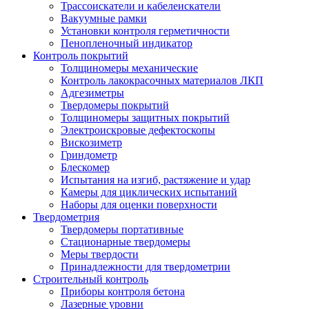
Трассоискатели и кабелеискатели
Вакуумные рамки
Установки контроля герметичности
Пенопленочный индикатор
Контроль покрытий
Толщиномеры механические
Контроль лакокрасочных материалов ЛКП
Адгезиметры
Твердомеры покрытий
Толщиномеры защитных покрытий
Электроискровые дефектоскопы
Вискозиметр
Гриндометр
Блескомер
Испытания на изгиб, растяжение и удар
Камеры для циклических испытаний
Наборы для оценки поверхности
Твердометрия
Твердомеры портативные
Стационарные твердомеры
Меры твердости
Принадлежности для твердометрии
Строительный контроль
Приборы контроля бетона
Лазерные уровни