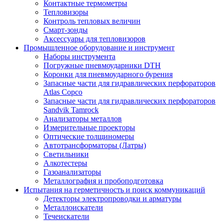
Контактные термометры
Тепловизоры
Контроль тепловых величин
Смарт-зонды
Аксессуары для тепловизоров
Промышленное оборудование и инструмент
Наборы инструмента
Погружные пневмоударники DTH
Коронки для пневмоударного бурения
Запасные части для гидравлических перфораторов
Atlas Copco
Запасные части для гидравлических перфораторов
Sandvik Tamrock
Анализаторы металлов
Измерительные проекторы
Оптические толщиномеры
Автотрансформаторы (Латры)
Светильники
Алкотестеры
Газоанализаторы
Металлография и пробоподготовка
Испытания на герметичность и поиск коммуникаций
Детекторы электропроводки и арматуры
Металлоискатели
Течеискатели