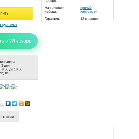
наборе:
Назначение
прочий
набора:
инструмент
Гарантия:
12 месяцев
ть в Whatsapp
слезавтра
 3 дня
 9:00 до 18:00
сб, вс
…
ктация