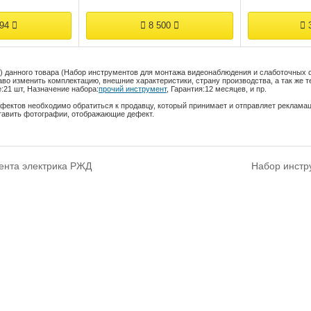
694
8 500
3
) данного товара (Набор инструментов для монтажа видеонаблюдения и слаботочных 
во изменить комплектацию, внешние характеристики, страну производства, а так же т
:
21 шт
,
Назначение набора:
прочий инструмент
,
Гарантия:
12 месяцев
, и пр.
фектов необходимо обратиться к продавцу, который принимает и отправляет реклама
тавить фотографии, отображающие дефект.
ента электрика РЖД
Набор инстр