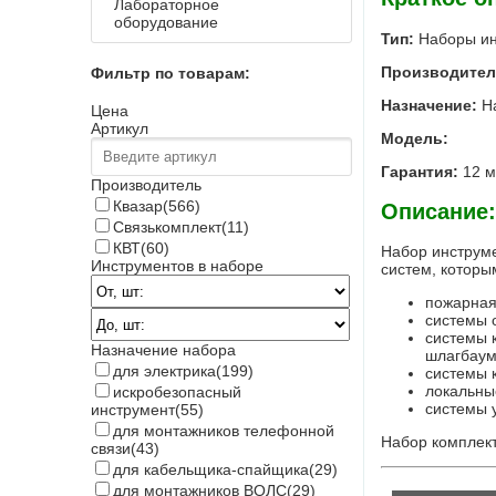
Лабораторное
оборудование
Тип:
Наборы ин
Производите
Фильтр по товарам:
Назначение:
Н
Цена
Артикул
Модель:
Гарантия:
12 м
Производитель
Квазар
(566)
Описание:
Связькомплект
(11)
КВТ
(60)
Набор инструм
Инструментов в наборе
систем, которы
пожарная
системы 
системы 
Назначение набора
шлагбаум
для электрика
(199)
системы 
локальны
искробезопасный
системы у
инструмент
(55)
для монтажников телефонной
Набор комплект
связи
(43)
для кабельщика-спайщика
(29)
для монтажников ВОЛС
(29)