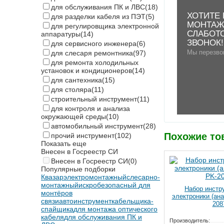
для обслуживания ПК и ЛВС
(18)
ХОТИТЕ
для разделки кабеля из ПЭТ
(5)
МОНТАЖ
для регулировщика электронной
СЛАБОТ
аппаратуры
(14)
ЗВОНОК!
для сервисного инженера
(6)
Мы перезво
для слесаря ремонтника
(97)
для ремонта холодильных
установок и кондиционеров
(14)
для сантехника
(15)
для столяра
(11)
строительный инструмент
(11)
для контроля и анализа
окружающей среды
(10)
автомобильный инструмент
(28)
Похожие то
прочий инструмент
(102)
Показать еще
Внесен в Госреестр СИ
Внесен в Госреестр СИ
(0)
Популярные подборки
Квазар
электромонтажный
слесарно-
монтажный
искробезопасный
для
Набор инстр
монтёров
электроники (ан
связи
автоинструмент
кабельщика-
208
спайщика
для монтажа оптического
кабеля
для обслуживания ПК и
Производитель: