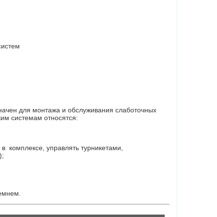
систем
начен для монтажа и обслуживания слаботочных
ким системам относятся:
 в комплексе, управлять турникетами,
);
емнем.