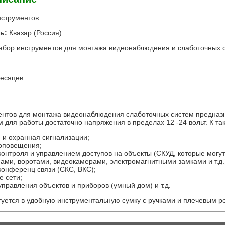
струментов
ль:
Квазар (Россия)
абор инструментов для монтажа видеонаблюдения и слаботочных 
есяцев
ентов для монтажа видеонаблюдения слаботочных систем предназ
м для работы достаточно напряжения в пределах 12 -24 вольт. К та
 и охранная сигнализации;
оповещения;
контроля и управлением доступов на объекты (СКУД, которые могут
ами, воротами, видеокамерами, электромагнитными замками и т.д.
конференц связи (СКС, ВКС);
е сети;
правления объектов и приборов (умный дом) и т.д.
уется в удобную инструментальную сумку с ручками и плечевым р