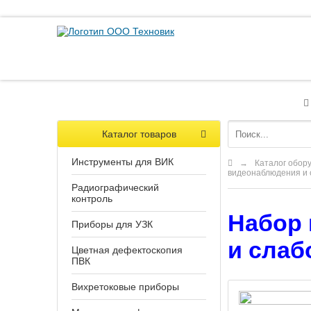
Каталог товаров
Инструменты для ВИК
→
Каталог обор
видеонаблюдения и 
Радиографический
контроль
Набор 
Приборы для УЗК
и слаб
Цветная дефектоскопия
ПВК
Вихретоковые приборы