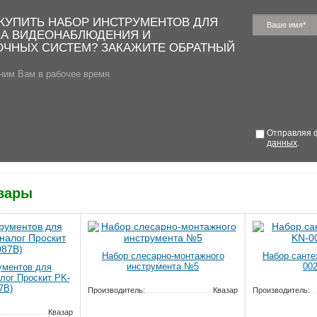
 КУПИТЬ НАБОР ИНСТРУМЕНТОВ ДЛЯ
А ВИДЕОНАБЛЮДЕНИЯ И
ОЧНЫХ СИСТЕМ? ЗАКАЖИТЕ ОБРАТНЫЙ
ним Вам в рабочее время
Отправляя ф
данных
.
вары
Набор слесарно-монтажного
Набор санте
инструмента №5
00
ументов для
алог Проскит PK-
7В)
Производитель:
Квазар
Производитель:
Квазар