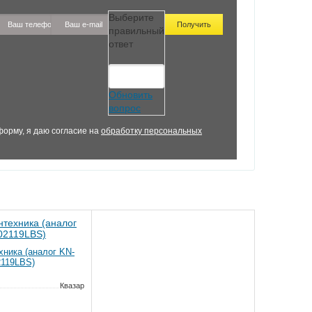
Выберите
правильный
ответ
Обновить
вопрос
орму, я даю согласие на
обработку персональных
хника (аналог KN-
2119LBS)
Квазар