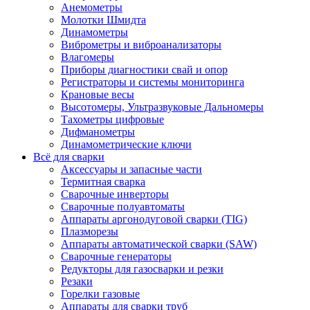
Анемометры
Молотки Шмидта
Динамометры
Виброметры и виброанализаторы
Влагомеры
Приборы диагностики свай и опор
Регистраторы и системы мониторинга
Крановые весы
Высотомеры, Ультразвуковые Дальномеры
Тахометры цифровые
Дифманометры
Динамометрические ключи
Всё для сварки
Аксессуары и запасные части
Термитная сварка
Сварочные инверторы
Сварочные полуавтоматы
Аппараты аргонодуговой сварки (TIG)
Плазморезы
Аппараты автоматической сварки (SAW)
Сварочные генераторы
Редукторы для газосварки и резки
Резаки
Горелки газовые
Аппараты для сварки труб