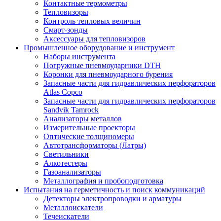
Контактные термометры
Тепловизоры
Контроль тепловых величин
Смарт-зонды
Аксессуары для тепловизоров
Промышленное оборудование и инструмент
Наборы инструмента
Погружные пневмоударники DTH
Коронки для пневмоударного бурения
Запасные части для гидравлических перфораторов
Atlas Copco
Запасные части для гидравлических перфораторов
Sandvik Tamrock
Анализаторы металлов
Измерительные проекторы
Оптические толщиномеры
Автотрансформаторы (Латры)
Светильники
Алкотестеры
Газоанализаторы
Металлография и пробоподготовка
Испытания на герметичность и поиск коммуникаций
Детекторы электропроводки и арматуры
Металлоискатели
Течеискатели