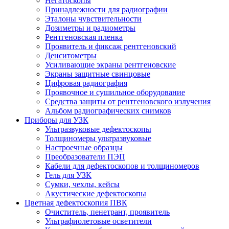
Негатоскопы
Принадлежности для радиографии
Эталоны чувствительности
Дозиметры и радиометры
Рентгеновская пленка
Проявитель и фиксаж рентгеновский
Денситометры
Усиливающие экраны рентгеновские
Экраны защитные свинцовые
Цифровая радиография
Проявочное и сушильное оборудование
Средства защиты от рентгеновского излучения
Альбом радиографических снимков
Приборы для УЗК
Ультразвуковые дефектоскопы
Толщиномеры ультразвуковые
Настроечные образцы
Преобразователи ПЭП
Кабели для дефектоскопов и толщиномеров
Гель для УЗК
Сумки, чехлы, кейсы
Акустические дефектоскопы
Цветная дефектоскопия ПВК
Очиститель, пенетрант, проявитель
Ультрафиолетовые осветители