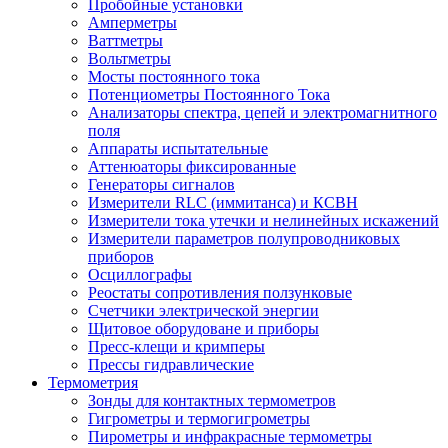
Пробойные установки
Амперметры
Ваттметры
Вольтметры
Мосты постоянного тока
Потенциометры Постоянного Тока
Анализаторы спектра, цепей и электромагнитного
поля
Аппараты испытательные
Аттенюаторы фиксированные
Генераторы сигналов
Измерители RLC (иммитанса) и КСВН
Измерители тока утечки и нелинейных искажений
Измерители параметров полупроводниковых
приборов
Осциллографы
Реостаты сопротивления ползунковые
Счетчики электрической энергии
Щитовое оборудоване и приборы
Пресс-клещи и кримперы
Прессы гидравлические
Термометрия
Зонды для контактных термометров
Гигрометры и термогигрометры
Пирометры и инфракрасные термометры