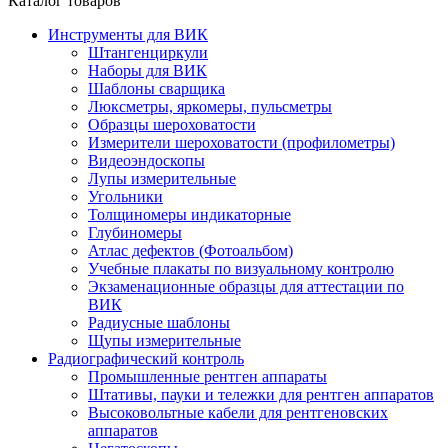
Каталог товаров
Инструменты для ВИК
Штангенциркули
Наборы для ВИК
Шаблоны сварщика
Люксметры, яркомеры, пульсметры
Образцы шероховатости
Измерители шероховатости (профилометры)
Видеоэндоскопы
Лупы измерительные
Угольники
Толщиномеры индикаторные
Глубиномеры
Атлас дефектов (Фотоальбом)
Учебные плакаты по визуальному контролю
Экзаменационные образцы для аттестации по
ВИК
Радиусные шаблоны
Щупы измерительные
Радиографический контроль
Промышленные рентген аппараты
Штативы, пауки и тележки для рентген аппаратов
Высоковольтные кабели для рентгеновских
аппаратов