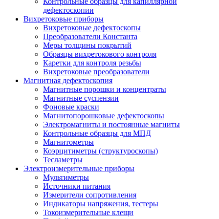
Контрольные образцы для капиллярной
дефектоскопии
Вихретоковые приборы
Вихретоковые дефектоскопы
Преобразователи Константа
Меры толщины покрытий
Образцы вихретокового контроля
Каретки для контроля резьбы
Вихретоковые преобразователи
Магнитная дефектоскопия
Магнитные порошки и концентраты
Магнитные суспензии
Фоновые краски
Магнитопорошковые дефектоскопы
Электромагниты и постоянные магниты
Контрольные образцы для МПД
Магнитометры
Коэрцитиметры (структуроскопы)
Тесламетры
Электроизмерительные приборы
Мультиметры
Источники питания
Измерители сопротивления
Индикаторы напряжения, тестеры
Токоизмерительные клещи