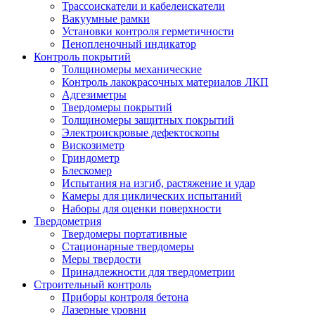
Трассоискатели и кабелеискатели
Вакуумные рамки
Установки контроля герметичности
Пенопленочный индикатор
Контроль покрытий
Толщиномеры механические
Контроль лакокрасочных материалов ЛКП
Адгезиметры
Твердомеры покрытий
Толщиномеры защитных покрытий
Электроискровые дефектоскопы
Вискозиметр
Гриндометр
Блескомер
Испытания на изгиб, растяжение и удар
Камеры для циклических испытаний
Наборы для оценки поверхности
Твердометрия
Твердомеры портативные
Стационарные твердомеры
Меры твердости
Принадлежности для твердометрии
Строительный контроль
Приборы контроля бетона
Лазерные уровни