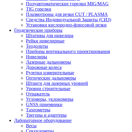
Полуавтоматические горелки MIG/MAG
TIG горелки
Плазмотроны для резки CUT / PLASMA
Средства Индивидуальной Защиты (СИЗ)
Установки кислородно-флюсовой резки
Геодезические приборы
Штативы для нивелира
Рейки нивелирные
Теодолиты
Приборы вертикального проектирования
Нивелиры
Лазерные дальномеры
Дорожные колеса
Рулетки измерительные
Оптические дальномеры
Штанги для лазерных уровней
Уровни строительные
Отражатель
Угломеры, уклономеры
GNSS приемники
Тахеометры
Трегеры и адаптеры
Лабораторное оборудование
Весы
Секундомеры