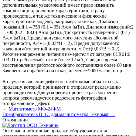
дополнительных уведомлений имеет право изменить
комплектацию, внешние характеристики, страну
производства, а так же технические и физические
характеристики модели, например, такие как
Диапазон
показаний:
1 – 750 (0.1 – 95) А/см (мТл)
,
Диапазон измерений:
2
– 700 (0.2 – 88.0) А/см (мТл)
,
Дискретность измерений:
1 (0.1)
А/см (мТл)
,
Предел допускаемого значения абсолютной
погрешности, А/см:
±(0,03*Н + 2)
,
Предел допускаемого
значения абсолютной погрешности, мТл:
±(0,03*В + 0,2)
,
Рабочее напряжение питания измерителя от батареи 6LR61:
6 -
9 В
,
Потребляемый ток:
не более 12 мА
,
Среднее время
восстановления работоспособного состояния:
не более 60 мин
,
Заявленная наработка на отказ, не менее:
5000 часов
, и пр.
В случае выявления дефектов необходимо обратиться к
продавцу, который принимает и отправляет рекламацию
производителю. Для ускорения процесса рассмотрения
вопроса рекомендуется предоставить фотографии,
отображающие дефект.
← Магнитометр МФ-24ФМ
Преобразователь П-1С для магнитометра Техномаг →
О компании
Оптовые и розничные продажи оборудования для