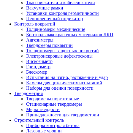
Трассоискатели и кабелеискатели
Вакуумные рамки
Установки контроля герметичности
Пенопленочный индикатор
Контроль покрытий
Толщиномеры механические
Контроль лакокрасочных материалов ЛКП
Адгезиметры
Твердомеры покрытий
Толщиномеры защитных покрытий
Электроискровые дефектоскопы
Вискозиметр
Гриндометр
Блескомер
Испытания на изгиб, растяжение и удар
Камеры для циклических испытаний
Наборы для оценки поверхности
Твердометрия
Твердомеры портативные
Стационарные твердомеры
Меры твердости
Принадлежности для твердометрии
Строительный контроль
Приборы контроля бетона
Лазерные уровни