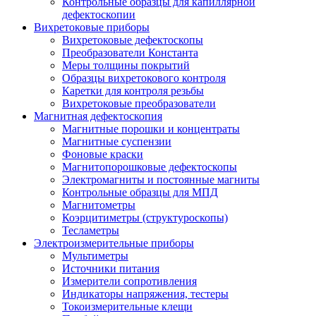
Контрольные образцы для капиллярной
дефектоскопии
Вихретоковые приборы
Вихретоковые дефектоскопы
Преобразователи Константа
Меры толщины покрытий
Образцы вихретокового контроля
Каретки для контроля резьбы
Вихретоковые преобразователи
Магнитная дефектоскопия
Магнитные порошки и концентраты
Магнитные суспензии
Фоновые краски
Магнитопорошковые дефектоскопы
Электромагниты и постоянные магниты
Контрольные образцы для МПД
Магнитометры
Коэрцитиметры (структуроскопы)
Тесламетры
Электроизмерительные приборы
Мультиметры
Источники питания
Измерители сопротивления
Индикаторы напряжения, тестеры
Токоизмерительные клещи