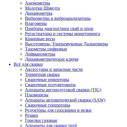
Анемометры
Молотки Шмидта
Динамометры
Виброметры и виброанализаторы
Влагомеры
Приборы диагностики свай и опор
Регистраторы и системы мониторинга
Крановые весы
Высотомеры, Ультразвуковые Дальномеры
Тахометры цифровые
Дифманометры
Динамометрические ключи
Всё для сварки
Аксессуары и запасные части
Термитная сварка
Сварочные инверторы
Сварочные полуавтоматы
Аппараты аргонодуговой сварки (TIG)
Плазморезы
Аппараты автоматической сварки (SAW)
Сварочные генераторы
Редукторы для газосварки и резки
Резаки
Горелки газовые
Аппараты для сварки труб