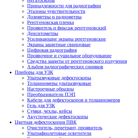
Негатоскопы
Принадлежности для радиографии
Эталоны чувствительности
Дозиметры и радиометры
Рентгеновская пленка
Проявитель и фиксаж рентгеновский
Денситометры
Усиливающие экраны рентгеновские
Экраны защитные свинцовые
Цифровая радиография
Проявочное и сушильное оборудование
Средства защиты от рентгеновского излучения
Альбом радиографических снимков
Приборы для УЗК
Ультразвуковые дефектоскопы
Толщиномеры ультразвуковые
Настроечные образцы
Преобразователи ПЭП
Кабели для дефектоскопов и толщиномеров
Гель для УЗК
Сумки, чехлы, кейсы
Акустические дефектоскопы
Цветная дефектоскопия ПВК
Очиститель, пенетрант, проявитель
Ультрафиолетовые осветители