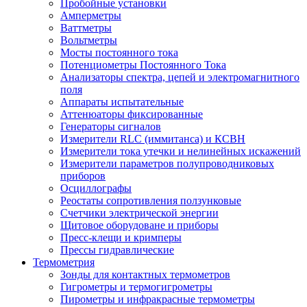
Пробойные установки
Амперметры
Ваттметры
Вольтметры
Мосты постоянного тока
Потенциометры Постоянного Тока
Анализаторы спектра, цепей и электромагнитного
поля
Аппараты испытательные
Аттенюаторы фиксированные
Генераторы сигналов
Измерители RLC (иммитанса) и КСВН
Измерители тока утечки и нелинейных искажений
Измерители параметров полупроводниковых
приборов
Осциллографы
Реостаты сопротивления ползунковые
Счетчики электрической энергии
Щитовое оборудоване и приборы
Пресс-клещи и кримперы
Прессы гидравлические
Термометрия
Зонды для контактных термометров
Гигрометры и термогигрометры
Пирометры и инфракрасные термометры