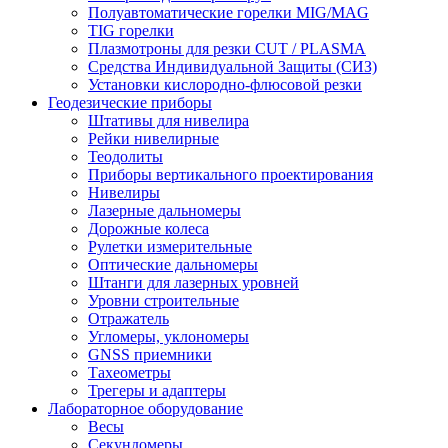
Полуавтоматические горелки MIG/MAG
TIG горелки
Плазмотроны для резки CUT / PLASMA
Средства Индивидуальной Защиты (СИЗ)
Установки кислородно-флюсовой резки
Геодезические приборы
Штативы для нивелира
Рейки нивелирные
Теодолиты
Приборы вертикального проектирования
Нивелиры
Лазерные дальномеры
Дорожные колеса
Рулетки измерительные
Оптические дальномеры
Штанги для лазерных уровней
Уровни строительные
Отражатель
Угломеры, уклономеры
GNSS приемники
Тахеометры
Трегеры и адаптеры
Лабораторное оборудование
Весы
Секундомеры