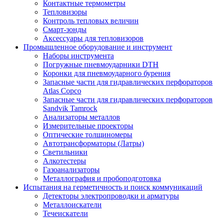
Контактные термометры
Тепловизоры
Контроль тепловых величин
Смарт-зонды
Аксессуары для тепловизоров
Промышленное оборудование и инструмент
Наборы инструмента
Погружные пневмоударники DTH
Коронки для пневмоударного бурения
Запасные части для гидравлических перфораторов
Atlas Copco
Запасные части для гидравлических перфораторов
Sandvik Tamrock
Анализаторы металлов
Измерительные проекторы
Оптические толщиномеры
Автотрансформаторы (Латры)
Светильники
Алкотестеры
Газоанализаторы
Металлография и пробоподготовка
Испытания на герметичность и поиск коммуникаций
Детекторы электропроводки и арматуры
Металлоискатели
Течеискатели