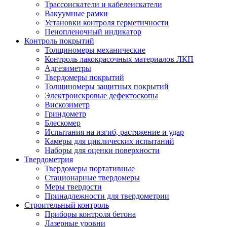
Трассоискатели и кабелеискатели
Вакуумные рамки
Установки контроля герметичности
Пенопленочный индикатор
Контроль покрытий
Толщиномеры механические
Контроль лакокрасочных материалов ЛКП
Адгезиметры
Твердомеры покрытий
Толщиномеры защитных покрытий
Электроискровые дефектоскопы
Вискозиметр
Гриндометр
Блескомер
Испытания на изгиб, растяжение и удар
Камеры для циклических испытаний
Наборы для оценки поверхности
Твердометрия
Твердомеры портативные
Стационарные твердомеры
Меры твердости
Принадлежности для твердометрии
Строительный контроль
Приборы контроля бетона
Лазерные уровни