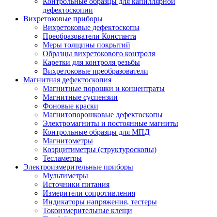
Контрольные образцы для капиллярной
дефектоскопии
Вихретоковые приборы
Вихретоковые дефектоскопы
Преобразователи Константа
Меры толщины покрытий
Образцы вихретокового контроля
Каретки для контроля резьбы
Вихретоковые преобразователи
Магнитная дефектоскопия
Магнитные порошки и концентраты
Магнитные суспензии
Фоновые краски
Магнитопорошковые дефектоскопы
Электромагниты и постоянные магниты
Контрольные образцы для МПД
Магнитометры
Коэрцитиметры (структуроскопы)
Тесламетры
Электроизмерительные приборы
Мультиметры
Источники питания
Измерители сопротивления
Индикаторы напряжения, тестеры
Токоизмерительные клещи