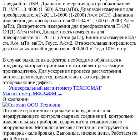
зарядкой от USB
,
Диапазон измерения для преобразователя
П-1М/С:
±8-4800 (1-600) А/см (мТл)
,
Диапазон измерения для
преобразователя Г-2С:
±1-1600 (1-2000) А/см (мТл)
,
Диапазон
измерения для преобразователя ФП-34:
±1-1600 (1-2000) А/см
(мТл)
,
Дискретность измерения для преобразователя П-1М/
С:
1(1) А/см (мТл)
,
Дискретность измерения для
преобразователя Г-2С:
1(1) А/см (мТл)
,
Единицы измерения:
А/
см, А/м, мТл, мкТл, Гаусс, А/см2
,
Относительная погрешность
для сильных полей в диапазоне 300-600 мТл:
до 10%
, и пр.
В случае выявления дефектов необходимо обратиться к
продавцу, который принимает и отправляет рекламацию
производителю. Для ускорения процесса рассмотрения
вопроса рекомендуется предоставить фотографии,
отображающие дефект.
← Универсальный магнитометр ТЕХНОМАГ
Магнитометр МФ-24ФМ →
О компании
Оптовые и розничные продажи оборудования для
неразрушающего контроля сварных соединений, контрольно-
измерительных приборов, сварочного и геодезического
оборудования. Метрологическая аттестация инструментов
(проверка / калибровка). Выгодные, низкие цены. Работаем по
всей России.