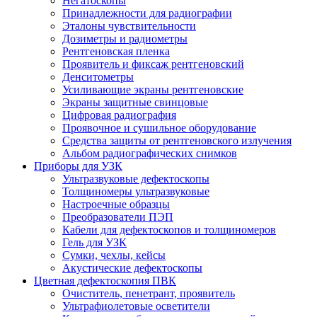
Негатоскопы
Принадлежности для радиографии
Эталоны чувствительности
Дозиметры и радиометры
Рентгеновская пленка
Проявитель и фиксаж рентгеновский
Денситометры
Усиливающие экраны рентгеновские
Экраны защитные свинцовые
Цифровая радиография
Проявочное и сушильное оборудование
Средства защиты от рентгеновского излучения
Альбом радиографических снимков
Приборы для УЗК
Ультразвуковые дефектоскопы
Толщиномеры ультразвуковые
Настроечные образцы
Преобразователи ПЭП
Кабели для дефектоскопов и толщиномеров
Гель для УЗК
Сумки, чехлы, кейсы
Акустические дефектоскопы
Цветная дефектоскопия ПВК
Очиститель, пенетрант, проявитель
Ультрафиолетовые осветители