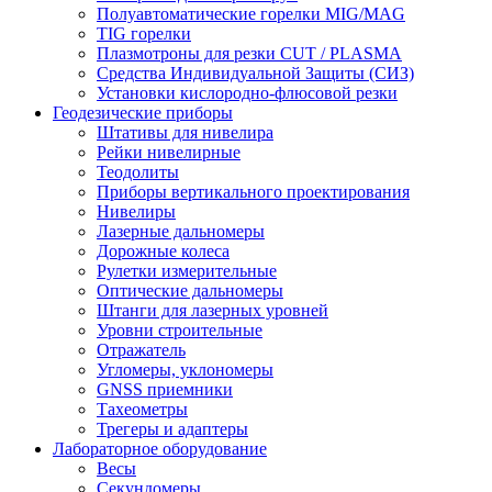
Полуавтоматические горелки MIG/MAG
TIG горелки
Плазмотроны для резки CUT / PLASMA
Средства Индивидуальной Защиты (СИЗ)
Установки кислородно-флюсовой резки
Геодезические приборы
Штативы для нивелира
Рейки нивелирные
Теодолиты
Приборы вертикального проектирования
Нивелиры
Лазерные дальномеры
Дорожные колеса
Рулетки измерительные
Оптические дальномеры
Штанги для лазерных уровней
Уровни строительные
Отражатель
Угломеры, уклономеры
GNSS приемники
Тахеометры
Трегеры и адаптеры
Лабораторное оборудование
Весы
Секундомеры