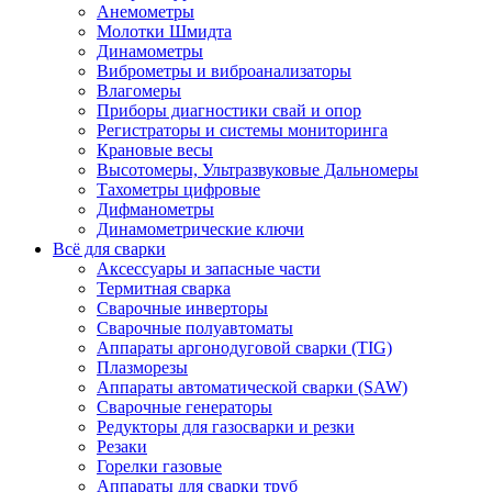
Анемометры
Молотки Шмидта
Динамометры
Виброметры и виброанализаторы
Влагомеры
Приборы диагностики свай и опор
Регистраторы и системы мониторинга
Крановые весы
Высотомеры, Ультразвуковые Дальномеры
Тахометры цифровые
Дифманометры
Динамометрические ключи
Всё для сварки
Аксессуары и запасные части
Термитная сварка
Сварочные инверторы
Сварочные полуавтоматы
Аппараты аргонодуговой сварки (TIG)
Плазморезы
Аппараты автоматической сварки (SAW)
Сварочные генераторы
Редукторы для газосварки и резки
Резаки
Горелки газовые
Аппараты для сварки труб