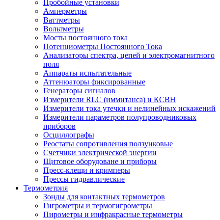
Пробойные установки
Амперметры
Ваттметры
Вольтметры
Мосты постоянного тока
Потенциометры Постоянного Тока
Анализаторы спектра, цепей и электромагнитного
поля
Аппараты испытательные
Аттенюаторы фиксированные
Генераторы сигналов
Измерители RLC (иммитанса) и КСВН
Измерители тока утечки и нелинейных искажений
Измерители параметров полупроводниковых
приборов
Осциллографы
Реостаты сопротивления ползунковые
Счетчики электрической энергии
Щитовое оборудоване и приборы
Пресс-клещи и кримперы
Прессы гидравлические
Термометрия
Зонды для контактных термометров
Гигрометры и термогигрометры
Пирометры и инфракрасные термометры