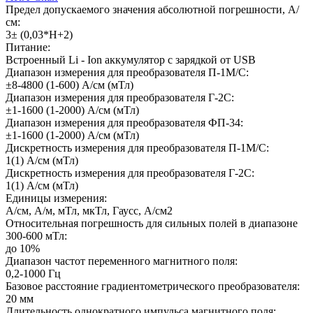
Предел допускаемого значения абсолютной погрешности, А/
см:
3± (0,03*Н+2)
Питание:
Встроенный Li - Ion аккумулятор с зарядкой от USB
Диапазон измерения для преобразователя П-1М/С:
±8-4800 (1-600) А/см (мТл)
Диапазон измерения для преобразователя Г-2С:
±1-1600 (1-2000) А/см (мТл)
Диапазон измерения для преобразователя ФП-34:
±1-1600 (1-2000) А/см (мТл)
Дискретность измерения для преобразователя П-1М/С:
1(1) А/см (мТл)
Дискретность измерения для преобразователя Г-2С:
1(1) А/см (мТл)
Единицы измерения:
А/см, А/м, мТл, мкТл, Гаусс, А/см2
Относительная погрешность для сильных полей в диапазоне
300-600 мТл:
до 10%
Диапазон частот переменного магнитного поля:
0,2-1000 Гц
Базовое расстояние градиентометрического преобразователя:
20 мм
Длительность однократного импульса магнитного поля: