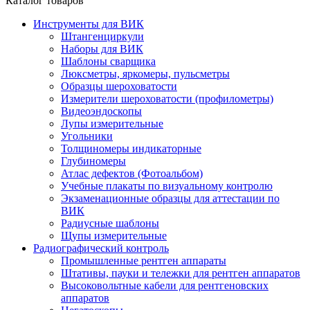
Каталог товаров
Инструменты для ВИК
Штангенциркули
Наборы для ВИК
Шаблоны сварщика
Люксметры, яркомеры, пульсметры
Образцы шероховатости
Измерители шероховатости (профилометры)
Видеоэндоскопы
Лупы измерительные
Угольники
Толщиномеры индикаторные
Глубиномеры
Атлас дефектов (Фотоальбом)
Учебные плакаты по визуальному контролю
Экзаменационные образцы для аттестации по
ВИК
Радиусные шаблоны
Щупы измерительные
Радиографический контроль
Промышленные рентген аппараты
Штативы, пауки и тележки для рентген аппаратов
Высоковольтные кабели для рентгеновских
аппаратов