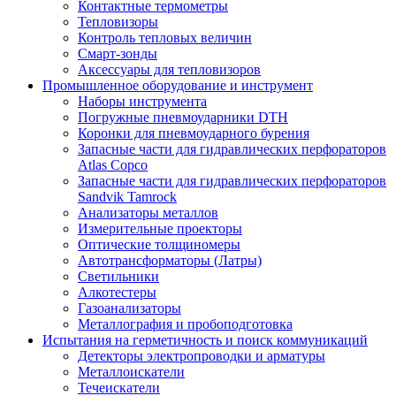
Контактные термометры
Тепловизоры
Контроль тепловых величин
Смарт-зонды
Аксессуары для тепловизоров
Промышленное оборудование и инструмент
Наборы инструмента
Погружные пневмоударники DTH
Коронки для пневмоударного бурения
Запасные части для гидравлических перфораторов
Atlas Copco
Запасные части для гидравлических перфораторов
Sandvik Tamrock
Анализаторы металлов
Измерительные проекторы
Оптические толщиномеры
Автотрансформаторы (Латры)
Светильники
Алкотестеры
Газоанализаторы
Металлография и пробоподготовка
Испытания на герметичность и поиск коммуникаций
Детекторы электропроводки и арматуры
Металлоискатели
Течеискатели