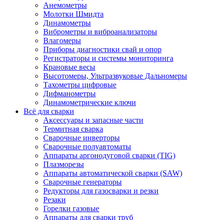
Анемометры
Молотки Шмидта
Динамометры
Виброметры и виброанализаторы
Влагомеры
Приборы диагностики свай и опор
Регистраторы и системы мониторинга
Крановые весы
Высотомеры, Ультразвуковые Дальномеры
Тахометры цифровые
Дифманометры
Динамометрические ключи
Всё для сварки
Аксессуары и запасные части
Термитная сварка
Сварочные инверторы
Сварочные полуавтоматы
Аппараты аргонодуговой сварки (TIG)
Плазморезы
Аппараты автоматической сварки (SAW)
Сварочные генераторы
Редукторы для газосварки и резки
Резаки
Горелки газовые
Аппараты для сварки труб