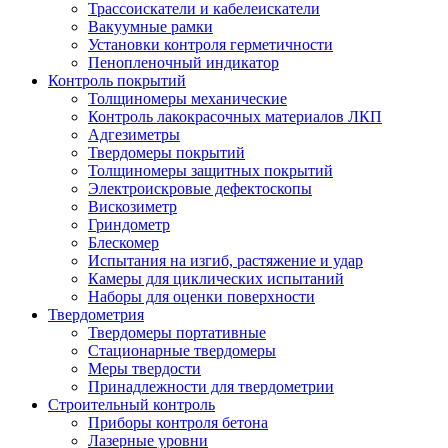
Трассоискатели и кабелеискатели
Вакуумные рамки
Установки контроля герметичности
Пенопленочный индикатор
Контроль покрытий
Толщиномеры механические
Контроль лакокрасочных материалов ЛКП
Адгезиметры
Твердомеры покрытий
Толщиномеры защитных покрытий
Электроискровые дефектоскопы
Вискозиметр
Гриндометр
Блескомер
Испытания на изгиб, растяжение и удар
Камеры для циклических испытаний
Наборы для оценки поверхности
Твердометрия
Твердомеры портативные
Стационарные твердомеры
Меры твердости
Принадлежности для твердометрии
Строительный контроль
Приборы контроля бетона
Лазерные уровни