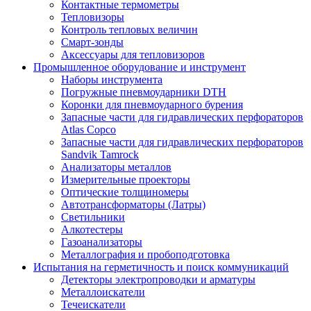
Контактные термометры
Тепловизоры
Контроль тепловых величин
Смарт-зонды
Аксессуары для тепловизоров
Промышленное оборудование и инструмент
Наборы инструмента
Погружные пневмоударники DTH
Коронки для пневмоударного бурения
Запасные части для гидравлических перфораторов
Atlas Copco
Запасные части для гидравлических перфораторов
Sandvik Tamrock
Анализаторы металлов
Измерительные проекторы
Оптические толщиномеры
Автотрансформаторы (Латры)
Светильники
Алкотестеры
Газоанализаторы
Металлография и пробоподготовка
Испытания на герметичность и поиск коммуникаций
Детекторы электропроводки и арматуры
Металлоискатели
Течеискатели