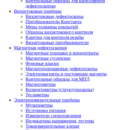
Контрольные образцы для капиллярной
дефектоскопии
Вихретоковые приборы
Вихретоковые дефектоскопы
Преобразователи Константа
Меры толщины покрытий
Образцы вихретокового контроля
Каретки для контроля резьбы
Вихретоковые преобразователи
Магнитная дефектоскопия
Магнитные порошки и концентраты
Магнитные суспензии
Фоновые краски
Магнитопорошковые дефектоскопы
Электромагниты и постоянные магниты
Контрольные образцы для МПД
Магнитометры
Коэрцитиметры (структуроскопы)
Тесламетры
Электроизмерительные приборы
Мультиметры
Источники питания
Измерители сопротивления
Индикаторы напряжения, тестеры
Токоизмерительные клещи