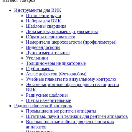
Каталог товаров
Инструменты для ВИК
Штангенциркули
Наборы для ВИК
Шаблоны сварщика
Люксметры, яркомеры, пульсметры
Образцы шероховатости
Измерители шероховатости (профилометры)
Видеоэндоскопы
Лупы измерительные
Угольники
Толщиномеры индикаторные
Глубиномеры
Атлас дефектов (Фотоальбом)
Учебные плакаты по визуальному контролю
Экзаменационные образцы для аттестации по
ВИК
Радиусные шаблоны
Щупы измерительные
Радиографический контроль
Промышленные рентген аппараты
Штативы, пауки и тележки для рентген аппаратов
Высоковольтные кабели для рентгеновских
аппаратов