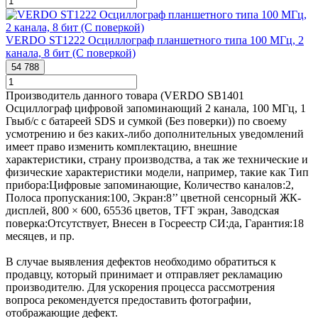
VERDO ST1222 Осциллограф планшетного типа 100 МГц, 2
канала, 8 бит (С поверкой)
54 788
Производитель данного товара (VERDO SB1401
Осциллограф цифровой запоминающий 2 канала, 100 МГц, 1
Гвыб/с с батареей SDS и сумкой (Без поверки)) по своему
усмотрению и без каких-либо дополнительных уведомлений
имеет право изменить комплектацию, внешние
характеристики, страну производства, а так же технические и
физические характеристики модели, например, такие как
Тип
прибора:
Цифровые запоминающие
,
Количество каналов:
2
,
Полоса пропускания:
100
,
Экран:
8’’ цветной сенсорный ЖК-
дисплей, 800 × 600, 65536 цветов, TFT экран
,
Заводская
поверка:
Отсутствует
,
Внесен в Госреестр СИ:
да
,
Гарантия:
18
месяцев
, и пр.
В случае выявления дефектов необходимо обратиться к
продавцу, который принимает и отправляет рекламацию
производителю. Для ускорения процесса рассмотрения
вопроса рекомендуется предоставить фотографии,
отображающие дефект.