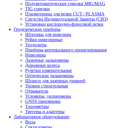
Полуавтоматические горелки MIG/MAG
TIG горелки
Плазмотроны для резки CUT / PLASMA
Средства Индивидуальной Защиты (СИЗ)
Установки кислородно-флюсовой резки
Геодезические приборы
Штативы для нивелира
Рейки нивелирные
Теодолиты
Приборы вертикального проектирования
Нивелиры
Лазерные дальномеры
Дорожные колеса
Рулетки измерительные
Оптические дальномеры
Штанги для лазерных уровней
Уровни строительные
Отражатель
Угломеры, уклономеры
GNSS приемники
Тахеометры
Трегеры и адаптеры
Лабораторное оборудование
Весы
Секундомеры