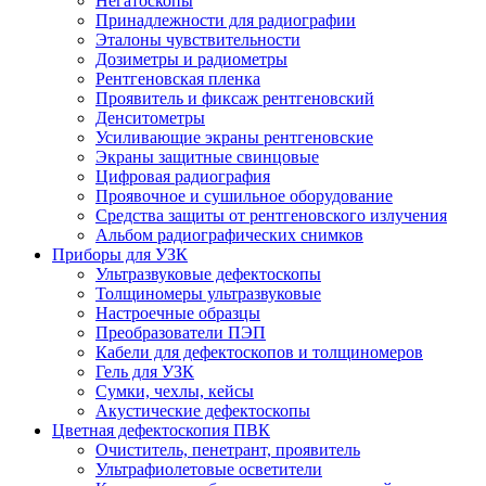
Негатоскопы
Принадлежности для радиографии
Эталоны чувствительности
Дозиметры и радиометры
Рентгеновская пленка
Проявитель и фиксаж рентгеновский
Денситометры
Усиливающие экраны рентгеновские
Экраны защитные свинцовые
Цифровая радиография
Проявочное и сушильное оборудование
Средства защиты от рентгеновского излучения
Альбом радиографических снимков
Приборы для УЗК
Ультразвуковые дефектоскопы
Толщиномеры ультразвуковые
Настроечные образцы
Преобразователи ПЭП
Кабели для дефектоскопов и толщиномеров
Гель для УЗК
Сумки, чехлы, кейсы
Акустические дефектоскопы
Цветная дефектоскопия ПВК
Очиститель, пенетрант, проявитель
Ультрафиолетовые осветители