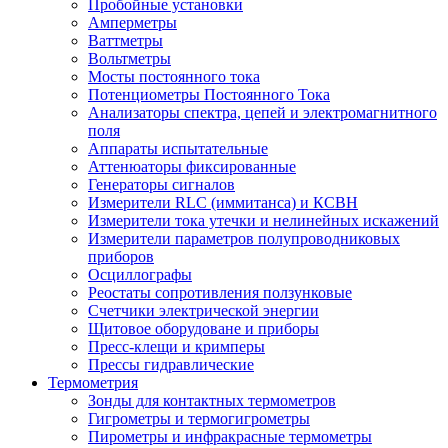
Пробойные установки
Амперметры
Ваттметры
Вольтметры
Мосты постоянного тока
Потенциометры Постоянного Тока
Анализаторы спектра, цепей и электромагнитного
поля
Аппараты испытательные
Аттенюаторы фиксированные
Генераторы сигналов
Измерители RLC (иммитанса) и КСВН
Измерители тока утечки и нелинейных искажений
Измерители параметров полупроводниковых
приборов
Осциллографы
Реостаты сопротивления ползунковые
Счетчики электрической энергии
Щитовое оборудоване и приборы
Пресс-клещи и кримперы
Прессы гидравлические
Термометрия
Зонды для контактных термометров
Гигрометры и термогигрометры
Пирометры и инфракрасные термометры