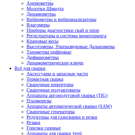
Анемометры
Молотки Шмидта
Динамометры
Виброметры и виброанализаторы
Влагомеры
Приборы диагностики свай и опор
Регистраторы и системы мониторинга
Крановые весы
Высотомеры, Ультразвуковые Дальномеры
Тахометры цифровые
Дифманометры
Динамометрические ключи
Всё для сварки
Аксессуары и запасные части
Термитная сварка
Сварочные инверторы
Сварочные полуавтоматы
Аппараты аргонодуговой сварки (TIG)
Плазморезы
Аппараты автоматической сварки (SAW)
Сварочные генераторы
Редукторы для газосварки и резки
Резаки
Горелки газовые
Аппараты для сварки труб