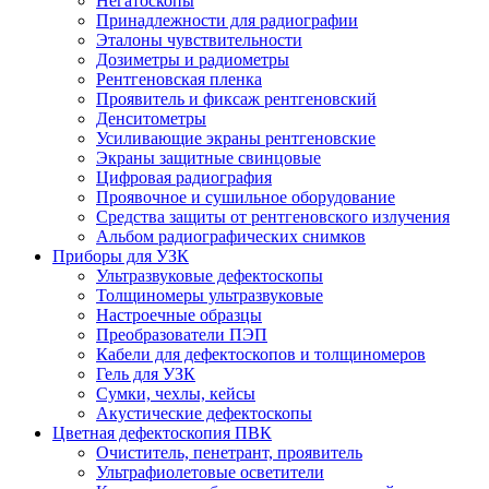
Негатоскопы
Принадлежности для радиографии
Эталоны чувствительности
Дозиметры и радиометры
Рентгеновская пленка
Проявитель и фиксаж рентгеновский
Денситометры
Усиливающие экраны рентгеновские
Экраны защитные свинцовые
Цифровая радиография
Проявочное и сушильное оборудование
Средства защиты от рентгеновского излучения
Альбом радиографических снимков
Приборы для УЗК
Ультразвуковые дефектоскопы
Толщиномеры ультразвуковые
Настроечные образцы
Преобразователи ПЭП
Кабели для дефектоскопов и толщиномеров
Гель для УЗК
Сумки, чехлы, кейсы
Акустические дефектоскопы
Цветная дефектоскопия ПВК
Очиститель, пенетрант, проявитель
Ультрафиолетовые осветители