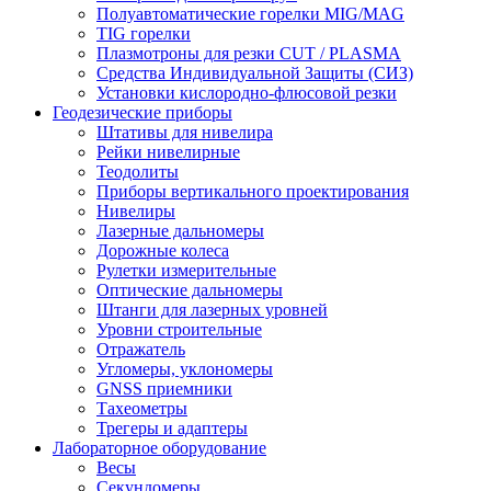
Полуавтоматические горелки MIG/MAG
TIG горелки
Плазмотроны для резки CUT / PLASMA
Средства Индивидуальной Защиты (СИЗ)
Установки кислородно-флюсовой резки
Геодезические приборы
Штативы для нивелира
Рейки нивелирные
Теодолиты
Приборы вертикального проектирования
Нивелиры
Лазерные дальномеры
Дорожные колеса
Рулетки измерительные
Оптические дальномеры
Штанги для лазерных уровней
Уровни строительные
Отражатель
Угломеры, уклономеры
GNSS приемники
Тахеометры
Трегеры и адаптеры
Лабораторное оборудование
Весы
Секундомеры