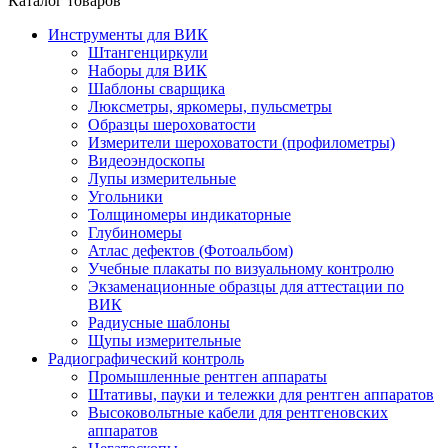
Каталог товаров
Инструменты для ВИК
Штангенциркули
Наборы для ВИК
Шаблоны сварщика
Люксметры, яркомеры, пульсметры
Образцы шероховатости
Измерители шероховатости (профилометры)
Видеоэндоскопы
Лупы измерительные
Угольники
Толщиномеры индикаторные
Глубиномеры
Атлас дефектов (Фотоальбом)
Учебные плакаты по визуальному контролю
Экзаменационные образцы для аттестации по
ВИК
Радиусные шаблоны
Щупы измерительные
Радиографический контроль
Промышленные рентген аппараты
Штативы, пауки и тележки для рентген аппаратов
Высоковольтные кабели для рентгеновских
аппаратов