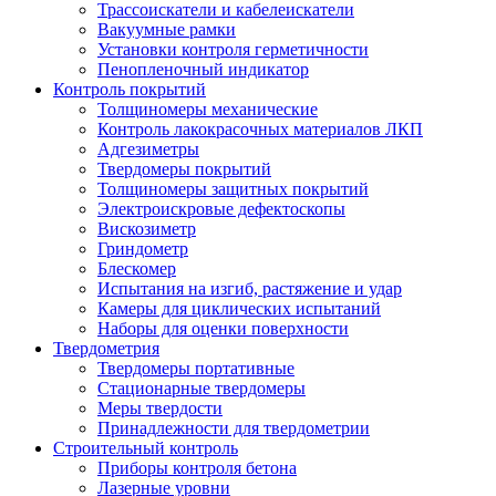
Трассоискатели и кабелеискатели
Вакуумные рамки
Установки контроля герметичности
Пенопленочный индикатор
Контроль покрытий
Толщиномеры механические
Контроль лакокрасочных материалов ЛКП
Адгезиметры
Твердомеры покрытий
Толщиномеры защитных покрытий
Электроискровые дефектоскопы
Вискозиметр
Гриндометр
Блескомер
Испытания на изгиб, растяжение и удар
Камеры для циклических испытаний
Наборы для оценки поверхности
Твердометрия
Твердомеры портативные
Стационарные твердомеры
Меры твердости
Принадлежности для твердометрии
Строительный контроль
Приборы контроля бетона
Лазерные уровни