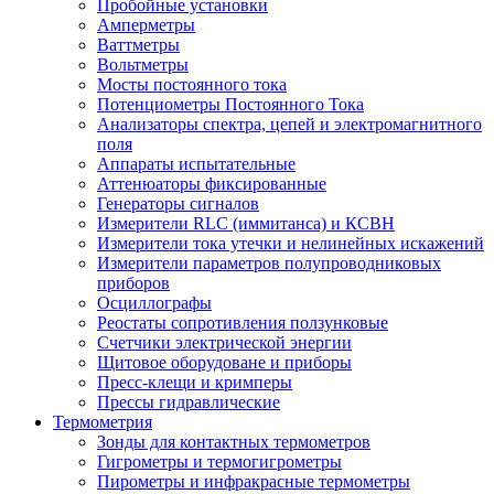
Пробойные установки
Амперметры
Ваттметры
Вольтметры
Мосты постоянного тока
Потенциометры Постоянного Тока
Анализаторы спектра, цепей и электромагнитного
поля
Аппараты испытательные
Аттенюаторы фиксированные
Генераторы сигналов
Измерители RLC (иммитанса) и КСВН
Измерители тока утечки и нелинейных искажений
Измерители параметров полупроводниковых
приборов
Осциллографы
Реостаты сопротивления ползунковые
Счетчики электрической энергии
Щитовое оборудоване и приборы
Пресс-клещи и кримперы
Прессы гидравлические
Термометрия
Зонды для контактных термометров
Гигрометры и термогигрометры
Пирометры и инфракрасные термометры