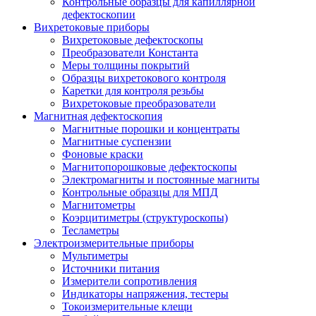
Контрольные образцы для капиллярной
дефектоскопии
Вихретоковые приборы
Вихретоковые дефектоскопы
Преобразователи Константа
Меры толщины покрытий
Образцы вихретокового контроля
Каретки для контроля резьбы
Вихретоковые преобразователи
Магнитная дефектоскопия
Магнитные порошки и концентраты
Магнитные суспензии
Фоновые краски
Магнитопорошковые дефектоскопы
Электромагниты и постоянные магниты
Контрольные образцы для МПД
Магнитометры
Коэрцитиметры (структуроскопы)
Тесламетры
Электроизмерительные приборы
Мультиметры
Источники питания
Измерители сопротивления
Индикаторы напряжения, тестеры
Токоизмерительные клещи