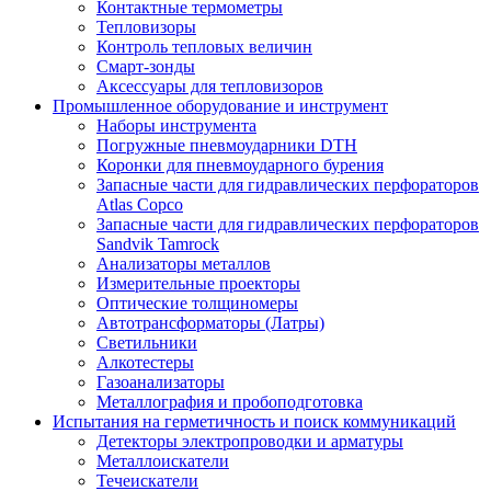
Контактные термометры
Тепловизоры
Контроль тепловых величин
Смарт-зонды
Аксессуары для тепловизоров
Промышленное оборудование и инструмент
Наборы инструмента
Погружные пневмоударники DTH
Коронки для пневмоударного бурения
Запасные части для гидравлических перфораторов
Atlas Copco
Запасные части для гидравлических перфораторов
Sandvik Tamrock
Анализаторы металлов
Измерительные проекторы
Оптические толщиномеры
Автотрансформаторы (Латры)
Светильники
Алкотестеры
Газоанализаторы
Металлография и пробоподготовка
Испытания на герметичность и поиск коммуникаций
Детекторы электропроводки и арматуры
Металлоискатели
Течеискатели