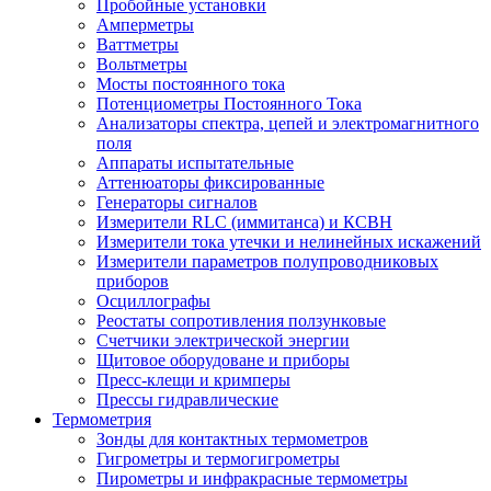
Пробойные установки
Амперметры
Ваттметры
Вольтметры
Мосты постоянного тока
Потенциометры Постоянного Тока
Анализаторы спектра, цепей и электромагнитного
поля
Аппараты испытательные
Аттенюаторы фиксированные
Генераторы сигналов
Измерители RLC (иммитанса) и КСВН
Измерители тока утечки и нелинейных искажений
Измерители параметров полупроводниковых
приборов
Осциллографы
Реостаты сопротивления ползунковые
Счетчики электрической энергии
Щитовое оборудоване и приборы
Пресс-клещи и кримперы
Прессы гидравлические
Термометрия
Зонды для контактных термометров
Гигрометры и термогигрометры
Пирометры и инфракрасные термометры