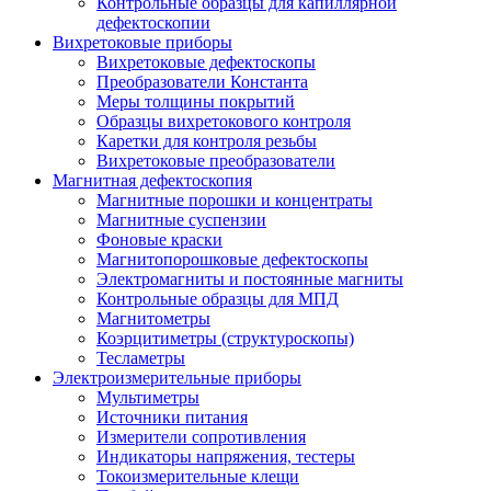
Контрольные образцы для капиллярной
дефектоскопии
Вихретоковые приборы
Вихретоковые дефектоскопы
Преобразователи Константа
Меры толщины покрытий
Образцы вихретокового контроля
Каретки для контроля резьбы
Вихретоковые преобразователи
Магнитная дефектоскопия
Магнитные порошки и концентраты
Магнитные суспензии
Фоновые краски
Магнитопорошковые дефектоскопы
Электромагниты и постоянные магниты
Контрольные образцы для МПД
Магнитометры
Коэрцитиметры (структуроскопы)
Тесламетры
Электроизмерительные приборы
Мультиметры
Источники питания
Измерители сопротивления
Индикаторы напряжения, тестеры
Токоизмерительные клещи