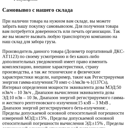
Самовывоз с нашего склада
При наличии товара на нужном вам складе, вы можете
забрать вашу покупку самовывозом. Для получения товара
вам потребуется доверенность или печать организации. Так
же вы можете вызвать любую транспортную компанию на
наш склад для забора груза.
Производитель данного товара (Дозиметр портативный ДКС-
АТ1123) по своему усмотрению и без каких-либо
дополнительных уведомлений имеет право изменить
комплектацию, внешние характеристики, страну
производства, а так же технические и физические
характеристики модели, например, такие как
Регистрируемая
энергия гамма-излучения:
70 имп·с-1/мкЗв·ч-1(137Cs)
,
Интервал определения мощности эквивалента дозы МЭД:
50
нЗв/ч – 10 Зв/ч
,
Диапазон вычисления эквивалента дозы
ЭД:
10 нЗв – 10 Зв
,
Диапазон энергий регистрируемого гамма-
и жесткого рентгеновского излучения:
15 кэВ – 3 МэВ
,
Диапазон энергий регистрируемого бета-излучения:
,
Пределы допускаемой основной относительной погрешности
измерений МЭД:
±15%
,
Пределы допускаемой основной
относительной погрешности вычисления ЭД:
±15%
,
Пределы