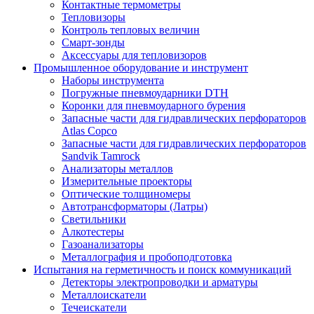
Контактные термометры
Тепловизоры
Контроль тепловых величин
Смарт-зонды
Аксессуары для тепловизоров
Промышленное оборудование и инструмент
Наборы инструмента
Погружные пневмоударники DTH
Коронки для пневмоударного бурения
Запасные части для гидравлических перфораторов
Atlas Copco
Запасные части для гидравлических перфораторов
Sandvik Tamrock
Анализаторы металлов
Измерительные проекторы
Оптические толщиномеры
Автотрансформаторы (Латры)
Светильники
Алкотестеры
Газоанализаторы
Металлография и пробоподготовка
Испытания на герметичность и поиск коммуникаций
Детекторы электропроводки и арматуры
Металлоискатели
Течеискатели