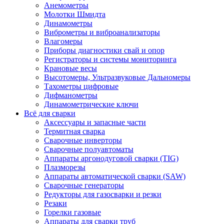
Анемометры
Молотки Шмидта
Динамометры
Виброметры и виброанализаторы
Влагомеры
Приборы диагностики свай и опор
Регистраторы и системы мониторинга
Крановые весы
Высотомеры, Ультразвуковые Дальномеры
Тахометры цифровые
Дифманометры
Динамометрические ключи
Всё для сварки
Аксессуары и запасные части
Термитная сварка
Сварочные инверторы
Сварочные полуавтоматы
Аппараты аргонодуговой сварки (TIG)
Плазморезы
Аппараты автоматической сварки (SAW)
Сварочные генераторы
Редукторы для газосварки и резки
Резаки
Горелки газовые
Аппараты для сварки труб