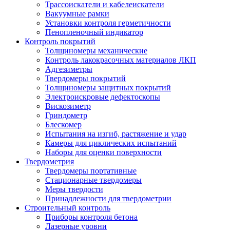
Трассоискатели и кабелеискатели
Вакуумные рамки
Установки контроля герметичности
Пенопленочный индикатор
Контроль покрытий
Толщиномеры механические
Контроль лакокрасочных материалов ЛКП
Адгезиметры
Твердомеры покрытий
Толщиномеры защитных покрытий
Электроискровые дефектоскопы
Вискозиметр
Гриндометр
Блескомер
Испытания на изгиб, растяжение и удар
Камеры для циклических испытаний
Наборы для оценки поверхности
Твердометрия
Твердомеры портативные
Стационарные твердомеры
Меры твердости
Принадлежности для твердометрии
Строительный контроль
Приборы контроля бетона
Лазерные уровни