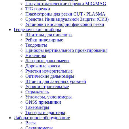
Полуавтоматические горелки MIG/MAG
TIG горелки
Плазмотроны для резки CUT / PLASMA
Средства Индивидуальной Защиты (СИЗ)
Установки кислородно-флюсовой резки
Геодезические приборы
Штативы для нивелира
Рейки нивелирные
Теодолиты
Приборы вертикального проектирования
Нивелиры
Лазерные дальномеры
Дорожные колеса
Рулетки измерительные
Оптические дальномеры
Штанги для лазерных уровней
Уровни строительные
Отражатель
Угломеры, уклономеры
GNSS приемники
Тахеометры
Трегеры и адаптеры
Лабораторное оборудование
Весы
Секундомеры