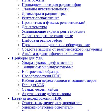
Негатоскопы
Принадлежности для радиографии
Эталоны чувствительности
Дозиметры и радиометры
Рентгеновская пленка
Проявитель и фиксаж рентгеновский
Денситометры
Усиливающие экраны рентгеновские
Экраны защитные свинцовые
Цифровая радиография
Проявочное и сушильное оборудование
Средства защиты от рентгеновского излучения
Альбом радиографических снимков
Приборы для УЗК
Ультразвуковые дефектоскопы
Толщиномеры ультразвуковые
Настроечные образцы
Преобразователи ПЭП
Кабели для дефектоскопов и толщиномеров
Гель для УЗК
Сумки, чехлы, кейсы
Акустические дефектоскопы
Цветная дефектоскопия ПВК
Очиститель, пенетрант, проявитель
Ультрафиолетовые осветители