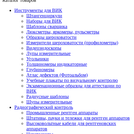
Каталог товаров
Инструменты для ВИК
Штангенциркули
Наборы для ВИК
Шаблоны сварщика
Люксметры, яркомеры, пульсметры
Образцы шероховатости
Измерители шероховатости (профилометры)
Видеоэндоскопы
Лупы измерительные
Угольники
Толщиномеры индикаторные
Глубиномеры
Атлас дефектов (Фотоальбом)
Учебные плакаты по визуальному контролю
Экзаменационные образцы для аттестации по
ВИК
Радиусные шаблоны
Щупы измерительные
Радиографический контроль
Промышленные рентген аппараты
Штативы, пауки и тележки для рентген аппаратов
Высоковольтные кабели для рентгеновских
аппаратов