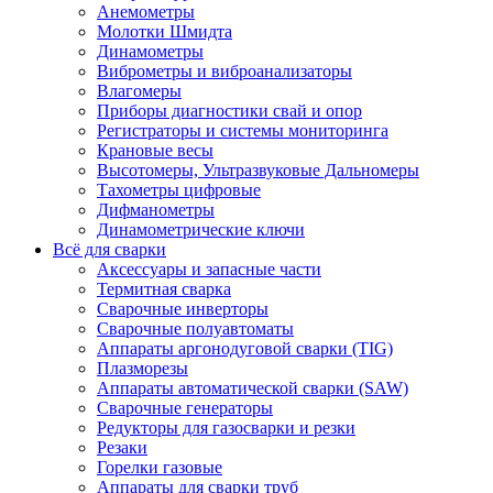
Анемометры
Молотки Шмидта
Динамометры
Виброметры и виброанализаторы
Влагомеры
Приборы диагностики свай и опор
Регистраторы и системы мониторинга
Крановые весы
Высотомеры, Ультразвуковые Дальномеры
Тахометры цифровые
Дифманометры
Динамометрические ключи
Всё для сварки
Аксессуары и запасные части
Термитная сварка
Сварочные инверторы
Сварочные полуавтоматы
Аппараты аргонодуговой сварки (TIG)
Плазморезы
Аппараты автоматической сварки (SAW)
Сварочные генераторы
Редукторы для газосварки и резки
Резаки
Горелки газовые
Аппараты для сварки труб