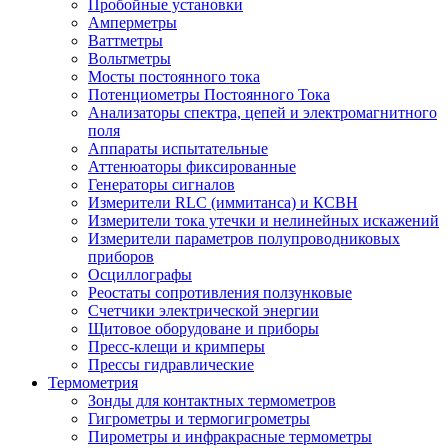
Пробойные установки
Амперметры
Ваттметры
Вольтметры
Мосты постоянного тока
Потенциометры Постоянного Тока
Анализаторы спектра, цепей и электромагнитного
поля
Аппараты испытательные
Аттенюаторы фиксированные
Генераторы сигналов
Измерители RLC (иммитанса) и КСВН
Измерители тока утечки и нелинейных искажений
Измерители параметров полупроводниковых
приборов
Осциллографы
Реостаты сопротивления ползунковые
Счетчики электрической энергии
Щитовое оборудоване и приборы
Пресс-клещи и кримперы
Прессы гидравлические
Термометрия
Зонды для контактных термометров
Гигрометры и термогигрометры
Пирометры и инфракрасные термометры