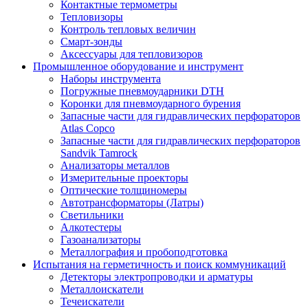
Контактные термометры
Тепловизоры
Контроль тепловых величин
Смарт-зонды
Аксессуары для тепловизоров
Промышленное оборудование и инструмент
Наборы инструмента
Погружные пневмоударники DTH
Коронки для пневмоударного бурения
Запасные части для гидравлических перфораторов
Atlas Copco
Запасные части для гидравлических перфораторов
Sandvik Tamrock
Анализаторы металлов
Измерительные проекторы
Оптические толщиномеры
Автотрансформаторы (Латры)
Светильники
Алкотестеры
Газоанализаторы
Металлография и пробоподготовка
Испытания на герметичность и поиск коммуникаций
Детекторы электропроводки и арматуры
Металлоискатели
Течеискатели