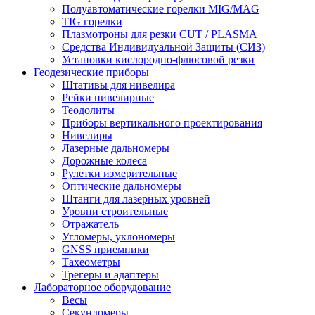
Полуавтоматические горелки MIG/MAG
TIG горелки
Плазмотроны для резки CUT / PLASMA
Средства Индивидуальной Защиты (СИЗ)
Установки кислородно-флюсовой резки
Геодезические приборы
Штативы для нивелира
Рейки нивелирные
Теодолиты
Приборы вертикального проектирования
Нивелиры
Лазерные дальномеры
Дорожные колеса
Рулетки измерительные
Оптические дальномеры
Штанги для лазерных уровней
Уровни строительные
Отражатель
Угломеры, уклономеры
GNSS приемники
Тахеометры
Трегеры и адаптеры
Лабораторное оборудование
Весы
Секундомеры