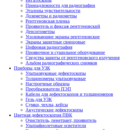
Негатоскопы
Принадлежности для радиографии
Эталоны чувствительности
Дозиметры и радиометры
Рентгеновская пленка
Проявитель и фиксаж рентгеновский
Денситометры
Усиливающие экраны рентгеновские
Экраны защитные свинцовые
Цифровая радиография
Проявочное и сушильное оборудование
Средства защиты от рентгеновского излучения
Альбом радиографических снимков
Приборы для УЗК
Ультразвуковые дефектоскопы
Толщиномеры ультразвуковые
Настроечные образцы
Преобразователи ПЭП
Кабели для дефектоскопов и толщиномеров
Гель для УЗК
Сумки, чехлы, кейсы
Акустические дефектоскопы
Цветная дефектоскопия ПВК
Очиститель, пенетрант, проявитель
Ультрафиолетовые осветители