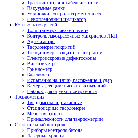
Трассоискатели и кабелеискатели
Вакуумные рамки
Установки контроля герметичности
Пенопленочный индикатор
Контроль покрытий
Толщиномеры механические
Контроль лакокрасочных материалов ЛКП
Адгезиметры
Твердомеры покрытий
Толщиномеры защитных покрытий
Электроискровые дефектоскопы
Вискозиметр
Гриндометр
Блескомер
Испытания на изгиб, растяжение и удар
Камеры для циклических испытаний
Наборы для оценки поверхности
Твердометрия
Твердомеры портативные
Стационарные твердомеры
Меры твердости
Принадлежности для твердометрии
Строительный контроль
Приборы контроля бетона
Лазерные уровни