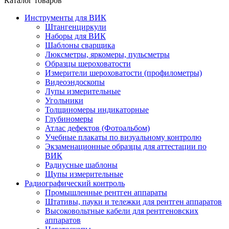
Каталог товаров
Инструменты для ВИК
Штангенциркули
Наборы для ВИК
Шаблоны сварщика
Люксметры, яркомеры, пульсметры
Образцы шероховатости
Измерители шероховатости (профилометры)
Видеоэндоскопы
Лупы измерительные
Угольники
Толщиномеры индикаторные
Глубиномеры
Атлас дефектов (Фотоальбом)
Учебные плакаты по визуальному контролю
Экзаменационные образцы для аттестации по
ВИК
Радиусные шаблоны
Щупы измерительные
Радиографический контроль
Промышленные рентген аппараты
Штативы, пауки и тележки для рентген аппаратов
Высоковольтные кабели для рентгеновских
аппаратов