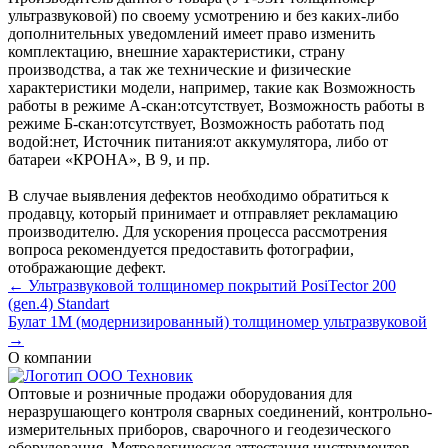
ультразвуковой) по своему усмотрению и без каких-либо
дополнительных уведомлений имеет право изменить
комплектацию, внешние характеристики, страну
производства, а так же технические и физические
характеристики модели, например, такие как
Возможность
работы в режиме А-скан:
отсутствует
,
Возможность работы в
режиме Б-скан:
отсутствует
,
Возможность работать под
водой:
нет
,
Источник питания:
от аккумулятора, либо от
батареи «КРОНА», В 9
, и пр.
В случае выявления дефектов необходимо обратиться к
продавцу, который принимает и отправляет рекламацию
производителю. Для ускорения процесса рассмотрения
вопроса рекомендуется предоставить фотографии,
отображающие дефект.
← Ультразвуковой толщиномер покрытий PosiTector 200
(gen.4) Standart
Булат 1М (модернизированный) толщиномер ультразвуковой
→
О компании
Оптовые и розничные продажи оборудования для
неразрушающего контроля сварных соединений, контрольно-
измерительных приборов, сварочного и геодезического
оборудования. Метрологическая аттестация инструментов