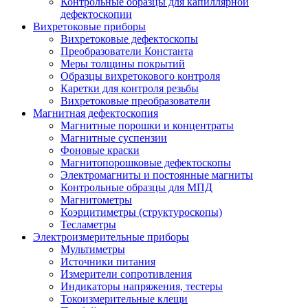
Контрольные образцы для капиллярной
дефектоскопии
Вихретоковые приборы
Вихретоковые дефектоскопы
Преобразователи Константа
Меры толщины покрытий
Образцы вихретокового контроля
Каретки для контроля резьбы
Вихретоковые преобразователи
Магнитная дефектоскопия
Магнитные порошки и концентраты
Магнитные суспензии
Фоновые краски
Магнитопорошковые дефектоскопы
Электромагниты и постоянные магниты
Контрольные образцы для МПД
Магнитометры
Коэрцитиметры (структуроскопы)
Тесламетры
Электроизмерительные приборы
Мультиметры
Источники питания
Измерители сопротивления
Индикаторы напряжения, тестеры
Токоизмерительные клещи