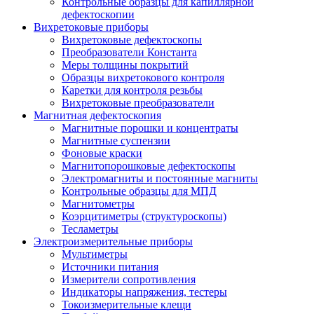
Контрольные образцы для капиллярной
дефектоскопии
Вихретоковые приборы
Вихретоковые дефектоскопы
Преобразователи Константа
Меры толщины покрытий
Образцы вихретокового контроля
Каретки для контроля резьбы
Вихретоковые преобразователи
Магнитная дефектоскопия
Магнитные порошки и концентраты
Магнитные суспензии
Фоновые краски
Магнитопорошковые дефектоскопы
Электромагниты и постоянные магниты
Контрольные образцы для МПД
Магнитометры
Коэрцитиметры (структуроскопы)
Тесламетры
Электроизмерительные приборы
Мультиметры
Источники питания
Измерители сопротивления
Индикаторы напряжения, тестеры
Токоизмерительные клещи