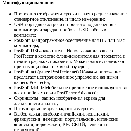
Многофункциональный
Постоянно отображает/пересчитывает среднее значение,
стандартное отклонение, и число измерений;
USB-порт для быстрого и простого подключения к
компьютеру и зарядки прибора. USB кабель в
комплекте;
PosiSoft 3.0 программное обеспечение для ПК или Mac
компьютера;
PosiSoft USB-накопитель. Использование вашего
PosiTector в качестве флэш-накопителя для просмотра и
печати графиков, показаний. Может быть использован
при помощи обычных веб-браузеров;
PosiSoft.net (ранее PosiTector.net) Облако-приложение
предлагает централизованное управление данными
вашего PosiTector;
PosiSoft Mobile Мобильное приложение используется во
всех приборах серии PosiTector Advanced;
Скриншоты - запись изображения экрана для
дальнейшего анализа;
Штамп времени для каждого измерения;
Выбор языка прибора: английский, испанский,
французский, немецкий, португальский, китайский,
японский, норвежский, РУССКИЙ, чешский и
итальянский;