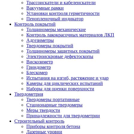
Трассоискатели и кабелеискатели
Вакуумные рамки
Установки контроля герметичности
Пенопленочный индикатор
Контроль покрытий
Толщиномеры механические
Контроль лакокрасочных материалов ЛКП
Адгезиметры
Твердомеры покрытий
Толщиномеры защитных покрытий
Электроискровые дефектоскопы
Вискозиметр
Гриндометр
Блескомер
Испытания на изгиб, растяжение и удар
Камеры для циклических испытаний
Наборы для оценки поверхности
Твердометрия
Твердомеры портативные
Стационарные твердомеры
Меры твердости
Принадлежности для твердометрии
Строительный контроль
Приборы контроля бетона
Лазерные уровни