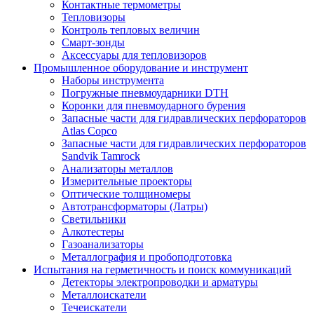
Контактные термометры
Тепловизоры
Контроль тепловых величин
Смарт-зонды
Аксессуары для тепловизоров
Промышленное оборудование и инструмент
Наборы инструмента
Погружные пневмоударники DTH
Коронки для пневмоударного бурения
Запасные части для гидравлических перфораторов
Atlas Copco
Запасные части для гидравлических перфораторов
Sandvik Tamrock
Анализаторы металлов
Измерительные проекторы
Оптические толщиномеры
Автотрансформаторы (Латры)
Светильники
Алкотестеры
Газоанализаторы
Металлография и пробоподготовка
Испытания на герметичность и поиск коммуникаций
Детекторы электропроводки и арматуры
Металлоискатели
Течеискатели