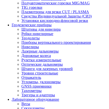
Полуавтоматические горелки MIG/MAG
TIG горелки
Плазмотроны для резки CUT / PLASMA
Средства Индивидуальной Защиты (СИЗ)
Установки кислородно-флюсовой резки
Геодезические приборы
Штативы для нивелира
Рейки нивелирные
Теодолиты
Приборы вертикального проектирования
Нивелиры
Лазерные дальномеры
Дорожные колеса
Рулетки измерительные
Оптические дальномеры
Штанги для лазерных уровней
Уровни строительные
Отражатель
Угломеры, уклономеры
GNSS приемники
Тахеометры
Трегеры и адаптеры
Лабораторное оборудование
Весы
Секундомеры