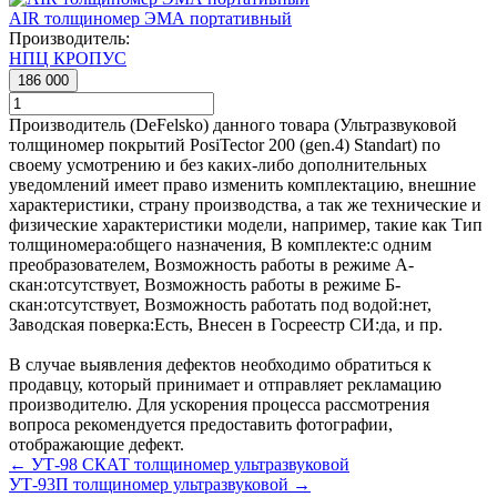
AIR толщиномер ЭМА портативный
Производитель:
НПЦ КРОПУС
186 000
Производитель (DeFelsko) данного товара (Ультразвуковой
толщиномер покрытий PosiTector 200 (gen.4) Standart) по
своему усмотрению и без каких-либо дополнительных
уведомлений имеет право изменить комплектацию, внешние
характеристики, страну производства, а так же технические и
физические характеристики модели, например, такие как
Тип
толщиномера:
общего назначения
,
В комплекте:
с одним
преобразователем
,
Возможность работы в режиме А-
скан:
отсутствует
,
Возможность работы в режиме Б-
скан:
отсутствует
,
Возможность работать под водой:
нет
,
Заводская поверка:
Есть
,
Внесен в Госреестр СИ:
да
, и пр.
В случае выявления дефектов необходимо обратиться к
продавцу, который принимает и отправляет рекламацию
производителю. Для ускорения процесса рассмотрения
вопроса рекомендуется предоставить фотографии,
отображающие дефект.
← УТ-98 СКАТ толщиномер ультразвуковой
УТ-93П толщиномер ультразвуковой →