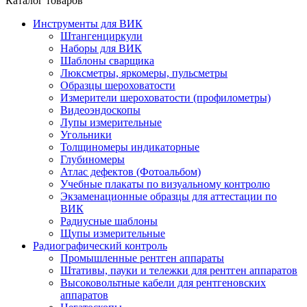
Каталог товаров
Инструменты для ВИК
Штангенциркули
Наборы для ВИК
Шаблоны сварщика
Люксметры, яркомеры, пульсметры
Образцы шероховатости
Измерители шероховатости (профилометры)
Видеоэндоскопы
Лупы измерительные
Угольники
Толщиномеры индикаторные
Глубиномеры
Атлас дефектов (Фотоальбом)
Учебные плакаты по визуальному контролю
Экзаменационные образцы для аттестации по
ВИК
Радиусные шаблоны
Щупы измерительные
Радиографический контроль
Промышленные рентген аппараты
Штативы, пауки и тележки для рентген аппаратов
Высоковольтные кабели для рентгеновских
аппаратов