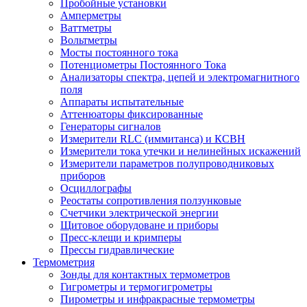
Пробойные установки
Амперметры
Ваттметры
Вольтметры
Мосты постоянного тока
Потенциометры Постоянного Тока
Анализаторы спектра, цепей и электромагнитного
поля
Аппараты испытательные
Аттенюаторы фиксированные
Генераторы сигналов
Измерители RLC (иммитанса) и КСВН
Измерители тока утечки и нелинейных искажений
Измерители параметров полупроводниковых
приборов
Осциллографы
Реостаты сопротивления ползунковые
Счетчики электрической энергии
Щитовое оборудоване и приборы
Пресс-клещи и кримперы
Прессы гидравлические
Термометрия
Зонды для контактных термометров
Гигрометры и термогигрометры
Пирометры и инфракрасные термометры