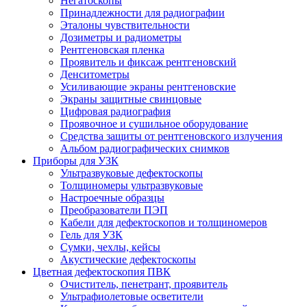
Негатоскопы
Принадлежности для радиографии
Эталоны чувствительности
Дозиметры и радиометры
Рентгеновская пленка
Проявитель и фиксаж рентгеновский
Денситометры
Усиливающие экраны рентгеновские
Экраны защитные свинцовые
Цифровая радиография
Проявочное и сушильное оборудование
Средства защиты от рентгеновского излучения
Альбом радиографических снимков
Приборы для УЗК
Ультразвуковые дефектоскопы
Толщиномеры ультразвуковые
Настроечные образцы
Преобразователи ПЭП
Кабели для дефектоскопов и толщиномеров
Гель для УЗК
Сумки, чехлы, кейсы
Акустические дефектоскопы
Цветная дефектоскопия ПВК
Очиститель, пенетрант, проявитель
Ультрафиолетовые осветители