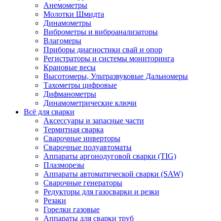
Анемометры
Молотки Шмидта
Динамометры
Виброметры и виброанализаторы
Влагомеры
Приборы диагностики свай и опор
Регистраторы и системы мониторинга
Крановые весы
Высотомеры, Ультразвуковые Дальномеры
Тахометры цифровые
Дифманометры
Динамометрические ключи
Всё для сварки
Аксессуары и запасные части
Термитная сварка
Сварочные инверторы
Сварочные полуавтоматы
Аппараты аргонодуговой сварки (TIG)
Плазморезы
Аппараты автоматической сварки (SAW)
Сварочные генераторы
Редукторы для газосварки и резки
Резаки
Горелки газовые
Аппараты для сварки труб