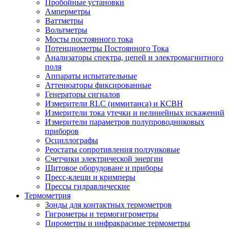
Пробойные установки
Амперметры
Ваттметры
Вольтметры
Мосты постоянного тока
Потенциометры Постоянного Тока
Анализаторы спектра, цепей и электромагнитного
поля
Аппараты испытательные
Аттенюаторы фиксированные
Генераторы сигналов
Измерители RLC (иммитанса) и КСВН
Измерители тока утечки и нелинейных искажений
Измерители параметров полупроводниковых
приборов
Осциллографы
Реостаты сопротивления ползунковые
Счетчики электрической энергии
Щитовое оборудоване и приборы
Пресс-клещи и кримперы
Прессы гидравлические
Термометрия
Зонды для контактных термометров
Гигрометры и термогигрометры
Пирометры и инфракрасные термометры