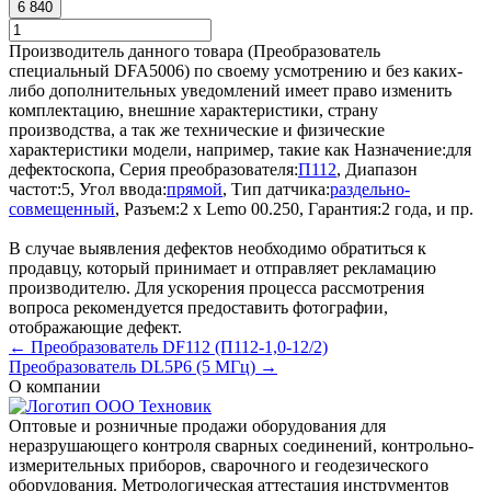
6 840
Производитель данного товара (Преобразователь
специальный DFA5006) по своему усмотрению и без каких-
либо дополнительных уведомлений имеет право изменить
комплектацию, внешние характеристики, страну
производства, а так же технические и физические
характеристики модели, например, такие как
Назначение:
для
дефектоскопа
,
Серия преобразователя:
П112
,
Диапазон
частот:
5
,
Угол ввода:
прямой
,
Тип датчика:
раздельно-
совмещенный
,
Разъем:
2 х Lemo 00.250
,
Гарантия:
2 года
, и пр.
В случае выявления дефектов необходимо обратиться к
продавцу, который принимает и отправляет рекламацию
производителю. Для ускорения процесса рассмотрения
вопроса рекомендуется предоставить фотографии,
отображающие дефект.
← Преобразователь DF112 (П112-1,0-12/2)
Преобразователь DL5P6 (5 МГц) →
О компании
Оптовые и розничные продажи оборудования для
неразрушающего контроля сварных соединений, контрольно-
измерительных приборов, сварочного и геодезического
оборудования. Метрологическая аттестация инструментов