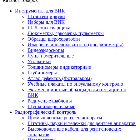
Каталог товаров
Инструменты для ВИК
Штангенциркули
Наборы для ВИК
Шаблоны сварщика
Люксметры, яркомеры, пульсметры
Образцы шероховатости
Измерители шероховатости (профилометры)
Видеоэндоскопы
Лупы измерительные
Угольники
Толщиномеры индикаторные
Глубиномеры
Атлас дефектов (Фотоальбом)
Учебные плакаты по визуальному контролю
Экзаменационные образцы для аттестации по
ВИК
Радиусные шаблоны
Щупы измерительные
Радиографический контроль
Промышленные рентген аппараты
Штативы, пауки и тележки для рентген аппаратов
Высоковольтные кабели для рентгеновских
аппаратов