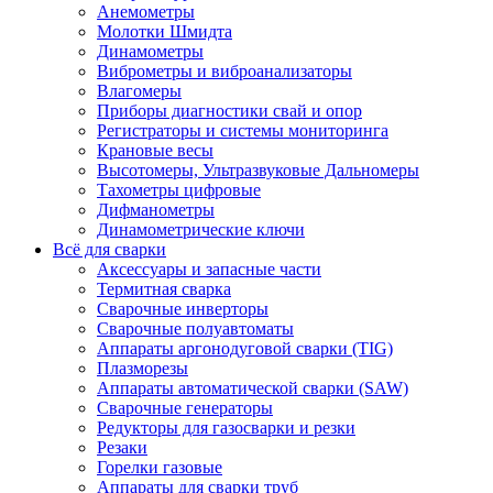
Анемометры
Молотки Шмидта
Динамометры
Виброметры и виброанализаторы
Влагомеры
Приборы диагностики свай и опор
Регистраторы и системы мониторинга
Крановые весы
Высотомеры, Ультразвуковые Дальномеры
Тахометры цифровые
Дифманометры
Динамометрические ключи
Всё для сварки
Аксессуары и запасные части
Термитная сварка
Сварочные инверторы
Сварочные полуавтоматы
Аппараты аргонодуговой сварки (TIG)
Плазморезы
Аппараты автоматической сварки (SAW)
Сварочные генераторы
Редукторы для газосварки и резки
Резаки
Горелки газовые
Аппараты для сварки труб