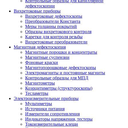
Контрольные образцы для капиллярной
дефектоскопии
Вихретоковые приборы
Вихретоковые дефектоскопы
Преобразователи Константа
Меры толщины покрытий
Образцы вихретокового контроля
Каретки для контроля резьбы
Вихретоковые преобразователи
Магнитная дефектоскопия
Магнитные порошки и концентраты
Магнитные суспензии
Фоновые краски
Магнитопорошковые дефектоскопы
Электромагниты и постоянные магниты
Контрольные образцы для МПД
Магнитометры
Коэрцитиметры (структуроскопы)
Тесламетры
Электроизмерительные приборы
Мультиметры
Источники питания
Измерители сопротивления
Индикаторы напряжения, тестеры
Токоизмерительные клещи