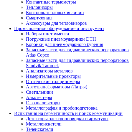
Контактные термометры
Тепловизоры
Контроль тепловых величин
Смарт-зонды
Аксессуары для тепловизоров
Промышленное оборудование и инструмент
Наборы инструмента
Погружные пневмоударники DTH
Коронки для пневмоударного бурения
Запасные части для гидравлических перфораторов
Atlas Copco
Запасные части для гидравлических перфораторов
Sandvik Tamrock
Анализаторы металлов
Измерительные проекторы
Оптические толщиномеры
Автотрансформаторы (Латры)
Светильники
Алкотестеры
Газоанализаторы
Металлография и пробоподготовка
Испытания на герметичность и поиск коммуникаций
Детекторы электропроводки и арматуры
Металлоискатели
Течеискатели