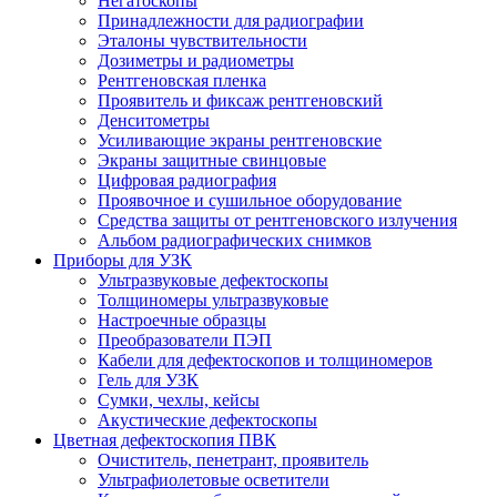
Негатоскопы
Принадлежности для радиографии
Эталоны чувствительности
Дозиметры и радиометры
Рентгеновская пленка
Проявитель и фиксаж рентгеновский
Денситометры
Усиливающие экраны рентгеновские
Экраны защитные свинцовые
Цифровая радиография
Проявочное и сушильное оборудование
Средства защиты от рентгеновского излучения
Альбом радиографических снимков
Приборы для УЗК
Ультразвуковые дефектоскопы
Толщиномеры ультразвуковые
Настроечные образцы
Преобразователи ПЭП
Кабели для дефектоскопов и толщиномеров
Гель для УЗК
Сумки, чехлы, кейсы
Акустические дефектоскопы
Цветная дефектоскопия ПВК
Очиститель, пенетрант, проявитель
Ультрафиолетовые осветители