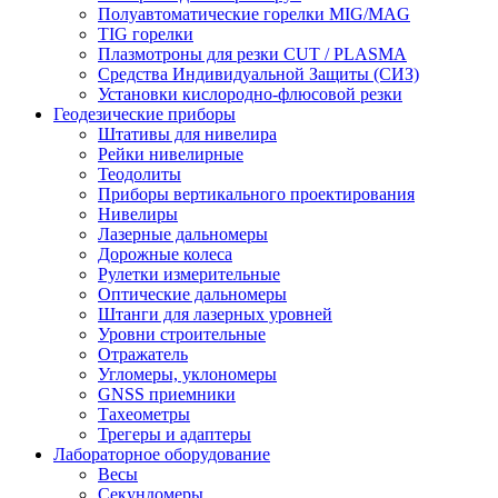
Полуавтоматические горелки MIG/MAG
TIG горелки
Плазмотроны для резки CUT / PLASMA
Средства Индивидуальной Защиты (СИЗ)
Установки кислородно-флюсовой резки
Геодезические приборы
Штативы для нивелира
Рейки нивелирные
Теодолиты
Приборы вертикального проектирования
Нивелиры
Лазерные дальномеры
Дорожные колеса
Рулетки измерительные
Оптические дальномеры
Штанги для лазерных уровней
Уровни строительные
Отражатель
Угломеры, уклономеры
GNSS приемники
Тахеометры
Трегеры и адаптеры
Лабораторное оборудование
Весы
Секундомеры