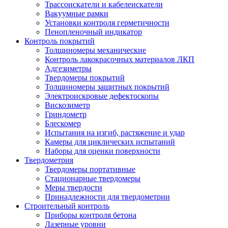
Трассоискатели и кабелеискатели
Вакуумные рамки
Установки контроля герметичности
Пенопленочный индикатор
Контроль покрытий
Толщиномеры механические
Контроль лакокрасочных материалов ЛКП
Адгезиметры
Твердомеры покрытий
Толщиномеры защитных покрытий
Электроискровые дефектоскопы
Вискозиметр
Гриндометр
Блескомер
Испытания на изгиб, растяжение и удар
Камеры для циклических испытаний
Наборы для оценки поверхности
Твердометрия
Твердомеры портативные
Стационарные твердомеры
Меры твердости
Принадлежности для твердометрии
Строительный контроль
Приборы контроля бетона
Лазерные уровни