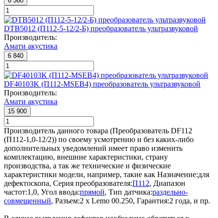
6 360
DTB5012 (П112-5-12/2-Б) преобразователь ультразвуковой
Производитель:
Амати акустика
6 840
DF40103K (П112-MSEB4) преобразователь ультразвуковой
Производитель:
Амати акустика
15 900
Производитель данного товара (Преобразователь DF112
(П112-1,0-12/2)) по своему усмотрению и без каких-либо
дополнительных уведомлений имеет право изменить
комплектацию, внешние характеристики, страну
производства, а так же технические и физические
характеристики модели, например, такие как
Назначение:
для
дефектоскопа
,
Серия преобразователя:
П112
,
Диапазон
частот:
1,0
,
Угол ввода:
прямой
,
Тип датчика:
раздельно-
совмещенный
,
Разъем:
2 х Lemo 00.250
,
Гарантия:
2 года
, и пр.