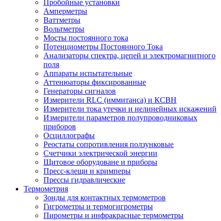
Пробойные установки
Амперметры
Ваттметры
Вольтметры
Мосты постоянного тока
Потенциометры Постоянного Тока
Анализаторы спектра, цепей и электромагнитного
поля
Аппараты испытательные
Аттенюаторы фиксированные
Генераторы сигналов
Измерители RLC (иммитанса) и КСВН
Измерители тока утечки и нелинейных искажений
Измерители параметров полупроводниковых
приборов
Осциллографы
Реостаты сопротивления ползунковые
Счетчики электрической энергии
Щитовое оборудоване и приборы
Пресс-клещи и кримперы
Прессы гидравлические
Термометрия
Зонды для контактных термометров
Гигрометры и термогигрометры
Пирометры и инфракрасные термометры