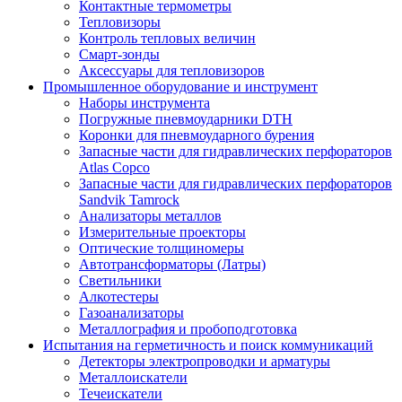
Контактные термометры
Тепловизоры
Контроль тепловых величин
Смарт-зонды
Аксессуары для тепловизоров
Промышленное оборудование и инструмент
Наборы инструмента
Погружные пневмоударники DTH
Коронки для пневмоударного бурения
Запасные части для гидравлических перфораторов
Atlas Copco
Запасные части для гидравлических перфораторов
Sandvik Tamrock
Анализаторы металлов
Измерительные проекторы
Оптические толщиномеры
Автотрансформаторы (Латры)
Светильники
Алкотестеры
Газоанализаторы
Металлография и пробоподготовка
Испытания на герметичность и поиск коммуникаций
Детекторы электропроводки и арматуры
Металлоискатели
Течеискатели