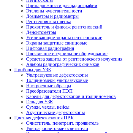
Негатоскопы
Принадлежности для радиографии
Эталоны чувствительности
Дозиметры и радиометры
Рентгеновская пленка
Проявитель и фиксаж рентгеновский
Денситометры
Усиливающие экраны рентгеновские
Экраны защитные свинцовые
Цифровая радиография
Проявочное и сушильное оборудование
Средства защиты от рентгеновского излучения
Альбом радиографических снимков
Приборы для УЗК
Ультразвуковые дефектоскопы
Толщиномеры ультразвуковые
Настроечные образцы
Преобразователи ПЭП
Кабели для дефектоскопов и толщиномеров
Гель для УЗК
Сумки, чехлы, кейсы
Акустические дефектоскопы
Цветная дефектоскопия ПВК
Очиститель, пенетрант, проявитель
Ультрафиолетовые осветители