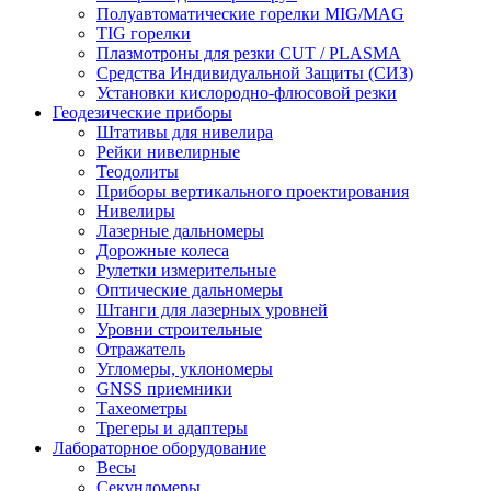
Полуавтоматические горелки MIG/MAG
TIG горелки
Плазмотроны для резки CUT / PLASMA
Средства Индивидуальной Защиты (СИЗ)
Установки кислородно-флюсовой резки
Геодезические приборы
Штативы для нивелира
Рейки нивелирные
Теодолиты
Приборы вертикального проектирования
Нивелиры
Лазерные дальномеры
Дорожные колеса
Рулетки измерительные
Оптические дальномеры
Штанги для лазерных уровней
Уровни строительные
Отражатель
Угломеры, уклономеры
GNSS приемники
Тахеометры
Трегеры и адаптеры
Лабораторное оборудование
Весы
Секундомеры