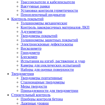
Трассоискатели и кабелеискатели
Вакуумные рамки
Установки контроля герметичности
Пенопленочный индикатор
Контроль покрытий
Толщиномеры механические
Контроль лакокрасочных материалов ЛКП
Адгезиметры
Твердомеры покрытий
Толщиномеры защитных покрытий
Электроискровые дефектоскопы
Вискозиметр
Гриндометр
Блескомер
Испытания на изгиб, растяжение и удар
Камеры для циклических испытаний
Наборы для оценки поверхности
Твердометрия
Твердомеры портативные
Стационарные твердомеры
Меры твердости
Принадлежности для твердометрии
Строительный контроль
Приборы контроля бетона
Лазерные уровни