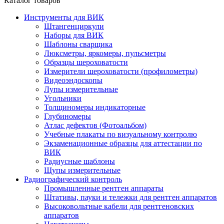
Каталог товаров
Инструменты для ВИК
Штангенциркули
Наборы для ВИК
Шаблоны сварщика
Люксметры, яркомеры, пульсметры
Образцы шероховатости
Измерители шероховатости (профилометры)
Видеоэндоскопы
Лупы измерительные
Угольники
Толщиномеры индикаторные
Глубиномеры
Атлас дефектов (Фотоальбом)
Учебные плакаты по визуальному контролю
Экзаменационные образцы для аттестации по
ВИК
Радиусные шаблоны
Щупы измерительные
Радиографический контроль
Промышленные рентген аппараты
Штативы, пауки и тележки для рентген аппаратов
Высоковольтные кабели для рентгеновских
аппаратов