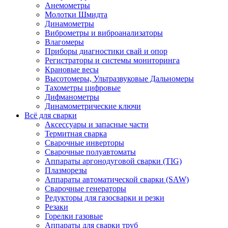
Анемометры
Молотки Шмидта
Динамометры
Виброметры и виброанализаторы
Влагомеры
Приборы диагностики свай и опор
Регистраторы и системы мониторинга
Крановые весы
Высотомеры, Ультразвуковые Дальномеры
Тахометры цифровые
Дифманометры
Динамометрические ключи
Всё для сварки
Аксессуары и запасные части
Термитная сварка
Сварочные инверторы
Сварочные полуавтоматы
Аппараты аргонодуговой сварки (TIG)
Плазморезы
Аппараты автоматической сварки (SAW)
Сварочные генераторы
Редукторы для газосварки и резки
Резаки
Горелки газовые
Аппараты для сварки труб