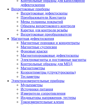
Контрольные образцы для капиллярной
дефектоскопии
Вихретоковые приборы
Вихретоковые дефектоскопы
Преобразователи Константа
Меры толщины покрытий
Образцы вихретокового контроля
Каретки для контроля резьбы
Вихретоковые преобразователи
Магнитная дефектоскопия
Магнитные порошки и концентраты
Магнитные суспензии
Фоновые краски
Магнитопорошковые дефектоскопы
Электромагниты и постоянные магниты
Контрольные образцы для МПД
Магнитометры
Коэрцитиметры (структуроскопы)
Тесламетры
Электроизмерительные приборы
Мультиметры
Источники питания
Измерители сопротивления
Индикаторы напряжения, тестеры
Токоизмерительные клещи