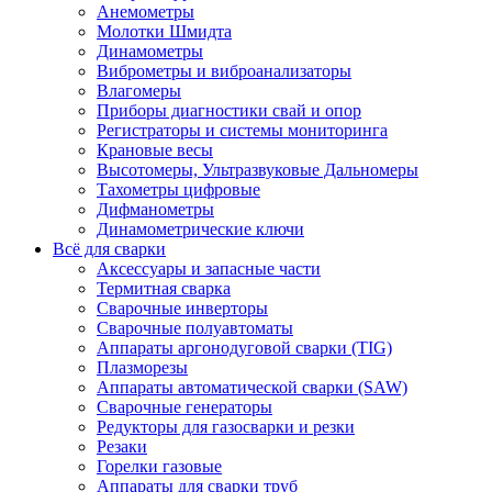
Анемометры
Молотки Шмидта
Динамометры
Виброметры и виброанализаторы
Влагомеры
Приборы диагностики свай и опор
Регистраторы и системы мониторинга
Крановые весы
Высотомеры, Ультразвуковые Дальномеры
Тахометры цифровые
Дифманометры
Динамометрические ключи
Всё для сварки
Аксессуары и запасные части
Термитная сварка
Сварочные инверторы
Сварочные полуавтоматы
Аппараты аргонодуговой сварки (TIG)
Плазморезы
Аппараты автоматической сварки (SAW)
Сварочные генераторы
Редукторы для газосварки и резки
Резаки
Горелки газовые
Аппараты для сварки труб