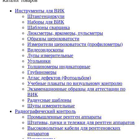
Каталог товаров
Инструменты для ВИК
Штангенциркули
Наборы для ВИК
Шаблоны сварщика
Люксметры, яркомеры, пульсметры
Образцы шероховатости
Измерители шероховатости (профилометры)
Видеоэндоскопы
Лупы измерительные
Угольники
Толщиномеры индикаторные
Глубиномеры
Атлас дефектов (Фотоальбом)
Учебные плакаты по визуальному контролю
Экзаменационные образцы для аттестации по
ВИК
Радиусные шаблоны
Щупы измерительные
Радиографический контроль
Промышленные рентген аппараты
Штативы, пауки и тележки для рентген аппаратов
Высоковольтные кабели для рентгеновских
аппаратов