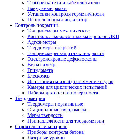
Трассоискатели и кабелеискатели
Вакуумные рамки
Установки контроля герметичности
Пенопленочный индикатор
Контроль покрытий
Толщиномеры механические
Контроль лакокрасочных материалов ЛКП
Адгезиметры
Твердомеры покрытий
Толщиномеры защитных покрытий
Электроискровые дефектоскопы
Вискозиметр
Гриндометр
Блескомер
Испытания на изгиб, растяжение и удар
Камеры для циклических испытаний
Наборы для оценки поверхности
Твердометрия
Твердомеры портативные
Стационарные твердомеры
Меры твердости
Принадлежности для твердометрии
Строительный контроль
Приборы контроля бетона
Лазерные уровни