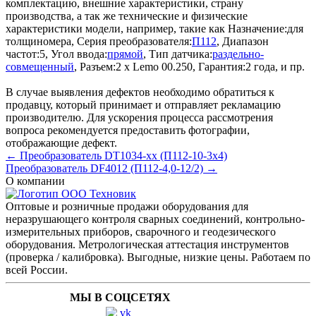
комплектацию, внешние характеристики, страну
производства, а так же технические и физические
характеристики модели, например, такие как
Назначение:
для
толщиномера
,
Серия преобразователя:
П112
,
Диапазон
частот:
5
,
Угол ввода:
прямой
,
Тип датчика:
раздельно-
совмещенный
,
Разъем:
2 х Lemo 00.250
,
Гарантия:
2 года
, и пр.
В случае выявления дефектов необходимо обратиться к
продавцу, который принимает и отправляет рекламацию
производителю. Для ускорения процесса рассмотрения
вопроса рекомендуется предоставить фотографии,
отображающие дефект.
← Преобразователь DT1034-xx (П112-10-3x4)
Преобразователь DF4012 (П112-4,0-12/2) →
О компании
Оптовые и розничные продажи оборудования для
неразрушающего контроля сварных соединений, контрольно-
измерительных приборов, сварочного и геодезического
оборудования. Метрологическая аттестация инструментов
(проверка / калибровка). Выгодные, низкие цены. Работаем по
всей России.
МЫ В СОЦСЕТЯХ