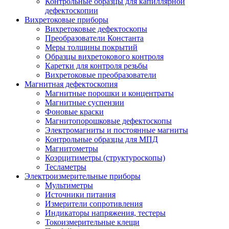
Контрольные образцы для капиллярной
дефектоскопии
Вихретоковые приборы
Вихретоковые дефектоскопы
Преобразователи Константа
Меры толщины покрытий
Образцы вихретокового контроля
Каретки для контроля резьбы
Вихретоковые преобразователи
Магнитная дефектоскопия
Магнитные порошки и концентраты
Магнитные суспензии
Фоновые краски
Магнитопорошковые дефектоскопы
Электромагниты и постоянные магниты
Контрольные образцы для МПД
Магнитометры
Коэрцитиметры (структуроскопы)
Тесламетры
Электроизмерительные приборы
Мультиметры
Источники питания
Измерители сопротивления
Индикаторы напряжения, тестеры
Токоизмерительные клещи