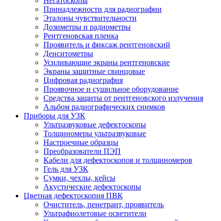
Негатоскопы
Принадлежности для радиографии
Эталоны чувствительности
Дозиметры и радиометры
Рентгеновская пленка
Проявитель и фиксаж рентгеновский
Денситометры
Усиливающие экраны рентгеновские
Экраны защитные свинцовые
Цифровая радиография
Проявочное и сушильное оборудование
Средства защиты от рентгеновского излучения
Альбом радиографических снимков
Приборы для УЗК
Ультразвуковые дефектоскопы
Толщиномеры ультразвуковые
Настроечные образцы
Преобразователи ПЭП
Кабели для дефектоскопов и толщиномеров
Гель для УЗК
Сумки, чехлы, кейсы
Акустические дефектоскопы
Цветная дефектоскопия ПВК
Очиститель, пенетрант, проявитель
Ультрафиолетовые осветители