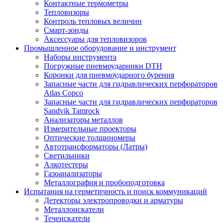
Контактные термометры
Тепловизоры
Контроль тепловых величин
Смарт-зонды
Аксессуары для тепловизоров
Промышленное оборудование и инструмент
Наборы инструмента
Погружные пневмоударники DTH
Коронки для пневмоударного бурения
Запасные части для гидравлических перфораторов
Atlas Copco
Запасные части для гидравлических перфораторов
Sandvik Tamrock
Анализаторы металлов
Измерительные проекторы
Оптические толщиномеры
Автотрансформаторы (Латры)
Светильники
Алкотестеры
Газоанализаторы
Металлография и пробоподготовка
Испытания на герметичность и поиск коммуникаций
Детекторы электропроводки и арматуры
Металлоискатели
Течеискатели