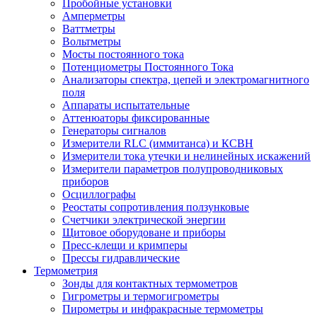
Пробойные установки
Амперметры
Ваттметры
Вольтметры
Мосты постоянного тока
Потенциометры Постоянного Тока
Анализаторы спектра, цепей и электромагнитного
поля
Аппараты испытательные
Аттенюаторы фиксированные
Генераторы сигналов
Измерители RLC (иммитанса) и КСВН
Измерители тока утечки и нелинейных искажений
Измерители параметров полупроводниковых
приборов
Осциллографы
Реостаты сопротивления ползунковые
Счетчики электрической энергии
Щитовое оборудоване и приборы
Пресс-клещи и кримперы
Прессы гидравлические
Термометрия
Зонды для контактных термометров
Гигрометры и термогигрометры
Пирометры и инфракрасные термометры