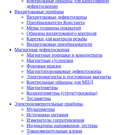
Контрольные образцы для капиллярной
дефектоскопии
Вихретоковые приборы
Вихретоковые дефектоскопы
Преобразователи Константа
Меры толщины покрытий
Образцы вихретокового контроля
Каретки для контроля резьбы
Вихретоковые преобразователи
Магнитная дефектоскопия
Магнитные порошки и концентраты
Магнитные суспензии
Фоновые краски
Магнитопорошковые дефектоскопы
Электромагниты и постоянные магниты
Контрольные образцы для МПД
Магнитометры
Коэрцитиметры (структуроскопы)
Тесламетры
Электроизмерительные приборы
Мультиметры
Источники питания
Измерители сопротивления
Индикаторы напряжения, тестеры
Токоизмерительные клещи