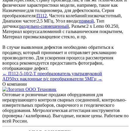
физические характеристики модели, например, такие как
Назначение:
для толщиномера, для дефектоскопа
,
Серия
преобразователя:
П112
,
Частота колебаний:
низкочастотный
,
Диапазон частот:
2,5 МГц
,
Угол ввода:
прямой
,
Тип
датчика:
раздельно-совмещенный
,
Разъем:
2 х Lemo 00.250
,
Материал корпуса:
алюминий с гальваническим покрытием
,
Материал призмы:
кварцевое стекло
, и пр.
В случае выявления дефектов необходимо обратиться к
продавцу, который принимает и отправляет рекламацию
производителю. Для ускорения процесса рассмотрения
вопроса рекомендуется предоставить фотографии,
отображающие дефект.
← П112-5-10/2-Т преобразователь ультразвуковой
AD50xx наклонные р/с преобразователи 5МГц →
О компании
Оптовые и розничные продажи оборудования для
неразрушающего контроля сварных соединений, контрольно-
измерительных приборов, сварочного и геодезического
оборудования. Метрологическая аттестация инструментов
(проверка / калибровка). Выгодные, низкие цены. Работаем по
всей России.