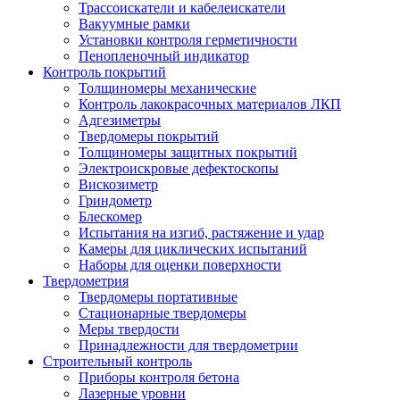
Трассоискатели и кабелеискатели
Вакуумные рамки
Установки контроля герметичности
Пенопленочный индикатор
Контроль покрытий
Толщиномеры механические
Контроль лакокрасочных материалов ЛКП
Адгезиметры
Твердомеры покрытий
Толщиномеры защитных покрытий
Электроискровые дефектоскопы
Вискозиметр
Гриндометр
Блескомер
Испытания на изгиб, растяжение и удар
Камеры для циклических испытаний
Наборы для оценки поверхности
Твердометрия
Твердомеры портативные
Стационарные твердомеры
Меры твердости
Принадлежности для твердометрии
Строительный контроль
Приборы контроля бетона
Лазерные уровни