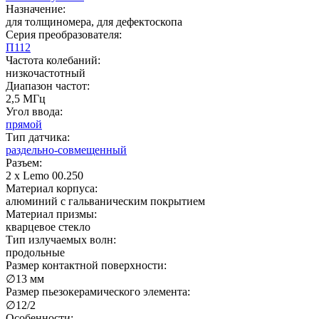
Назначение:
для толщиномера, для дефектоскопа
Серия преобразователя:
П112
Частота колебаний:
низкочастотный
Диапазон частот:
2,5 МГц
Угол ввода:
прямой
Тип датчика:
раздельно-совмещенный
Разъем:
2 х Lemo 00.250
Материал корпуса:
алюминий с гальваническим покрытием
Материал призмы:
кварцевое стекло
Тип излучаемых волн:
продольные
Размер контактной поверхности:
∅13 мм
Размер пьезокерамического элемента:
∅12/2
Особенности: