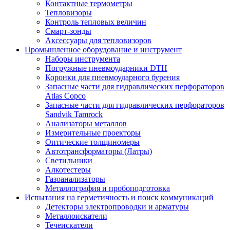
Контактные термометры
Тепловизоры
Контроль тепловых величин
Смарт-зонды
Аксессуары для тепловизоров
Промышленное оборудование и инструмент
Наборы инструмента
Погружные пневмоударники DTH
Коронки для пневмоударного бурения
Запасные части для гидравлических перфораторов
Atlas Copco
Запасные части для гидравлических перфораторов
Sandvik Tamrock
Анализаторы металлов
Измерительные проекторы
Оптические толщиномеры
Автотрансформаторы (Латры)
Светильники
Алкотестеры
Газоанализаторы
Металлография и пробоподготовка
Испытания на герметичность и поиск коммуникаций
Детекторы электропроводки и арматуры
Металлоискатели
Течеискатели