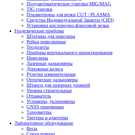
Полуавтоматические горелки MIG/MAG
TIG горелки
Плазмотроны для резки CUT / PLASMA
Средства Индивидуальной Защиты (СИЗ)
Установки кислородно-флюсовой резки
Геодезические приборы
Штативы для нивелира
Рейки нивелирные
Теодолиты
Приборы вертикального проектирования
Нивелиры
Лазерные дальномеры
Дорожные колеса
Рулетки измерительные
Оптические дальномеры
Штанги для лазерных уровней
Уровни строительные
Отражатель
Угломеры, уклономеры
GNSS приемники
Тахеометры
Трегеры и адаптеры
Лабораторное оборудование
Весы
Секундомеры