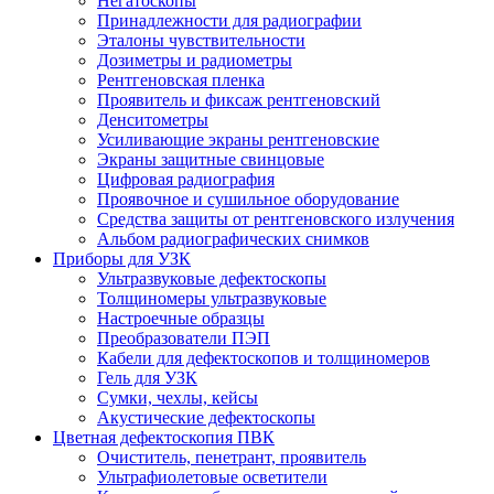
Негатоскопы
Принадлежности для радиографии
Эталоны чувствительности
Дозиметры и радиометры
Рентгеновская пленка
Проявитель и фиксаж рентгеновский
Денситометры
Усиливающие экраны рентгеновские
Экраны защитные свинцовые
Цифровая радиография
Проявочное и сушильное оборудование
Средства защиты от рентгеновского излучения
Альбом радиографических снимков
Приборы для УЗК
Ультразвуковые дефектоскопы
Толщиномеры ультразвуковые
Настроечные образцы
Преобразователи ПЭП
Кабели для дефектоскопов и толщиномеров
Гель для УЗК
Сумки, чехлы, кейсы
Акустические дефектоскопы
Цветная дефектоскопия ПВК
Очиститель, пенетрант, проявитель
Ультрафиолетовые осветители