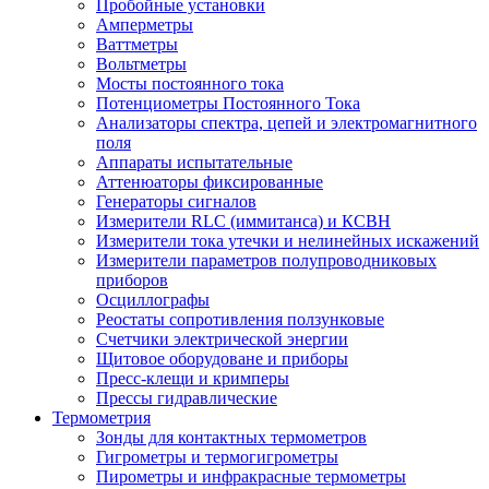
Пробойные установки
Амперметры
Ваттметры
Вольтметры
Мосты постоянного тока
Потенциометры Постоянного Тока
Анализаторы спектра, цепей и электромагнитного
поля
Аппараты испытательные
Аттенюаторы фиксированные
Генераторы сигналов
Измерители RLC (иммитанса) и КСВН
Измерители тока утечки и нелинейных искажений
Измерители параметров полупроводниковых
приборов
Осциллографы
Реостаты сопротивления ползунковые
Счетчики электрической энергии
Щитовое оборудоване и приборы
Пресс-клещи и кримперы
Прессы гидравлические
Термометрия
Зонды для контактных термометров
Гигрометры и термогигрометры
Пирометры и инфракрасные термометры