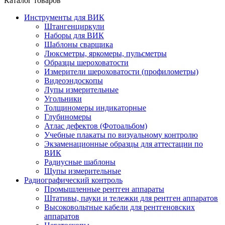
Каталог товаров
Инструменты для ВИК
Штангенциркули
Наборы для ВИК
Шаблоны сварщика
Люксметры, яркомеры, пульсметры
Образцы шероховатости
Измерители шероховатости (профилометры)
Видеоэндоскопы
Лупы измерительные
Угольники
Толщиномеры индикаторные
Глубиномеры
Атлас дефектов (Фотоальбом)
Учебные плакаты по визуальному контролю
Экзаменационные образцы для аттестации по
ВИК
Радиусные шаблоны
Щупы измерительные
Радиографический контроль
Промышленные рентген аппараты
Штативы, пауки и тележки для рентген аппаратов
Высоковольтные кабели для рентгеновских
аппаратов