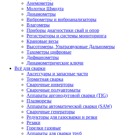
Анемометры
Молотки Шмидта
Динамометры
Виброметры и виброанализаторы
Влагомеры
Приборы диагностики свай и опор
Регистраторы и системы мониторинга
Крановые весы
Высотомеры, Ультразвуковые Дальномеры
Тахометры цифровые
Дифманометры
Динамометрические ключи
Всё для сварки
Аксессуары и запасные части
Термитная сварка
Сварочные инверторы
Сварочные полуавтоматы
Аппараты аргонодуговой сварки (TIG)
Плазморезы
Аппараты автоматической сварки (SAW)
Сварочные генераторы
Редукторы для газосварки и резки
Резаки
Горелки газовые
Аппараты для сварки труб