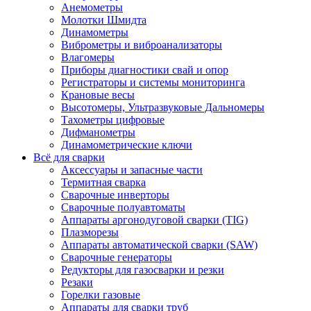
Анемометры
Молотки Шмидта
Динамометры
Виброметры и виброанализаторы
Влагомеры
Приборы диагностики свай и опор
Регистраторы и системы мониторинга
Крановые весы
Высотомеры, Ультразвуковые Дальномеры
Тахометры цифровые
Дифманометры
Динамометрические ключи
Всё для сварки
Аксессуары и запасные части
Термитная сварка
Сварочные инверторы
Сварочные полуавтоматы
Аппараты аргонодуговой сварки (TIG)
Плазморезы
Аппараты автоматической сварки (SAW)
Сварочные генераторы
Редукторы для газосварки и резки
Резаки
Горелки газовые
Аппараты для сварки труб