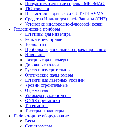
Полуавтоматические горелки MIG/MAG
TIG горелки
Плазмотроны для резки CUT / PLASMA
Средства Индивидуальной Защиты (СИЗ)
Установки кислородно-флюсовой резки
Геодезические приборы
Штативы для нивелира
Рейки нивелирные
Теодолиты
Приборы вертикального проектирования
Нивелиры
Лазерные дальномеры
Дорожные колеса
Рулетки измерительные
Оптические дальномеры
Штанги для лазерных уровней
Уровни строительные
Отражатель
Угломеры, уклономеры
GNSS приемники
Тахеометры
Трегеры и адаптеры
Лабораторное оборудование
Весы
Секундомеры