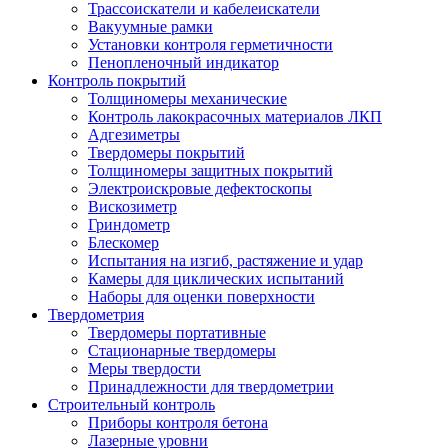
Трассоискатели и кабелеискатели
Вакуумные рамки
Установки контроля герметичности
Пенопленочный индикатор
Контроль покрытий
Толщиномеры механические
Контроль лакокрасочных материалов ЛКП
Адгезиметры
Твердомеры покрытий
Толщиномеры защитных покрытий
Электроискровые дефектоскопы
Вискозиметр
Гриндометр
Блескомер
Испытания на изгиб, растяжение и удар
Камеры для циклических испытаний
Наборы для оценки поверхности
Твердометрия
Твердомеры портативные
Стационарные твердомеры
Меры твердости
Принадлежности для твердометрии
Строительный контроль
Приборы контроля бетона
Лазерные уровни