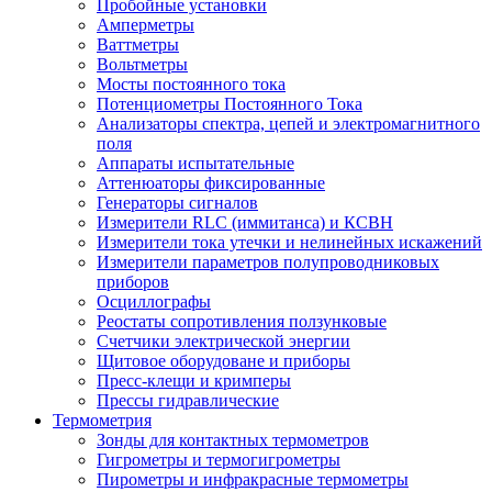
Пробойные установки
Амперметры
Ваттметры
Вольтметры
Мосты постоянного тока
Потенциометры Постоянного Тока
Анализаторы спектра, цепей и электромагнитного
поля
Аппараты испытательные
Аттенюаторы фиксированные
Генераторы сигналов
Измерители RLC (иммитанса) и КСВН
Измерители тока утечки и нелинейных искажений
Измерители параметров полупроводниковых
приборов
Осциллографы
Реостаты сопротивления ползунковые
Счетчики электрической энергии
Щитовое оборудоване и приборы
Пресс-клещи и кримперы
Прессы гидравлические
Термометрия
Зонды для контактных термометров
Гигрометры и термогигрометры
Пирометры и инфракрасные термометры