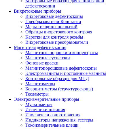
Контрольные образцы для капиллярной
дефектоскопии
Вихретоковые приборы
Вихретоковые дефектоскопы
Преобразователи Константа
Меры толщины покрытий
Образцы вихретокового контроля
Каретки для контроля резьбы
Вихретоковые преобразователи
Магнитная дефектоскопия
Магнитные порошки и концентраты
Магнитные суспензии
Фоновые краски
Магнитопорошковые дефектоскопы
Электромагниты и постоянные магниты
Контрольные образцы для МПД
Магнитометры
Коэрцитиметры (структуроскопы)
Тесламетры
Электроизмерительные приборы
Мультиметры
Источники питания
Измерители сопротивления
Индикаторы напряжения, тестеры
Токоизмерительные клещи