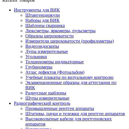
Каталог товаров
Инструменты для ВИК
Штангенциркули
Наборы для ВИК
Шаблоны сварщика
Люксметры, яркомеры, пульсметры
Образцы шероховатости
Измерители шероховатости (профилометры)
Видеоэндоскопы
Лупы измерительные
Угольники
Толщиномеры индикаторные
Глубиномеры
Атлас дефектов (Фотоальбом)
Учебные плакаты по визуальному контролю
Экзаменационные образцы для аттестации по
ВИК
Радиусные шаблоны
Щупы измерительные
Радиографический контроль
Промышленные рентген аппараты
Штативы, пауки и тележки для рентген аппаратов
Высоковольтные кабели для рентгеновских
аппаратов