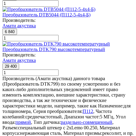
Преобразователь DTB5044 (П112-5-4x4-Б)
Производитель:
Амати акустика
6 840
Преобразователь DTK790 высокотемпературный
Производитель:
Амати акустика
29 400
Производитель (Амати акустика) данного товара
(Преобразователь DTK799) по своему усмотрению и без
каких-либо дополнительных уведомлений имеет право
изменить комплектацию, внешние характеристики, страну
производства, а так же технические и физические
характеристики модели, например, такие как
Назначение:
для
толщиномера
,
Серия преобразователя:
П112
,
Частота
колебаний:
среднечастотный
,
Диапазон частот:
5 МГц
,
Угол
ввода:
прямой
,
Тип датчика:
раздельно-совмещенный
,
Разъем:
специальный штекер с 2хLemo 00.250
,
Материал
корпуса:
нержавеющая сталь
,
Материал призмы:
рексолит
, и пр.