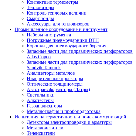
Контактные термометры
Тепловизоры
Контроль тепловых величин
Смарт-зонды
Аксессуары для тепловизоров
Промышленное оборудование и инструмент
Наборы инструмента
Погружные пневмоударники DTH
Коронки для пневмоударного бурения
Запасные части для гидравлических перфораторов
Atlas Copco
Запасные части для гидравлических перфораторов
Sandvik Tamrock
Анализаторы металлов
Измерительные проекторы
Оптические толщиномеры
Автотрансформаторы (Латры)
Светильники
Алкотестеры
Газоанализаторы
Металлография и пробоподготовка
Испытания на герметичность и поиск коммуникаций
Детекторы электропроводки и арматуры
Металлоискатели
Течеискатели