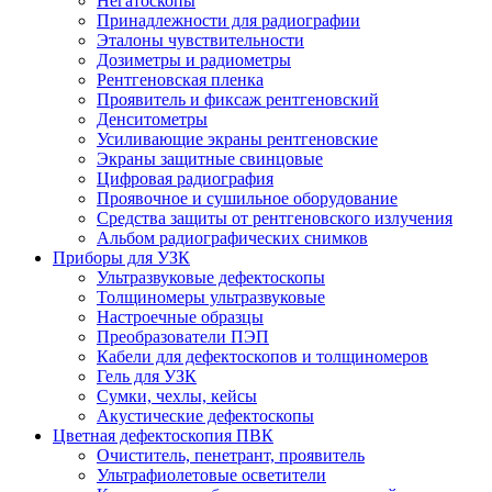
Негатоскопы
Принадлежности для радиографии
Эталоны чувствительности
Дозиметры и радиометры
Рентгеновская пленка
Проявитель и фиксаж рентгеновский
Денситометры
Усиливающие экраны рентгеновские
Экраны защитные свинцовые
Цифровая радиография
Проявочное и сушильное оборудование
Средства защиты от рентгеновского излучения
Альбом радиографических снимков
Приборы для УЗК
Ультразвуковые дефектоскопы
Толщиномеры ультразвуковые
Настроечные образцы
Преобразователи ПЭП
Кабели для дефектоскопов и толщиномеров
Гель для УЗК
Сумки, чехлы, кейсы
Акустические дефектоскопы
Цветная дефектоскопия ПВК
Очиститель, пенетрант, проявитель
Ультрафиолетовые осветители