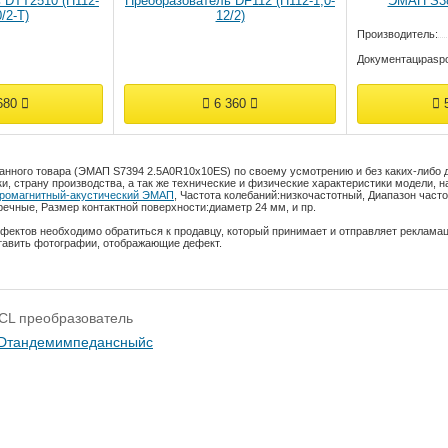
 DTT2510 (П112-
Преобразователь DF112 (П112-1,0-
ЭMAП S38
/2-Т)
12/2)
Производитель:
Документация:
pasp
680
6 360
5
анного товара (ЭМАП S7394 2.5A0R10x10ES) по своему усмотрению и без каких-либо
и, страну производства, а так же технические и физические характеристики модели, н
тромагнитный-акустический ЭМАП
,
Частота колебаний:
низкочастотный
,
Диапазон часто
речные
,
Размер контактной поверхности:
диаметр 24 мм
, и пр.
фектов необходимо обратиться к продавцу, который принимает и отправляет реклама
тавить фотографии, отображающие дефект.
CL преобразователь
D
тандем
импедансный
с