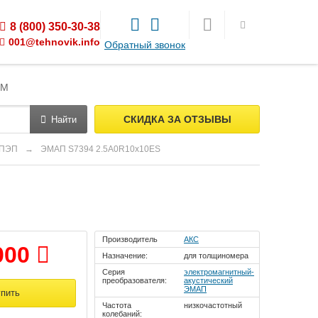
8 (800) 350-30-38
001@tehnovik.info
Обратный звонок
ЯМ
СКИДКА ЗА ОТЗЫВЫ
Найти
 ПЭП
→
ЭМАП S7394 2.5A0R10x10ES
Производитель
АКС
000
Назначение:
для толщиномера
Серия
электромагнитный-
преобразователя:
акустический
ЭМАП
Частота
низкочастотный
колебаний: