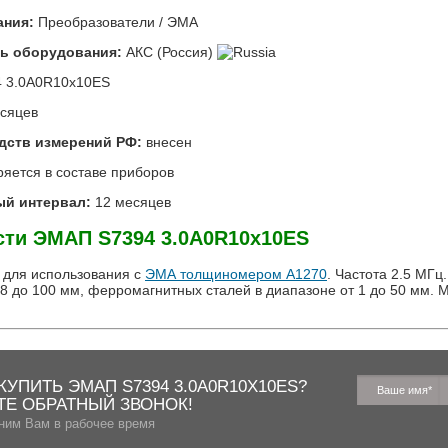
ания:
Преобразователи / ЭMA
ь оборудования:
АКС (Россия)
4 3.0A0R10x10ES
сяцев
едств измерений РФ:
внесен
яется в составе приборов
й интервал:
12 месяцев
сти
ЭMAП S7394 3.0A0R10x10ES
 для использования с
ЭМА толщиномером А1270
. Частота 2.5 МГ
,8 до 100 мм, ферромагнитных сталей в диапазоне от 1 до 50 мм.
.
КУПИТЬ ЭMAП S7394 3.0A0R10X10ES?
ТЕ ОБРАТНЫЙ ЗВОНОК!
ним Вам в рабочее время