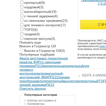
Преобразователь
притертый
(9)
2,5-10
хордовый
(3)
малогабаритный
(19)
с линией задержки
(4)
со сменными призмами
(23)
16 
для теневого контроля
(17)
TOFD
(6)
тандем
(4)
сменная капсула
(3)
Производитель (АКС) д
Показать еще
внешние характеристик
Внесен в Госреестр СИ
преобразователя:
элек
излучаемых волн:
попе
Внесен в Госреестр СИ
(0)
Популярные подборки
В случае выявления де
рекомендуется предос
Амати акустика
рс пэп
антенная
решетка ФАР
со сменными
призмами
П113
миниатюрные
раздельный
для
теневого
контроля
электромагнитный-
← S3375 4.0A0D5
акустический ЭМАП
П122
призма
преобразователя
притертый
высокотемпературный
TOF
линией задержки
П413
Очистить фильтр
Популярные категории
Наборы инструмента
Анемометры