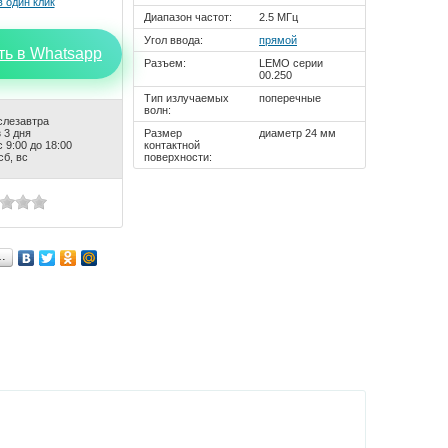
Диапазон частот:
2.5 МГц
Угол ввода:
прямой
ть в Whatsapp
Разъем:
LEMO серии
00.250
Тип излучаемых
поперечные
волн:
слезавтра
 3 дня
Размер
диаметр 24 мм
 9:00 до 18:00
контактной
сб, вс
поверхности:
…