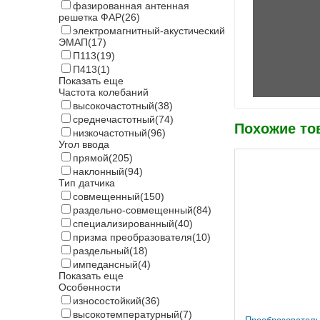
фазированная антенная
решетка ФАР
(26)
электромагнитный-акустический
ЭМАП
(17)
П113
(19)
П413
(1)
Показать еще
Частота колебаний
высокочастотный
(38)
среднечастотный
(74)
Похожие то
низкочастотный
(96)
Угол ввода
прямой
(205)
наклонный
(94)
Тип датчика
совмещенный
(150)
раздельно-совмещенный
(84)
специализированный
(40)
призма преобразователя
(10)
раздельный
(18)
импедансный
(4)
Показать еще
Особенности
износостойкий
(36)
высокотемпературный
(7)