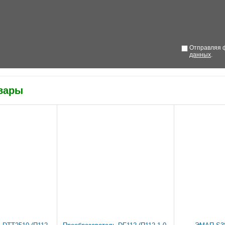
Отправляя ф
данных
.
вары