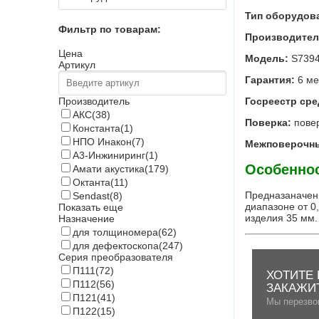
Тип оборудов
Фильтр по товарам:
Производител
Цена
Модель:
S739
Артикул
Гарантия:
6 ме
Госреестр ср
Производитель
АКС
(38)
Поверка:
повер
Константа
(1)
НПО Инакон
(7)
Межповерочны
А3-Инжиниринг
(1)
Особенно
Амати акустика
(179)
Октанта
(11)
Предназаначен
Sendast
(8)
диапазоне от 0
Показать еще
изделия 35 мм
Назначение
для толщиномера
(62)
для дефектоскопа
(247)
Серия преобразователя
П111
(72)
ХОТИТЕ 
П112
(56)
ЗАКАЖИ
П121
(41)
Мы перезво
П122
(15)