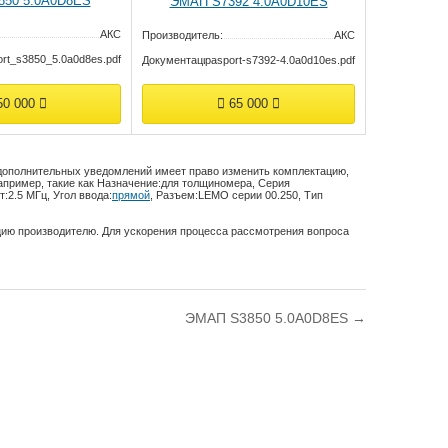
50 5.0A0D8ES
ЭMAП S7392 4.0A0D10ES
АКС
Производитель:
АКС
ort_s3850_5.0a0d8es.pdf
Документация:
pasport-s7392-4.0a0d10es.pdf
0 000
65 000
 дополнительных уведомлений имеет право изменить комплектацию,
апример, такие как
Назначение:
для толщиномера
,
Серия
т:
2.5 МГц
,
Угол ввода:
прямой
,
Разъем:
LEMO серии 00.250
,
Тип
цию производителю. Для ускорения процесса рассмотрения вопроса
ЭMAП S3850 5.0A0D8ES →