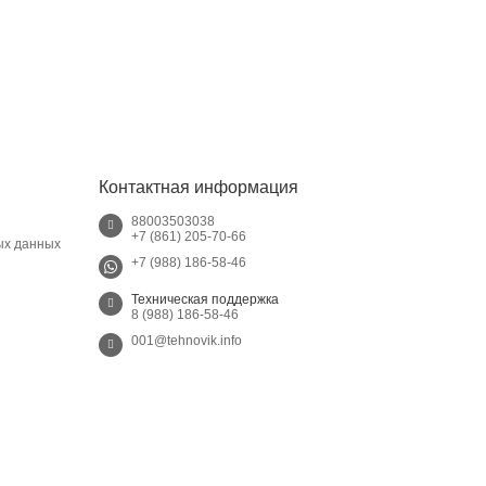
Контактная информация
88003503038
+7 (861) 205-70-66
ых данных
+7 (988) 186-58-46
Техническая поддержка
8 (988) 186-58-46
001@tehnovik.info