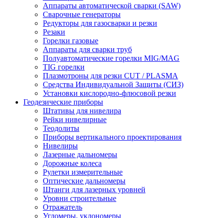
Аппараты автоматической сварки (SAW)
Сварочные генераторы
Редукторы для газосварки и резки
Резаки
Горелки газовые
Аппараты для сварки труб
Полуавтоматические горелки MIG/MAG
TIG горелки
Плазмотроны для резки CUT / PLASMA
Средства Индивидуальной Защиты (СИЗ)
Установки кислородно-флюсовой резки
Геодезические приборы
Штативы для нивелира
Рейки нивелирные
Теодолиты
Приборы вертикального проектирования
Нивелиры
Лазерные дальномеры
Дорожные колеса
Рулетки измерительные
Оптические дальномеры
Штанги для лазерных уровней
Уровни строительные
Отражатель
Угломеры, уклономеры