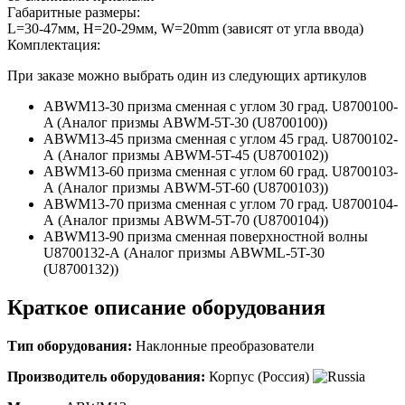
Габаритные размеры:
L=30-47мм, H=20-29мм, W=20mm (зависят от угла ввода)
Комплектация:
При заказе можно выбрать один из следующих артикулов
ABWM13-30 призма сменная с углом 30 град. U8700100-
A (
Аналог призмы ABWM-​5T-​30 (U8700100))
ABWM13-45 призма сменная с углом 45 град. U8700102-
A (
Аналог призмы ABWM-​5T-​45 (U8700102))
ABWM13-60 призма сменная с углом 60 град. U8700103-
A (
Аналог призмы ABWM-​5T-​60 (U8700103))
ABWM13-70 призма сменная с углом 70 град. U8700104-
A (
Аналог призмы ABWM-​5T-​70 (U8700104))
ABWM13-90 призма сменная поверхностной волны
U8700132-A (
Аналог призмы ABWML-​5T-​30
(U8700132))
Краткое описание оборудования
Тип оборудования:
Наклонные преобразователи
Производитель оборудования:
Корпус (Россия)