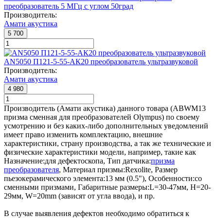
преобразователь 5 МГц с углом 50град
Производитель:
Амати акустика
5 700
AN5050 П121-5-55-АК20 преобразователь ультразвуковой
Производитель:
Амати акустика
4 980
Производитель (Амати акустика) данного товара (ABWM13
призма сменная для преобразователей Olympus) по своему
усмотрению и без каких-либо дополнительных уведомлений
имеет право изменить комплектацию, внешние
характеристики, страну производства, а так же технические и
физические характеристики модели, например, такие как
Назначение:
для дефектоскопа
,
Тип датчика:
призма
преобразователя
,
Материал призмы:
Rexolite
,
Размер
пьезокерамического элемента:
13 мм (0.5")
,
Особенности:
со
сменными призмами
,
Габаритные размеры:
L=30-47мм, H=20-
29мм, W=20mm (зависят от угла ввода)
, и пр.
В случае выявления дефектов необходимо обратиться к