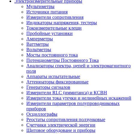
Электроизмерительные приборы
Мультиметры
Источники питания
Измерители сопротивления
Индикаторы напряжения, тестеры
Токоизмерительные клещи
Пробойные установки
Амперметры
Ваттметры
Вольтметры
Мосты постоянного тока
Потенциометры Постоянного Тока
Анализаторы спектра, цепей и электромагнитного
поля
Аппараты испытательные
Аттенюаторы фиксированные
Генераторы сигналов
Измерители RLC (иммитанса) и КСВН
Измерители тока утечки и нелинейных искажений
Измерители параметров полупроводниковых
приборов
Осциллографы
Реостаты сопротивления ползунковые
Счетчики электрической энергии
Щитовое оборудоване и приборы