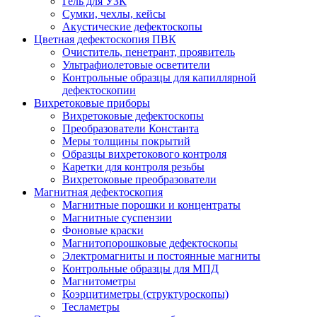
Гель для УЗК
Сумки, чехлы, кейсы
Акустические дефектоскопы
Цветная дефектоскопия ПВК
Очиститель, пенетрант, проявитель
Ультрафиолетовые осветители
Контрольные образцы для капиллярной
дефектоскопии
Вихретоковые приборы
Вихретоковые дефектоскопы
Преобразователи Константа
Меры толщины покрытий
Образцы вихретокового контроля
Каретки для контроля резьбы
Вихретоковые преобразователи
Магнитная дефектоскопия
Магнитные порошки и концентраты
Магнитные суспензии
Фоновые краски
Магнитопорошковые дефектоскопы
Электромагниты и постоянные магниты
Контрольные образцы для МПД
Магнитометры
Коэрцитиметры (структуроскопы)
Тесламетры