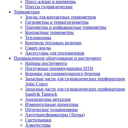
Пресс-клещи и кримперы
Прессы гидравлические
Термометрия
Зонды для контактных термометров
Гигрометры и термогигрометры
Пирометры и инфракрасные термометры
Контактные термометры
Тепловизоры
Контроль тепловых величин
Смарт-зонды
Аксессуары для тепловизоров
Промышленное оборудование и инструмент
Наборы инструмента
Погружные пневмоударники DTH
Коронки для пневмоударного бурения
Запасные части для гидравлических перфораторов
Atlas Copco
Запасные части для гидравлических перфораторов
Sandvik Tamrock
Анализаторы металлов
Измерительные проекторы
Оптические толщиномеры
Автотрансформаторы (Латры)
Светильники
Алкотестеры