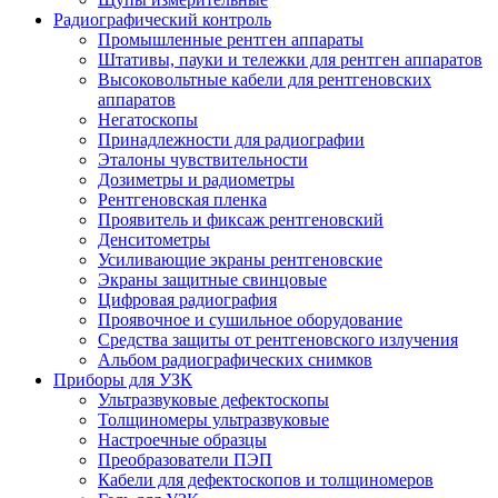
Радиографический контроль
Промышленные рентген аппараты
Штативы, пауки и тележки для рентген аппаратов
Высоковольтные кабели для рентгеновских
аппаратов
Негатоскопы
Принадлежности для радиографии
Эталоны чувствительности
Дозиметры и радиометры
Рентгеновская пленка
Проявитель и фиксаж рентгеновский
Денситометры
Усиливающие экраны рентгеновские
Экраны защитные свинцовые
Цифровая радиография
Проявочное и сушильное оборудование
Средства защиты от рентгеновского излучения
Альбом радиографических снимков
Приборы для УЗК
Ультразвуковые дефектоскопы
Толщиномеры ультразвуковые
Настроечные образцы
Преобразователи ПЭП
Кабели для дефектоскопов и толщиномеров