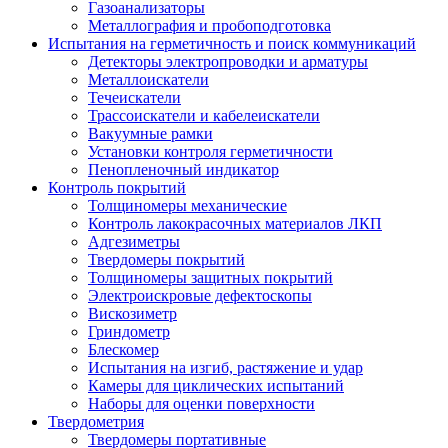
Газоанализаторы
Металлография и пробоподготовка
Испытания на герметичность и поиск коммуникаций
Детекторы электропроводки и арматуры
Металлоискатели
Течеискатели
Трассоискатели и кабелеискатели
Вакуумные рамки
Установки контроля герметичности
Пенопленочный индикатор
Контроль покрытий
Толщиномеры механические
Контроль лакокрасочных материалов ЛКП
Адгезиметры
Твердомеры покрытий
Толщиномеры защитных покрытий
Электроискровые дефектоскопы
Вискозиметр
Гриндометр
Блескомер
Испытания на изгиб, растяжение и удар
Камеры для циклических испытаний
Наборы для оценки поверхности
Твердометрия
Твердомеры портативные