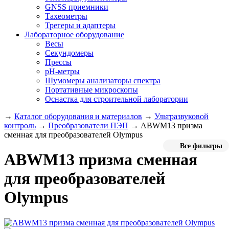
GNSS приемники
Тахеометры
Трегеры и адаптеры
Лабораторное оборудование
Весы
Секундомеры
Прессы
pH-метры
Шумомеры анализаторы спектра
Портативные микроскопы
Оснастка для строительной лаборатории
→
Каталог оборудования и материалов
→
Ультразвуковой
контроль
→
Преобразователи ПЭП
→
ABWM13 призма
сменная для преобразователей Olympus
Все фильтры
ABWM13 призма сменная
для преобразователей
Olympus