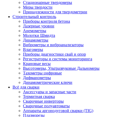
Стационарные твердомеры
Меры твердости
Принадлежности для твердометрии
Строительный контроль
Приборы контроля бетона
Лазерные уровни
Анемометры
Молотки Шмидта
Динамометры
Виброметры и виброанализаторы
Влагомеры
Приборы диагностики свай и опор
Регистраторы и системы мониторинга
Крановые весы
Высотомеры, Ультразвуковые Дальномеры
Тахометры цифровые
Дифманометры
Динамометрические ключи
Всё для сварки
Аксессуары и запасные части
Термитная сварка
Сварочные инверторы
Сварочные полуавтоматы
Аппараты аргонодуговой сварки (TIG)
Плазморезы