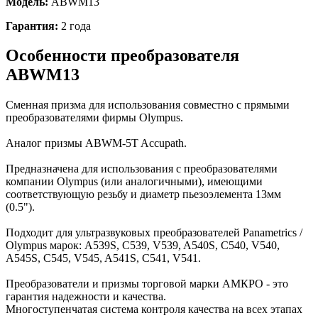
Модель:
ABWM13
Гарантия:
2 года
Особенности преобразователя
ABWM13
Сменная призма для использования совместно с прямыми
преобразователями фирмы Olympus.
Аналог призмы ABWM-5T Accupath.
Предназначена для использования с преобразователями
компании Olympus (или аналогичными), имеющими
соответствующую резьбу и диаметр пьезоэлемента 13мм
(0.5").
Подходит для ультразвуковых преобразователей Panametrics /
Olympus марок: A539S, C539, V539, A540S, C540, V540,
A545S, C545, V545, A541S, C541, V541.
Преобразователи и призмы торговой марки АМКРО - это
гарантия надежности и качества.
Многоступенчатая система контроля качества на всех этапах