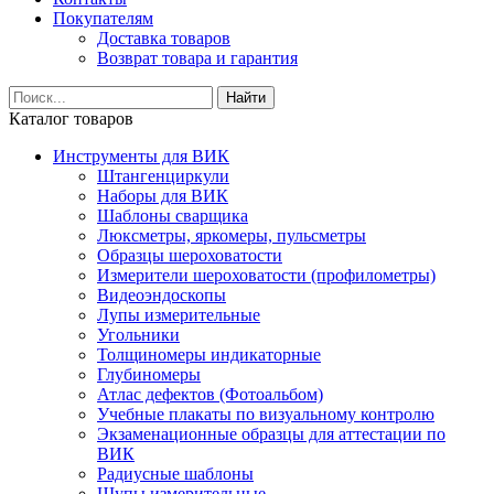
Покупателям
Доставка товаров
Возврат товара и гарантия
Найти
Каталог товаров
Инструменты для ВИК
Штангенциркули
Наборы для ВИК
Шаблоны сварщика
Люксметры, яркомеры, пульсметры
Образцы шероховатости
Измерители шероховатости (профилометры)
Видеоэндоскопы
Лупы измерительные
Угольники
Толщиномеры индикаторные
Глубиномеры
Атлас дефектов (Фотоальбом)
Учебные плакаты по визуальному контролю
Экзаменационные образцы для аттестации по
ВИК
Радиусные шаблоны
Щупы измерительные