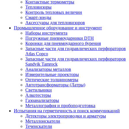
Контактные термометры
Тепловизоры
Контроль тепловых величин
Смарт-зонды
Аксессуары для тепловизоров
Промышленное оборудование и инструмент
Наборы инструмента
Погружные пневмоударники DTH
Коронки для пневмоударного бурения
Запасные части для гидравлических перфораторов
Atlas Copco
Запасные части для гидравлических перфораторов
Sandvik Tamrock
Анализаторы металлов
Измерительные проекторы
Оптические толщиномеры
Автотрансформаторы (Латры)
Светильники
Алкотестеры
Газоанализаторы
Металлография и пробоподготовка
Испытания на герметичность и поиск коммуникаций
Детекторы электропроводки и арматуры
Металлоискатели
Течеискатели