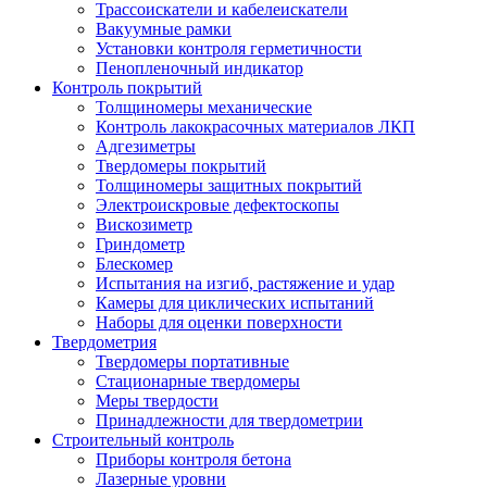
Трассоискатели и кабелеискатели
Вакуумные рамки
Установки контроля герметичности
Пенопленочный индикатор
Контроль покрытий
Толщиномеры механические
Контроль лакокрасочных материалов ЛКП
Адгезиметры
Твердомеры покрытий
Толщиномеры защитных покрытий
Электроискровые дефектоскопы
Вискозиметр
Гриндометр
Блескомер
Испытания на изгиб, растяжение и удар
Камеры для циклических испытаний
Наборы для оценки поверхности
Твердометрия
Твердомеры портативные
Стационарные твердомеры
Меры твердости
Принадлежности для твердометрии
Строительный контроль
Приборы контроля бетона
Лазерные уровни