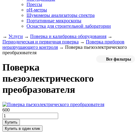
Прессы
pH-метры
Шумомеры анализаторы спектра
Портативные микроскопы
Оснастка для строительной лаборатории
→
Услуги
→
Поверка и калибровка оборудования
→
Периодическая и первичная поверка
→
Поверка приборов
неразрушающего контроля
→
Поверка пьезоэлектрического
преобразователя
Все фильтры
Поверка
пьезоэлектрического
преобразователя
600