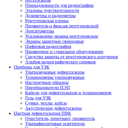
Негатоскопы
Принадлежности для радиографии
Эталоны чувствительности
Дозиметры и радиометры
Рентгеновская пленка
Проявитель и фиксаж рентгеновский
Денситометры
Усиливающие экраны рентгеновские
Экраны защитные свинцовые
Цифровая радиография
Проявочное и сушильное оборудование
Средства защиты от рентгеновского излучения
Альбом радиографических снимков
Приборы для УЗК
Ультразвуковые дефектоскопы
Толщиномеры ультразвуковые
Настроечные образцы
Преобразователи ПЭП
Кабели для дефектоскопов и толщиномеров
Гель для УЗК
Сумки, чехлы, кейсы
Акустические дефектоскопы
Цветная дефектоскопия ПВК
Очиститель, пенетрант, проявитель
Ультрафиолетовые осветители