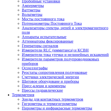
Пробойные установки
Амперметры
Ваттметры
Вольтметры
Мосты постоянного тока
Потенциометры Постоянного Тока
Анализаторы спектра, цепей и электромагнитного
поля
Аппараты испытательные
Аттенюаторы фиксированные
Генераторы сигналов
Измерители RLC (иммитанса) и КСВН
Измерители тока утечки и нелинейных искажений
Измерители параметров полупроводниковых
приборов
Осциллографы
Реостаты сопротивления ползунковые
Счетчики электрической энергии
Щитовое оборудоване и приборы
Пресс-клещи и кримперы
Прессы гидравлические
Термометрия
Зонды для контактных термометров
Гигрометры и термогигрометры
Пирометры и инфракрасные термометры