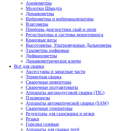
Анемометры
Молотки Шмидта
Динамометры
Виброметры и виброанализаторы
Влагомеры
Приборы диагностики свай и опор
Регистраторы и системы мониторинга
Крановые весы
Высотомеры, Ультразвуковые Дальномеры
Тахометры цифровые
Дифманометры
Динамометрические ключи
Всё для сварки
Аксессуары и запасные части
Термитная сварка
Сварочные инверторы
Сварочные полуавтоматы
Аппараты аргонодуговой сварки (TIG)
Плазморезы
Аппараты автоматической сварки (SAW)
Сварочные генераторы
Редукторы для газосварки и резки
Резаки
Горелки газовые
Аппараты для сварки труб