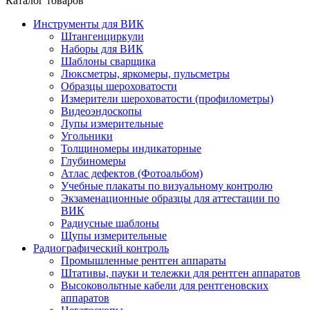
Каталог товаров
Инструменты для ВИК
Штангенциркули
Наборы для ВИК
Шаблоны сварщика
Люксметры, яркомеры, пульсметры
Образцы шероховатости
Измерители шероховатости (профилометры)
Видеоэндоскопы
Лупы измерительные
Угольники
Толщиномеры индикаторные
Глубиномеры
Атлас дефектов (Фотоальбом)
Учебные плакаты по визуальному контролю
Экзаменационные образцы для аттестации по
ВИК
Радиусные шаблоны
Щупы измерительные
Радиографический контроль
Промышленные рентген аппараты
Штативы, пауки и тележки для рентген аппаратов
Высоковольтные кабели для рентгеновских
аппаратов