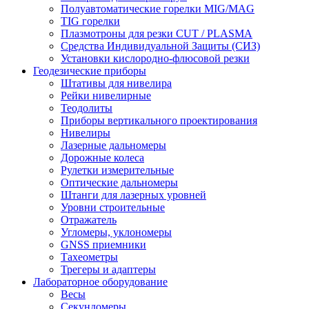
Полуавтоматические горелки MIG/MAG
TIG горелки
Плазмотроны для резки CUT / PLASMA
Средства Индивидуальной Защиты (СИЗ)
Установки кислородно-флюсовой резки
Геодезические приборы
Штативы для нивелира
Рейки нивелирные
Теодолиты
Приборы вертикального проектирования
Нивелиры
Лазерные дальномеры
Дорожные колеса
Рулетки измерительные
Оптические дальномеры
Штанги для лазерных уровней
Уровни строительные
Отражатель
Угломеры, уклономеры
GNSS приемники
Тахеометры
Трегеры и адаптеры
Лабораторное оборудование
Весы
Секундомеры