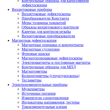
Контрольные образцы для капиллярной
дефектоскопии
Вихретоковые приборы
Вихретоковые дефектоскопы
Преобразователи Константа
Меры толщины покрытий
Образцы вихретокового контроля
Каретки для контроля резьбы
Вихретоковые преобразователи
Магнитная дефектоскопия
Магнитные порошки и концентраты
Магнитные суспензии
Фоновые краски
Магнитопорошковые дефектоскопы
Электромагниты и постоянные магниты
Контрольные образцы для МПД
Магнитометры
Коэрцитиметры (структуроскопы)
Тесламетры
Электроизмерительные приборы
Мультиметры
Источники питания
Измерители сопротивления
Индикаторы напряжения, тестеры
Токоизмерительные клещи