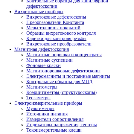
Контрольные образцы для капиллярной
дефектоскопии
Вихретоковые приборы
Вихретоковые дефектоскопы
Преобразователи Константа
Меры толщины покрытий
Образцы вихретокового контроля
Каретки для контроля резьбы
Вихретоковые преобразователи
Магнитная дефектоскопия
Магнитные порошки и концентраты
Магнитные суспензии
Фоновые краски
Магнитопорошковые дефектоскопы
Электромагниты и постоянные магниты
Контрольные образцы для МПД
Магнитометры
Коэрцитиметры (структуроскопы)
Тесламетры
Электроизмерительные приборы
Мультиметры
Источники питания
Измерители сопротивления
Индикаторы напряжения, тестеры
Токоизмерительные клещи