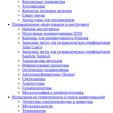
Контактные термометры
Тепловизоры
Контроль тепловых величин
Смарт-зонды
Аксессуары для тепловизоров
Промышленное оборудование и инструмент
Наборы инструмента
Погружные пневмоударники DTH
Коронки для пневмоударного бурения
Запасные части для гидравлических перфораторов
Atlas Copco
Запасные части для гидравлических перфораторов
Sandvik Tamrock
Анализаторы металлов
Измерительные проекторы
Оптические толщиномеры
Автотрансформаторы (Латры)
Светильники
Алкотестеры
Газоанализаторы
Металлография и пробоподготовка
Испытания на герметичность и поиск коммуникаций
Детекторы электропроводки и арматуры
Металлоискатели
Течеискатели