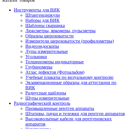
Каталог товаров
Инструменты для ВИК
Штангенциркули
Наборы для ВИК
Шаблоны сварщика
Люксметры, яркомеры, пульсметры
Образцы шероховатости
Измерители шероховатости (профилометры)
Видеоэндоскопы
Лупы измерительные
Угольники
Толщиномеры индикаторные
Глубиномеры
Атлас дефектов (Фотоальбом)
Учебные плакаты по визуальному контролю
Экзаменационные образцы для аттестации по
ВИК
Радиусные шаблоны
Щупы измерительные
Радиографический контроль
Промышленные рентген аппараты
Штативы, пауки и тележки для рентген аппаратов
Высоковольтные кабели для рентгеновских
аппаратов