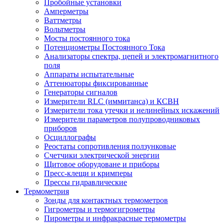
Пробойные установки
Амперметры
Ваттметры
Вольтметры
Мосты постоянного тока
Потенциометры Постоянного Тока
Анализаторы спектра, цепей и электромагнитного
поля
Аппараты испытательные
Аттенюаторы фиксированные
Генераторы сигналов
Измерители RLC (иммитанса) и КСВН
Измерители тока утечки и нелинейных искажений
Измерители параметров полупроводниковых
приборов
Осциллографы
Реостаты сопротивления ползунковые
Счетчики электрической энергии
Щитовое оборудоване и приборы
Пресс-клещи и кримперы
Прессы гидравлические
Термометрия
Зонды для контактных термометров
Гигрометры и термогигрометры
Пирометры и инфракрасные термометры