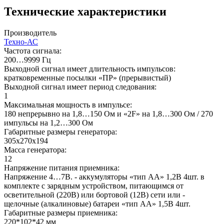
Технические характеристики
Производитель
Техно-АС
Частота сигнала:
200…9999 Гц
Выходной сигнал имеет длительность импульсов:
кратковременные посылки «ПР» (прерывистый)
Выходной сигнал имеет период следования:
1
Максимальная мощность в импульсе:
180 непрерывно на 1,8…150 Ом и «2F» на 1,8…300 Ом / 270
импульсы на 1,2…300 Ом
Габаритные размеры генератора:
305х270х194
Масса генератора:
12
Напряжение питания приемника:
Напряжение 4…7В. - аккумуляторы «тип АА» 1,2В 4шт. в
комплекте с зарядным устройством, питающимся от
осветительной (220В) или бортовой (12В) сети или -
щелочные (алкалиновые) батареи «тип АА» 1,5В 4шт.
Габаритные размеры приемника:
220*102*42 мм