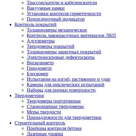
Трассоискатели и кабелеискатели
Вакуумные рамки
Установки контроля герметичности
Пенопленочный индикатор
Контроль покрытий
Толщиномеры механические
Контроль лакокрасочных материалов ЛКП
Адгезиметры
Твердомеры покрытий
Толщиномеры защитных покрытий
Электроискровые дефектоскопы
Вискозиметр
Гриндометр
Блескомер
Испытания на изгиб, растяжение и удар
Камеры для циклических испытаний
Наборы для оценки поверхности
Твердометрия
Твердомеры портативные
Стационарные твердомеры
Меры твердости
Принадлежности для твердометрии
Строительный контроль
Приборы контроля бетона
Лазерные уровни