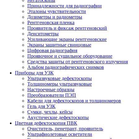
Негатоскопы
Принадлежности для радиографии
Эталоны чувствительности
Дозиметры и радиометры
Рентгеновская пленка
Проявитель и фиксаж рентгеновский
Денситометры
Усиливающие экраны рентгеновские
Экраны защитные свинцовые
Цифровая радиография
Проявочное и сушильное оборудование
Средства защиты от рентгеновского излучения
Альбом радиографических снимков
Приборы для УЗК
Ультразвуковые дефектоскопы
Толщиномеры ультразвуковые
Настроечные образцы
Преобразователи ПЭП
Кабели для дефектоскопов и толщиномеров
Гель для УЗК
Сумки, чехлы, кейсы
Акустические дефектоскопы
Цветная дефектоскопия ПВК
Очиститель, пенетрант, проявитель
Ультрафиолетовые осветители