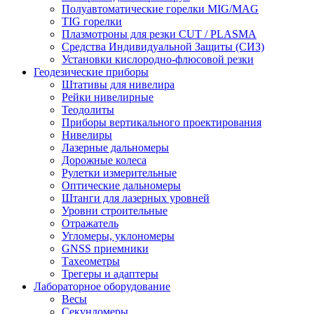
Полуавтоматические горелки MIG/MAG
TIG горелки
Плазмотроны для резки CUT / PLASMA
Средства Индивидуальной Защиты (СИЗ)
Установки кислородно-флюсовой резки
Геодезические приборы
Штативы для нивелира
Рейки нивелирные
Теодолиты
Приборы вертикального проектирования
Нивелиры
Лазерные дальномеры
Дорожные колеса
Рулетки измерительные
Оптические дальномеры
Штанги для лазерных уровней
Уровни строительные
Отражатель
Угломеры, уклономеры
GNSS приемники
Тахеометры
Трегеры и адаптеры
Лабораторное оборудование
Весы
Секундомеры