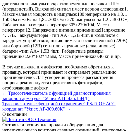
длительность импульсов:
кратковременные посылки «ПР»
(прерывистый)
,
Выходной сигнал имеет период следования:
1
,
Максимальная мощность в импульсе:
180 непрерывно на 1,8…
150 Ом и «2F» на 1,8…300 Ом / 270 импульсы на 1,2…300 Ом
,
Габаритные размеры генератора:
305х270х194
,
Масса
генератора:
12
,
Напряжение питания приемника:
Напряжение
4…7В. - аккумуляторы «тип АА» 1,2В 4шт. в комплекте с
зарядным устройством, питающимся от осветительной (220В)
или бортовой (12В) сети или - щелочные (алкалиновые)
батареи «тип АА» 1,5В 4шт.
,
Габаритные размеры
приемника:
220*102*42 мм
,
Масса приемника:
0,46 кг
, и пр.
В случае выявления дефектов необходимо обратиться к
продавцу, который принимает и отправляет рекламацию
производителю. Для ускорения процесса рассмотрения
вопроса рекомендуется предоставить фотографии,
отображающие дефект.
← Трассотечеискатель с функцией диагностирования
запорной арматуры "Успех АТГ-425.15НД"
Трассоискатель с функцией сохранения GPS/ГЛОНАСС
координат "Успех АГ-309.60К" →
О компании
Оптовые и розничные продажи оборудования для
неразрушающего контроля сварных соединений, контрольно-