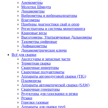
Анемометры
Молотки Шмидта
Динамометры
Виброметры и виброанализаторы
Влагомеры
Приборы диагностики свай и опор
Регистраторы и системы мониторинга
Крановые весы
Высотомеры, Ультразвуковые Дальномеры
Тахометры цифровые
Дифманометры
Динамометрические ключи
Всё для сварки
Аксессуары и запасные части
Термитная сварка
Сварочные инверторы
Сварочные полуавтоматы
Аппараты аргонодуговой сварки (TIG)
Плазморезы
Аппараты автоматической сварки (SAW)
Сварочные генераторы
Редукторы для газосварки и резки
Резаки
Горелки газовые
Аппараты для сварки труб