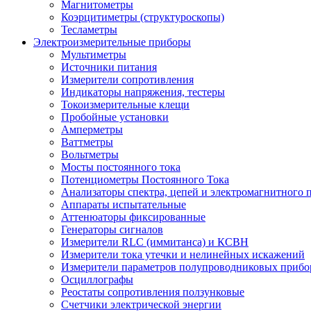
Магнитометры
Коэрцитиметры (структуроскопы)
Тесламетры
Электроизмерительные приборы
Мультиметры
Источники питания
Измерители сопротивления
Индикаторы напряжения, тестеры
Токоизмерительные клещи
Пробойные установки
Амперметры
Ваттметры
Вольтметры
Мосты постоянного тока
Потенциометры Постоянного Тока
Анализаторы спектра, цепей и электромагнитного 
Аппараты испытательные
Аттенюаторы фиксированные
Генераторы сигналов
Измерители RLC (иммитанса) и КСВН
Измерители тока утечки и нелинейных искажений
Измерители параметров полупроводниковых прибо
Осциллографы
Реостаты сопротивления ползунковые
Счетчики электрической энергии