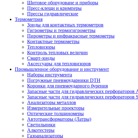
Щитовое оборудоване и приборы
Пресс-клещи и кримперы
Прессы гидравлические
Термометрия
Зонды для контактных термометров
Гигрометры и термогигрометры
Пирометры и инфракрасные термометры
Контактные термометры
Тепловизоры
Контроль тепловых величин
Смарт-зонды
Аксессуары для тепловизоров
Промышленное оборудование и инструмент
Наборы инструмента
Погружные пневмоударники DTH
Коронки для пневмоударного бурения
Запасные части для гидравлических перфораторов A
Запасные части для гидравлических перфораторов S
Анализаторы металлов
Измерительные проекторы
Оптические толщиномеры
Автотрансформаторы (Латры)
Светильники
Алкотестеры
Газоанализаторы