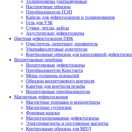
Толщиномеры ультразвуковые
Настроечные образцы
Преобразователи ПЭП
Кабели для дефектоскопов и толщиномеров
Гель для УЗК
Сумки, чехлы, кейсы
Акустические дефектоскопы
Цветная дефектоскопия ПВК
Очиститель, пенетрант, проявитель
Ультрафиолетовые осветители
Контрольные образцы для капиллярной дефектоско
Вихретоковые приборы
Вихретоковые дефектоскопы
Преобразователи Константа
Меры толщины покрытий
Образцы вихретокового контроля
Каретки для контроля резьбы
Вихретоковые преобразователи
Магнитная дефектоскопия
Магнитные порошки и концентраты
Магнитные суспензии
Фоновые краски
Магнитопорошковые дефектоскопы
Электромагниты и постоянные магниты
Контрольные образцы для МПД