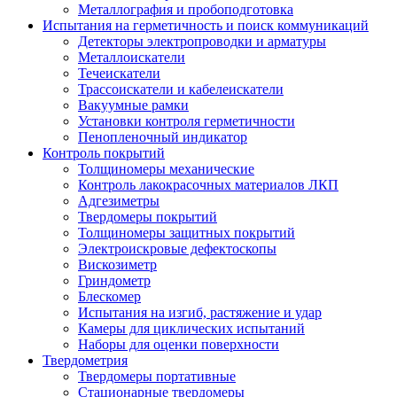
Металлография и пробоподготовка
Испытания на герметичность и поиск коммуникаций
Детекторы электропроводки и арматуры
Металлоискатели
Течеискатели
Трассоискатели и кабелеискатели
Вакуумные рамки
Установки контроля герметичности
Пенопленочный индикатор
Контроль покрытий
Толщиномеры механические
Контроль лакокрасочных материалов ЛКП
Адгезиметры
Твердомеры покрытий
Толщиномеры защитных покрытий
Электроискровые дефектоскопы
Вискозиметр
Гриндометр
Блескомер
Испытания на изгиб, растяжение и удар
Камеры для циклических испытаний
Наборы для оценки поверхности
Твердометрия
Твердомеры портативные
Стационарные твердомеры