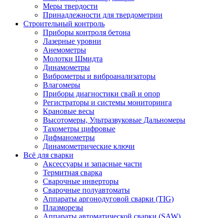
Меры твердости
Принадлежности для твердометрии
Строительный контроль
Приборы контроля бетона
Лазерные уровни
Анемометры
Молотки Шмидта
Динамометры
Виброметры и виброанализаторы
Влагомеры
Приборы диагностики свай и опор
Регистраторы и системы мониторинга
Крановые весы
Высотомеры, Ультразвуковые Дальномеры
Тахометры цифровые
Дифманометры
Динамометрические ключи
Всё для сварки
Аксессуары и запасные части
Термитная сварка
Сварочные инверторы
Сварочные полуавтоматы
Аппараты аргонодуговой сварки (TIG)
Плазморезы
Аппараты автоматической сварки (SAW)