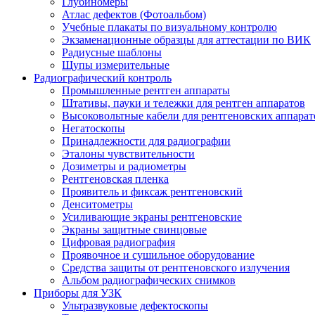
Глубиномеры
Атлас дефектов (Фотоальбом)
Учебные плакаты по визуальному контролю
Экзаменационные образцы для аттестации по ВИК
Радиусные шаблоны
Щупы измерительные
Радиографический контроль
Промышленные рентген аппараты
Штативы, пауки и тележки для рентген аппаратов
Высоковольтные кабели для рентгеновских аппарат
Негатоскопы
Принадлежности для радиографии
Эталоны чувствительности
Дозиметры и радиометры
Рентгеновская пленка
Проявитель и фиксаж рентгеновский
Денситометры
Усиливающие экраны рентгеновские
Экраны защитные свинцовые
Цифровая радиография
Проявочное и сушильное оборудование
Средства защиты от рентгеновского излучения
Альбом радиографических снимков
Приборы для УЗК
Ультразвуковые дефектоскопы