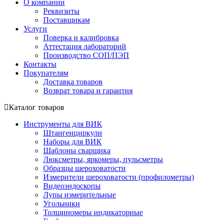
О компании
Реквизиты
Поставщикам
Услуги
Поверка и калибровка
Аттестация лабораторий
Производство СОП/ПЭП
Контакты
Покупателям
Доставка товаров
Возврат товара и гарантия
Каталог товаров
Инструменты для ВИК
Штангенциркули
Наборы для ВИК
Шаблоны сварщика
Люксметры, яркомеры, пульсметры
Образцы шероховатости
Измерители шероховатости (профилометры)
Видеоэндоскопы
Лупы измерительные
Угольники
Толщиномеры индикаторные